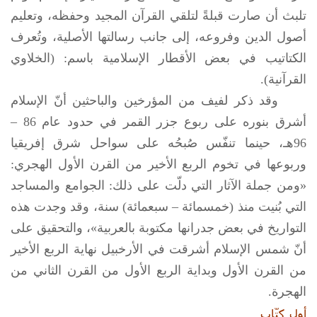
تلبث أن صارت قبلةً لتلقي القرآن المجيد وحفظه، وتعليم
أصول الدين وفروعه، إلى جانب رسالتها الأصلية، وتُعرف
الكتاتيب في بعض الأقطار الإسلامية باسم: (الخلاوي
القرآنية).
وقد ذكر لفيف من المؤرخين والباحثين أنّ الإسلام
أشرق بنوره على ربوع جزر القمر في حدود عام 86 –
96هـ، حينما تنفّس صُبحُه على سواحل شرق إفريقيا
وربوعها في تخوم الربع الأخير من القرن الأول الهجري:
«ومن جملة الآثار التي دلّت على ذلك: الجوامع والمساجد
التي بُنيت منذ (خمسمائة – سبعمائة) سنة، وقد وجدت هذه
التواريخ في بعض جدرانها مكتوبة بالعربية»، والتحقيق على
أنّ شمس الإسلام أشرقت في الأرخبيل نهاية الربع الأخير
من القرن الأول وبداية الربع الأول من القرن الثاني من
الهجرة.
أول كتّاب