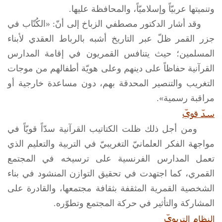
وتنميتها عربيّاً وإسلاميّاً، والمحافظة عليها.
وقد أشار الدكتور مصطفي الزباخ إلى أنّ: «الكُتّاب في
جزر القمر ظلّ عبر التاريخ أشبه بالرباط العقدي لأبناء
المسلمين؛ حيث يتنافس القمريون في إقامة المدارس
القرآنية حفاظاً على دينهم وعلى هويّة أطفالهم من موجات
التغريب والتنصير المحدقة بهم، دون مساعدة خارجية أو
مراقبة رسمية».
سدّ قويّ
ومن أجل ذلك ظلت الكتاتيب القرآنية سدّاً قويّاً في
مواجهة الفكر العلمانيّ التغريبيّ في التربية والتعليم الذي
تعمل المدارس الفرنسية على ترسيخه في المجتمع
القمري، كما اجتهدت في تحقيق التوازن المنشود في بناء
الشخصية القمرية المثقفة بثقافة مجتمعها، والقادرة على
المشاركة والتأثير في حركة المجتمع وتطوّره.
النظام التربويّ