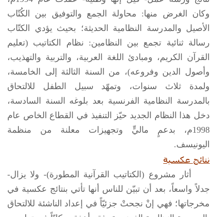
وكان الغرض منها: محاولة الجمع والتوفيق بين الكُتّاب
الأصيل والمدرسة النظامية الحديثة؛ بحيث يؤدي الكتّاب
رسالة ثنائية تجمع بين النظامين: نظام الكتاتيب (تعليم
القرآن الكريم، ومبادئ اللغة العربية، والتربية والتهذيب،
وأصول الدين وفروعه)، من السنة الثالثة إلى الخامسة،
ولمدة ثلاث سنوات، وتمهّد سبيل الطفل للالتحاق
بالمدرسة النظامية الفرنسية بعد بلوغه السنة السادسة،
دخل هذا النظام الجديد حيّز التنفيذ في القطاع الخاص عام
1998م، بدعمٍ ماليٍّ وتجهيزات معلنة من منظمة
اليونيسف.
نتائج عكسية
أثار مشروع (الكتاتيب القرآنية المطورة)- ولا يزال-
جدلاً واسعاً، بعد أن تبيّن للناس أنها تأتي بنتائج عكسية في
مخرجاتها؛ فهي إنْ نجحتْ جزئيّاً في إعداد الناشئة للالتحاق