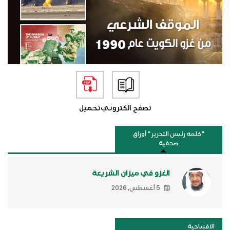
تصفح الكتروني
تحميل
"كلمة رئيس التحرير " أوراق
صحفية
الغزو في ميزان الشريعة
5 أغسطس, 2026
الافتتاحية