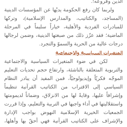
الدين وفروعه!.
ولربما كان رفع الحكومة يديْها عن المؤسسات الدينية
(المساجد، والكتاتيب، والمدارس الإسلامية)، وتركها
للمبادرات الفردية والأهلية، خياراً سليماً في المرحلة
الماضية؛ فقد عزّز ذلك من صبغتها الدينية، وضمن لرجالها
درجات عالية من الحرية والسموّ والتجرد.
المتغيرات السياسية والاجتماعية
لكن في ضوء المتغيرات السياسية والاجتماعية
والتربوية المتعلقة بالناشئة، وارتفاع حجم تحديات التعليم
الموجّه فكريّاً وإيديولوجيّاً، فمن المفيد أن يبادر النظام
السياسي إلى الاقتراب من الكتاتيب القرآنية تنظيماً
وإشرافاً عليها، وقايةً لها من الانزلاق، وضماناً لديمومتها
واستقلاليتها في أداء واجبها في التربية والتعليم، وإذا قررت
الجمعيات الخيرية الإسلامية النهوض بواجب الإدارة
والإشراف على الكتاتيب القرآنية فهي أحقّ بها وأهلها،