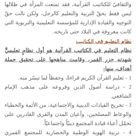
والثقافيّ للكتاتيب القرآنية، فقد تمتعت المرأة في ظلالها
ليس فقط بحقّ التربية والتعليم كالرجل، ولكن نالت حقّ
التوجيه والقيادة الإدارية للمؤسسة التعليمية والتربوية التي
كانت معروفة في البلاد حتى تاريخه.
نظام التعليم في الكتاتيب
نظام التعليم في الكتاتيب القرآنية هو أول نظامٍ تعليميٍّ
شهدته جزر القمر، وقامت مناهجها على تحقيق جملة
أهداف، منها:
1 - تعليم القرآن الكريم قراءةً، وحفظاً لما تيسّر منه.
2 - دراسة أصول الدين وفروعه على مذهب الإمام
الشافعي.
3 - تخريج القيادات الدينية والاجتماعية، من الأئمة والخطباء
والوعاظ المصلحين، وأعيان المدن والقرى القادرين على
تحمّل أعباء قيادة المجتمع دينيّاً واجتماعيّاً.
4 - تربية الهوية الوطنية والحضارية للمجتمع القمري