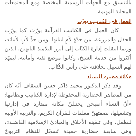
بالتنسيق مع الجهات الرسمية المختصة ومع المجتمعات
المحلية المهتمة.
العمل في الكتاتيب يورّث
كان العمل في الكتاتيب القرآنية يورّث كما يورّث
الحقل والمزرعة، من جدّةٍ لأمٍ لبناتها، ومن جدٍّ لأبٍ لأبنائه،
وربما انتقلت إدارة الكتّاب إلى أبرز التلاميذ النابهين، الذين
أكثروا من خدمة الشيخ، وكانوا موضع ثقته وأمانته، ليمهّد
لهم السبيل لخلافته على رأس الكُتّاب.
مكانة ممتازة للنساء
وقد ذكر الدكتور محمد ذاكر حسن السقاف أنّه كان
من المظاهر الحضارية المحفوظة لإدارة الكتاتيب ونظامها:
«أنّ النساء أصبحن يحتللنّ مكانة ممتازة في إدارتها
وتشغيلها، بصفتهنّ معلمات للقرآن الكريم، والتربية الأولية
للطفل، وفي تلقينه الأخلاق والمبادئ الإسلامية الفاضلة»،
وهي سابقة حضارية حميدة تُسجّل للنظام التربويّ