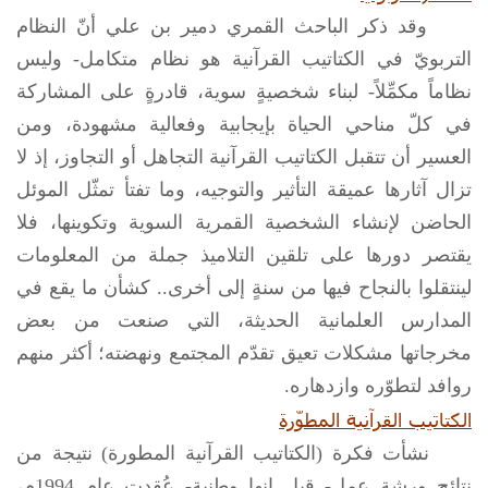
وقد ذكر الباحث القمري دمير بن علي أنّ النظام
التربويّ في الكتاتيب القرآنية هو نظام متكامل- وليس
نظاماً مكمِّلاً- لبناء شخصيةٍ سوية، قادرةٍ على المشاركة
في كلّ مناحي الحياة بإيجابية وفعالية مشهودة، ومن
العسير أن تتقبل الكتاتيب القرآنية التجاهل أو التجاوز، إذ لا
تزال آثارها عميقة التأثير والتوجيه، وما تفتأ تمثّل الموئل
الحاضن لإنشاء الشخصية القمرية السوية وتكوينها، فلا
يقتصر دورها على تلقين التلاميذ جملة من المعلومات
لينتقلوا بالنجاح فيها من سنةٍ إلى أخرى.. كشأن ما يقع في
المدارس العلمانية الحديثة، التي صنعت من بعض
مخرجاتها مشكلات تعيق تقدّم المجتمع ونهضته؛ أكثر منهم
روافد لتطوّره وازدهاره.
الكتاتيب القرآنية المطوّرة
نشأت فكرة (الكتاتيب القرآنية المطورة) نتيجة من
نتائج ورشة عمل- قيل إنها وطنية- عُقدت عام 1994م،