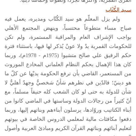
سيد الكُتّاب
ولم يزل المعلّم هو سيد الكُتّاب ومديره، يعمل فيه
صباح مساء متطوعاً محتسباً، وينهض المجتمع الأهلي
بواجب الإِشراف العام والمراقبة المستمرة، ولم تكن
للحكومات القمرية يدٌ ولا عونٌ يُذكر لها فيها، باستثناء فترة
حكم الرفيق علي صالح متشيوا (1975م - 1978م)، وربما
كان هذا الإهمال بحكم النظام العلماني المخادع الموروث
من المستعمر، القاضي بأن ترفع الحكومة يديْها عن كلّ ما
هو دينيّ؛ فالدّين في نظرهم شأنٌ شخصيٌّ وجهدٌ أهليٌّ لا
شأن للدولة به حتى لو كان الشعب كله حنيفاً مسلماً، مع
أنّ كثيراً من رجالات الدولة وساستها في الماضي كانوا من
أبناء الكتاتيب وروّادها، يرسلون أبناءهم وبناتهم إليها، وربما
دفعوا مكافئات مالية لمعلمي الدروس الخاصة في بيوتهم
لتعليم أبنائهم وبناتهم القرآن الكريم ومبادئ العربية وأصول