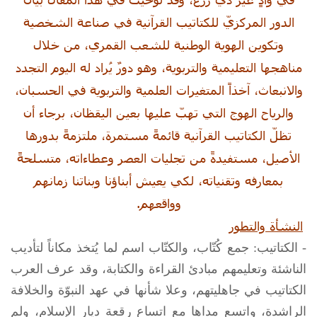
الدور المركزيّ للكتاتيب القرآنية في صناعة الشخصية
وتكوين الهوية الوطنية للشعب القمري، من خلال
مناهجها التعليمية والتربوية، وهو دورٌ يُراد له اليوم التجدد
والانبعاث، آخذاً المتغيرات العلمية والتربوية في الحسبان،
والرياح الهوج التي تهبّ عليها بعين اليقظان، برجاء أن
تظلّ الكتاتيب القرآنية قائمةً مستمرة، ملتزمةً بدورها
الأصيل، مستفيدةً من تجليات العصر وعطاءاته، متسلحةً
بمعارفه وتقنياته، لكي يعيش أبناؤنا وبناتنا زمانهم
وواقعهم.
النشأة والتطور
- الكتاتيب: جمع كُتّاب، والكتّاب اسم لما يُتخذ مكاناً لتأديب
الناشئة وتعليمهم مبادئ القراءة والكتابة، وقد عرف العرب
الكتاتيب في جاهليتهم، وعلا شأنها في عهد النبوّة والخلافة
الراشدة، واتسع مداها مع اتساع رقعة ديار الإسلام، ولم