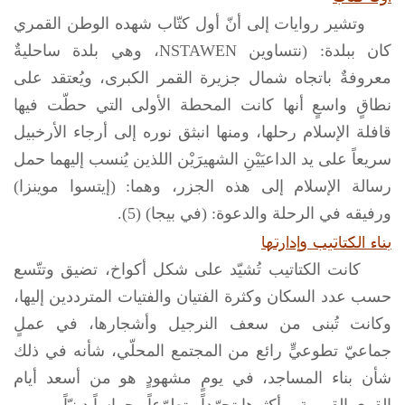
وتشير روايات إلى أنّ أول كتّاب شهده الوطن القمري
كان ببلدة: (نتساوين
NSTAWEN
، وهي بلدة ساحليةٌ
معروفةٌ باتجاه شمال جزيرة القمر الكبرى، ويُعتقد على
نطاقٍ واسعٍ أنها كانت المحطة الأولى التي حطّت فيها
قافلة الإسلام رحلها، ومنها انبثق نوره إلى أرجاء الأرخبيل
سريعاً على يد الداعيَيْنِ الشهيرَيْن اللذين يُنسب إليهما حمل
رسالة الإسلام إلى هذه الجزر، وهما: (إيتسوا موينزا)
ورفيقه في الرحلة والدعوة: (في بيجا) (5).
بناء الكتاتيب وإدارتها
كانت الكتاتيب تُشيّد على شكل أكواخ، تضيق وتتّسع
حسب عدد السكان وكثرة الفتيان والفتيات المترددين إليها،
وكانت تُبنى من سعف النرجيل وأشجارها، في عملٍ
جماعيّ تطوعيٍّ رائع من المجتمع المحلّي، شأنه في ذلك
شأن بناء المساجد، في يومٍ مشهودٍ هو من أسعد أيام
القرى القمرية، وأكثرها تجرّداً وتطوّعاً وحماساً دينيّاً.