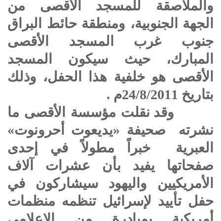
والملاصقة للمسجد الأقصى من
الجهة الجنوبية، ومنطقة حائط البراق
جنوب غرب المسجد الأقصى
المبارك، حيث سيكون المسجد
الأقصى هو خلفية هذا الحفل، وذلك
بتاريخ 24/8/2011م .
وقد نقلت مؤسسة الأقصى ما
نشرته صحيفة «يديعوت أحرونوت»
العبرية خبراً مطولاً في إحدى
صفحاتها يفيد بأن عشرات آلاف
الأمريكيين واليهود سيشاركون في
حفل تأييد لإسرائيل تنظمه منظمات
أمريكية بمبادرة من الإعلامي