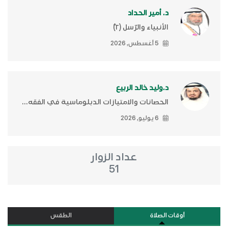
د. أمير الحداد
الأنبياء والرّسل (٢)ّ
5 أغسطس, 2026
د.وليد خالد الربيع
الحصانات والامتيازات الدبلوماسية في الفقه...
6 يوليو, 2026
عداد الزوار
51
أوقات الصلاة
الطقس