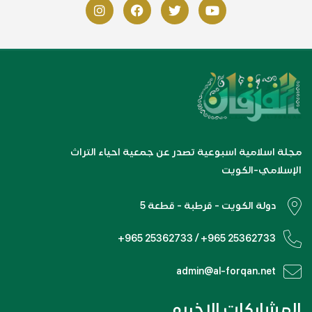
مجلة اسلامية اسبوعية تصدر عن جمعية احياء التراث
الإسلامي-الكويت
دولة الكويت - قرطبة - قطعة 5
+965 25362733 / +965 25362733
admin@al-forqan.net
المشاركات الاخيره