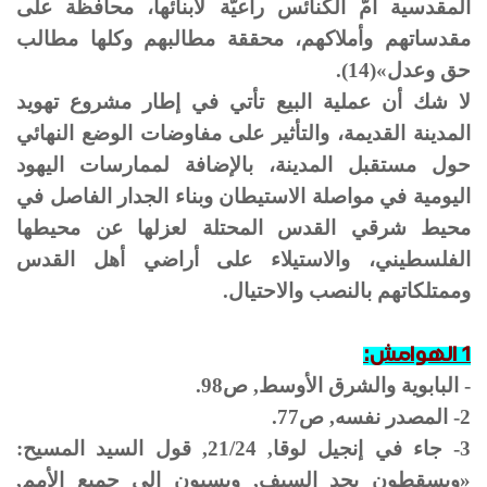
المقدسية أمّ الكنائس راعيّة لأبنائها، محافظة على
مقدساتهم وأملاكهم، محققة مطالبهم وكلها مطالب
حق وعدل»(14).
لا شك أن عملية البيع تأتي في إطار مشروع تهويد
المدينة القديمة، والتأثير على مفاوضات الوضع النهائي
حول مستقبل المدينة، بالإضافة لممارسات اليهود
اليومية في مواصلة الاستيطان وبناء الجدار الفاصل في
محيط شرقي القدس المحتلة لعزلها عن محيطها
الفلسطيني، والاستيلاء على أراضي أهل القدس
وممتلكاتهم بالنصب والاحتيال.
1 الهوامش:
- البابوية والشرق الأوسط, ص98.
2- المصدر نفسه, ص77.
3- جاء في إنجيل لوقا, 21/24, قول السيد المسيح:
«ويسقطون بحد السيف, ويسبون إلى جميع الأمم,