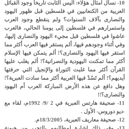
10- نسأل أمثال هؤلاء: أليس الثابت تأريخاً وجود القبائل
العربية من الكنعانيين في فلسطين قبل ظهور اليهود
والنصارى بآلاف السنوات؟ ولم ينقطع وجود العرب
واستمرارهم في فلسطين إلى يومنا الحالي، فالعرب
عاشوا في فلسطين قبل مجيء اليهود والنصارى إليها،
وفي أثناء وجودهم فيها، ألم يستقر فيها العرب أكثر مما
استقر فيها اليهود والنصارى؟! ألم يتمكن فيها الإسلام
أكثر مما تمكنت اليهودية والنصرانية؟! ألم يغلب عليها
القرآن أكثر مما غلبت التوراة والإنجيل التي حرفتها
أيديهم؟! ألم تَسُدْ فيها العربية أكثر مما سادت العبرية؟!
وهل دافع عن هذه الأرض المباركة العرب أم اليهود
والنصارى؟!!
11- صحيفة هارتس العبرية في 2 /9/ 1992م، لقاء مع
-ديو دوروس- الأول .
12- صحيفة معاريف العبرية، 18/3/2005م.
13- وفي ذلك إشارة لمطالبهم بالتحرر من هيمنة