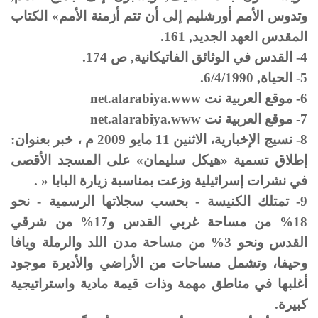
وتدوس الأمم أورشليم إلى أن تتم أزمنة الأمم» الكتاب
المقدس العهد الجديد, 161.
4- القدس في الوثائق الفاتيكانية, ص 174.
5- الحياة, 6/4/1990.
6- موقع العربية نت
www
.
alarabiya
.
net
7- موقع العربية نت
www
.
alarabiya
.
net
8- نسيج الإخبارية، الاثنين 11 مايو 2009 م ، خبر بعنوان:
إطلاق تسمية «هيكل سليمان» على المسجد الأقصى
في نشرات إسرائيلية وزعت بمناسبة زيارة البابا « .
9- تمتلك الكنيسة - بحسب سجلاتها الرسمية - نحو
18% من مساحة غربي القدس و17% من شرقي
القدس ونحو 3% من مساحة مدن اللد والرملة ويافا
وحيفا، وتشمل مساحات من الأراضي والأديرة موجود
أغلبها في مناطق مهمة وذات قيمة مادية واستراتيجية
كبيرة.