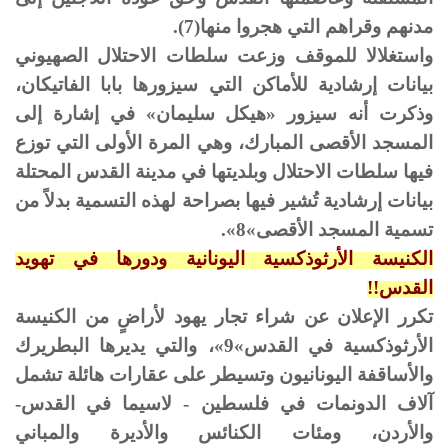
مدنهم وقراهم التي هجروا منها(7).
واستغلالا للموقف وزعت سلطات الاحتلال الصهيوني
بيانات إرشادية للأماكن التي سيزورها بابا الفاتيكان،
وذكرت أنه سيزور «هيكل سليمان» في إشارة إلى
المسجد الأقصى المبارك، وهي المرة الأولى التي توزع
فيها سلطات الاحتلال وبلديتها في مدينة القدس المحتلة
بيانات إرشادية تُشير فيها بصراحة لهذه التسمية بدلاً من
تسمية المسجد الأقصى»8».
الكنيسة الأرثوذكسية اليونانية ودورها في تهويد
القدس!!
تكرر الإعلان عن شراء تجار يهود لأراضٍ من الكنيسة
الأرثوذكسية في القدس»9»، والتي يديرها البطريرك
والأساقفة اليونانيون وتسيطر على عقارات هائلة تشمل
آلاف الدونمات في فلسطين - لاسيما في القدس-
والأردن، ومئات الكنائس والأديرة والمباني