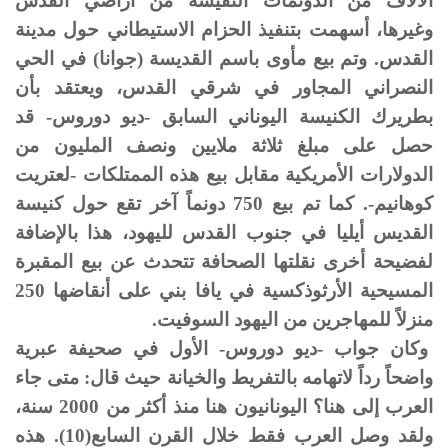
الآلاف من الدونمات النفيسة من أراضي القدس
وغيرها، أسهمت بتنفيذ الحزام الاستيطاني حول مدينة
القدس. وتم بيع مأوى باسم القديسة (جوانا) في الحي
النصراني المجاور في شرقي القدس، ويعتقد بأن
بطريرك الكنيسة اليوناني السابق -ديو دوروس- قد
حصل على مبلغ ثلاثة ملايين ونصف المليون من
الدولارات الأمريكية مقابل بيع هذه الممتلكات -لعتريت
كوهانيم-. كما تم بيع 750 دونماً آخر تقع حول كنيسة
القديس أيليا في جنوب القدس لليهود، هذا بالإضافة
لفضيحة أخرى نقلتها الصحافة تتحدث عن بيع المقبرة
المسيحية الأرثوذكسية في يافا بني على أنقاضها 250
منزلاً للمهاجرين من اليهود السوفيت.
وكان جواب -ديو دوروس- الأول في صحيفة عبرية
واضحاً رداً لاتهامه بالتفريط والخيانة حيث قال: متى جاء
العرب إلى هنا؟ اليونانيون هنا منذ أكثر من 2000 سنة،
ولقد وصل العرب فقط خلال القرن السابع(10). هذه