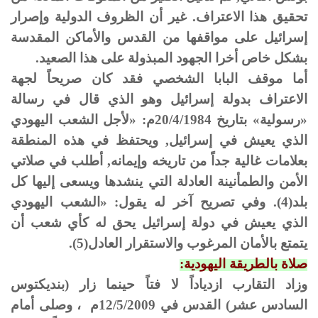
تحقيق هذا الاعتراف. غير أن الظروف الدولية وإصرار
إسرائيل على مواقفها من القدس والأماكن المقدسة
بشكل خاص أخرا الجهود المبذولة على هذا الصعيد.
أما موقف البابا الشخصي فقد كان صريحاً لجهة
الاعتراف بدولة إسرائيل وهو الذي قال في رسالة
«رسولية» بتاريخ 20/4/1984م: «لأجل الشعب اليهودي
الذي يعيش في إسرائيل, ويحتفظ في هذه المنطقة
بعلامات غالية جداً من تاريخه وإيمانه, أطلب في صلاتي
الأمن والطمأنينة العادلة التي ينشدها ويسعى إليها كل
بلد(4). وفي تصريح آخر له يقول: «الشعب اليهودي
الذي يعيش في دولة إسرائيل يحق له كأي شعب أن
يتمتع بالأمان المرغوب والاستقرار العادل(5).
صلاة بالطريقة اليهودية:
وزاد التقارب ازدياداً لا فتاً حينما زار (بنديكتوس
السادس عشر) القدس في 12/5/2009م ، وصلى أمام