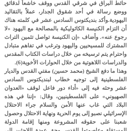
حائط البراق في شرقي القدس ووقف خاشعاً لدقائق
ووضع رسالة في أحد شقوق الجدار، عملاً بالتقاليد
اليهودية.وأكد بنديكتوس السادس عشر في كلمته هناك
أن التزام الكنيسة الكاثوليكية بالمصالحة مع اليهود «لا
رجوع عنه». وأضاف «إن الكنيسة تواصل تثمين التراث
المشترك للمسيحيين واليهود وترغب في تفاهم متبادل
واحترام يتم ترسيخه من خلال دراسات الكتاب المقدس
والدراسات اللاهوتية من خلال الحوارات الأخوية(6).
وهذا ما دفع الشيخ (محمد حسين) مفتي القدس والديار
الفلسطينية إلى توجيه خطاب لبنديكتوس السادس
عشر وحثه فيه إلى «أداء دور فاعل لوقف «العدوان
الصهيوني» على الفلسطينيين، وقال: «إننا في هذه
البلاد التي غاب عنها الأمن والسلام جراء الاحتلال
الإسرائيلي نصبو إلى يوم الحرية ونهاية الاحتلال وحصول
شعبنا على حقوقه المشروعة ومنها إقامة الدولة
المستقلة وعاصمتها القدس وحق عودة اللاجئين إلى