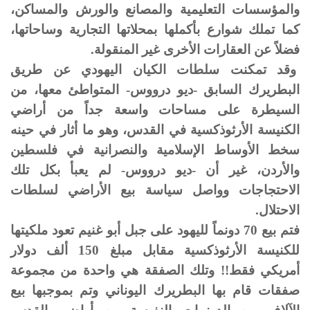
والمؤسسات التعليمية والمصانع والورش والمساكن،
كما تملك شوارع بأكملها بمحلاتها التجارية وساحاتها،
فضلاً عن العقارات الأخرى غير المنقولة.
وقد تمكنت سلطات الكيان اليهودي عن طريق
البطريرك السابق -ديو درووس- المتواطئ معها، من
السيطرة على مساحات واسعة جداً من أراضي
الكنيسة الأرثوذكسية في القدس، وهو ما أثار في حينه
سخط الأوساط الإسلامية والنصرانية في فلسطين
والأردن، غير أن -ديو درووس- لم يعبأ بكل تلك
الاحتجاجات وواصل سياسة بيع الأراضي لسلطات
الاحتلال.
فتم بيع 70 دونماً لليهود على جبل أبو غنيم تعود ملكيتها
للكنيسة الأرثوذكسية مقابل مبلغ 150 ألف دولار
أمريكي فقط!! وتلك الصفقة هي واحدة من مجموعة
صفقات قام بها البطريرك اليوناني وتم بموجبها بيع