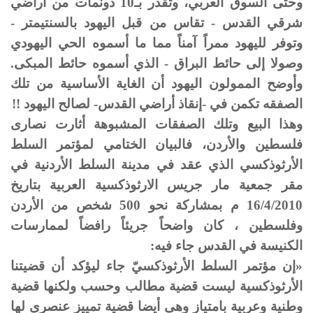
وحتى السوق العربي، وتقدر بـ10 دونمات من أراضي
شرقي القدس - تقاس من قبل اليهود بالسنتيمتر -
وتوفر لليهود ممراً آمناً مما ما أسموه الحي اليهودي
وصولا إلى حائط البراق - الذي أسموه حائط المبكى.
وأوضح الممولون اليهود أن الغاية الأساسية من تلك
الصفقه تكمن في -إنقاذ أراضي القدس- لصالح اليهود !!
وهذا البيع وتلك الصفقات المشبوهة أثارت نصارى
فلسطين والأردن، فالبيان الختامي لمؤتمر السلط
الأرثوذكسي الذي عقد في مدينة السلط الأردنية في
مقر جمعية مار جريس الارثوذكسية العربية بتاريخ
16/4/2010 م بمشاركة نحو 500 شخص من الأردن
وفلسطين ، كان واضحاً جريئاً رافضاً لممارسات
الكنيسة في القدس جاء فيه:
«إن مؤتمر السلط الأرثوذكسيّ جاء ليؤكد أن قضيتنا
الأرثوذكسية ليست قضية مطالب وحسب ولكنها قضية
وطنية وعربية بامتياز وهي أيضا قضية تمييز عنصري لها