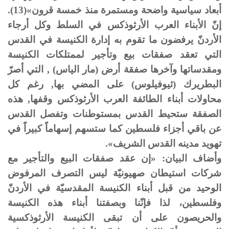
أبعاد سياسية واضحة ومستمرة منذ خمسة قرون»(13).
إنّ الأبناء العرب الأرثوذكس في السلط وكل أرجاء
الأردنّ يرفضون ما تقوم به إدارة الكنيسة في القدس
التي تعقد صفقات بيع وتأجير لممتلكات الكنيسة
ومقدساتها وآخرها صفقة أرض (مار الياس) , التي أصرّ
البطريرك (ثيوفيلوس) على المضي بها, رغم كل
محاولات أبناء الطائفة العرب الأرثوذكس وقفها, هذه
الصفقة ستحيط القدس بمستوطنات وتفصل القدس
عن باقي أجزاء فلسطين كما ستسهم إسهاماً كبيراً في
تهويد مدينه القدس الشريف».
وأضاف البيان: «إن عقد صفقات البيع والتأجير مع
شركات استيطان صهيونيّة ليس التصرف المرفوض
الوحيد من قبل أبناء الكنيسة المقدسيّة في الأردنّ
وفلسطين، لذا فإنّنا وبصفتنا أبناء هذه الكنيسة
والحريصون على أن تبقى الكنيسة الأرثوذكسية