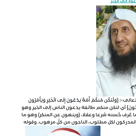
عوة إلى الخير
ن مِّنكُمْ أُمَّةٌ يَدْعُونَ إِلَى الْخَيْرِ وَيَأْمُرُونَ
ُمُ الْمُفْلِحُونَ} أي لتكن منكم طائفة يدعون الناس إلى الخير وهو
 وهو ما عُرف حُسنه شرعا وعقلا، (وينهون عن المنكر) وهو ما
ُونَ) المدركون لكل مطلوب، الناجون من كلِّ مرهوب. وقوله