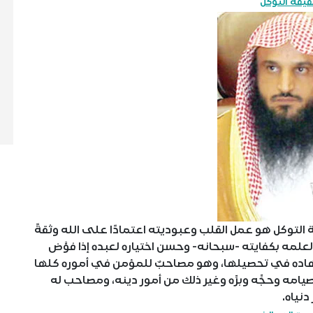
يقة التوكل
لتوكل هو عمل القلب وعبوديته اعتمادًا على الله وثقةً
ه؛ لعلمه بكفايته -سبحانه- وحسن اختياره لعبده إذا فوَّض
اجتهاده في تحصيلها، وهو مصاحبٌ للمؤمن في أموره كلها
مه وحجِّه وبرِّه وغير ذلك من أمور دينه، ومصاحب له
دنياه.