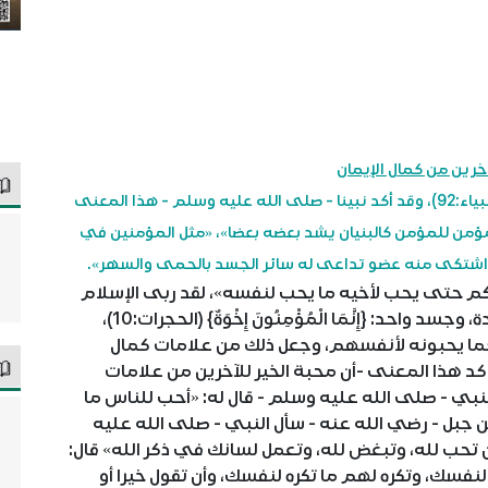
لآخرين من كمال الإيمان
يقول الله -تعالى-: {إِنَّ هَذِهِ أُمَّتُكُمْ أُمَّةً وَاحِدَةً} (الأنبياء:92)، وقد أكد نبينا - صلى الله عليه وسلم - هذا المعنى
ؤمن للمؤمن كالبنيان يشد بعضه بعضا»، «مثل المؤمنين في
اشتكى منه عضو تداعى له سائر الجسد بالحمى والسهر».
م حتى يحب لأخيه ما يحب لنفسه»، لقد ربى الإسلام
أبناءه على استشعار أنهم كيان واحد، وأمَّة واحدة، وجسد واحد: {إِنَّمَا الْمُؤْمِنُونَ إِخْوَةٌ} (الحجرات:10)،
ما يحبونه لأنفسهم، وجعل ذلك من علامات كمال
كد هذا المعنى -أن محبة الخير للآخرين من علامات
 النبي - صلى الله عليه وسلم - قال له: «أحب للناس ما
ن جبل - رضي الله عنه - سأل النبي - صلى الله عليه
ن تحب لله، وتبغض لله، وتعمل لسانك في ذكر الله» قال:
لنفسك، وتكره لهم ما تكره لنفسك، وأن تقول خيرا أو