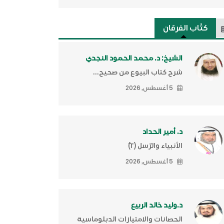
كتَّاب الفرقان
الشيخ: د. محمد الحمود النجدي
شرح كتاب البيوع من صحيح...
5 أغسطس, 2026
د. أمير الحداد
الأنبياء والرّسل (٢)ّ
5 أغسطس, 2026
د.وليد خالد الربيع
الحصانات والامتيازات الدبلوماسية