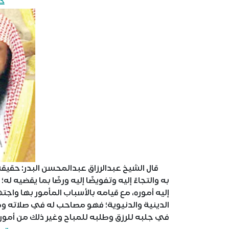
حق
قال الشيخ عبدالرزاق عبدالمحسن البدر: حقيقة ا
به والتجاءً إليه وتفويضًا إليه ورضًا بما يقضيه ل
إليه أموره، مع قيامه بالأسباب المأمور بها و
الدينية والدنيوية؛ فهو مصاحب له في صلاته وصيا
في جلبه للرزق وطلبه للمباح وغير ذلك من أمور 