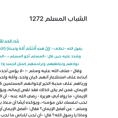
الشباب المسلم 1272
حُبّ الخير ل
وشدد عليه حين قال: «المسلم أخو المسلم»، «الم
توادهم وتعاطفهم وتراحمهم كمثل الجسد إذا 
وقال - صلى الله عليه وسلم -: «لا يؤمن أحدك
ورباهم على محبة الخير لإخوانهم المسلمين ك
الإيمان، فمن لم يكن كذلك فقد نقص إيمانه، ويؤ
الإيمان- ما رواه أبي هريرة - رضي الله عنه - أن
تحب لنفسك تكن مؤمنا»، ويؤكده أيضًا أن معاذ ب
وسلم - عن أفضل الإيمان؟ فقال: «أفضل الإيمان أ
وماذا يا رسول الله؟ قال: «أن تحب للناس ما تحب 