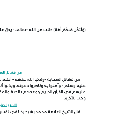
(وَلْتَكُن مِّنكُمْ أُمَّةٌ) طلب من الله -تعالى- يدل
من فضائل الص
من فضائل الصحابة -رضي الله عنهم- أنهم خير 
عليه وسلم - وآمنوا به وناصروا دعوته، وبذلوا 
عليهم في القرآن الكريم ووعدهم بالجنة والمغف
وحب للآخرة.
الأمر بالتع
قال الشيخ العلامة محمد رشيد رضا في تفسير الم