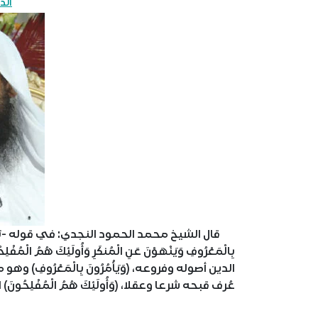
الد
قال الشيخ محمد الحمود النجدي: في قوله -تعالى-: {وَلْتَكُ
بِالْمَعْرُوفِ وَيَنْهَوْنَ عَنِ الْمُنكَرِ وَأُولَئِكَ ه
الدين أصوله وفروعه، (وَيَأْمُرُونَ بِالْمَعْرُوفِ)
عُرف قبحه شرعا وعقلا، (وَأُولَئِكَ هُمُ الْمُفْلِح