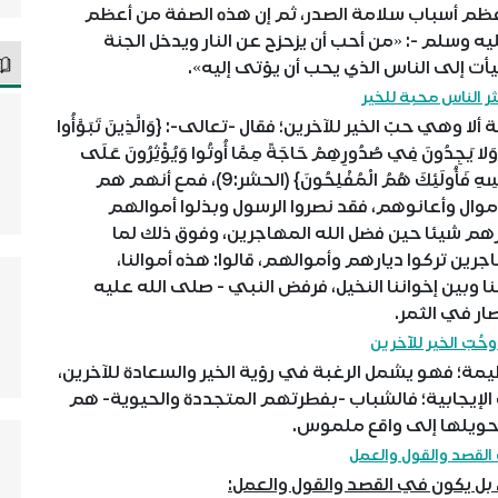
م أسباب سلامة الصدر، ثم إن هذه الصفة من أعظم
يه وسلم -: «من أحب أن يزحزح عن النار ويدخل الجنة
يأت إلى الناس الذي يحب أن يؤتى إليه».
كثر الناس محبة للخير
ي حبّ الخير للآخرين؛ فقال -تعالى-: {وَالَّذِينَ تَبَوَّأُوا
ِمْ وَلا يَجِدُونَ فِي صُدُورِهِمْ حَاجَةً مِمَّا أُوتُوا وَيُؤْثِرُونَ عَلَى
أَنْفُسِهِمْ وَلَوْ كَانَ بِهِمْ خَصَاصَةٌ وَمَنْ يُوقَ شُحَّ نَفْسِهِ فَأُولَئِكَ هُمُ الْمُفْلِحُونَ} (الحشر:9)، فمع أنهم هم
وال وأعانوهم، فقد نصروا الرسول وبذلوا أموالهم
هم شيئا حين فضل الله المهاجرين، وفوق ذلك لما
رين تركوا ديارهم وأموالهم، قالوا: هذه أموالنا،
ا وبين إخواننا النخيل، فرفض النبي - صلى الله عليه
صار في الثمر.
حُبّ الخير للآخرين
مة؛ فهو يشمل الرغبة في رؤية الخير والسعادة للآخرين،
الإيجابية؛ فالشباب -بفطرتهم المتجددة والحيوية- هم
وتحويلها إلى واقع ملموس.
لقصد والقول والعمل
ل يكون في القصد والقول والعمل: