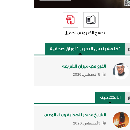
تصفح الكتروني
تحميل
"كلمة رئيس التحرير " أوراق صحفية
الغزو في ميزان الشريعة
5 أغسطس, 2026
الافتتاحية
التاريخ مصدر للهداية وبناء الوعي
3 أغسطس, 2026