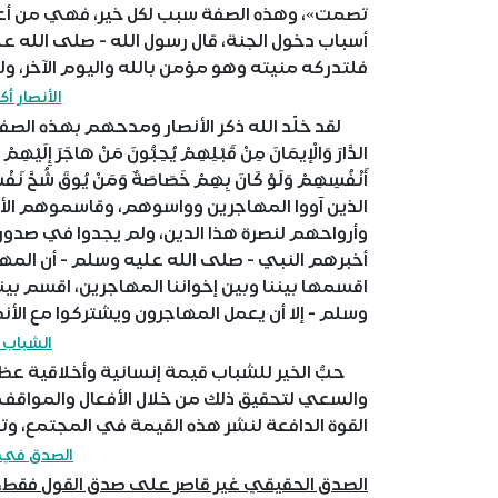
تصمت»، وهذه الصفة سبب لكل خير، فهي من أعظ
أسباب دخول الجنة، قال رسول الله - صلى الله عل
فلتدركه منيته وهو مؤمن بالله واليوم الآخر، ول
الأنصار أ
لقد خلّد الله ذكر الأنصار ومدحهم بهذه الصفة ألا وه
الدَّارَ وَالْإيمَانَ مِنْ قَبْلِهِمْ يُحِبُّونَ مَنْ هَاجَرَ إِلَيْه
الذين آووا المهاجرين وواسوهم، وقاسموهم الأم
وأرواحهم لنصرة هذا الدين، ولم يجدوا في صدور
أخبرهم النبي - صلى الله عليه وسلم - أن المهاج
اقسمها بيننا وبين إخواننا المهاجرين، اقسم بينن
وسلم - إلا أن يعمل المهاجرون ويشتركوا مع الأن
الشباب و
حبُّ الخير للشباب قيمة إنسانية وأخلاقية عظي
والسعي لتحقيق ذلك من خلال الأفعال والمواقف 
القوة الدافعة لنشر هذه القيمة في المجتمع، 
الصدق في ا
الصدق الحقيقي غير قاصر على صدق القول فقط، ب