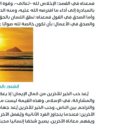
فمعناه في القصد: الإخلاص لله -تعالى-، وقوة ال
بالمبادرة إلى أداء ما افترضه الله عليه، ومنه ال
وأما الصدق في القول فمعناه: نطق اللسان بالحق وا
والصدق في الأعمال: بأن تكون خالصة لله صوابًا
الشعور بال
يُعد حب الخير للآخرين من كمال الإيمان؛ إذ يعك
والمشاركة، في الإسلام، وهذه القيمة ليست مج
والتراحم بين الناس، وحب الخير للآخرين يُعد جها
الآخرين؛ فعندما يتجاوز الفرد الأنانية ويُفضل الآ
ويفهم معاناة الآخرين، يصبح شخصًا إنسانيا محبا 