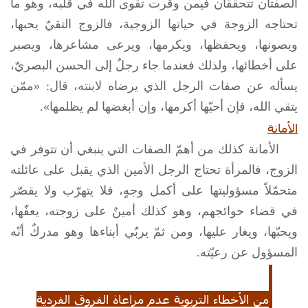
الصفتان تتحققان فيمن وقرت تقوى الله في قلبه، وهو ما
تحتاجه الزوجة في حياتها الزوجية، فالزوج التقيّ يحبها،
ويصونها، ويحفظها، ويكرمها، ويرعى مشاعرها، ويصبر
على أخطائها، ولذلك فعندما جاء رجلٌ إلى الحسن البصريّ،
يسأله عن صفات الرجل الذي يرضاه لابنته، قال: «ممّن
يتقي الله، فإن أحبّها أكرمها، وإن أبغضها لم يظلمها».
الأمانة
الأمانة كذلك من أهمّ الصفات التي ينبغي أن تتوفر في
الزوج، فالمرأة تحتاج الرجل الأمين الذي يقبل على عائلته
متحمّلاً مسؤوليتها على أكمل وجهٍ، فلا يتهرّب ولا يقصّر
في قضاء حوائجهم، وهو كذلك أمينٌ على زوجته، يعفّها،
ويحبّها، ويغار عليها، ومن ثمّ يربّي أبناءها وهو مدركٌ أنّه
المسؤول عن رعيّته.
من الأخطاء التربوية عدم مراعاة الفروق الفردية