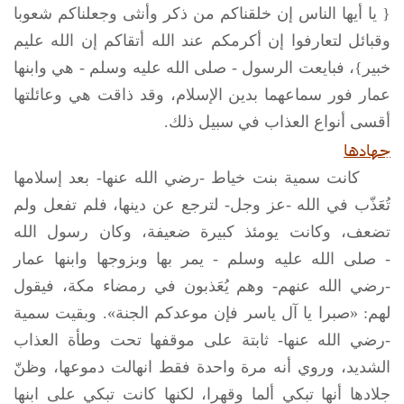
{ يا أيها الناس إن خلقناكم من ذكر وأنثى وجعلناكم شعوبا
وقبائل لتعارفوا إن أكرمكم عند الله أتقاكم إن الله عليم
خبير}، فبايعت الرسول -
صلى الله عليه وسلم
- هي وابنها
عمار فور سماعهما بدين الإسلام، وقد ذاقت هي وعائلتها
أقسى أنواع العذاب في سبيل ذلك.
جهادها
كانت سمية بنت خياط -رضي الله عنها- بعد إسلامها
تُعَذّب في الله -عز وجل- لترجع عن دينها، فلم تفعل ولم
تضعف، وكانت يومئذ كبيرة ضعيفة، وكان رسول الله
-
صلى الله عليه وسلم
- يمر بها وبزوجها وابنها عمار
-رضي الله عنهم- وهم يُعَذبون في رمضاء مكة، فيقول
لهم: «صبرا يا آل ياسر فإن موعدكم الجنة». وبقيت سمية
-رضي الله عنها- ثابتة على موقفها تحت وطأة العذاب
الشديد، وروي أنه مرة واحدة فقط انهالت دموعها، وظنّ
جلادها أنها تبكي ألما وقهرا، لكنها كانت تبكي على ابنها