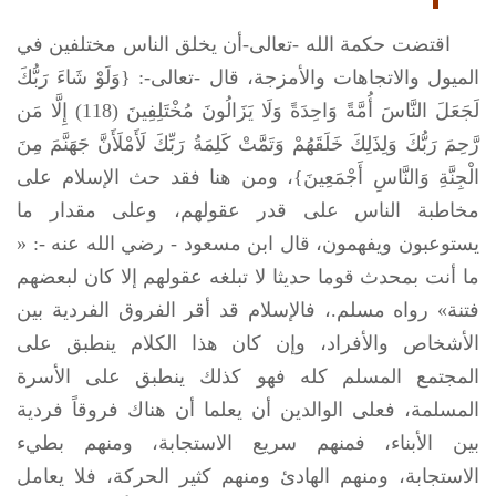
اقتضت حكمة الله -تعالى-أن يخلق الناس مختلفين في
الميول والاتجاهات والأمزجة، قال -تعالى-: {وَلَوْ شَاءَ رَبُّكَ
لَجَعَلَ النَّاسَ أُمَّةً وَاحِدَةً وَلَا يَزَالُونَ مُخْتَلِفِينَ (118) إِلَّا مَن
رَّحِمَ رَبُّكَ وَلِذَلِكَ خَلَقَهُمْ وَتَمَّتْ كَلِمَةُ رَبِّكَ لَأَمْلَأَنَّ جَهَنَّمَ مِنَ
الْجِنَّةِ وَالنَّاسِ أَجْمَعِينَ}، ومن هنا فقد حث الإسلام على
مخاطبة الناس على قدر عقولهم، وعلى مقدار ما
يستوعبون ويفهمون، قال ابن مسعود - رضي الله عنه -: «
ما أنت بمحدث قوما حديثا لا تبلغه عقولهم إلا كان لبعضهم
فتنة» رواه مسلم.، فالإسلام قد أقر الفروق الفردية بين
الأشخاص والأفراد، وإن كان هذا الكلام ينطبق على
المجتمع المسلم كله فهو كذلك ينطبق على الأسرة
المسلمة، فعلى الوالدين أن يعلما أن هناك فروقاً فردية
بين الأبناء، فمنهم سريع الاستجابة، ومنهم بطيء
الاستجابة، ومنهم الهادئ ومنهم كثير الحركة، فلا يعامل