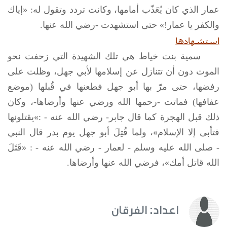
عمار الذي كان يُعَذّب أمامها، وكانت تردد وتقول له: «إياك
والكفر يا عمار!» حتى استشهدت -رضي الله عنها.
استشهادها
سمية بنت خياط هي تلك الشهيدة التي زحفت نحو
الموت دون أن تتنازل عن إسلامها لأبي جهل، وظلت على
رفضها، حتى مرّ بها أبو جهل فطعنها في قُبلها (موضع
عفافها) فماتت -رحمها الله ورضي عنها وأرضاها-، وكان
ذلك قبل الهجرة كما قال جابر- رضي الله عنه - :»يقتلونها
فتأبى إلا الإسلام»، ولما قُتِلَ أبو جهل يوم بدر قال النبي
-
صلى الله عليه وسلم
- لعمار - رضي الله عنه - : «قَتَلَ
الله قاتل أمك»، فرضي الله عنها وأرضاها.
اعداد: الفرقان