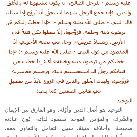
عليه وسلم - للرجل الصالح، أن يكون مشهوداً له بالخُلق
والدين، فإن جمع الرجل بينهما استحقّ أن يُزوّج إذا سأل،
قال النبي -
صلى الله عليه وسلم
-: «إذا خطبَ إليكم مَن
ترضَونَ دينَه وخلقَه، فزوِّجوهُ، إلَّا تفعلوا تَكن فتنةٌ في
الأرضِ، وفسادٌ عريضٌ»، وجاء في تحفة الأحوذي أنّ
المقصود من قول النبي - صلى الله عليه وسلم -: «إذا
خطبكم من ترضون دينه وخلقه» أي: إذا خطب من
فتياتكم رجلٌ قد استحسنتم دينه، ورضيتم معاشرته
فزوّجوه، ولبيان الخُلق والدين في الزوج لابدّ من تفصيلٍ
في هاتين الصفتين كما يلي:
التوحيد
التوحيد هو أصل الدين وأوّله، وهو الفارق بين الإيمان
والشّرك، والمؤمن الموحد مقصود لذاته، كون عبادته
صحيحةً، وأخلاقه متينةً، سهل التعامل والتعاون معه،