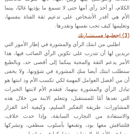
الكلام، أو أخذ رأي أمها حتى لا تسمع ما يؤذيها غالبًا، بينما
الأم هي أقدر الأشخاص على تدعيم ثقة الفتاة بنفسها،
وتعليمها كيف تحب نفسها وتقدرها.
(3) اجعليها مستشارتك
اطلبي من ابنتك الرأي والمشورة في إطار الأمور التي
تريدين لها أن تتدرب على تكوين الرأي الصائب فيها، هذا
الأمر يدعم الثقة والمحبة بينكما إلى أقصى حد، وبالطبع
ستطلب ابنتك أيضا منكِ المشورة في شؤونها، ولا يخفى
أن من أفضل العوامل المهمة لكي تكسب الأم ود ابنتها هو
تبادل الرأي والمشورة بينهما، فتقدم الأم لابنتها الخبرات
التي تعدها أمًا للمستقبل، وتتعلم الابنة من خلال هذه
المشاورات: طريقة التفكير السليم، وكيفية أخذ القرار
والاستفادة من التجارب السابقة، وإذا حدث خلاف،
فلتتناقش معها بود، وتقنعها بأسلوب منطقي، وتشركها
معها في الأعمال المنزلية، وتشاركها في هوايتها.