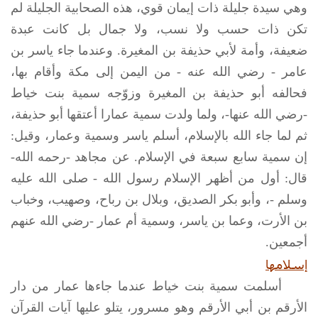
وهي سيدة جليلة ذات إيمان قوي، هذه الصحابية الجليلة لم
تكن ذات حسب ولا نسب، ولا جمال بل كانت عبدة
ضعيفة، وأمة لأبي حذيفة بن المغيرة. وعندما جاء ياسر بن
عامر - رضي الله عنه - من اليمن إلى مكة وأقام بها،
فحالفه أبو حذيفة بن المغيرة وزوّجه سمية بنت خياط
-رضي الله عنها-، ولما ولدت سمية عمارا أعتقها أبو حذيفة،
ثم لما جاء الله بالإسلام، أسلم ياسر وسمية وعمار، وقيل:
إن سمية سابع سبعة في الإسلام. عن مجاهد -رحمه الله-
قال: أول من أظهر الإسلام رسول الله - صلى الله عليه
وسلم -، وأبو بكر الصديق، وبلال بن رباح، وصهيب، وخباب
بن الأرت، وعما بن ياسر، وسمية أم عمار -رضي الله عنهم
أجمعين.
إسلامها
أسلمت سمية بنت خياط عندما جاءها عمار من دار
الأرقم بن أبي الأرقم وهو مسرور، يتلو عليها آيات القرآن