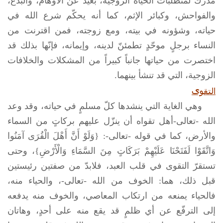
مدركٌ لمتطلبات الحياة الزوجية، بعيدٌ عن الأوهام، والبدع،
والفواحش، وكبائر الإثم، كما أنه يحكّم شرع الله في
حياته، وشؤونه في بيته، ومع زوجته، فمن اقترنت من
النساء برجلٍ موحّدٍ تطمئنّ لدينه، وإيمانه، فإنّها بذلك قد
اختصرت من حياتها جانباً كبيراً من المشكلات والخلافات
الزوجية، التي قد تنشأ بينهما.
التقوى
وهي الغاية التي ينشدها كلّ مسلمٍ في حياته، وقد وعد
الله -تعالى-أهل تقواه أن ينزّل عليهم بركاتٍ من السماء
والأرض، كما في قوله -تعالى-: {وَلَوْ أَنَّ أَهْلَ الْقُرَى آمَنُوا
وَاتَّقَوْا لَفَتَحْنَا عَلَيْهِمْ بَرَكَاتٍ مِنَ السَّمَاءِ وَالْأَرْضِ}، وحتى
تستقرّ التقوى في قلب العبد، فلابدّ من صفتين رئيستين
قبل ذلك، هما: الخوف من الله -تعالى-، والحياء منه،
فالحياء يمنعه من ارتكاب المعاصي، والخوف منه يدفعه
إلى الترفّع عن أي ظلمٍ قد يقع منه على أحدٍ، وهاتان