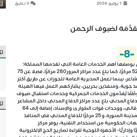
1 يوليو، 2024
0 تعليق
قدَّمَة لضيوف الرحمن
-8-
من بوصفها أهم الخدمات العامة التي تقدمها المملكة؛
حيث بلغ عدد مراكز الشرطة في مكة والمشاعر 52 مركزًا، كما بلغ عدد مراكز المرور280 مركزًا، فضلا عن 75
اعر، بينما تعمل المديرية العامة للجوزات عن طريق أكثر
موظَّفًا من خلال 7 منافذ برية، و 3 منافذ جوية، ومنفذين بحريين، يشاركهم العمل فيها الهيئة
ة للجمارك بقوى عاملة تتجاوز الـ 2638 موظَّفًا يُقدِّمون الخدمات الجمركية وخدمات استقبال ضيوف
ع المدني بلغ عدد مراكز الدفاع المدني داخل المشاعر
المقدمة 105 مراكز، فضلا عن 556 نقطةَ إشرافٍ وقائي، ووحدات قوات الطوارئ والإسناد، إضافة إلى 64
مركزًا في مدينة مكة المكرمة، و30 مركزًا في المدينة المنورة، و 25 مركزًا للدفاع المدني في المنافذ
هات الحكومية من استخدام التقنية، يوفر مركز
مات الوطني -عن طريق أكثر من 1465 فنيًّا وإداريًّا- الأجهزة اللوحية لقراءة تصاريح الحج الإلكترونية