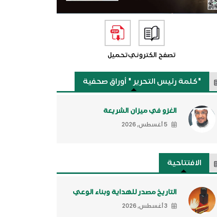
تصفح الكتروني
تحميل
"كلمة رئيس التحرير " أوراق صحفية
الغزو في ميزان الشريعة
5 أغسطس, 2026
الافتتاحية
التاريخ مصدر للهداية وبناء الوعي
3 أغسطس, 2026