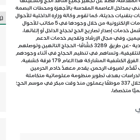
 المقدسة، فضلا عن تجهيز جميع منافذ الحج وتشغيلها
أمني بمداخل العاصمة المقدسة بالأجهزة ومحطات البصمة
ت بتقنيات حديثة، كما تقوم وكالة وزارة الداخلية للأحوال
المدنية بتقديم خدماتها المدنية عن طريق الخدمات الإلكترونية من خلال وجودها في 5 مكاتب للأحوال
ل خدمات إصدار تصاريح الحج لحجاج الداخل أو إلغائها،
لمقيمين. وفي مجال الإرشاد وتقديم خدمات الدعم
والمساندة ترشد جمعية الكشافة العربية السعودية -عن طريق 3289 كشَّافًا- الحجاج التائهين وتوصلهم
التثقيفية، وتساهم في تنظيم الحجاج في أثناء وجودهم
في مواقع وزارة الشؤون الإسلامية، وقد بلغ عدد الفرق الكشفية المشاركة هذا العام 179 فرقة كشفية.
 تُقَدَّم لضيوف الرحمن، يقدم معهدُ خادم الحرمين
 والدراسات بهدف تطوير منظومة معلوماتية متكاملة
لدعم متخذي القرار في مجال الحج والعمرة، من خلال 337 موظفًا يعملون منذ وقت مبكر في موسم الحج؛
ي