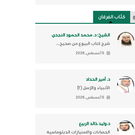
كتَّاب الفرقان
الشيخ: د. محمد الحمود النجدي
شرح كتاب البيوع من صحيح...
5 أغسطس, 2026
د. أمير الحداد
الأنبياء والرّسل (٢)ّ
5 أغسطس, 2026
د.وليد خالد الربيع
الحصانات والامتيازات الدبلوماسية