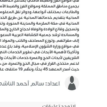
في مواقع الفرز والضبط الأمني بمداخل العاصمة
بجميع مناطق المملكة ومواقع الفرز والضبط ال
والطابعات بمختلف أنواعها، ودوائر نقل المعلوما
المدنية في مكة المكرمة والمدينة المنورة، وتشم
وتسجيل وقائع الولادة والوفاة لحجاج الخارج وا
إلى مقراتهم، وتوزع المصاحف والكتب والمواد 
وتأكيدًا لأهمية الأبحاث في تطوير الخدمات التي
الشريفين لأبحاث الحج والعمرة خدمات الأبحاث
حيث أصدر المعهد 45 بحثًا، ونظَّم 19 ملتقىً علميًّا متخصصًا.
اعداد: سالم أحمد الناش
لاتوجد تعليقات