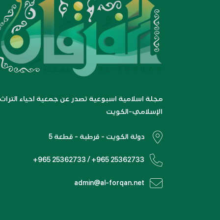
مجلة اسلامية اسبوعية تصدر عن جمعية احياء التراث
الإسلامي-الكويت
دولة الكويت - قرطبة - قطعة 5
+965 25362733 / +965 25362733
admin@al-forqan.net