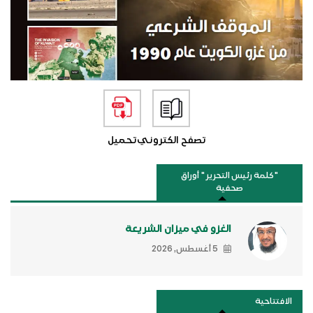
تصفح الكتروني
تحميل
"كلمة رئيس التحرير " أوراق
صحفية
الغزو في ميزان الشريعة
5 أغسطس, 2026
الافتتاحية