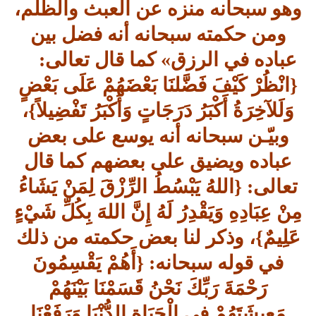
وهو سبحانه منزه عن العبث والظلم،
ومن حكمته سبحانه أنه فضل بين
عباده في الرزق» كما قال تعالى:
{انْظُرْ كَيْفَ فَضَّلنَا بَعْضَهُمْ عَلَى بَعْضٍ
وَلَلآخِرَةُ أَكْبَرُ دَرَجَاتٍ وَأَكْبَرُ تَفْضِيلاً}،
وبيّـن سبحانه أنه يوسع على بعض
عباده ويضيق على بعضهم كما قال
تعالى: {اللهُ يَبْسُطُ الرِّزْقَ لِمَنْ يَشَاءُ
مِنْ عِبَادِهِ وَيَقْدِرُ لَهُ إِنَّ اللهَ بِكُلِّ شَيْءٍ
عَلِيمٌ}، وذكر لنا بعض حكمته من ذلك
في قوله سبحانه: {أَهُمْ يَقْسِمُونَ
رَحْمَةَ رَبِّكَ نَحْنُ قَسَمْنَا بَيْنَهُمْ
مَعِيشَتَهُمْ فِي الْحَيَاةِ الدُّنْيَا وَرَفَعْنَا