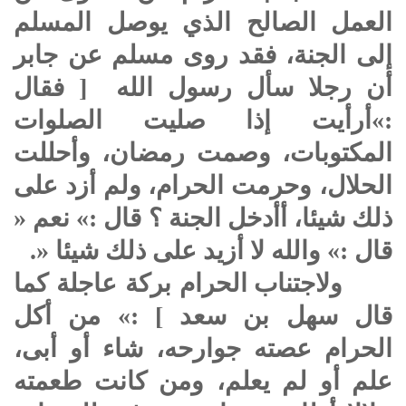
العمل الصالح الذي يوصل المسلم
إلى الجنة، فقد روى مسلم عن جابر
أن رجلا سأل رسول الله [ فقال
:»أرأيت إذا صليت الصلوات
المكتوبات، وصمت رمضان، وأحللت
الحلال، وحرمت الحرام، ولم أزد على
ذلك شيئا، أأدخل الجنة ؟ قال :» نعم «
قال :» والله لا أزيد على ذلك شيئا «.
ولاجتناب الحرام بركة عاجلة كما
قال سهل بن سعد ] :» من أكل
الحرام عصته جوارحه، شاء أو أبى،
علم أو لم يعلم، ومن كانت طعمته