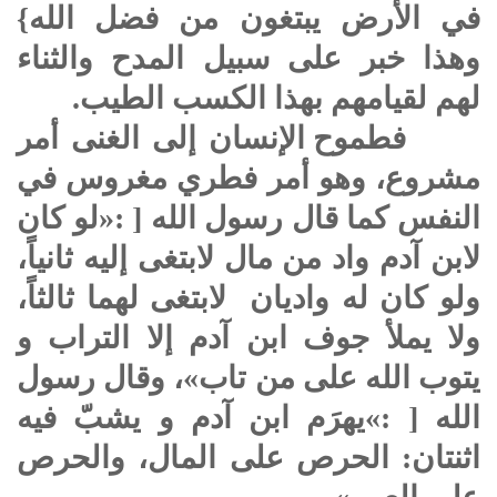
في الأرض يبتغون من فضل الله}
وهذا خبر على سبيل المدح والثناء
لهم لقيامهم بهذا الكسب الطيب.
فطموح الإنسان إلى الغنى أمر
مشروع، وهو أمر فطري مغروس في
النفس كما قال رسول الله [ :«لو كان
لابن آدم واد من مال لابتغى إليه ثانياً،
ولو كان له واديان لابتغى لهما ثالثاً،
ولا يملأ جوف ابن آدم إلا التراب و
يتوب الله على من تاب»، وقال رسول
الله [ :»يهرَم ابن آدم و يشبّ فيه
اثنتان: الحرص على المال، والحرص