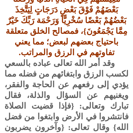
بَعْضَهُمْ فَوْقَ بَعْضٍ دَرَجَاتٍ لِيَتَّخِذَ
بَعْضُهُمْ بَعْضًا سُخْرِيًّا وَرَحْمَة رَبِّكَ خَيْرٌ
مِمَّا يَجْمَعُونَ}، فمصالح الخلق متعلقة
باحتياج بعضهم لبعض؛ مما يعني
تفاوتهم في الرزق والمراتب.
وقد أمر الله تعالى عباده بالسعي
لكسب الرزق وابتغائهم من فضله مما
يؤدي إلى رفعهم عن الحاجة والفقر،
ويغنيهم عن السؤال والذلة، فقال
تبارك وتعالى: {فإذا قضيت الصلاة
فانتشروا في الأرض وابتغوا من فضل
الله} وقال تعالى: {وآخرون يضربون