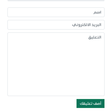
أضف تعليقك