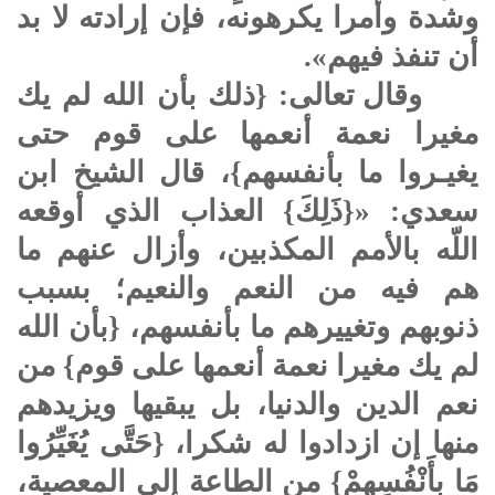
وشدة وأمرا يكرهونه، فإن إرادته لا بد
أن تنفذ فيهم».
وقال تعالى: {ذلك بأن الله لم يك
مغيرا نعمة أنعمها على قوم حتى
يغيـروا ما بأنفسهم}، قال الشيخ ابن
سعدي: «{ذَلِكَ} العذاب الذي أوقعه
اللّه بالأمم المكذبين، وأزال عنهم ما
هم فيه من النعم والنعيم؛ بسبب
ذنوبهم وتغييرهم ما بأنفسهم، {بأن الله
لم يك مغيرا نعمة أنعمها على قوم} من
نعم الدين والدنيا، بل يبقيها ويزيدهم
منها إن ازدادوا له شكرا، {حَتَّى يُغَيِّرُوا
مَا بِأَنْفُسِهِمْ} من الطاعة إلى المعصية،