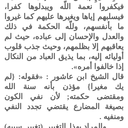
فيكفروا نعمة اللّه ويبدلوها كفرا،
فيسلبهم إياها ويغيرها عليهم كما غيروا
ما بأنفسهم، وللّه الحكمة في ذلك
والعدل والإحسان إلى عباده، حيث لم
يعاقبهم إلا بظلمهم، وحيث جذب قلوب
أوليائه إليه، بما يذيق العباد من النكال
إذا خالفوا أمره».
قال الشيخ ابن عاشور : «فقوله: {لم
يك مغيرا} مؤذن بأنه سنة الله
ومقتضى حكمته; لأن نفي الكون
بصيغة المضارع يقتضي تجدد النفي
ومنفيه .
والمراد بهذا التغيير (تغيير سببه)