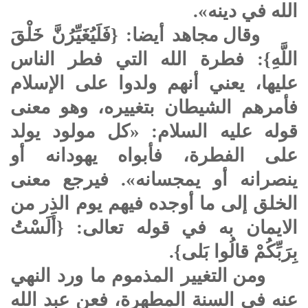
الله في دينه».
وقال مجاهد أيضا: {فَلَيُغَيِّرُنَّ خَلْقَ
اللَّهِ}: فطرة الله التي فطر الناس
عليها، يعني أنهم ولدوا على الإسلام
فأمرهم الشيطان بتغييره، وهو معنى
قوله عليه السلام: «كل مولود يولد
على الفطرة، فأبواه يهودانه أو
ينصرانه أو يمجسانه». فيرجع معنى
الخلق إلى ما أوجده فيهم يوم الذر من
الايمان به في قوله تعالى: {أَلَسْتُ
بِرَبِّكُمْ قالُوا بَلى}.
ومن التغيير المذموم ما ورد النهي
عنه في السنة المطهرة، فعن عبد الله