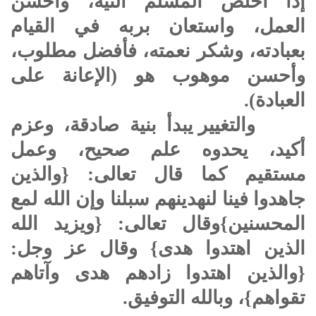
إذا أخلص المسلم النية، وأحسن
العمل، واستعان بربه في القيام
بعبادته، وشكر نعمته، فأفضل مطلوب،
وأحسن موهوب هو (الإعانة على
العبادة).
والتغيير يبدأ بنية صادقة، وعزم
أكيد، يحدوه علم صحيح، وعمل
مستقيم كما قال تعالى: {والذين
جاهدوا فينا لنهدينهم سبلنا وإن الله لمع
المحسنين}وقال تعالى: {ويزيد الله
الذين اهتدوا هدى} وقال عز وجل:
{والذين اهتدوا زادهم هدى وآتاهم
تقواهم}، وبالله التوفيق.