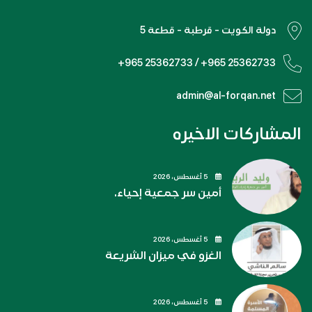
دولة الكويت - قرطبة - قطعة 5
+965 25362733 / +965 25362733
admin@al-forqan.net
المشاركات الاخيره
5 أغسطس، 2026
أمين سر جمعية إحياء.
5 أغسطس، 2026
الغزو في ميزان الشريعة
5 أغسطس، 2026