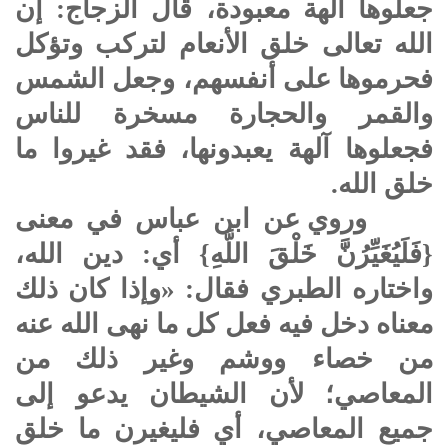
جعلوها آلهة معبودة، قال الزجاج: إن
الله تعالى خلق الأنعام لتركب وتؤكل
فحرموها على أنفسهم، وجعل الشمس
والقمر والحجارة مسخرة للناس
فجعلوها آلهة يعبدونها، فقد غيروا ما
خلق الله.
وروي عن ابن عباس في معنى
{فَلَيُغَيِّرُنَّ خَلْقَ اللَّهِ} أي: دين الله،
واختاره الطبري فقال: «وإذا كان ذلك
معناه دخل فيه فعل كل ما نهى الله عنه
من خصاء ووشم وغير ذلك من
المعاصي؛ لأن الشيطان يدعو إلى
جميع المعاصي، أي فليغيرن ما خلق