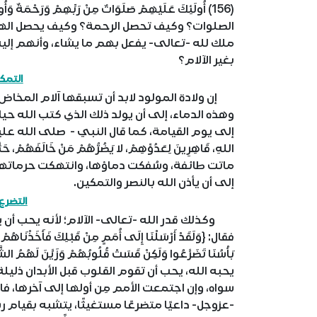
الصلوات؟ وكيف تحصل الرحمة؟ وكيف يحصل ال
ملك لله -تعالى- يفعل بهم ما يشاء، وأنهم إليه
بغير الآلام؟
التمك
إن ولادة المولود لابد أن تسبقها آلام المخاض، 
وهذه الدماء، إلى أن يولد ذلك الذي كتب الله حيا
إلى يوم القيامة، كما قال النبي - صلى الله عليه وسلم -: «
اللهِ، قَاهِرِينَ لِعَدُوِّهِمْ، لا يَضُرُّهُمْ مَنْ خَالَفَهُم
ماتت طائفة، وسُفكت دماؤها، وانتهكت حرماتها، 
إلى أن يأذن الله بالنصر والتمكين.
التضرع
وكذلك قدر الله -تعالى- الآلام؛ لأنه يحب أن ي
يحبه الله، يحب أن تقوم القلوب قبل الأبدان ذليلة 
سواه، وإن اجتمعت الأمم مِن أولها إلى آخرها، ف
-عزوجل- داعيًا متضرعًا مستغيثًا، يتشبه بقيام رس