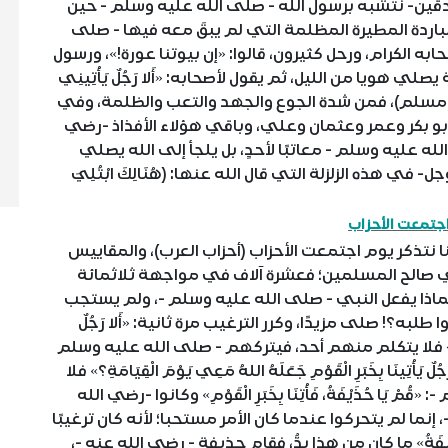
دقين- نتشبه برسول الله - صلى الله عليه وسلم - حين
الباردة المطيرة المظلمة التي لم يبقَ معه فيها - صلى
ابه الكرام، ورحل كثيرون، قالوا: «إن بيوتنا عورة!»، ورسول
هويا من الليل، ثم يقول لأصحابه: «أَلا رَجُلٌ يَأْتِينِي
َامَةِ؟» (رواه مسلم)، فمن شدة الجوع والجهد والتعب والظلمة، وفي
 أبو بكر وعمر وعثمان وعلي، وباقي هؤلاء الأفذاذ -رضي
ه عليه وسلم - معاتبًا لأحدٍ، بل يلجأ إلى الله يصلي
- في هذه الزلزلة التي قال الله عنها: (هُنَالِكَ ابْتُلِيَ
جتمعت الأحزاب
نتذكر يوم اجتمعت الأحزاب (أحزاب العرب)، والمقاييس
في صالح المسلمين؛ فعشرة آلاف في مواجهة ثلاثمائة
فماذا يفعل النبي - صلى الله عليه وسلم -، ولم يستجب
لبه؟! صلى مزيدًا، وكرر الترغيب مرة ثانية: «أَلا رَجُلٌ
َ الْقِيَامَةِ؟» فلا يتكلم منهم أحد، فيتركهم - صلى الله عليه وسلم
ينَا بِخَبَرِ الْقَوْمِ جَعَلَهُ اللهُ مَعِي يَوْمَ الْقِيَامَةِ؟» فلا
ا حُذَيْفَةُ، فَأْتِنَا بِخَبَرِ الْقَوْمِ» وكانوا -رضي الله
نما لم يتحركوا عندما كان الأمر مستحبا؛ لأنه كان ترغيبًا
فَةُ» ما كان مِن هذا بدُّ، فقام حذيفة - رضي الله عنه -،