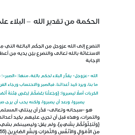
الحكمة من تقدير الله – البلاء ع
التضرع إلى الله عزوجل مِن الحِكَم البالغة التي م
الاستغاثة بالله تعالى والتضرع بيْن يديه مِن 
الإجابة
الله -عزوجل- يقدِّر البلاء لحكم بالغة، منها: «الصبر»؛
ما بنا، ويرد كيد أعدائنا، فبالصبر والاحتساب ورجاء الف
يصبروا، وبعد أن يصبروا، ولكنه يحب أن يرى صبرهم، و
هو -سبحانه وتعالى- قدَّر أن يبتلي المسلمين
والثمرات، وهذه قبل أن تجري عليهم بكيد أعدائهم 
{وَلَنَبْلُوَنَّكُمْ بِشَيْءٍ}، ولم يقل: وليصيبنكم بشيء، وإنم