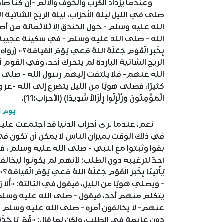
وعندما يزداد الكرب والخوف والألم -إن كنا صا
صلى في الليل ليلة الأحزاب، ليلة الريح الشاتية 
الله عليه وسلم - حول الخندق إلا ثلاثمائة من أصح
الله - صلى الله عليه وسلم - في سكينة عجيبة يصلي 
بِخَبَرِ الْقَوْمِ جَعَلَهُ اللهُ مَعِي يَوْمَ الْقِي
الريح الشاتية الباردة لم يتحرك أحد، وفي القوم
الله عنهم- فلا يلتفت إليهم رسول الله - صلى الل
كثيرًا، فصلى هويًّا من الليل يتضرع إلى الله -عز وجل
الْمُؤْمِنُونَ وَزُلْزِلُوا زِلْزَالاً شَدِيدًا) (الأحزاب:11).
يوم ا
نعم، عندما نرى أحزاب الدنيا قد اجتمعت علينا 
في ذلك الوقت بميزان الناس لا يمكن أن تكون 
بقوا وثبتوا مع النبي - صلى الله عليه وسلم ، 
أحدٌ لترغيبه دون الطلب؛ لأنهم لم يكونوا ليخالفوا ط
يَأْتِينَا بِخَبَرِ الْقَوْمِ جَعَلَهُ اللهُ مَعِي يَوْم
- ويصلي هويًا من الليل، فيقول في الثالثة: «أَلا رَجُلٌ يَأْتِ
يتكلم منهم أحد، فيقول - صلى الله عليه وسلم -: «قُمْ يَ
عنهم- لا يخالفون أمره - صلى الله عليه وسلم -، إ
دون عزيمة في الطلب، ولكن لما قال: «قُمْ يَا حُذَيْ