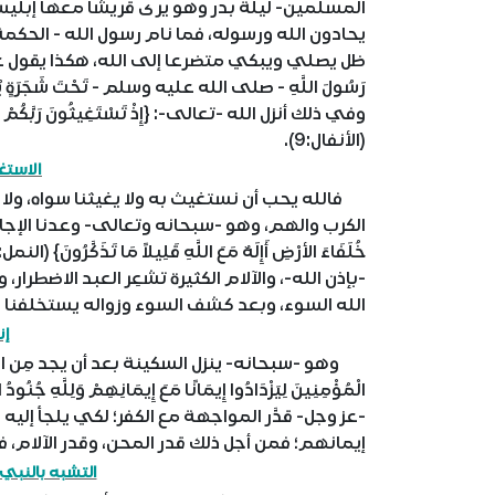
المسلمين- ليلة بدر وهو يرى قريشًا معها إبلي
يحادون الله ورسوله، فما نام رسول الله - الحكمة
ظل يصلي ويبكي متضرعا إلى الله، هكذا يقول علي -رضي الله 
رَسُولَ اللَّهِ - صلى الله عليه وسلم - تَحْتَ شَجَرَةٍ ي
وفي ذلك أنزل الله -تعالى-: {إِذْ تَسْتَغِيثُونَ رَبَّكُمْ فَاسْتَ
(الأنفال:9).
الاستغ
فالله يحب أن نستغيث به ولا يغيثنا سواه، ولا مل
الكرب والهم، وهو -سبحانه وتعالى- وعدنا الإجابة: {أَمَّنْ ي
-بإذن الله-، والآلام الكثيرة تشعِر العبد الاضطر
الله السوء، وبعد كشف السوء وزواله يستخلفنا الله -تعا
إن
وهو -سبحانه- ينزل السكينة بعد أن يجد مِن العبد التضر
-عز وجل- قدَّر المواجهة مع الكفر؛ لكي يلجأ إليه
إيمانهم؛ فمن أجل ذلك قدر المحن، وقدر الآلام، 
التشبه بالنبي