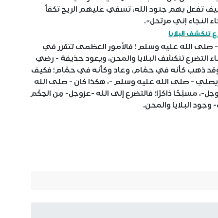
يف تفعل بهم جنود الله، تسفي عليهم الريح تكفأ
ء النجاء إني مرتحل».
ع تنكشف البلايا
صلى الله عليه وسلم ؛ فالأمور العظمى تتقرر في
ناء التضرع تنكشف البلايا والمحن، ويعود حذيفة - رضي
وقد ذهب كأنه في حمَّام، وعاد وكأنه في حمَّام؛ فكيف
 يصلي - صلى الله عليه وسلم -، هكذا كان - صلى الله
، مسبِّحًا ذاكرًا؛ فالتضرع إلى الله -عزوجل- مِن الحِكَم
- وجود البلايا والمحن.