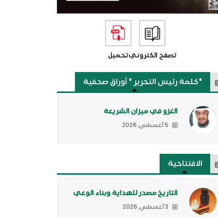
تصفح الكتروني
تحميل
"كلمة رئيس التحرير " أوراق صحفية
الغزو في ميزان الشريعة
5 أغسطس, 2026
الافتتاحية
التاريخ مصدر للهداية وبناء الوعي
3 أغسطس, 2026