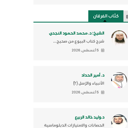
كتَّاب الفرقان
الشيخ: د. محمد الحمود النجدي
شرح كتاب البيوع من صحيح...
5 أغسطس, 2026
د. أمير الحداد
الأنبياء والرّسل (٢)ّ
5 أغسطس, 2026
د.وليد خالد الربيع
الحصانات والامتيازات الدبلوماسية