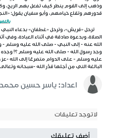
وذهب إلى القوم ينظر كيف تفعل بهم الريح، وك
قدورهم وتقلع خيامهم، وأبو سفيان يقول: «النجا
بالتضر
ترحل «قريش»، وترحل «غطفان» بدعاء النبي - 
الصلاة، وبدعوة صادقة في أثناء العبادة، وفي أث
الله عنه - إلى النبي - صلى الله عليه وسلم - 
وجد رسولَ الله - صلى الله عليه وسلم ؟! وجده
عليه وسلم - على الدوام متضرعًا إلى الله -عز وجل-
البالغة التي مِن أجلها قدَّر الله -سبحانه وتعالى
اعداد: ياسر حسين محمد
لاتوجد تعليقات
أضف تعليقك