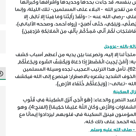
س بنفسه، قد جاءت بحدها وحديدها وأشرافها وكبرائها
 من تقدير الله - البلاء على المسلمين- تلك الليلة، وإنما
عنه -: «وَلَقَدْ رَأَيْتُنَا وَمَا فِينَا إِلا نَائِمٌ، إِلا
ُصَلِّي، وَيَبْكِي، حَتَّى أَصْبَحَ» (رواه أحمد، وصححه الألباني)،
جَابَ لَكُمْ أَنِّي مُمِدُّكُمْ بِأَلْفٍ مِنَ الْمَلائِكَةِ مُرْدِفِينَ}
اثة بالله -عزوجل
جأ لنا إلا إليه، وتضرعنا بيْن يديه مِن أعظم أسباب كشف
ُجِيبُ الْمُضْطَرَّ إِذَا دَعَاهُ وَيَكْشِفُ السُّوءَ وَيَجْعَلُكُمْ
خُلَفَاءَ الأرْضِ أَإِلَهٌ مَعَ اللَّهِ قَلِيلاً مَا تَذَكَّرُونَ} (النمل:62)، تأمل هذا الترتيب العجيب تجده وسيلة المسلمين
ار، والخوف الشديد يشعره بالاضطرار؛ فيتضرع إلى الله فيكشف
لى-: {وَيَجْعَلُكُمْ خُلَفَاءَ الأرْضِ}.
زال السكينة
ع والدعاء: {هُوَ الَّذِي أَنْزَلَ السَّكِينَةَ فِي قُلُوبِ
الْمُؤْمِنِينَ لِيَزْدَادُوا إِيمَانًا مَعَ إِيمَانِهِمْ وَلِلَّهِ جُنُودُ السَّمَاوَاتِ وَالأَرْضِ وَكَانَ اللَّهُ عَلِيمًا حَكِيمًا} (الفتح:4)، وهو
 المؤمنون فينزل السكينة في قلوبهم ليزدادوا إيمانًا مع
فله الحمد على ذلك كله.
 - صلى الله عليه وسلم