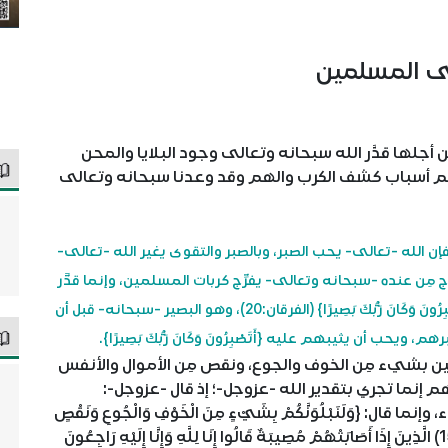
لى المسلمين
ِن أجلها قدَّر الله سبحانه وتعالى وجود البلايا والمحن
أعظم أسباب كشف الكرب والهم وقد وعدنا سبحانه وتعالى
 فإن الله -تعالى- يحب الصبر، وبالصبر والتقوى يغير الله -تعالى-
رج مِن عنده -سبحانه وتعالى- يفرِّج كربات المسلمين، وإنما قدَّر
الكربات أصلًا ليصبروا: {وَجَعَلْنَا بَعْضَكُمْ لِبَعْضٍ فِتْنَةً أَتَصْبِرُونَ وَكَانَ رَبُّكَ بَصِيرًا} (الفرقان:20)، وهو البصير -سبحانه- قبل أن
يحب أن يثيبهم عليه {أَتَصْبِرُونَ وَكَانَ رَبُّكَ بَصِيرًا}.
 بشيء مِن الخوف والجوع، ونقص مِن الأموال والأنفس
إنما تجري بتقدير الله -عزوجل-؛ إذ قال -عزوجل-:
ا قال: {وَلَنَبْلُوَنَّكُمْ بِشَيْءٍ مِنَ الْخَوْفِ وَالْجُوعِ وَنَقْصٍ
مِنَ الأَمْوَالِ وَالأنْفُسِ وَالثَّمَرَاتِ وَبَشِّرِ الصَّابِرِينَ (155) الَّذِينَ إِذَا أَصَابَتْهُمْ مُصِيبَةٌ قَالُوا إِنَا لِلَّهِ وَإِنَّا إِلَيْهِ رَاجِعُونَ