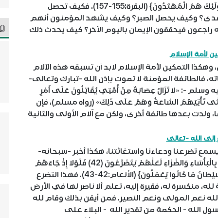
(156) أُولَئِكَ عَلَيْهِمْ صَلَوَاتٌ مِنْ رَبِّهِمْ وَرَحْمَةٌ وَأُولَئِكَ هُمُ الْمُهْتَدُونَ} (البقرة:155-157). فكيف تحصل
هدى؟ وكيف يحصل الصبر؟ وكيف يشهد المؤمنون أنهم
 راجعون فيحققون الإيمان باليوم الآخر؟ كيف يحدث ذلك
ين لأمة الإسلام
وهكذا التمكين لأمة الإسلام لابد أن تسبقه هذه الآلام
ته، فالطائفة المؤمنة لا تموت بإذن الله -تبارك وتعالى-
لا تَزَالُ عِصَابَةٌ مِنْ أُمَّتِي يُقَاتِلُونَ عَلَى أَمْرِ
ْ، حَتَّى تَأْتِيَهُمُ السَّاعَةُ وَهُمْ عَلَى ذَلِكَ» (رواه مسلم)، فإن
ولدت بعدها طائفة أخرى، ولكن مع آلام الأولى والثانية
 إلى الله -تعالى
سمع تضرعنا ودعاءنا واستغاثتنا، هكذا أخبر -سبحانه-
فقال: {وَلَقَدْ أَرْسَلْنَا إِلَى أُمَمٍ مِنْ قَبْلِكَ فَأَخَذْنَاهُمْ بِالْبَأْسَاءِ وَالضَّرَّاءِ لَعَلَّهُمْ يَتَضَرَّعُونَ (42) فَلَوْلا إِذْ جَاءَهُمْ
بَأْسُنَا تَضَرَّعُوا وَلَكِنْ قَسَتْ قُلُوبُهُمْ وَزَيَّنَ لَهُمُ الشَّيْطَانُ مَا كَانُوا يَعْمَلُونَ} (الأنعام:42-43). فهذا التضرع
لله، منكسرة له، فقيرة إليه، تعلم ألا ناصر لها في الأرض
الله نعم المولى ونعم النصير. فمن أيقن بذلك وقام لله
ول الله - الحكمة من تقدير الله - البلاء على