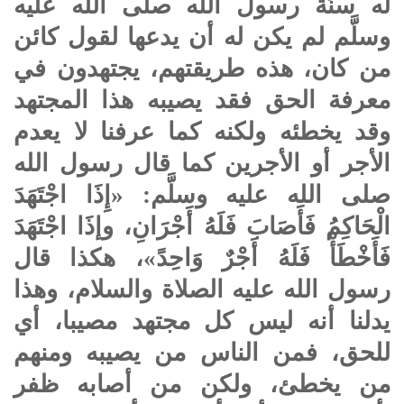
له سنَّة رسول الله صلى الله عليه
وسلَّم لم يكن له أن يدعها لقول كائن
من كان، هذه طريقتهم، يجتهدون في
معرفة الحق فقد يصيبه هذا المجتهد
وقد يخطئه ولكنه كما عرفنا لا يعدم
الأجر أو الأجرين كما قال رسول الله
صلى الله عليه وسلَّم: «إِذَا اجْتَهَدَ
الْحَاكِمُ فَأَصَابَ فَلَهُ أَجْرَانِ، وإذَا اجْتَهَدَ
فَأَخْطَأْ فَلَهُ أَجْرٌ وَاحِدً»، هكذا قال
رسول الله عليه الصلاة والسلام، وهذا
يدلنا أنه ليس كل مجتهد مصيبا، أي
للحق، فمن الناس من يصيبه ومنهم
من يخطئ، ولكن من أصابه ظفر