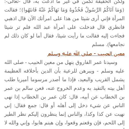
ولكن الحقيقة تكمن في غير ما ادعت به، قال -تعالى-:
{وَمَا آتَاكُمُ الرَّسُولُ فَخُذُوهُ وَمَا نَهَاكُمْ عَنْهُ فَانتَهُوا}؛ فقالت
المرأة فإني أرى شيئا من هذا على امرأتك الآن قال اذهبي
فانظري قال فدخلت على امرأة عبد الله فلم تر شيئا
فجاءت إليه فقالت ما رأيت شيئا، فقال أما لو كان ذلك لم
نجامعها). مسلم
معين الحبيب -
صلى الله عليه وسلم
وسيدنا عمر الفاروق ينهل من معين الحبيب -
صلى الله
عليه وسلم
- ويبرهن للرعية بأن الدين بأخلاقه العظيمة
يشمل القريب والبعيد، فإذا ما أصدر مرسوما أميريا طلب
أهل بيته بالتقيد به وعدم الخروج عنه، فعن سالم بن عمر
بن الخطاب عن أبيه، قال: كان عمر بن الخطاب إذا نهى
الناس عن شيء دخل إلى أهله أو قال: جمع فقال: إني
نهيت عن كذا وكذا، والناس إنما ينظرون إليكم نظر الطير
إلى اللحم، فإن وقعتم وقعوا، وإن هبتم هابوا، وإني والله لا