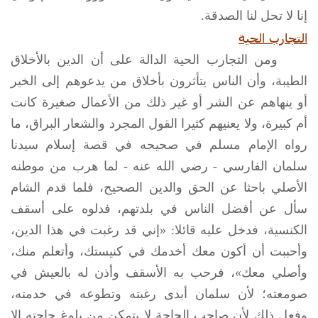
إنا لا تحل لنا الصدقة.
التجارب الحية
ومن التجارب الحية الدالة على أن الدين بالأخلاق
الطيبة، وأن الناس يتأثرون بأخلاق من يدعوهم إلى الخير
أو ينهاهم عن الشر أو غير ذلك من الأعمال صغيرة كانت
أم كبيرة، ولا يعنيهم كثيرا القول المجرد والشعار البراق، ما
رواه الإمام مسلم في صحيحه في قصة إسلام سيدنا
سلمان الفارسي - رضي الله عنه - لما هرب من موطنه
الأصلي باحثا عن الحق والدين الصحيح، فلما قدم الشام
سأل عن أفضل الناس في بلدتهم، فدلوه على أسقف
الكنسية، فدخل عليه قائلا: «إني قد رغبت في هذا الدين،
وأحببت أن أكون معك أخدمك في كنيستك، وأتعلم منك،
وأصلي معك»، فرحب به الأسقف وأذن له بالعيش في
صومعته؛ لأن سلمان أبدى رغبته وتطوعه في خدمته،
وفعل ذلك لأن صاحب الحاجة لا يتمكن من بلوغ حاجته إلا