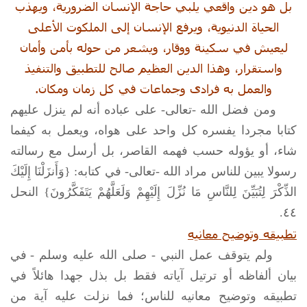
بل هو دين واقعي يلبي حاجة الإنسان الضرورية، ويهذب
الحياة الدنيوية، ويرفع الإنسان إلى الملكوت الأعلى
ليعيش في سكينة ووقار، ويشعر من حوله بأمن وأمان
واستقرار، وهذا الدين العظيم صالح للتطبيق والتنفيذ
والعمل به فرادى وجماعات في كل زمان ومكان.
ومن فضل الله -تعالى- على عباده أنه لم ينزل عليهم
كتابا مجردا يفسره كل واحد على هواه، ويعمل به كيفما
شاء، أو يؤوله حسب فهمه القاصر، بل أرسل مع رسالته
رسولا يبين للناس مراد الله -تعالى- في كتابه: {وَأَنزَلْنَا إِلَيْكَ
الذِّكْرَ لِتُبَيِّنَ لِلنَّاسِ مَا نُزِّلَ إِلَيْهِمْ وَلَعَلَّهُمْ يَتَفَكَّرُونَ} النحل
٤٤.
تطبيقه وتوضيح معانيه
ولم يتوقف عمل النبي -
صلى الله عليه وسلم
- في
بيان ألفاظه أو ترتيل آياته فقط بل بذل جهدا هائلاً في
تطبيقه وتوضيح معانيه للناس؛ فما نزلت عليه آية من