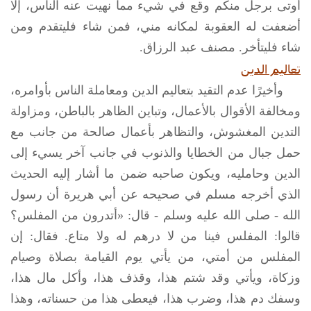
أوتى برجل منكم وقع في شيء مما نهيت عنه الناس، إلا
أضعفت له العقوبة لمكانه مني، فمن شاء فليتقدم ومن
شاء فليتأخر. مصنف عبد الرزاق.
تعاليم الدين
وأخيرًا عدم التقيد بتعاليم الدين ومعاملة الناس بأوامره،
ومخالفة الأقوال بالأعمال، وتباين الظاهر بالباطن، ومزاولة
التدين المغشوش، والتظاهر بأعمال صالحة من جانب مع
حمل جبال من الخطايا والذنوب في جانب آخر يسيء إلى
الدين وحامليه، ويكون صاحبه ضمن ما أشار إليه الحديث
الذي أخرجه مسلم في صحيحه عن أبي هريرة أن رسول
الله -
صلى الله عليه وسلم
- قال: «أتدرون من المفلس؟
قالوا: المفلس فينا من لا درهم له ولا متاع. فقال: إن
المفلس من أمتي، من يأتي يوم القيامة بصلاة وصيام
وزكاة، ويأتي وقد شتم هذا، وقذف هذا، وأكل مال هذا،
وسفك دم هذا، وضرب هذا، فيعطى هذا من حسناته، وهذا