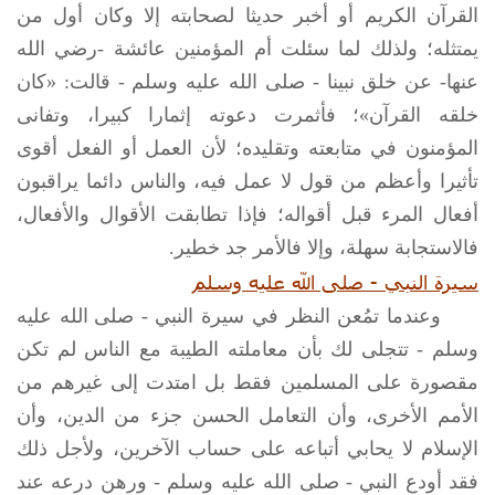
القرآن الكريم أو أخبر حديثا لصحابته إلا وكان أول من
يمتثله؛ ولذلك لما سئلت أم المؤمنين عائشة -رضي الله
عنها- عن خلق نبينا -
صلى الله عليه وسلم
- قالت: «كان
خلقه القرآن»؛ فأثمرت دعوته إثمارا كبيرا، وتفانى
المؤمنون في متابعته وتقليده؛ لأن العمل أو الفعل أقوى
تأثيرا وأعظم من قول لا عمل فيه، والناس دائما يراقبون
أفعال المرء قبل أقواله؛ فإذا تطابقت الأقوال والأفعال،
فالاستجابة سهلة، وإلا فالأمر جد خطير.
سيرة النبي -
صلى الله عليه وسلم
وعندما تمُعن النظر في سيرة النبي -
صلى الله عليه
وسلم
- تتجلى لك بأن معاملته الطيبة مع الناس لم تكن
مقصورة على المسلمين فقط بل امتدت إلى غيرهم من
الأمم الأخرى، وأن التعامل الحسن جزء من الدين، وأن
الإسلام لا يحابي أتباعه على حساب الآخرين، ولأجل ذلك
فقد أودع النبي -
صلى الله عليه وسلم
- ورهن درعه عند