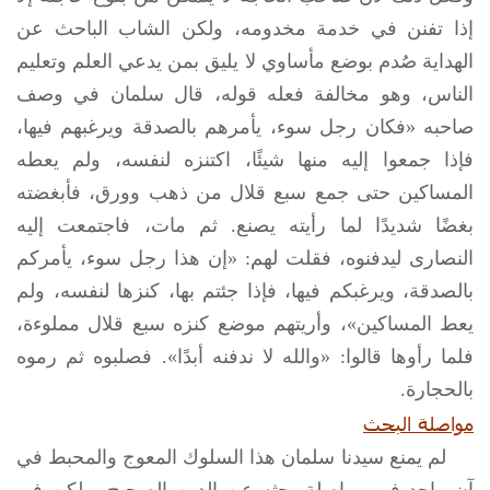
إذا تفنن في خدمة مخدومه، ولكن الشاب الباحث عن
الهداية صُدم بوضع مأساوي لا يليق بمن يدعي العلم وتعليم
الناس، وهو مخالفة فعله قوله، قال سلمان في وصف
صاحبه «فكان رجل سوء، يأمرهم بالصدقة ويرغبهم فيها،
فإذا جمعوا إليه منها شيئًا، اكتنزه لنفسه، ولم يعطه
المساكين حتى جمع سبع قلال من ذهب وورق، فأبغضته
بغضًا شديدًا لما رأيته يصنع. ثم مات، فاجتمعت إليه
النصارى ليدفنوه، فقلت لهم: «إن هذا رجل سوء، يأمركم
بالصدقة، ويرغبكم فيها، فإذا جئتم بها، كنزها لنفسه، ولم
يعط المساكين»، وأريتهم موضع كنزه سبع قلال مملوءة،
فلما رأوها قالوا: «والله لا ندفنه أبدًا». فصلبوه ثم رموه
بالحجارة.
مواصلة البحث
لم يمنع سيدنا سلمان هذا السلوك المعوج والمحبط في
آن واحد في مواصلة بحثه عن الدين الصحيح، ولكن في