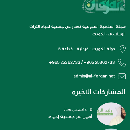
مجلة اسلامية اسبوعية تصدر عن جمعية احياء التراث
الإسلامي-الكويت
دولة الكويت - قرطبة - قطعة 5
+965 25362733 / +965 25362733
admin@al-forqan.net
المشاركات الاخيره
5 أغسطس، 2026
أمين سر جمعية إحياء.