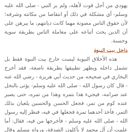
يهودي من أجل قوت لأهله، ولم ير النبي -
صلى الله عليه
وسلم
- أي مشكلة في ذلك أو انتقاصا من مكانته وشرفه؛
لأن حقوق الناس مصونة مهما كانت ديانتهم، ما يبرهن على
أن الدين يحث أتباعه على معاملة الناس بطريقة سوية
وحسنة.
داخل بيت النبوة
هذه الأخلاق النبوية ليست خارج بيت النبوة فقط بل
تشمل داخله ويظهر تطبيقها بطريقة ناصعة، فقد أخرج
البخاري في صحيحه من حديث أبي هريرة - رضي الله عنه
- قال كان رسول الله -
صلى الله عليه وسلم
- يؤتى بالنخل
عند صرامه، فيجيء هذا بتمره وهذا من تمره، حتى يصير
عنده كوم من تمر، فجعل الحسن والحسين يلعبان بذلك
التمر، فأخذ أحدهما تمرة فجعلها في فيه، فنظر إليه رسول
الله -
صلى الله عليه وسلم
- فأخرجها من فيه، فقال: أما
علمت أن آل محمد لا يأكلون الصدقة، ورواه مسلم وقال