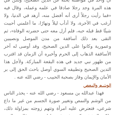
هذه المرة وجد رجلا صادقا في علمه وعمله، وقال فيه
«فما رأيت رجلاً أرى أنه أفضل منه، أزهد في الدنيا، ولا
أرغب في الآخرة، ولا أدأب ليلاً ونهارًا، ما أعلمني أحببت
شيئًا قط قبله حبه، فلم أزل معه حتى حضرته الوفاة»، ثم
التقى بعد ذلك أساقفة من مدن الموصل ونصيبين
وعمورية وكانوا على الدين الصحيح، وقد أوصى له آخر
الأساقفة الذهاب إلى الحرم وأخبره أن الزمان قد اقترب
من ظهور نبي جديد في هذه البقعة المباركة. ولأجل هذا
التدين الصحيح وتطبيقه السوي أوصل باحث الحق إلى بر
الأمان والإيمان وفاز بصحبة الحبيب - رضي الله عنه .
الوشم والنمص
فهذا عبدالله بن مسعود - رضي الله عنه - يحذر الناس
من الوشم والنمص وتغيير صورة الجسم من غير ما داع
شرعي، فتعترض عليه امرأة وتتهم زوجته بمزاولة ذلك،