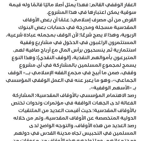
العقار الوقفي القائم: فهذا يمثل أصلا ماليًا قائمًا وله قيمة
سوقية يمكن اعتبارها في هذا المشروع.
القرض من أي مصرف إسلامي: علمًا أن بعض الأوقاف
المقدسية مسجلة ومدرجة في حسابات بعض البنوك
الربوية، وهذا لا يصح شرعًا؛ لأن الوقف بمجمله عبادة شرعية.
المستثمرون الراغبون في الدخول في مشاريع وقفية
استثمارية ثم ينسحبون برأس المال مع أرباح صافية لهم.
المتبرعون بأموالهم النقدية، (الوقف النقدي): وهذا النوع
يسمح لمجموع المسلمين بالمشاركة في أي مشروع
وقفي، ضمن ما أبيح في مجمع الفقه الإسلامي بــ» الوقف
الجماعي»، وهو ما يعبر عنه في العمل الوقفي المؤسسي
بـ «الأسهم الوقفية».
رصد الاهتمام المؤسسي بالأوقاف المقدسية: المشاركة
الفعالة لدى الجهات الواقفة في مؤتمرات وندوات تختص
بالأوقاف المقدسية؛ حيث أقيمت العديد من الملتقيات
الدولية المتخصصة عن الأوقاف المقدسية، وتم من خلاله
رصد العديد من هذه الأوقاف، والتوجه الواضح لدى
المسلمين في التحبيس تجاه مدينة القدس في دولهم
ومجتمعاتهم، وما تواجهه هذه الأوقاف من معوقات من