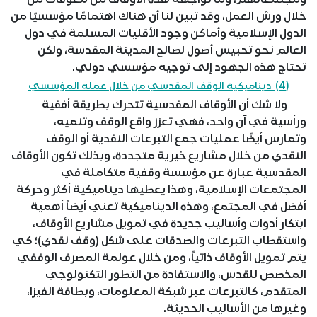
خلال ورش العمل، وقد تبين لنا أن هناك اهتمامًا مؤسسيًا من
الدول الإسلامية وأماكن وجود الأقليات المسلمة في دول
العالم نحو تحبيس أصول لصالح المدينة المقدسة، ولكن
تحتاج هذه الجهود إلى توجيه مؤسسي دولي.
(4) ديناميكية الوقف المقدسي من خلال عمله المؤسسي
ولا شك أن الأوقاف المقدسية تتحرك بطريقة أفقية
ورأسية في آن واحد، فهي تعزز واقع الوقف وتنميه،
وتمارس أيضًا عمليات جمع التبرعات النقدية أو الوقف
النقدي من خلال مشاريع خيرية متجددة، وبذلك تكون الأوقاف
المقدسية عبارة عن مؤسسة وقفية متكاملة في
المجتمعات الإسلامية، وهذا يعطيها ديناميكية أكثر وحركة
أفضل في المجتمع، وهذه الديناميكية تعني أيضاً أهمية
ابتكار أدوات وأساليب جديدة في تمويل مشاريع الأوقاف،
واستقطاب التبرعات والصدقات على شكل (وقف نقدي)؛ كي
يتم تمويل الأوقاف ذاتياً، ومن خلال عولمة المصرف الوقفي
المخصص للقدس، والاستفادة من التطور التكنولوجي
المتقدم، كالتبرعات عبر شبكة المعلومات، وبطاقة الفيزا،
وغيرها من الأساليب الحديثة.