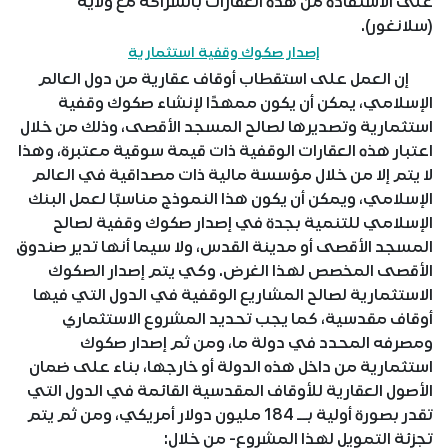
على الاستفادة من هذه العقارات بالشراكة مع ولاية
(سلانغور).
إصدار صكوك وقفية استثمارية
إن العمل على استقطاب أوقاف عقارية من دول العالم
الإسلامي، يمكن أن يكون ممهدًا لإنشاء صكوك وقفية
استثمارية وتصديرها لصالح المسجد الأقصى، وذلك من خلال
اعتبار هذه العقارات الوقفية ذات قيمة سوقية معتبرة، وهذا
لا يتم إلا من خلال مؤسسة مالية ذات مصداقية في العالم
الإسلامي، ويمكن أن يكون هذا النموذج مناسبًا لعمل البنك
الإسلامي للتنمية بجدة في إصدار صكوك وقفية لصالح
المسجد الأقصى أو مدينة القدس، ولا سيما أنها تدير صندوق
الأقصى المخصص لهذا الغرض. وكي يتم إصدار الصكوك
الاستثمارية لصالح المشاريع الوقفية في الدول التي فيها
أوقاف مقدسية، كما يجب تحديد المشروع الاستثماري
ومصرفه المحدد في دولة ما، ومن ثم إصدار صكوك
استثمارية من داخل هذه الدولة أو خارجها، بناء على ضمان
الأصول العقارية للأوقاف المقدسية القائمة في الدول التي
تقدر بصورة أولية بــ 184 مليون دولار أمريكي، ومن ثم يتم
تجزئة التمويل لهذا المشروع- من خلال: