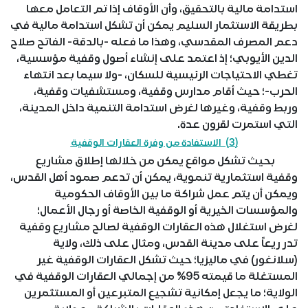
استدامة مالية بالتحقيق، وأن الأوقاف إذا تم التعامل معها
بطريقة الاستثمار السليم يمكن أن تشكل استدامة مالية في
دعم المصرف المقدسي، وهذا ما فعله -بالدقة- الفاتح صلاح
الدين الأيوبي؛ إذ اعتمد على إنشاء أصول وقفية مؤسسية،
تغطي الاحتياجات الرئيسية للسكان، -ولا سيما بعد انتهاء
الحرب-؛ حيث أقام مدارس وقفية، ومستشفيات وقفية،
وربط وقفية، وغيرها لغرض استدامة التنمية داخل المدينة،
التي استمرت لقرون عدة.
(3) الاستفادة من وفرة العقارات الوقفية
بحيث تشكل مواقع يمكن من خلالها إطلاق مشاريع
وقفية استثمارية تنموية، يمكن أن تدعم صمود أهل القدس،
ويمكن أن يتم عمل شراكة ما بين الأوقاف الحكومية
والمؤسسات الخيرية أو الوقفية الخاصة أو رجال الأعمال؛
لغرض استغلال هذه العقارات الوقفية لصالح مشاريع وقفية
تدر ريعاً على مدينة القدس، ومثال على ذلك، ولاية
(سلانغور) في ماليزيا؛ حيث تشكل العقارات الوقفية غير
المستغلة ما قيمته 95% من إجمالي العقارات الوقفية في
الولاية؛ ما يجعل إمكانية تشجيع المتبرعين أو المستثمرين