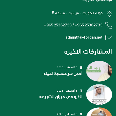
دولة الكويت - قرطبة - قطعة 5
+965 25362733 / +965 25362733
admin@al-forqan.net
المشاركات الاخيره
5 أغسطس، 2026
أمين سر جمعية إحياء.
5 أغسطس، 2026
الغزو في ميزان الشريعة
5 أغسطس، 2026