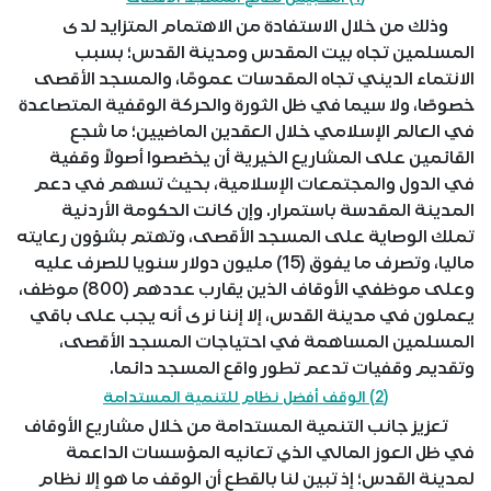
وذلك من خلال الاستفادة من الاهتمام المتزايد لدى
المسلمين تجاه بيت المقدس ومدينة القدس؛ بسبب
الانتماء الديني تجاه المقدسات عمومًا، والمسجد الأقصى
خصوصًا، ولا سيما في ظل الثورة والحركة الوقفية المتصاعدة
في العالم الإسلامي خلال العقدين الماضيين؛ ما شجع
القائمين على المشاريع الخيرية أن يخصّصوا أصولاً وقفية
في الدول والمجتمعات الإسلامية، بحيث تسهم في دعم
المدينة المقدسة باستمرار. وإن كانت الحكومة الأردنية
تملك الوصاية على المسجد الأقصى، وتهتم بشؤون رعايته
ماليا، وتصرف ما يفوق (15) مليون دولار سنويا للصرف عليه
وعلى موظفي الأوقاف الذين يقارب عددهم (800) موظف،
يعملون في مدينة القدس، إلا إننا نرى أنه يجب على باقي
المسلمين المساهمة في احتياجات المسجد الأقصى،
وتقديم وقفيات تدعم تطور واقع المسجد دائما.
(2) الوقف أفضل نظام للتنمية المستدامة
تعزيز جانب التنمية المستدامة من خلال مشاريع الأوقاف
في ظل العوز المالي الذي تعانيه المؤسسات الداعمة
لمدينة القدس؛ إذ تبين لنا بالقطع أن الوقف ما هو إلا نظام