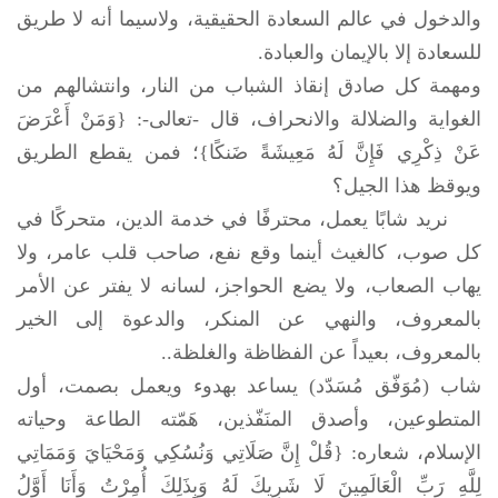
والدخول في عالم السعادة الحقيقية، ولاسيما أنه لا طريق
للسعادة إلا بالإيمان والعبادة.
ومهمة كل صادق إنقاذ الشباب من النار، وانتشالهم من
الغواية والضلالة والانحراف، قال -تعالى-: {وَمَنْ أَعْرَضَ
عَنْ ذِكْرِي فَإِنَّ لَهُ مَعِيشَةً ضَنكًا}؛ فمن يقطع الطريق
ويوقظ هذا الجيل؟
نريد شابًا يعمل، محترفًا في خدمة الدين، متحركًا في
كل صوب، كالغيث أينما وقع نفع، صاحب قلب عامر، ولا
يهاب الصعاب، ولا يضع الحواجز، لسانه لا يفتر عن الأمر
بالمعروف، والنهي عن المنكر، والدعوة إلى الخير
بالمعروف، بعيداً عن الفظاظة والغلظة..
شاب (مُوَفّق مُسَدّد) يساعد بهدوء ويعمل بصمت، أول
المتطوعين، وأصدق المنَفّذين، هَمّته الطاعة وحياته
الإسلام، شعاره: {قُلْ إِنَّ صَلَاتِي وَنُسُكِي وَمَحْيَايَ وَمَمَاتِي
لِلَّهِ رَبِّ الْعَالَمِينَ لَا شَرِيكَ لَهُ وَبِذَلِكَ أُمِرْتُ وَأَنَا أَوَّلُ