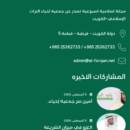
مجلة اسلامية اسبوعية تصدر عن جمعية احياء التراث
الإسلامي-الكويت
دولة الكويت - قرطبة - قطعة 5
+965 25362733 / +965 25362733
admin@al-forqan.net
المشاركات الاخيره
5 أغسطس، 2026
أمين سر جمعية إحياء.
5 أغسطس، 2026
الغزو في ميزان الشريعة