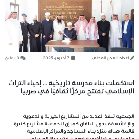
اعداد: المحرر المحلي
7 أكتوبر، 2025
0 تعليق
استكملت بناء مدرسة تاريخية .. إحياء التراث
الإسلامي تفتتح مركزًا ثقافيًا في صربيا
الجمعية تنفذ العديد من المشاريع الخيرية والدعوية
والإغاثية في دول البلقان كما إن للجمعية مشاريع كثيرة
قائمة هناك مثل: بناء المساجد والمراكز الإسلامية
والمدارس ولها أهمية قصوى في حياة المسلمين