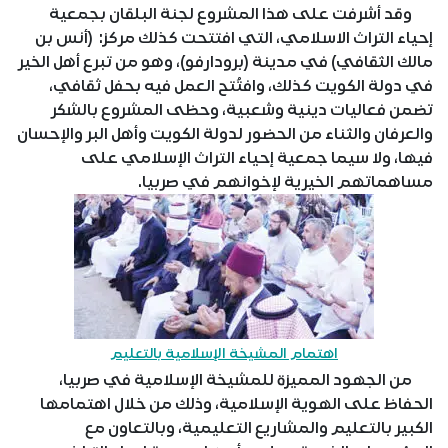
وقد أشرفت على هذا المشروع لجنة البلقان بجمعية
إحياء التراث الاسلامي، التي افتتحت كذلك مركز: (أنس بن
مالك الثقافي) في مدينة (برودارفو)، وهو من تبرع أهل الخير
في دولة الكويت كذلك، وافتُتح العمل فيه بحفل ثقافي،
تضمن فعاليات دينية وشعبية، وحظى المشروع بالشكر
والعرفان والثناء من الحضور لدولة الكويت وأهل البر والإحسان
فيها، ولا سيما جمعية إحياء التراث الإسلامي على
مساهماتهم الخيرية لإخوانهم في صربيا.
اهتمام المشيخة الإسلامية بالتعليم
من الجهود المميزة للمشيخة الإسلامية في صربيا،
الحفاظ على الهوية الإسلامية، وذلك من خلال اهتمامها
الكبير بالتعليم والمشاريع التعليمية، وبالتعاون مع