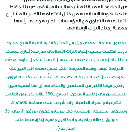
من الجهود المميزة للمشيخة الإسلامية في صربيا الحفاظ
على الهوية الإسلامية من خلال اهتمامها الكبير بالمشاريع
التعليمية بالتعاون مع المؤسسات الخيرية وعلى رأسها
جمعية إحياء التراث الإسلامي
بحضور سماحة المفتي ورئيس المشيخة الإسلامية الشيخ: مولود
دودج افتتحت جمعية إحياء التراث الإسلامي مدرسة: (غازي عيسى
بك للبنات) في صربيا مدينة (سينيتسا)، التي استُكمل بناؤها وبدأت
الدراسة فيها، وهذه المدرسة التي تحمل بصمة أهل الخير في
الكويت، تمثل قيمة تاريخية مهمة؛ حيث أُسست منذ ستة قرون،
وتخرج فيها الكثير من المعلمين والدعاة، كما إن لها أهمية كبيرة
للمسلمين في إقليم السنجق، وتتسع لـ350 طالبا يدرسون العلوم
الشرعية والمواد العلمية، وقد شُيدت على مساحة 1500م2،
وتملكها المشيخة الإسلامية في صربيا، وتتكون من (دور أرضي، و3
طوابق، وصالة رياضية، و4 دكاكين وقفية يُنفق منها على
المدرسة).