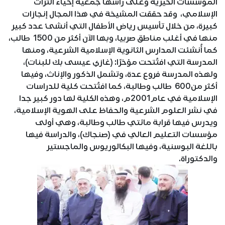
المؤسسات الخيرية وعلى رأسها جمعية إحياء التراث
الإسلامي، وقد حققت المشيخة في هذا المجال إنجازات
كبيرة، من خلال تأسيس رياض الأطفال التي أنشئ عدد كبير
منها في أغلب مناطق صربيا، وبها الآن أكثر من 1500 طالب،
كما أُنشئت المدارس الثانوية الإسلامية الشرعية، ومنها
المدرسة التي افتُتحت مؤخرًا: (غازي عيسى بك للبنات)،
ولهذه المدرسة فروع عدة، وتشمل الذكور والإناث، وفيها
أكثر من600 طالب وطالبة، كما افتُتحت كلية للدراسات
الإسلامية في عام2001م، وهذه الكلية لها دور كبير جدا
في نشر العلوم الشرعية والحفاظ على الهوية الإسلامية،
ويدرس فيها قرابة مائتي طالب وطالبة، وهي أولى
مؤسسات التعليم العالي في (صنجاك)، والدراسة فيها
باللغة البوسنية، وفيها البكالوريوس والماجستير
والدكتوراة.