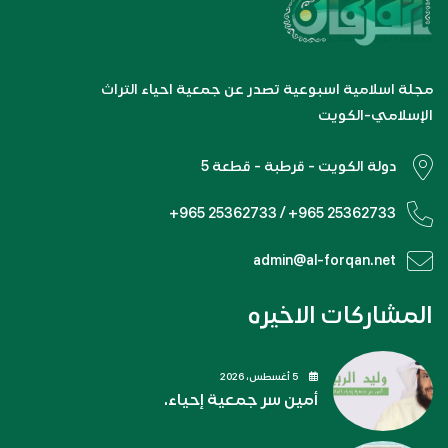
مجلة اسلامية اسبوعية تصدر عن جمعية احياء التراث
الإسلامي-الكويت
دولة الكويت - قرطبة - قطعة 5
+965 25362733 / +965 25362733
admin@al-forqan.net
المشاركات الاخيره
5 أغسطس، 2026
أمين سر جمعية إحياء.