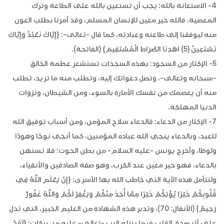
4- الاستعانة بالله: يجب أن تستعين بالله على الطاعة وترك
المعصية، فالله خير معين للإنسان المسلم، وقد أمرنا بطلب العون
منه ليوفقنا إلى طاعته وعبادته، كما قال -تعالى-: {إِيَّاكَ نَعْبُدُ وَإِيَّاكَ
نَسْتَعِينُ (5) اهْدِنَا الصِّرَاطَ الْمُسْتَقِيمَ} (الفاتحة).
5- الإكثار من السجود: بهذه السجدات تستشعر عظمة الخالق
-سبحانه وتعالى-، وتصل دعواتك إليه، وتطلب منه ما تريد، تطلب
منه أن يعصمك من نفسك الأمارة بالسوء، ومن الشيطان، ونزوات
الدنيا المهلكة.
7- الإكثار من الدعاء: فالدعاء سلاح المؤمن، ومن أسباب توفيق الله
للعبد، وبالدعاء ينجي الله عباده المؤمنين، كما أنجى نوحًا وهودًا
ولوطًا، وأخرج يونس -عليه السلام- من بطن الحوت؛ فلا تستهن
بالدعاء، فهو خير معين عند الكرب، وهو صفة الصادقين والأنقياء،
ولتتأمل هذه الآية التي خاطب الله بها الأسرى: {إِنْ يَعْلَمِ اللَّهُ فِي
قُلُوبِكُمْ خَيْرًا يُؤْتِكُمْ خَيْرًا مِمَّا أُخِذَ مِنْكُمْ وَيَغْفِرْ لَكُمْ وَاللَّهُ غَفُورٌ
رَحِيمٌ} (الأنفال: 70)، وتدبر هذه الشهادة من العليم الخبير، التي تدل
على أثر صدق القلب فيما ينزله الرب -تعالى- عليه من بركات: {لَقَدْ