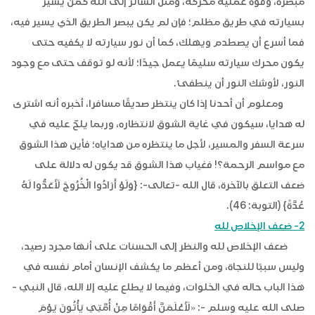
مبصرة، وقوة عملية محركة، ومثل السائر إلى الله كمن يسير
بسيارته في طريق مظلم؛ فإن لم يكن يبصر الطريق الذي يسير فيه،
فما أسرع أن يصطدم ويهلك، كما أن نور سيارته لا يكفيه حتى
يكون محرك سيارته سليمًا يعمل جيدًا؛ لأنه لو توقف حتى مع وجود
النور، لأوشك النور أن ينطفئ.
ومعلوم أن أحدنا إذا كان ينتظر صديقًا مسافرا، أخبره أنه اشترى
له هدايا، سيكون في غاية الشوق لانتظاره، وربما يلحّ عليه في
سرعة السفر والمسير، لأجل ما ينتظره من هداياه؛ فأين هذا الشوق
مع مواسم الرحمة؟! فغياب هذا الشوق قد يكون له دلالة على
ضعف التعلق بالآخرة، قال الله -تعالى-: {وَلَوْ أَرَادُوا الْخُرُوجَ لَأَعَدُّوا لَهُ
عُدَّةً} (التوبة: 46).
2- ضعف الإخلاص لله
ضعف الإخلاص لله والنظر إلى الحسنات على أنها مجرد رصيد،
وليس سببًا للنجاة، ومن أعظم ما يكشف الإنسان أمام نفسه في
هذا الباب حاله في الخلوات، وفيما لا يطلع عليه إلا الله، قال النبي -
صلى الله عليه وسلم -: «لَأَعْلَمَنَّ أَقْوَامًا مِنْ أُمَّتِي يَأْتُونَ يَوْمَ