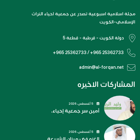
مجلة اسلامية اسبوعية تصدر عن جمعية احياء التراث
الإسلامي-الكويت
دولة الكويت - قرطبة - قطعة 5
+965 25362733 / +965 25362733
admin@al-forqan.net
المشاركات الاخيره
5 أغسطس، 2026
أمين سر جمعية إحياء.
5 أغسطس، 2026
الغزو في ميزان الشريعة