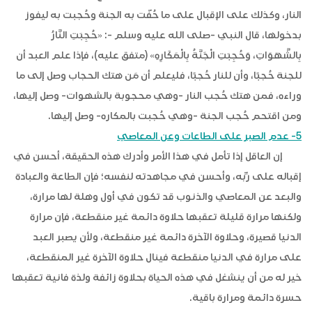
النار، وكذلك على الإقبال على ما حُفّت به الجنة وحُجبت به ليفوز
بدخولها، قال النبي -صلى الله عليه وسلم -: «حُجِبَتِ النَّارُ
بِالشَّهَوَاتِ، وَحُجِبَتِ الْجَنَّةُ بِالْمَكَارِهِ» (متفق عليه)، فإذا علم العبد أن
للجنة حُجبًا، وأن للنار حُجبًا، فليعلم أن مَن هتك الحجاب وصل إلى ما
وراءه، فمن هتك حُجب النار -وهي محجوبة بالشهوات- وصل إليها،
ومن اقتحم حُجب الجنة -وهي حُجبت بالمكاره- وصل إليها.
5- عدم الصبر على الطاعات وعن المعاصي
إن العاقل إذا تأمل في هذا الأمر وأدرك هذه الحقيقة، أحسن في
إقباله على ربِّه، وأحسن في مجاهدته لنفسه؛ فإن الطاعة والعبادة
والبعد عن المعاصي والذنوب قد تكون في أول وهلة لها مرارة،
ولكنها مرارة قليلة تعقبها حلاوة دائمة غير منقطعة، فإن مرارة
الدنيا قصيرة، وحلاوة الآخرة دائمة غير منقطعة، ولأن يصبر العبد
على مرارة في الدنيا منقطعة فينال حلاوة الآخرة غير المنقطعة،
خير له من أن ينشغل في هذه الحياة بحلاوة زائفة ولذة فانية تعقبها
حسرة دائمة ومرارة باقية.