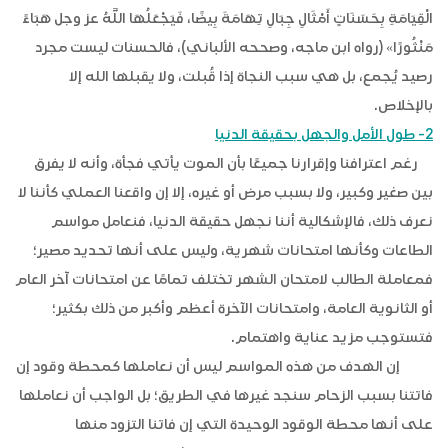
الْقِيَامَةِ بِحَسَنَاتٍ أَمْثَالِ جِبَالِ تِهَامَةَ بِيضًا، ‌فَيَجْعَلُهَا ‌اللَّهُ عز وجل ‌هَبَاءً
‌مَنْثُورًا» (رواه ابن ماجه، وصححه الألباني)، فالحسنات ليست مجرد
رصيد يُجمع، بل هي سبب النجاة إذا قُبلت، ولا يقبلها الله إلا
بالإخلاص.
2- طول الأمل والجهل بحقيقة الدنيا
رغم اعترافنا وإقرارنا جميعًا بأن الموت يأتي فجأة، وأنه لا يفرق
بين صغير وكبير، ولا بسبب مرض أو غيره، إلا إن واقعنا العملي كأننا لا
نعرف ذلك، فالإشكالية أننا نجهل حقيقة الدنيا، فنعامل مواسم
الطاعات وكأنها امتحانات شهرية، وليس على أنها تحديد مصير؛
فمعاملة الطالب لامتحان الشهر تختلف تمامًا عن امتحانات آخر العام
أو الثانوية العامة، وامتحانات الآخرة أعظم وأكبر من ذلك بكثير؛
فتستوجب مزيد عناية واهتمام.
إن الهدف من هذه المواسم ليس أن نعاملها كمحطة وقود إن
فاتتنا بسبب الزحام سنجد غيرها في الطريق؛ بل الواجب أن نعاملها
على أنها محطة الوقود الوحيدة التي إن فاتنا التزود منها