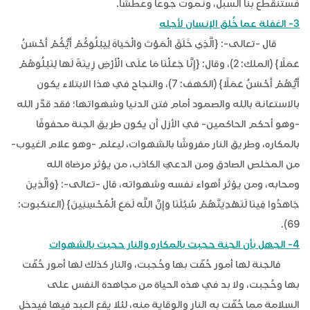
فستنقطع بنا السبل، ونموت جوعا وعطشا.
3- الغفلة عما خُلق الإنسان لأجله
قال -تعالى-: {الَّذِي خَلَقَ الْمَوْتَ وَالْحَيَاةَ لِيَبْلُوَكُمْ أَيُّكُمْ أَحْسَنُ
عَمَلًا} (الملك: 2)، وقال: {إِنَّا جَعَلْنَا مَا عَلَى الْأَرْضِ زِينَةً لَهَا لِنَبْلُوَهُمْ
أَيُّهُمْ أَحْسَنُ عَمَلًا} (الكهف: 7)، والنجاح في هذا الابتلاء يكون
بالاستعانة بالله والصمود أمام فتن الدنيا وشهواتها؛ فقد قدَّر الله
-وهو أحكم الحاكمين- في الأزل أن يكون طريق الجنة محفوفًا
بالمكاره، وطريق النار مفروشًا بالشهوات، ليعلم -وهو علام الغيوب-
من المخلص الصادق ومن الدعيّ الكاذب، من يؤثر مرضاة الله
ومحابه، ومن يؤثر أهواء نفسه وشهواته، قال -تعالى-: {وَالَّذِينَ
جَاهَدُوا فِينَا لَنَهْدِيَنَّهُمْ سُبُلَنَا وَإِنَّ اللَّهَ لَمَعَ الْمُحْسِنِينَ} (العنكبوت:
69).
4- الجهل بأن الجنة حجبت بالمكاره والنار حجبت بالشهوات
فالجنة لها أمور حُفّت بها وحُجبت، والنار كذلك لها أمور حُفّت
بها وحُجبت، ولا بد في هذه الحياة من مجاهدة النفس على
السلامة مما حُفّت به النار والوقاية منه، لئلا يقع العبد فيها فيدخل