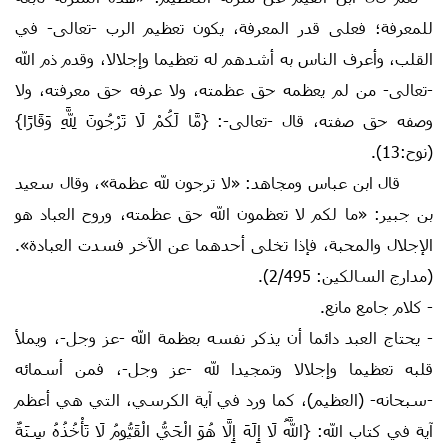
للمعرفة؛ فعلى قدر المعرفة، يكون تعظيم الرب -تعالى- في
القلب، وأعرف الناس به أشدهم له تعظيما وإجلالا، وقدم ذم الله
-تعالى- من لم يعظمه حق عظمته، ولا عرفه حق معرفته، ولا
وصفه حق صفته، قال -تعالى-: {مَّا لَكُمْ لَا تَرْجُونَ لِلَّهِ وَقَارًا}
(نوح:13).
قال ابن عباس ومجاهد: «لا ترجون لله عظمة»، وقال سعيد
بن جبير: «ما لكم لا تعظمون الله حق عظمته، وروح العباد هو
الإجلال والمحبة، فإذا تخلى أحدهما عن الآخر فسدت العبادة».
(مدارج السالكين: 2/495).
- كلام جامع مانع.
- يحتاج العبد دائما أن يذكر نفسه بعظمة الله -عز وجل-، ويملأ
قلبه تعظيما وإجلالا وتمجيدا لله -عز وجل-، فمن أسمائه
-سبحانه- (العظيم)، كما ورد في آية الكرسي، التي هي أعظم
آية في كتاب الله: {اللَّهُ لَا إِلَهَ إِلَّا هُوَ الْحَيُّ الْقَيُّومُ لَا تَأْخُذُهُ سِنَةٌ