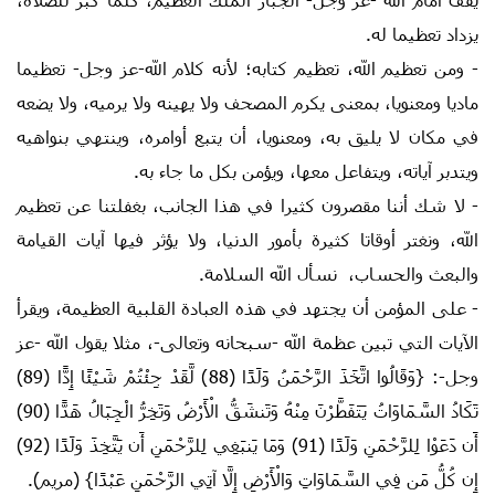
يزداد تعظيما له.
- ومن تعظيم الله، تعظيم كتابه؛ لأنه كلام الله-عز وجل- تعظيما
ماديا ومعنويا، بمعنى يكرم المصحف ولا يهينه ولا يرميه، ولا يضعه
في مكان لا يليق به، ومعنويا، أن يتبع أوامره، وينتهي بنواهيه
ويتدبر آياته، ويتفاعل معها، ويؤمن بكل ما جاء به.
- لا شك أننا مقصرون كثيرا في هذا الجانب، بغفلتنا عن تعظيم
الله، ونغتر أوقاتا كثيرة بأمور الدنيا، ولا يؤثر فيها آيات القيامة
والبعث والحساب، نسأل الله السلامة.
- على المؤمن أن يجتهد في هذه العبادة القلبية العظيمة، ويقرأ
الآيات التي تبين عظمة الله -سبحانه وتعالى-، مثلا يقول الله -عز
وجل-: {وَقَالُوا اتَّخَذَ الرَّحْمَنُ وَلَدًا (88) لَّقَدْ جِئْتُمْ شَيْئًا إِدًّا (89)
تَكَادُ السَّمَاوَاتُ يَتَفَطَّرْنَ مِنْهُ وَتَنشَقُّ الْأَرْضُ وَتَخِرُّ الْجِبَالُ هَدًّا (90)
أَن دَعَوْا لِلرَّحْمَنِ وَلَدًا (91) وَمَا يَنبَغِي لِلرَّحْمَنِ أَن يَتَّخِذَ وَلَدًا (92)
إِن كُلُّ مَن فِي السَّمَاوَاتِ وَالْأَرْضِ إِلَّا آتِي الرَّحْمَنِ عَبْدًا} (مريم).