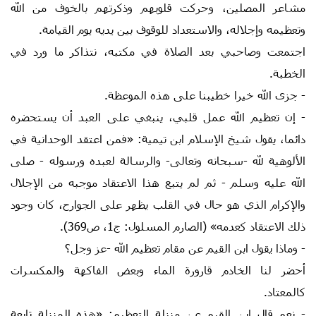
مشاعر المصلين، وحركت قلوبهم وذكرتهم بالخوف من الله
وتعظيمه وإجلاله، والاستعداد للوقوف بين يديه يوم القيامة.
اجتمعت وصاحبي بعد الصلاة في مكتبه، نتذاكر ما ورد في
الخطبة.
- جزى الله خيرا خطيبنا على هذه الموعظة.
- إن تعظيم الله عمل قلبي، ينبغي على العبد أن يستحضره
دائما، يقول شيخ الإسلام ابن تيمية: «فمن اعتقد الوحدانية في
الألوهية لله -سبحانه وتعالى- والرسالة لعبده ورسوله - صلى
الله عليه وسلم - ثم لم يتبع هذا الاعتقاد موجبه من الإجلال
والإكرام الذي هو حال في القلب يظهر على الجوارح، كان وجود
ذلك الاعتقاد كعدمه» (الصارم المسلول: ج1، ص369).
- وماذا يقول ابن القيم عن مقام تعظيم الله -عز وجل؟
أحضر لنا الخادم قارورة الماء وبعض الفاكهة والمكسرات
كالمعتاد.
- نعم قال ابن القيم عن منزلة التعظيم: «هذه المنزلة تابعة