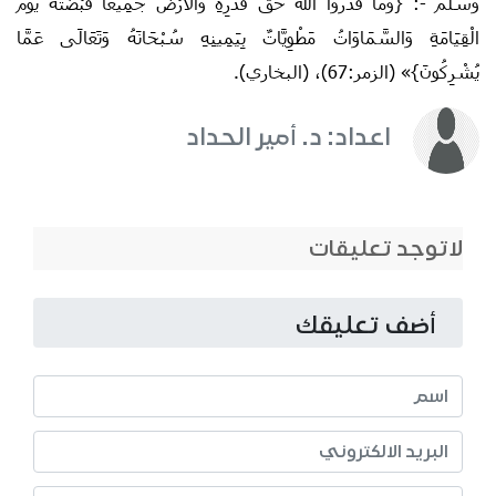
وسلم -: {وَمَا قَدَرُوا اللَّهَ حَقَّ قَدْرِهِ وَالْأَرْضُ جَمِيعًا قَبْضَتُهُ يَوْمَ
الْقِيَامَةِ وَالسَّمَاوَاتُ مَطْوِيَّاتٌ بِيَمِينِهِ سُبْحَانَهُ وَتَعَالَى عَمَّا
يُشْرِكُونَ}» (الزمر:67)، (البخاري).
اعداد: د. أمير الحداد
لاتوجد تعليقات
أضف تعليقك