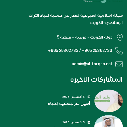
مجلة اسلامية اسبوعية تصدر عن جمعية احياء التراث
الإسلامي-الكويت
دولة الكويت - قرطبة - قطعة 5
+965 25362733 / +965 25362733
admin@al-forqan.net
المشاركات الاخيره
5 أغسطس، 2026
أمين سر جمعية إحياء.
5 أغسطس، 2026