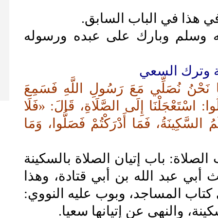
ي هذا في الباب السابق.
له وسلم وبارك على عبده ورسوله
مَا نَحْنُ نُصَلِّي مَعَ رَسُولِ اللَّهِ فَسَمِعَ
وا: اسْتَعْجَلْنَا إِلَى الصَّلَاةِ، قَالَ: «فَلَا
ْكُمُ السَّكِينَةُ، فَمَا أَدْرَكْتُمْ فَصَلُّوا، وَمَا
لصلاة: باب إتيان الصلاة بالسكينة
أبي عبد الله بن أبي قتادة، وهذا
كتاب المساجد، وبوب عليه النووي:
نة، والنهي عن إتيانها سعيا.