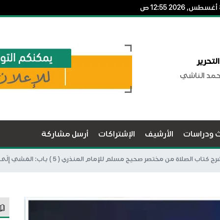
لتحرير
حمد الناشي
ث ودراسات
الأرشيف
الإشتراكات
أرسل مشاركة
 كتاب الصلاة من مختصر صحيح مسلم للإمام المنذري ( 5 ) باب: المَشي إِلَى الصلاة تمحى به الخَطايَا وتَرْفَعُ به الدَرَجَات