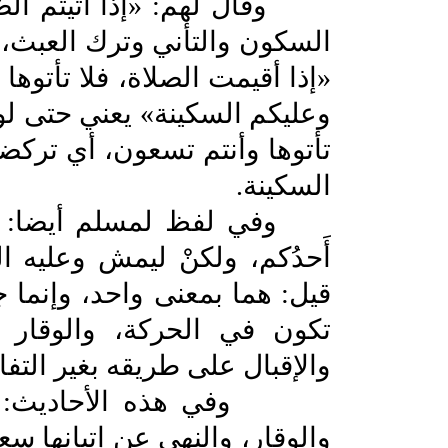
وقال لهم: «إذا أتيتم الصّل
السكون والتأني وترك العبث،
«إذا أقيمت الصلاة، فلا تأتوها 
وعليكم السكينة» يعني حتى لو 
تأتوها وأنتم تسعون، أي تركض
السكينة.
وفي لفظ لمسلم أيضا: «إذا 
أَحدُكم، ولكنْ ليمش وعليه ال
قيل: هما بمعنى واحد، وإنما جم
تكون في الحركة، والوقار
والإقبال على طريقه بغير التف
وفي هذه الأحاديث: الحث
والوقار، والنهي عن إتيانها سع