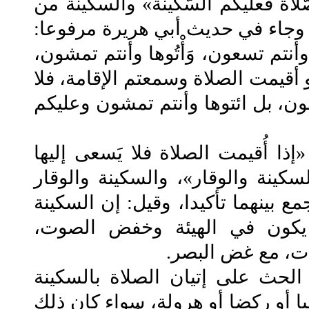
اة فعليكم السّكينة» والسكينة من
 وجاء في حديث أبي هريرة مرفوعا:
وأنتم تسعون، وَأْتُوها وأنتم تمشون،
أقيمت الصلاة وسمعتم الإقامة، فلا
ون، بل ائتوها وأنتم تمشون وعليكم
أُقيمت الصلاة فلا يَسعى إليها
سكينة والوقار»، والسكينة والوقار
ع بينهما تأكيدا، وقيل: إن السكينة
 يكون في الهيئة وخفض الصوت،
ات، مع غض البصر.
 على إتيان الصلاة بالسكينة
يا أو ركضا أو هرولة، سواء كان ذلك