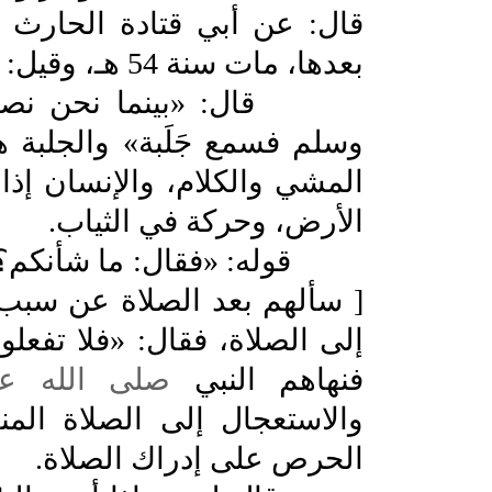
قال: عن أبي قتادة الحارث 
بعدها، مات سنة 54 هـ، وقيل: سنة 38 هـ.
قال: «بينما نحن نصلي م
وسلم فسمع جَلَبة» والجلبة
المشي والكلام، والإنسان إ
الأرض، وحركة في الثياب.
قوله: «فقال: ما شأنكم؟ قال
[ سألهم بعد الصلاة عن سبب 
إلى الصلاة، فقال: «فلا تفعلوا
فنهاهم النبي
صلى الله عل
والاستعجال إلى الصلاة الم
الحرص على إدراك الصلاة.