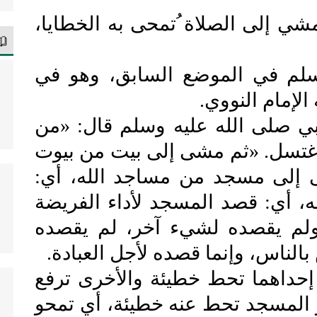
شي إلى الصلاة ُتمحى به الخطايا،
سلم في الموضع السابق، وهو في
الإمام النووي.
لى الله عليه وسلم قال: «من
 اغتسل. «ثم مشى إلى بيت من بيوت
 إلى مسجد من مساجد الله، أي:
، أي: قصد المسجد لأداء الفريضة
، ولم يقصده لشيء آخر، لم يقصده
 بالناس، وإنما قصده لأجل العبادة.
هما تحط خطيئة والأخرى ترفع
المسجد تحط عنه خطيئة، أي تمحو