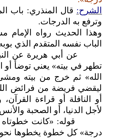
الشرح:
قال المنذري: باب الم
وترفع به الدرجات.
وهذا الحديث رواه الإمام م
الباب نفسه المتقدم الذي بوبه 
عن أبي هريرة عن النبي ص
تطهر في بيته» يعني توضأ أو
الله» ثم خرج من بيته ومشى
ليقضي فريضة من فرائض الله
أو النافلة أو قراءة القرآن
لأجل الدنيا، أو الصحبة والأنس
قوله: «كانت خطوتاه إحدا
درجة» كل خطوة يخطوها نحو 