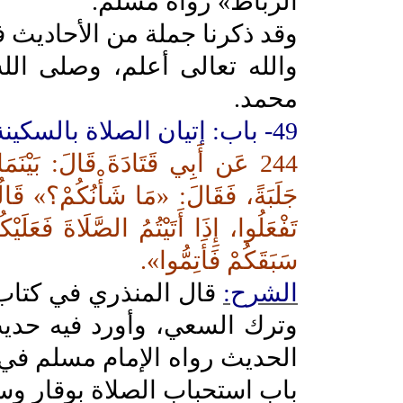
الرباط» رواه مسلم.
وقد ذكرنا جملة من الأحاديث ف
والله تعالى أعلم، وصلى ال
محمد.
49- باب: إتيان الصلاة بالسكينة وترك السعي
244 عَن أَبِي قَتَادَةَ قَالَ: بَيْنَ
جَلَبَةً، فَقَالَ: «مَا شَأْنُكُمْ؟» قَالُ
تَفْعَلُوا، إِذَا أَتَيْتُمُ الصَّلَاةَ فَعَلَي
سَبَقَكُمْ فَأَتِمُّوا».
الشرح:
قال المنذري في كتاب ا
وترك السعي، وأورد فيه حديث 
الحديث رواه الإمام مسلم في 
باب استحباب الصلاة بوقار وسكي