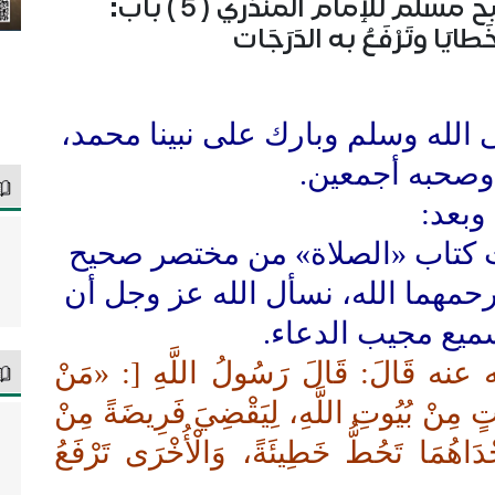
شرح كتاب الصلاة من مختصر صحيح مسلم للإمام المنذري ( 5 ) باب:
ا وتَرْفَعُ به الدَرَجَات
 الله وسلم وبارك على نبينا محمد،
وصحبه أجمعين.
وبعد:
يث كتاب «الصلاة» من مختصر صحيح
رحمهما الله، نسأل الله عز وجل أن
سميع مجيب الدعاء.
له عنه قَالَ: قَالَ رَسُولُ اللَّهِ [: «مَنْ
ْتٍ مِنْ بُيُوتِ اللَّهِ، لِيَقْضِيَ فَرِيضَةً مِنْ
دَاهُمَا تَحُطُّ خَطِيئَةً، وَالْأُخْرَى تَرْفَعُ