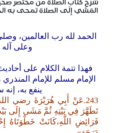
المَشي إِلَى الصلاة تمحى به الخَطايَ
الحمد لله رب العالمين، وصلى
وعلى آله 
فهذا تتمة الكلام على أحاد
الإمام مسلم للإمام المنذري 
ينفع به، إنه 
243.عَنْ أَبِي هُرَيْرَةَ رضي ال
تَطَهَّرَ فِي بَيْتِهِ ثُمَّ مَشَى إِلَى بَي
فَرَائِضِ اللَّهِ،كَانَتْ خَطْوَتَاهُ إِحْ
دَرَجَة».