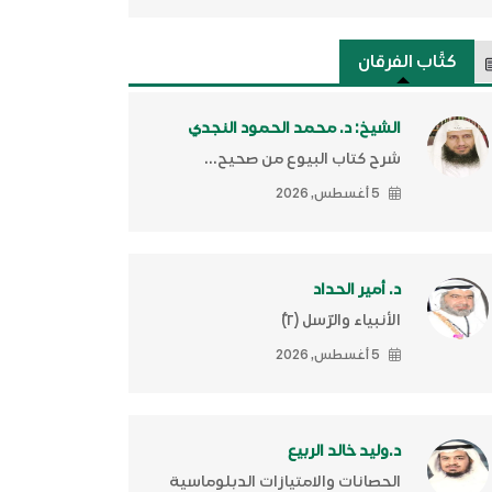
كتَّاب الفرقان
الشيخ: د. محمد الحمود النجدي
شرح كتاب البيوع من صحيح...
5 أغسطس, 2026
د. أمير الحداد
الأنبياء والرّسل (٢)ّ
5 أغسطس, 2026
د.وليد خالد الربيع
الحصانات والامتيازات الدبلوماسية