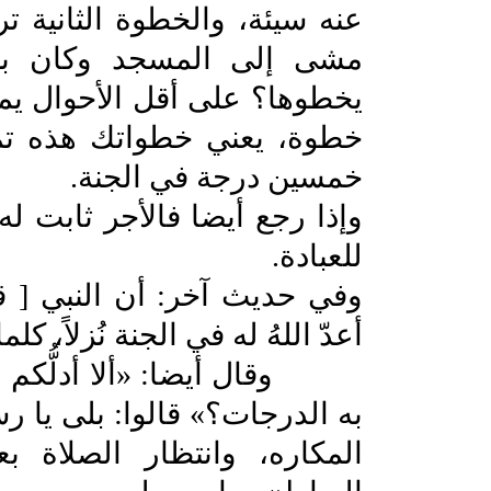
عنه سيئة، والخطوة الثانية تر
مشى إلى المسجد وكان بي
يخطوها؟ على أقل الأحوال ي
خطوة، يعني خطواتك هذه تم
خمسين درجة في الجنة.
وإذا رجع أيضا فالأجر ثابت ل
للعبادة.
وفي حديث آخر: أن النبي [ قا
أعدّ اللهُ له في الجنة نُزلاً، ك
وقال أيضا: «ألا أدلُّكم على
به الدرجات؟» قالوا: بلى يا ر
المكاره، وانتظار الصلاة ب