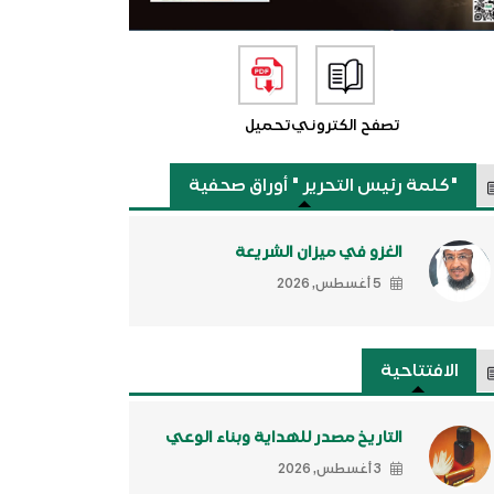
تصفح الكتروني
تحميل
"كلمة رئيس التحرير " أوراق صحفية
الغزو في ميزان الشريعة
5 أغسطس, 2026
الافتتاحية
التاريخ مصدر للهداية وبناء الوعي
3 أغسطس, 2026