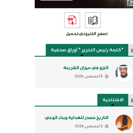
تصفح الكتروني
تحميل
"كلمة رئيس التحرير " أوراق صحفية
الغزو في ميزان الشريعة
5 أغسطس, 2026
الافتتاحية
التاريخ مصدر للهداية وبناء الوعي
3 أغسطس, 2026