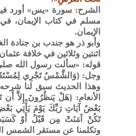
الشرح: سورة «يس» أورد فيها
مسلم في كتاب الإيمان، في ب
الإيمان.
وأبو ذر هو جندب بن جنادة ا
اثنتين وثلاثين في خلافة عثمان 
قوله: «سألت رسول الله صلى
وجل: {وَالشَّمْسُ تَجْرِي لِمُسْت
وهذا الحديث سبق لنا شرحه 
الأنعام: {هَلْ يَنظُرُونَ إِلاَّ أَن تَأْتِيه
بَعْضُ آيَاتِ رَبِّكَ يَوْمَ يَأْتِي بَعْضُ 
وتكلمنا عن مستقر الشمس الذي