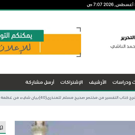
لتحرير
حمد الناشي
ث ودراسات
الأرشيف
الإشتراكات
أرسل مشاركة
ح كتاب التفسير من مختصر صحيح مسلم للمنذري(40)بيان شيء من عظمة الله عز وجل وصفاته