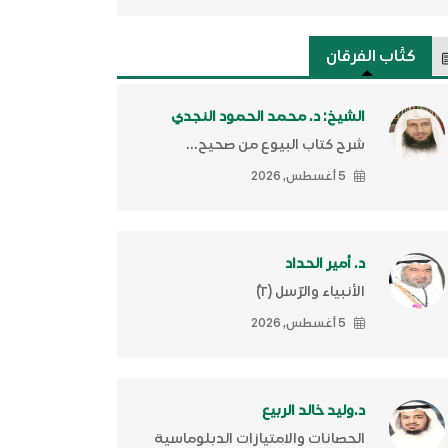
كتَّاب الفرقان
الشيخ: د. محمد الحمود النجدي
شرح كتاب البيوع من صحيح...
5 أغسطس, 2026
د. أمير الحداد
الأنبياء والرّسل (٢)ّ
5 أغسطس, 2026
د.وليد خالد الربيع
الحصانات والامتيازات الدبلوماسية