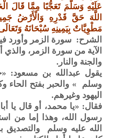
عَلَيْهِ وَسَلَّمَ تَعَجُّبًا مِمَّا قَالَ الْ
اللَّهَ حَقَّ قَدْرِهِ وَالْأَرْضُ جَمِيع
مَطْوِيَّاتٌ بِيَمِينِهِ سُبْحَانَهُ وَتَعَال
الشرح: سورة الزمر وأورد فيه
الآية من سورة الزمر، والذي 
والجنة والنار.
يقول عبدالله بن مسعود: «ج
وسلم
» والحبر بفتح الحاء و
اليهود وغيرهم.
فقال: «يا محمد، أو قال يا أبا 
رسول الله، وهذا إما من است
الله عليه وسلم
والتصديق برس