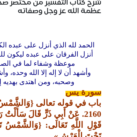
عظمة الله عز وجل وصفاته
الحمد لله الذي أنزل على عبده الك
أنزل الفرقان على عبده ليكون للعا
موعظة وشفاء لما في الصدو
وأشهد أن لا إله إلا الله وحده، 
وصحبه، ومن اهتدى بهديه إل
سورة يس
باب في قوله تعالى {وَالشَّمْسُ تَجْرِ
2160. عَنْ أَبِي ذَرٍّ قَالَ سَأَلْتُ 
قَوْلِ اللَّهِ تَعَالَى: {وَالشَّمْسُ تَج
تَحْتَ الْعَرْشِ»
.