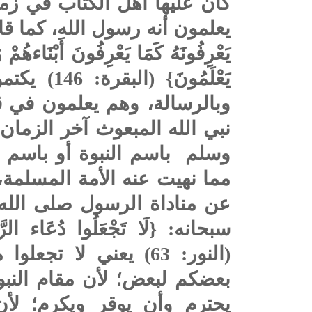
كان عليها أهل الكتاب في زم
يعلمون أنه رسول الله، كما قال الله 
يَعْرِفُونَهُ كَمَا يَعْرِفُونَ أَبْنَاءهُمْ و
يَعْلَمُون
وبالرسالة، وهم يعلمون في ق
نبي الله المبعوث آخر الزمان
وسلم
باسم النبوة أو باسم ا
مما نهيت عنه الأمة المسلمة، 
عن مناداة الرسول
صلى الله
سبحانه: {لَا تَجْعَلُوا دُعَاء الرَّس
(النور: 63) يعني لا ت
بعضكم لبعض؛ لأن مقام النب
يحترم وأن يوقر ويكرم؛ ل