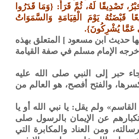
حَبْرُ، تَصْدِيقًا لَهُ، ثُمَّ قَرَأَ: {وَمَا قَدَرُوا
ًا قَبْضَتُهُ يَوْمَ الْقِيَامَةِ وَالسَّمَوَاتُ
َى عَمَّا يُشْرِكُونَ}.
ا حديث ابن مسعود ] المتعلق بهذه
أخرجه الإمام مسلم في صفة القيامة
اء حبر إلى النبي
صلى الله عليه
كسرها، والفتح أفصح، هو العالم من
القاسم» ولم يقل: يا نبي الله أو يا
كبارهم عن الإيمان بالرسول
صلى
الته، ومن العناد والمكابرة التي