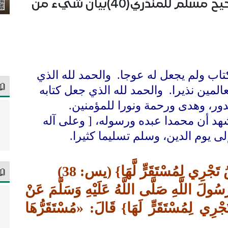
شرح كتاب التفسير من مختصر صحيح مسلم للمنذري(40)بيان شيء من
تاب ولم يجعل له عوجا. والحمد لله الذي
لمين نذيرا. والحمد لله الذي جعل كتابه
ر، وهدى ورحمة ونورا للمؤمنين.
وأشهد أن محمدا عبده ورسوله، [ وعلى آله
ى يوم الدين، وسلم تسليما كثيرا.
ي لِمُسْتَقَرٍّ لَّهَا} (يس: 38)
رَسُولَ اللَّهِ صَلَّى اللَّهُ عَلَيْهِ وَسَلَّمَ عَنْ
ْرِي لِمُسْتَقَرٍّ لَهَا} قَالَ: «مُسْتَقَرُّهَا