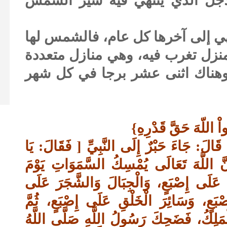
الأجل الذي ينتهي فيه سير الشمس
هي إلى آخرها كل عام، فالشمس لها
نزل تغرب فيه، وهي منازل متعددة
 وهناك اثنى عشر برجا في كل شهر
للّهَ حَقَّ قَدْرِهِ}
ٍ قَالَ: جَاءَ حَبْرٌ إِلَى النَّبِيِّ [ فَقَالَ: يَا
نَّ اللَّهَ تَعَالَى يُمْسِكُ السَّمَوَاتِ يَوْمَ
نَ عَلَى إِصْبَعٍ، وَالْجِبَالَ وَالشَّجَرَ عَلَى
ْبَعٍ، وَسَائِرَ الْخَلْقِ عَلَى إِصْبَعٍ، ثُمَّ
ا الْمَلِكُ، فَضَحِكَ رَسُولُ اللَّهِ صَلَّى اللَّهُ