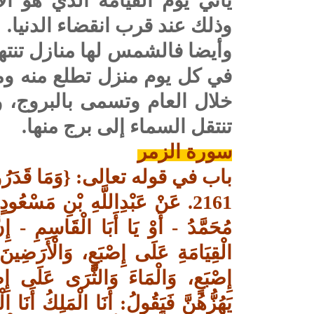
يأتي يوم القيامة الذي هو 
وذلك عند قرب انقضاء الدنيا.
وأيضا فالشمس لها منازل تنت
في كل يوم منزل تطلع منه وم
خلال العام وتسمى بالبروج،
تنتقل السماء إلى برج منها.
سورة الزمر
باب في قوله تعالى: {وَمَا قَدَرُواْ ا
2161. عَنْ عَبْدِاللَّهِ بْنِ مَسْعُود
مُحَمَّدُ - أَوْ يَا أَبَا الْقَاسِمِ - إِ
الْقِيَامَةِ عَلَى إِصْبَعٍ، وَالْأَرَضِي
إِصْبَعٍ، وَالْمَاءَ وَالثَّرَى عَلَى إِص
يَهُزُّهُنَّ فَيَقُولُ: أَنَا الْمَلِكُ أَنَ