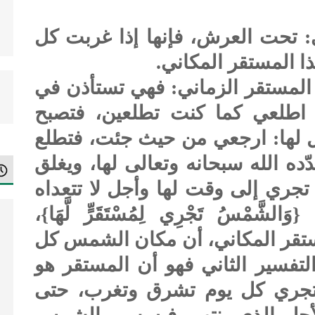
: تحت العرش، فإنها إذا غربت كل
 المستقر المكاني.
 المستقر الزماني: فهي تستأذن في
 اطلعي كما كنت تطلعين، فتصبح
 لها: ارجعي من حيث جئت، فتطلع
ده الله سبحانه وتعالى لها، ويغلق
ا تجري إلى وقت لها وأجل لا تتعداه
شَّمْسُ تَجْرِي لِمُسْتَقَرٍّ لَّهَا}،
مستقر المكاني، أن مكان الشمس كل
لتفسير الثاني فهو أن المستقر هو
تجري كل يوم تشرق وتغرب، حتى