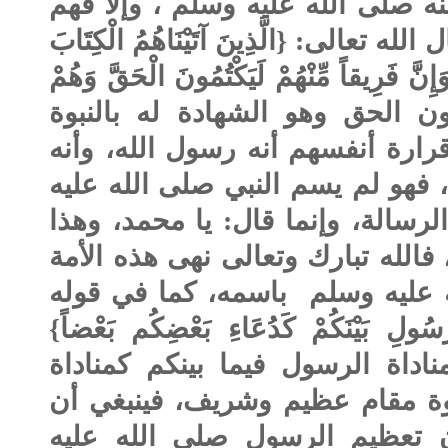
نه
صلى الله عليه وسلم
، وإلا فهم
تعالى: {الَّذِينَ آتَيْنَاهُمُ الْكِتَابَ
َإِنَّ فَرِيقاً مِّنْهُمْ لَيَكْتُمُونَ الْحَقَّ وَهُمْ
َ} (البقرة: 146) يكتمون الحق وهو الشهادة له بالنبوة
رارة أنفسهم أنه رسول الله، وأنه
، فهو لم يسم النبي
صلى الله عليه
لرسالة، وإنما قال: يا محمد، وهذا
فالله تبارك وتعالى نهى هذه الأمة
 عليه وسلم
باسمه، كما في قوله
ُولِ بَيْنَكُمْ كَدُعَاءِ بَعْضِكُم بَعْضاً}
جعلوا مناداة الرسول فيما بينكم كمناداة
وة مقام عظيم وشريف، فينبغي أن
أن تعظيم الرسول
صلى الله عليه