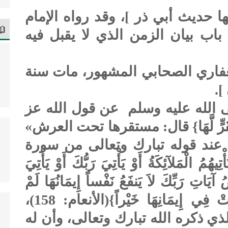
 حديث أبي ذر ]، وقد رواه الإمام
اب بيان الزمن الذي لا يقبل فيه
لغفاري الصحابي المشهور، مات سنة
].
 الله عليه وسلم عن قول الله عز
َقَرٍّ لَّهَا} قال: مستقرها تحت العرش»
عند قوله تبارك وتعالى من سورة
ُمُ الْمَلآئِكَةُ أَوْ يَأْتِيَ رَبُّكَ أَوْ يَأْتِيَ
آيَاتِ رَبِّكَ لاَ يَنفَعُ نَفْساً إِيمَانُهَا لَمْ
تَكُنْ آمَنَتْ مِن قَبْلُ أَوْ كَسَبَتْ فِي إِيمَانِهَا خَيْراً}(الأنعام: 158)،
 ذكره الله تبارك وتعالى، وأن له