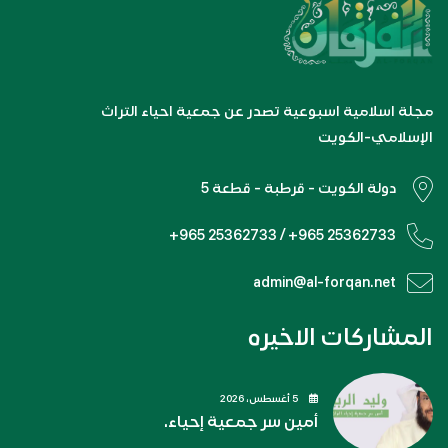
مجلة اسلامية اسبوعية تصدر عن جمعية احياء التراث
الإسلامي-الكويت
دولة الكويت - قرطبة - قطعة 5
+965 25362733 / +965 25362733
admin@al-forqan.net
المشاركات الاخيره
5 أغسطس، 2026
أمين سر جمعية إحياء.