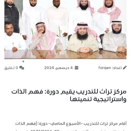
اعداد: forqan
4 ديسمبر، 2024
0 تعليق
مركز تراث للتدريب يقيم دورة: فهم الذات
واستراتيجية تنميتها
أقام مركز تراث للتدريب -الأسبوع الماضي- دورة: (فهم الذات