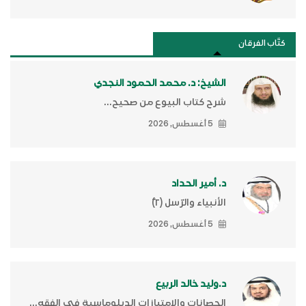
كتَّاب الفرقان
الشيخ: د. محمد الحمود النجدي
شرح كتاب البيوع من صحيح...
5 أغسطس, 2026
د. أمير الحداد
الأنبياء والرّسل (٢)ّ
5 أغسطس, 2026
د.وليد خالد الربيع
الحصانات والامتيازات الدبلوماسية في الفقه...