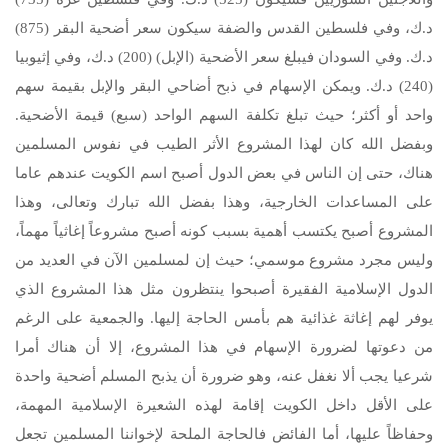
د.ك، وفي فلسطين القدس والضفة سيكون سعر أضحية البقر (875)
د.ك. وفي السودان فيبلغ سعر الأضحية (الإبل) (200) د.ك، وفي إثيوبيا
(240) د.ك. ويمكن الإسهام في ذبح أضاحي البقر والإبل بقيمة سهم
واحد أو أكثر؛ حيث تبلغ تكلفة السهم الواحد (سبع) قيمة الأضحية.
وبفضل الله كان لهذا المشروع الأثر الطيب في نفوس المسلمين
هناك، حتى إن الناس في بعض الدول أصبح اسم الكويت عندهم عاما
على المساعدات الخارجية، وهذا بفضل الله تبارك وتعالى، وهذا
المشروع أصبح يكتسب أهمية بسبب كونه أصبح مشروعاً إغاثياً مهماً،
وليس مجرد مشروع موسمي؛ حيث إن لمسلمين الآن في العديد من
الدول الإسلامية الفقيرة أصبحوا ينتظرون مثل هذا المشروع الذي
يوفر لهم إغاثة غذائية هم بأمس الحاجة إليها. والجمعية على الرغم
من دعوتها لضرورة الإسهام في هذا المشروع، إلا أن هناك أمرا
شرعيا يجب ألا نغفل عنه، وهو ضرورة أن يذبح المسلم أضحية واحدة
على الأقل داخل الكويت إقامة لهذه الشعيرة الإسلامية المهمة،
وحفاظاً عليها، أما الفائض فالحاجة الملحة لإخواننا المسلمين تجعل