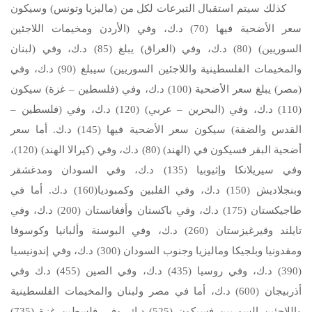
كذلك سيتم استقبال التبرعات لكل من (ماليزيا وتونس) وسيكون
سعر الأضحية فيها (70) د.ك، وفي (الأردن ومخيمات اللاجئين
السوريين) (80) د.ك، وفي (العراق) يبلغ (85) د.ك، وفي (لبنان
والمخيمات الفلسطينية واللاجئين السوريين) سيبلغ (90) د.ك، وفي
(مصر) يبلغ سعر الأضحية (100) د.ك، وفي (فلسطين – غزة) سيكون
(110) د.ك، وفي (البحرين – عربي) (120) د.ك، وفي (فلسطين –
القدس والضفة) سيكون سعر الأضحية فيها (145) د.ك. أما سعر
أضحية البقر فسيكون في (الهند) (80) د.ك، وفي (كيرالا الهند) (120)،
وفي سيريلانكا وإثيوبيا (135) د.ك، وفي السودان ومدغشقر
وبنجلاديش (150) د.ك، وفي الفلبين وكمبوديا(160) د.ك. أما في
طاجيكستان (175) د.ك، وفي باكستان وأفغانستان (200) د.ك، وفي
تايلند وقيرغيزستان (260) د.ك، وفي البوسنة وألبانيا وكوسوفا
ومقدونيا وبلجيكا وماليزيا وجنوب السودان (300) د.ك، وفي إندونيسيا
(390) د.ك، وفي روسيا (435) د.ك، وفي الصين (455) د.ك وفي
أذربيجان (600) د.ك، أما في مصر ولبنان والمخيمات الفلسطينية
واللاجئين السوريين فسيكون (525) د.ك. وفي فلسطين غزة (735)