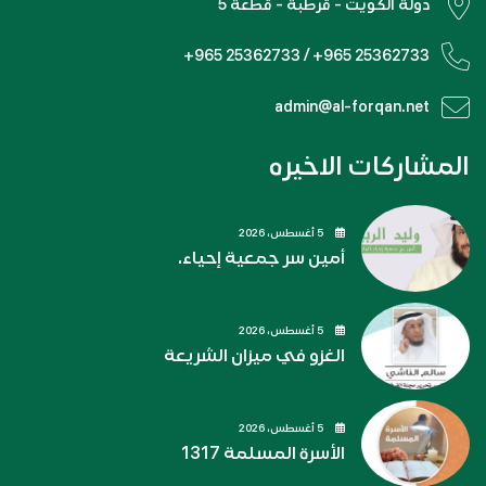
دولة الكويت - قرطبة - قطعة 5
+965 25362733 / +965 25362733
admin@al-forqan.net
المشاركات الاخيره
5 أغسطس، 2026
أمين سر جمعية إحياء.
5 أغسطس، 2026
الغزو في ميزان الشريعة
5 أغسطس، 2026
الأسرة المسلمة 1317