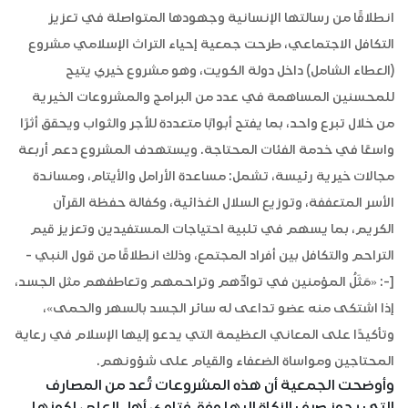
انطلاقًا من رسالتها الإنسانية وجهودها المتواصلة في تعزيز
التكافل الاجتماعي، طرحت جمعية إحياء التراث الإسلامي مشروع
(العطاء الشامل) داخل دولة الكويت، وهو مشروع خيري يتيح
للمحسنين المساهمة في عدد من البرامج والمشروعات الخيرية
من خلال تبرع واحد، بما يفتح أبوابًا متعددة للأجر والثواب ويحقق أثرًا
واسعًا في خدمة الفئات المحتاجة. ويستهدف المشروع دعم أربعة
مجالات خيرية رئيسة، تشمل: مساعدة الأرامل والأيتام، ومساندة
الأسر المتعففة، وتوزيع السلال الغذائية، وكفالة حفظة القرآن
الكريم، بما يسهم في تلبية احتياجات المستفيدين وتعزيز قيم
التراحم والتكافل بين أفراد المجتمع، وذلك انطلاقًا من قول النبي -
[-: «مَثَلُ المؤمنين في توادِّهم وتراحمهم وتعاطفهم مثل الجسد،
إذا اشتكى منه عضو تداعى له سائر الجسد بالسهر والحمى»،
وتأكيدًا على المعاني العظيمة التي يدعو إليها الإسلام في رعاية
المحتاجين ومواساة الضعفاء والقيام على شؤونهم.
وأوضحت الجمعية أن هذه المشروعات تُعد من المصارف
التي يجوز صرف الزكاة إليها وفق فتاوى أهل العلم، لكونها