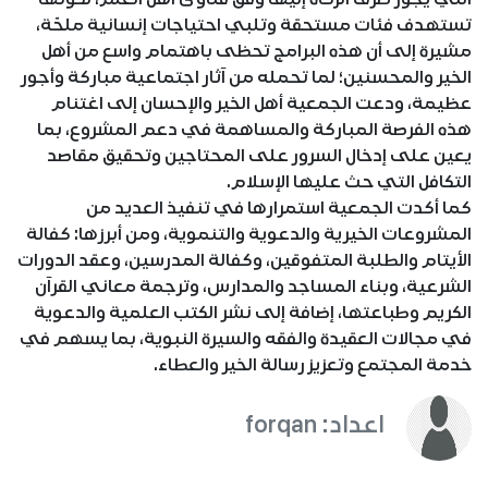
تستهدف فئات مستحقة وتلبي احتياجات إنسانية ملحّة،
مشيرة إلى أن هذه البرامج تحظى باهتمام واسع من أهل
الخير والمحسنين؛ لما تحمله من آثار اجتماعية مباركة وأجور
عظيمة، ودعت الجمعية أهل الخير والإحسان إلى اغتنام
هذه الفرصة المباركة والمساهمة في دعم المشروع، بما
يعين على إدخال السرور على المحتاجين وتحقيق مقاصد
التكافل التي حث عليها الإسلام.
كما أكدت الجمعية استمرارها في تنفيذ العديد من
المشروعات الخيرية والدعوية والتنموية، ومن أبرزها: كفالة
الأيتام والطلبة المتفوقين، وكفالة المدرسين، وعقد الدورات
الشرعية، وبناء المساجد والمدارس، وترجمة معاني القرآن
الكريم وطباعتها، إضافة إلى نشر الكتب العلمية والدعوية
في مجالات العقيدة والفقه والسيرة النبوية، بما يسهم في
خدمة المجتمع وتعزيز رسالة الخير والعطاء.
اعداد: forqan