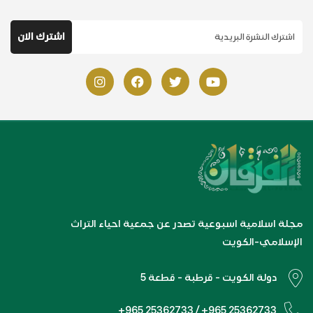
مجلة اسلامية اسبوعية تصدر عن جمعية احياء التراث
الإسلامي-الكويت
دولة الكويت - قرطبة - قطعة 5
+965 25362733 / +965 25362733