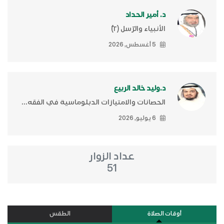
د. أمير الحداد
الأنبياء والرّسل (٢)ّ
5 أغسطس, 2026
د.وليد خالد الربيع
الحصانات والامتيازات الدبلوماسية في الفقه...
6 يوليو, 2026
عداد الزوار
51
أوقات الصلاة
الطقس