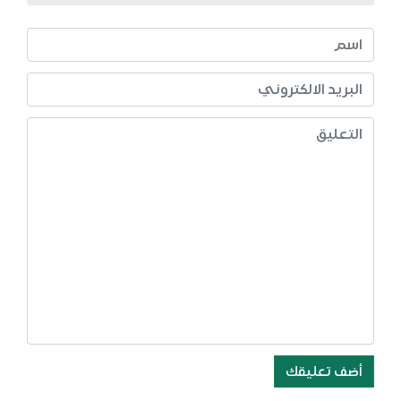
أضف تعليقك