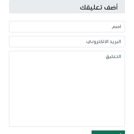
أضف تعليقك