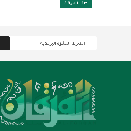
أضف تعليقك