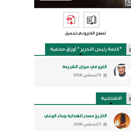
تصفح الكتروني
تحميل
"كلمة رئيس التحرير " أوراق صحفية
الغزو في ميزان الشريعة
5 أغسطس, 2026
الافتتاحية
التاريخ مصدر للهداية وبناء الوعي
3 أغسطس, 2026