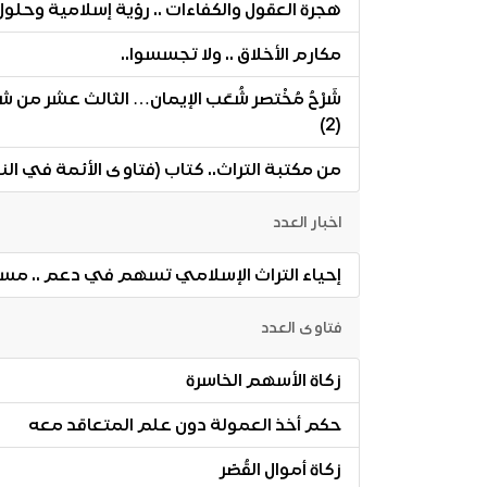
هجرة العقول والكفاءات .. رؤية إسلامية وحلو
مكارم الأخلاق .. ولا تجسسوا..
شَرْحُ مُخْتصر شُعَب الإيمان… الثالث عشر من
(2)
من مكتبة التراث.. كتاب (فتاوى الأئمة في الن
اخبار العدد
إحياء التراث الإسلامي تسهم في دعم .. مسابقة
فتاوى العدد
زكاة الأسهم الخاسرة
حكم أخذ العمولة دون علم المتعاقد معه
زكاة أموال القُصّر