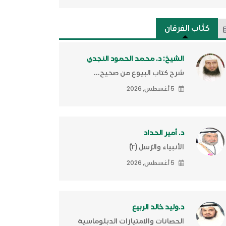
كتَّاب الفرقان
الشيخ: د. محمد الحمود النجدي
شرح كتاب البيوع من صحيح...
5 أغسطس, 2026
د. أمير الحداد
الأنبياء والرّسل (٢)ّ
5 أغسطس, 2026
د.وليد خالد الربيع
الحصانات والامتيازات الدبلوماسية