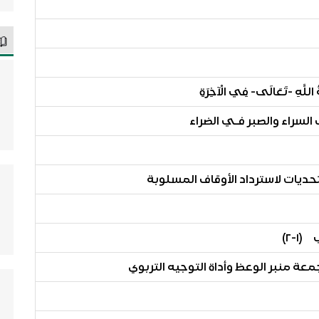
هِ -تَعَالَى- فِي الْآخِرَةِ
لسراء والصبر فـي الضراء
تحديات لاسترداد الأوقاف المسلوبة
-٢)
ة منبر الوعظ وأداة التوجيه التربوي