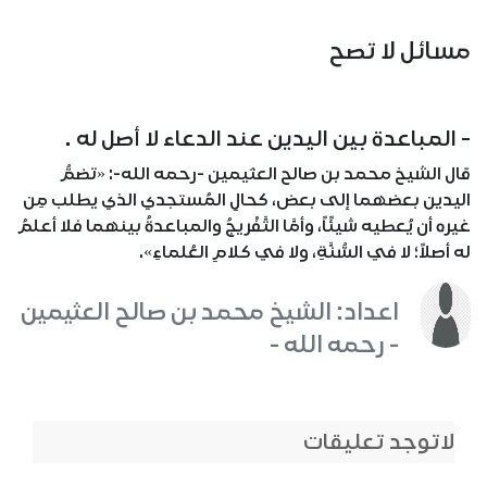
مسائل لا تصح
- المباعدة بين اليدين عند الدعاء لا أصل له .
قال الشيخ محمد بن صالح العثيمين -رحمه الله-: «تضمُّ
اليدين بعضهما إلى بعض، كحالِ المُستجدي الذي يطلب مِن
غيره أن يُعطيه شيئًاً، وأمَّا التَّفْريجُ والمباعدةُ بينهما فلا أعلمُ
له أصلاً؛ لا في السُّنَّةِ، ولا في كلامِ العُلماءِ».
اعداد: الشيخ محمد بن صالح العثيمين
- رحمه الله -
لاتوجد تعليقات