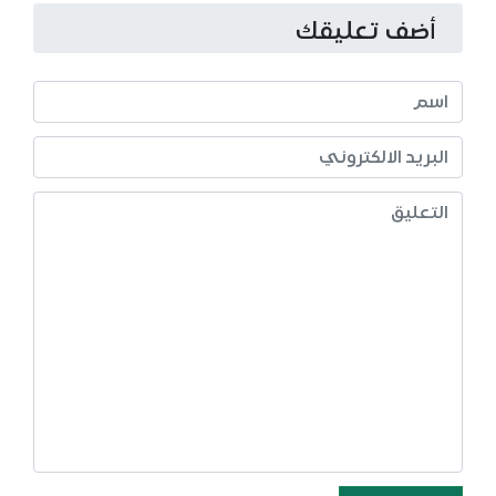
أضف تعليقك