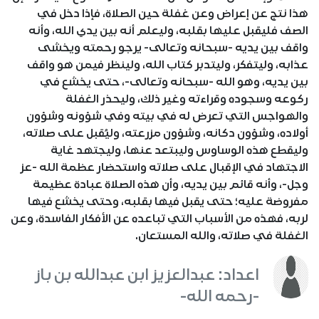
هذا نتج عن إعراض وعن غفلة حين الصلاة، فإذا دخل في
الصف فليقبل عليها بقلبه، وليعلم أنه بين يدي الله، وأنه
واقف بين يديه -سبحانه وتعالى- يرجو رحمته ويخشى
عذابه، وليتفكر، وليتدبر كتاب الله، ولينظر فيمن هو واقف
بين يديه، وهو الله -سبحانه وتعالى-، حتى يخشع في
ركوعه وسجوده وقراءته وغير ذلك، وليحذر الغفلة
والهواجس التي تعرض له في بيته وفي شؤونه وشؤون
أولاده، وشؤون دكانه، وشؤون مزرعته، وليُقبل على صلاته،
وليقطع هذه الوساوس وليبتعد عنها، وليجتهد غاية
الاجتهاد في الإقبال على صلاته واستحضار عظمة الله -عز
وجل-، وأنه قائم بين يديه، وأن هذه الصلاة عبادة عظيمة
مفروضة عليه؛ حتى يقبل فيها بقلبه، وحتى يخشع فيها
لربه، فهذه من الأسباب التي تباعده عن الأفكار الفاسدة، وعن
الغفلة في صلاته، والله المستعان.
اعداد: عبدالعزيز ابن عبدالله بن باز
-رحمه الله-