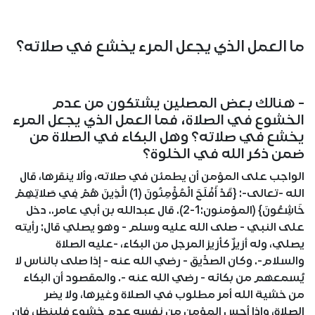
ما العمل الذي يجعل المرء يخشع في صلاته؟
- هنالك بعض المصلين يشتكون من عدم
الخشوع في الصلاة، فما العمل الذي يجعل المرء
يخشع في صلاته؟ وهل البكاء في الصلاة من
ضمن ذكر الله في الخلوة؟
الواجب على المؤمن أن يطمئن في صلاته، وألا ينقرها، قال
الله -تعالى-: {قَدْ أَفْلَحَ الْمُؤْمِنُونَ (1) الَّذِينَ هُمْ فِي صَلاتِهِمْ
خَاشِعُونَ} (المؤمنون:1-2). قال عبدالله بن أبي عامر.. دخل
على النبي - صلى الله عليه وسلم - وهو يصلي قال: رأيته
يصلي، وله أزيزٌ كأزيز المرجل من البكاء، -عليه الصلاة
والسلام-. وكان الصدِّيق - رضي الله عنه - إذا صلى بالناس لا
يُسمعهم من بكائه - رضي الله عنه -. والمقصود أن البكاء
من خشية الله أمر مطلوب في الصلاة وغيرها، ولا يضر
الصلاة، وإذا أحس المؤمن من نفسه عدم خشوع فلينظر، فإن