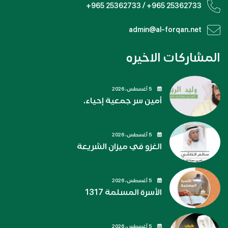
+965 25362733 / +965 25362733
admin@al-forqan.net
المشاركات الاخيره
5 أغسطس، 2026
أمين سر جمعية إحياء.
5 أغسطس، 2026
الغزو في ميزان الشريعة
5 أغسطس، 2026
الأسرة المسلمة 1317
5 أغسطس، 2026