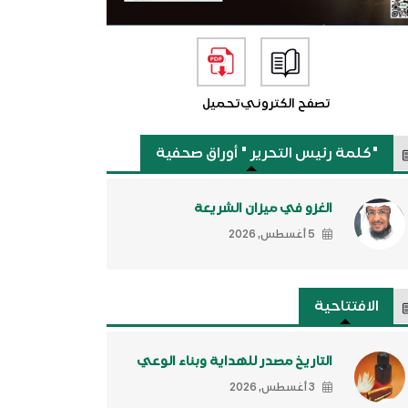
تصفح الكتروني
تحميل
"كلمة رئيس التحرير " أوراق صحفية
الغزو في ميزان الشريعة
5 أغسطس, 2026
الافتتاحية
التاريخ مصدر للهداية وبناء الوعي
3 أغسطس, 2026