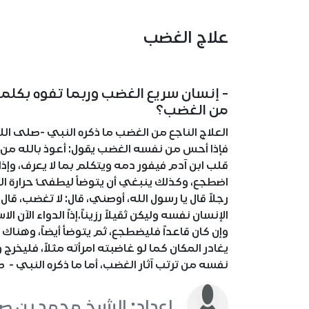
علاج الغضب
- إنسان سريع الغضب وربما تفوه بكلمات
من الغضب؟
العلاج الناجع من الغضب ما ذكره النبي -صلى الل
فإذا أحس من نفسه الغضب يقول: أعوذ بالله من 
قلب ابن آدم فيفور دمه ويتكلم بما لا يعرف، وإ
اضطجع، وكذلك ينبغي أن يتوضأ ليطفئ حرارة ا
رجلاً قال يا رسول الله، أوصني، قال: لا تغضب، قال
الإنسان نفسه وليكن ثقيلاً رزيناً.إذاً الدواء الآن 
وإن كان قاعداً فليضطجع، ثم يتوضأ أيضاً، وهناك 
يغادر المكان كما لو غاضبته امرأته مثلاً، فلي
نفسه من ترتب آثار الغضب، أما ما ذكره النبي - 
اعداد: الشيخ محمد بن صال