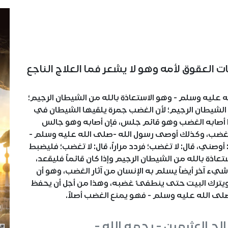
 العقوق لأمه وهو لا يشعر فما العلاج الناجع
ه عليه وسلم - وهو الاستعاذة بالله من الشيطان الرجيم؛
الشيطان الرجيم؛ لأن الغضب جمرة يلقيها الشيطان في
ذا أصابه الغضب وهو قائم جلس، فإن أصابه وهو جالس
لغضب، وكذلك أوصى رسول الله -صلى الله عليه وسلم -
: أوصني، قال: لا تغضب؛ فردد مراراً، قال: لا تغضب؛ فليضبط
الاستعاذة بالله من الشيطان الرجيم وإذا كان قائماً فليقعد،
شيء آخر أيضاً يسلم به الإنسان من آثار الغضب، وهو أن
خرج ويترك البيت حتى ينطفئ غضبه، وهذا من أجل أن يحفظ
صلى الله عليه وسلم - فهو يمنع الغضب أصلاً.
ح العثيمين - رحمه الله -