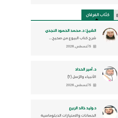
كتَّاب الفرقان
الشيخ: د. محمد الحمود النجدي
شرح كتاب البيوع من صحيح...
5 أغسطس, 2026
د. أمير الحداد
الأنبياء والرّسل (٢)ّ
5 أغسطس, 2026
د.وليد خالد الربيع
الحصانات والامتيازات الدبلوماسية