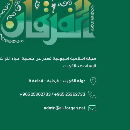
مجلة اسلامية اسبوعية تصدر عن جمعية احياء التراث
الإسلامي-الكويت
دولة الكويت - قرطبة - قطعة 5
+965 25362733 / +965 25362733
admin@al-forqan.net