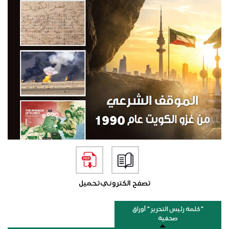
تصفح الكتروني
تحميل
"كلمة رئيس التحرير " أوراق
صحفية