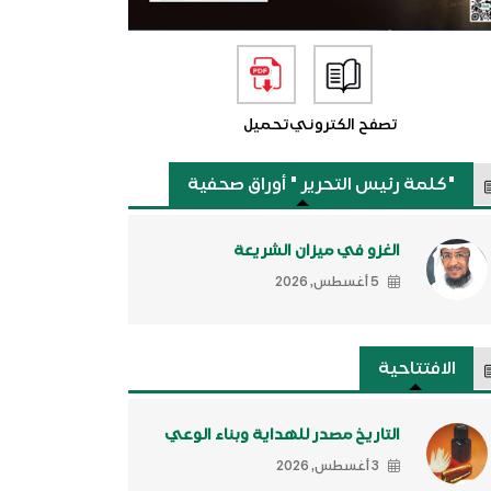
تصفح الكتروني
تحميل
"كلمة رئيس التحرير " أوراق صحفية
الغزو في ميزان الشريعة
5 أغسطس, 2026
الافتتاحية
التاريخ مصدر للهداية وبناء الوعي
3 أغسطس, 2026