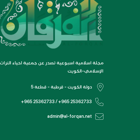
مجلة اسلامية اسبوعية تصدر عن جمعية احياء التراث
الإسلامي-الكويت
دولة الكويت - قرطبة - قطعة 5
+965 25362733 / +965 25362733
admin@al-forqan.net