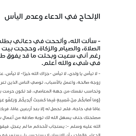
الإلحاح في الدعاء وعدم اليأس
- سألت الله، وألححت في دعائي بطلب
الصلاة، والصيام والزكاة، وحججت بيت 
رغم أني سعيت وبحثت ما قد يفوق طا
في شيء والله أعلم.
- لا تيأس يا ولدي، لا تيأس -جزاك الله خيرًا- لا تيأس
زوجة صالحة، واعمل بالأسباب، توصي الناس الذين تعر
وتحاسب نفسك من جهة المعاصي، قد تكون حرمت بسب
عامًا في حاجة، فلم تحصل له إلا بعد أربعين عامًا، ف
مصلحتك حتى يسهل الله لك توبة صادقة من أعمال سيئ
الله عليه وسلم -: يستجاب لأحدكم ما لم يعجل، في
الدعاء. فالواجب أن الإنسان لا يستحسر، بل يستمر في ا