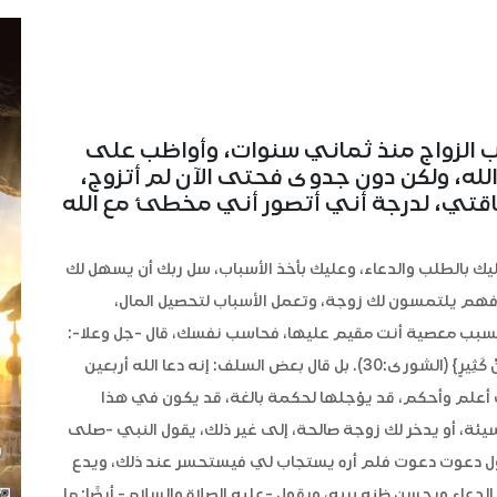
 الزواج منذ ثماني سنوات، وأواظب على
الله، ولكن دون جدوى فحتى الآن لم أتزوج،
قتي، لدرجة أني أتصور أني مخطئ مع الله
، عليك بالطلب والدعاء، وعليك بأخذ الأسباب، سل ربك أن يسهل لك
فهم يلتمسون لك زوجة، وتعمل الأسباب لتحصيل المال،
ب معصية أنت مقيم عليها، فحاسب نفسك، قال -جل وعلا-:
{وَمَا أَصَابَكُمْ مِنْ مُصِيبَةٍ فَبِمَا كَسَبَتْ أَيْدِيكُمْ وَيَعْفُو عَنْ كَثِيرٍ} (الشورى:30). بل قال بعض السلف: إنه دعا الله أربعين
ربك أعلم وأحكم، قد يؤجلها لحكمة بالغة، قد يكون في هذا
ة، أو يدخر لك زوجة صالحة، إلى غير ذلك، يقول النبي -صلى
قول دعوت دعوت فلم أره يستجاب لي فيستحسر عند ذلك، ويدع
لدعاء ويحسن ظنه بربه، ويقول -عليه الصلاة والسلام- أيضًا: ما