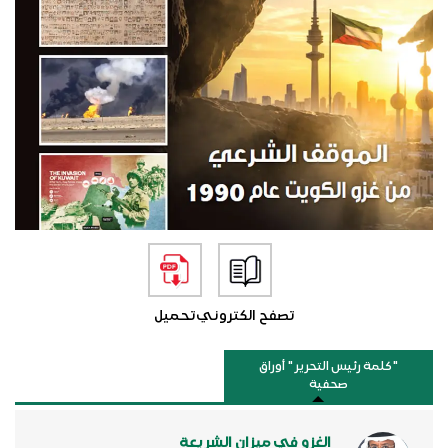
تصفح الكتروني
تحميل
"كلمة رئيس التحرير " أوراق
صحفية
الغزو في ميزان الشريعة