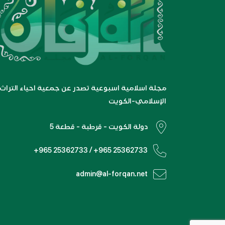
مجلة اسلامية اسبوعية تصدر عن جمعية احياء التراث
الإسلامي-الكويت
دولة الكويت - قرطبة - قطعة 5
+965 25362733 / +965 25362733
admin@al-forqan.net