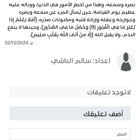
بصره وسمعه، وهذا من أخطر الأمور في الدنيا، ووباله عليه
عظيم يوم القيامة، حين يُسأل المرء عن سمعه وبصره
وجوارحه وعقله وإرادة قلبه ومكنونات صدره، {أَفَلَا يَعْلَمُ إِذَا
بُعْثِرَ مَا فِي الْقُبُورِ (9) وَحُصِّلَ مَا فِي الصُّدُورِ}. وحينها لا ينفع
الندم، ولا يقبل الله {إِلَّا مَنْ أَتَى اللَّهَ بِقَلْبٍ سَلِيمٍ}.
02/12/2024 م
اعداد: سالم الناشي
لاتوجد تعليقات
أضف تعليقك