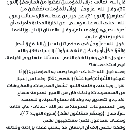
قال الله -تعالى-: {قُلْ لِلْمُؤْمِنِينَ يَغُضُّوا مِنْ أَبْصَارِهِمْ} (النور:
30)، وقال الله -عزَّ وجلَّ-: {وَقُلْ لِلْمُؤْمِنَاتِ يَغْضُضْنَ مِنْ
أَبْصَارِهِنَّ} (النور: 31). عن جرير بن عبدالله قال: «سألت رسول
الله - صلى الله عليه وسلم - عن نظرة الفجاءة فأمرني أن
أصرف بصري» (رواه مسلم). وقال: «العينان تزنيان، وزناهما
النظر» (متفق عليه).
يقول الله -عزَّ وجلَّ في محكم تنزيله-: {إِنَّ السَّمْعَ وَالْبَصَرَ
وَالْفُؤَادَ كُلُّ أُولئِكَ كَانَ عَنْهُ مَسْؤُولاً} (الإسراء: 36). والله
-عزوجل- الذي وهبنا هذه النعم، سيسألنا عنها يوم القيامة،
فيم استخدمناها؟
ومنه قول الله -تعالى- فيما يصف به المؤمنين: {وَإِذَا
سَمِعُوا اللَّغْوَ أَعْرَضُوا عَنْهُ} (القصص: 55). وهذا من إعجاز
القرآن وبلاغته، وكلمة اللغو، تشمل المحرمات، والمكروهات
من المسموعات؛ ولذلك كان من الأمور المحرمة سماع
الكذب، والتصديق به، وكذلك سماع الغيبة، والنميمة.
ومن المسموعات المحرمة: ما ذم الله -تعالى- في كتابه
نفراً، فقال: {وَفِيكُمْ سَمَّاعُونَ لَهُمْ} (سورة التوبة: 47)،
ومعنى سمّاعون لهم: مستجيبون لهم.
وهكذا نخلص إلى أن الإنسان قد يسلب عقله بإرادته وكذلك