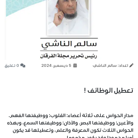
اعداد: سالم الناشي
5 ديسمبر، 2024
0 تعليق
تعطيل الوظائف !
مدار الحواس على ثلاثة أعضاء: القلوب: ووظيفتها الفهم.
والأعين: ووظيفتها البصر. والآذان: ووظيفتها السمع، وبهذه
الحواس الثلاث تكون المعرفة والعلم، وتعطيلها قد يكون
أمرا محمودا وقد يكون مذموما.