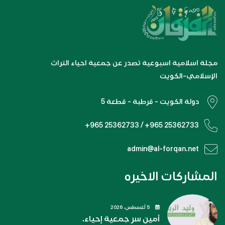
مجلة اسلامية اسبوعية تصدر عن جمعية احياء التراث
الإسلامي-الكويت
دولة الكويت - قرطبة - قطعة 5
+965 25362733 / +965 25362733
admin@al-forqan.net
المشاركات الاخيره
5 أغسطس، 2026
أمين سر جمعية إحياء.