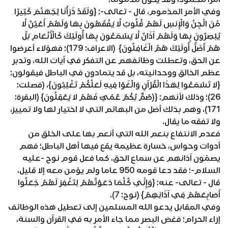
وفي الأمر المذموم، قال - تعالى-: {وَلَقَدْ ذَرَأْنَا لِجَهَنَّمَ كَثِيرًا
مِّنَ الْجِنِّ وَالْإِنسِ لَهُمْ قُلُوبٌ لَّا يَفْقَهُونَ بِهَا وَلَهُمْ أَعْيُنٌ لَّا
يُبْصِرُونَ بِهَا وَلَهُمْ آذَانٌ لَّا يَسْمَعُونَ بِهَا أُولَئِكَ كَالْأَنْعَامِ بَلْ
هُمْ أَضَلُّ أُولَئِكَ هُمُ الْغَافِلُونَ} (الاعراف: 179)؛ فهؤلاء أعرضوا
عن الحق، وتعطلت وظائفهم عن التفكر في آيات الله، وتدبر
عظم الخالق ووحدانيته، بل قد يتمادون في الباطل فيقولون:
{لا تَسْمَعُوا لِهَذَا الْقُرْآنِ وَالْغَوْا فِيهِ لَعَلَّكُمْ تَغْلِبُونَ}، (فصلت:
26)؛ وذلك لأنهم: {(صُمٌّ بُكْمٌ عُمْيٌ فَهُمْ لا يَعْقِلُونَ} (البقرة:
171)، وهم بذلك أضل من البهائم التي لا اختيار لها ولا تمييز،
ولا تفقه ما يقال.
فعدم الانتفاع بنعم الله التي أنعم بها على الخلق من
أدوات وحواس، خسارة عظيمة يقع فيها أهل الباطل؛ فهم
يصمّون آذانهم عن سماع الحق، كما فعل قوم نوح -عليه
السلام-؛ فقد دعا قومه 950 عاما ولم يؤمن معه إلا قليل،
قال - تعالى- عنه: {وَإِنِّي كُلَّمَا دَعَوْتُهُمْ لِتَغْفِرَ لَهُمْ جَعَلُوا
أَصَابِعَهُمْ فِي آذَانِهِمْ} (نوح: 7).
وفي المقابل يدعو الله المسلمين إلى تعطيل هذه الوظائف
إزاء الحرام؛ فغض البصر مما جاء الأمر به في القرآن والسنة،