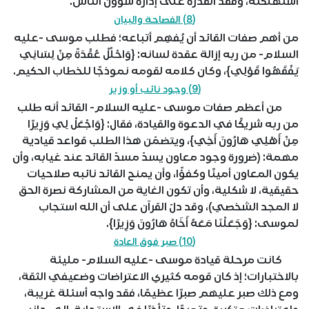
استهلكته، وفقد القدرة على إدارة شؤون الناس.
(8) الفصاحة والبيان
من أهم صفات القائد أن يُفهِم أتباعه؛ فطلب موسى -عليه
السلام- من ربه إزالة عقدة لسانه: {وَاحْلُلْ عُقْدَةً مِنْ لِسَانِي
يَفْقَهُوا قَوْلِي}، وكان كلامه لقومه نموذجًا للخطاب الحكيم.
(9) وجود نائب أو وزير
من أعظم صفات موسى -عليه السلام- القائد أنه طلب
من ربه شريكًا في الدعوة والقيادة، فقال: {وَاجْعَلْ لِي وَزِيرًا
مِنْ أَهْلِي هَارُونَ أَخِي}، ويتضمّن هذا الطلب قواعد قيادية
مهمة: (ضرورة وجود معاون يسدّ مسدّ القائد عند غيابه، وأن
يكون المعاون أمينًا وكفؤًا، وأن يمنح القائد نائبه صلاحيات
حقيقية، لا شكلية، وأن تكون الغاية من المشاركة نصرة الحق
لا المجد الشخصي)، وقد دلّ القرآن على أن الله استجاب
لموسى: {وَجَعَلْنَا مَعَهُ أَخَاهُ هَارُونَ وَزِيرًا}.
(10) صبر فوق العادة
كانت مرحلة قيادة موسى -عليه السلام- مليئة
بالاختبارات؛ إذ كان قومه كثيري الاعتراضات وضعيفي الثقة،
ومع ذلك صبر عليهم صبرًا عظيمًا، فقد واجه أسئلة غريبة،