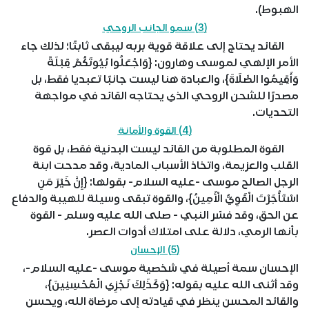
الهبوط).
(3) سمو الجانب الروحي
القائد يحتاج إلى علاقة قوية بربه ليبقى ثابتًا؛ لذلك جاء
الأمر الإلهي لموسى وهارون: {وَاجْعَلُوا بُيُوتَكُمْ قِبْلَةً
وَأَقِيمُوا الصَّلَاةَ}، والعبادة هنا ليست جانبًا تعبديا فقط، بل
مصدرًا للشحن الروحي الذي يحتاجه القائد في مواجهة
التحديات.
(4) القوة والأمانة
القوة المطلوبة من القائد ليست البدنية فقط، بل قوة
القلب والعزيمة، واتخاذ الأسباب المادية، وقد مدحت ابنة
الرجل الصالح موسى -عليه السلام- بقولها: {إِنَّ خَيْرَ مَنِ
اسْتَأْجَرْتَ الْقَوِيُّ الْأَمِينُ}، والقوة تبقى وسيلة للهيبة والدفاع
عن الحق، وقد فسّر النبي - صلى الله عليه وسلم - القوة
بأنها الرمي، دلالة على امتلاك أدوات العصر.
(5) الإحسان
الإحسان سمة أصيلة في شخصية موسى -عليه السلام-،
وقد أثنى الله عليه بقوله: {وَكَذَلِكَ نَجْزِي الْمُحْسِنِينَ}،
والقائد المحسن ينظر في قيادته إلى مرضاة الله، ويحسن