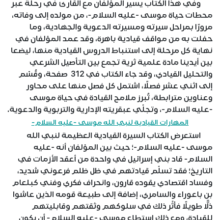
وفي هذا الكتاب يسير المؤلفان مع القارئ في رحلة عبر
محطات حياة موسى -عليه السلام-، من مولده إلى وفاته،
مرورًا بمراحل سيرته ومسيرته الدعوية والجهادية، وما
حفلت به من مواقف قيادية باهرة، وقد عمد المؤلفان في
نهاية كل مرحلة إلى استنباط الدروس القيادية منها، ليضعا
بين أيدينا مادة علمية ثرية تجمع بين التأصيل الشرعي
والتحليل القيادي، وقد جاء الكتاب في 312 صفحة، وقُسّم
إلى اثني عشر فصلًا، اشتمل كل فصل منها على محاور
وعناوين مترابطة، تُبرز ملامح القيادة في حياة موسى
-عليه السلام-، وتجلّي عبقريته الإدارية والتربوية والدعوية.
المهارات القيادية لنبي الله موسى -عليه السلام-
استعرض الكتاب السيرة القيادية العظيمة لنبي الله
موسى -عليه السلام-؛ حيث بين المؤلفان أنه -عليه
السلام- قاد بني إسرائيل في واحدة من أعقد الأزمات في
التاريخ؛ فقد تسلّم قيادتهم في ظل ظلم فرعوني شديد،
وفساد اقتصادي يقوده قارون، وانحراف فكري وفني كبلعام
بن باعوراء والسامري، إضافة إلى طبيعة قومه الذين عاشوا
ذلًّا طويلًا فأثّر ذلك في سلوكهم وثقتهم وقابليتهم
للقيادة، ومع ذلك استطاع موسى -عليه السلام- أن يكون