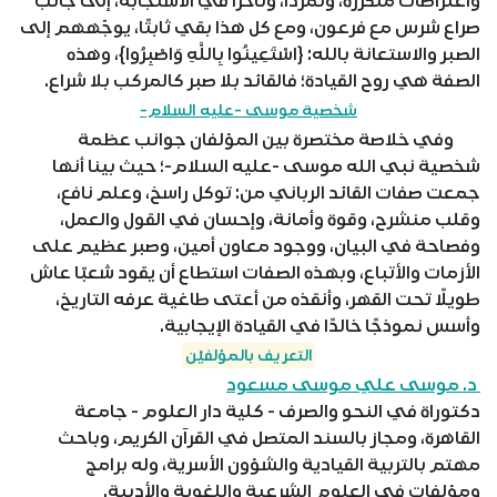
واعتراضات متكررة، وتمردًا، وتأخرًا في الاستجابة، إلى جانب
صراع شرس مع فرعون، ومع كل هذا بقي ثابتًا، يوجّههم إلى
الصبر والاستعانة بالله: {اسْتَعِينُوا بِاللَّهِ وَاصْبِرُوا}، وهذه
الصفة هي روح القيادة؛ فالقائد بلا صبر كالمركب بلا شراع.
شخصية موسى -عليه السلام-
وفي خلاصة مختصرة بين المؤلفان جوانب عظمة
شخصية نبي الله موسى -عليه السلام-؛ حيث بينا أنها
جمعت صفات القائد الرباني من: توكل راسخ، وعلم نافع،
وقلب منشرح، وقوة وأمانة، وإحسان في القول والعمل،
وفصاحة في البيان، ووجود معاون أمين، وصبر عظيم على
الأزمات والأتباع، وبهذه الصفات استطاع أن يقود شعبًا عاش
طويلًا تحت القهر، وأنقذه من أعتى طاغية عرفه التاريخ،
وأسس نموذجًا خالدًا في القيادة الإيجابية.
التعريف بالمؤلفيْن
د. موسى علي موسى مسعود
دكتوراة في النحو والصرف - كلية دار العلوم - جامعة
القاهرة، ومجاز بالسند المتصل في القرآن الكريم، وباحث
مهتم بالتربية القيادية والشؤون الأسرية، وله برامج
ومؤلفات في العلوم الشرعية واللغوية والأدبية.