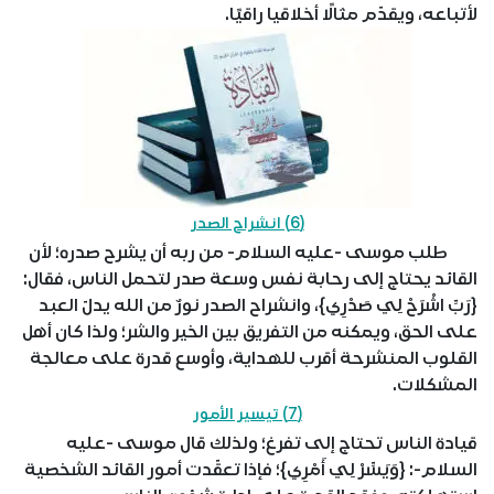
لأتباعه، ويقدّم مثالًا أخلاقيا راقيًا.
(6) انشراح الصدر
طلب موسى -عليه السلام- من ربه أن يشرح صدره؛ لأن
القائد يحتاج إلى رحابة نفس وسعة صدر لتحمل الناس، فقال:
{رَبِّ اشْرَحْ لِي صَدْرِي}، وانشراح الصدر نورٌ من الله يدلّ العبد
على الحق، ويمكنه من التفريق بين الخير والشر؛ ولذا كان أهل
القلوب المنشرحة أقرب للهداية، وأوسع قدرة على معالجة
المشكلات.
(7) تيسير الأمور
قيادة الناس تحتاج إلى تفرغ؛ ولذلك قال موسى -عليه
السلام-: {وَيَسِّرْ لِي أَمْرِي}؛ فإذا تعقّدت أمور القائد الشخصية