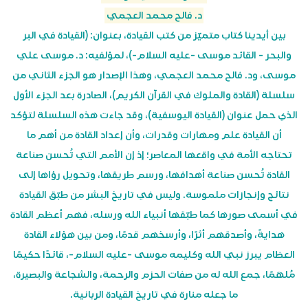
د. فالح محمد العجمي
بين أيدينا كتاب متميّز من كتب القيادة، بعنوان: (القيادة في البر
والبحر - القائد موسى -عليه السلام-)، لمؤلفيه: د. موسى علي
موسى، ود. فالح محمد العجمي، وهذا الإصدار هو الجزء الثاني من
سلسلة (القادة والملوك في القرآن الكريم)، الصادرة بعد الجزء الأول
الذي حمل عنوان (القيادة اليوسفية)، وقد جاءت هذه السلسلة لتؤكد
أن القيادة علم ومهارات وقدرات، وأن إعداد القادة من أهم ما
تحتاجه الأمة في واقعها المعاصر؛ إذ إن الأمم التي تُحسن صناعة
القادة تُحسن صناعة أهدافها، ورسم طريقها، وتحويل رؤاها إلى
نتائج وإنجازات ملموسة. وليس في تاريخ البشر من طبّق القيادة
في أسمى صورها كما طبّقها أنبياء الله ورسله، فهم أعظم القادة
هدايةً، وأصدقهم أثرًا، وأرسخهم قدمًا، ومن بين هؤلاء القادة
العظام يبرز نبي الله وكليمه موسى -عليه السلام-، قائدًا حكيمًا
مُلهَمًا، جمع الله له من صفات الحزم والرحمة، والشجاعة والبصيرة،
ما جعله منارة في تاريخ القيادة الربانية.