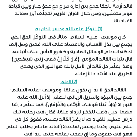
قائد أزمة ناجحًا جمع بين إدارة صراع مع عدوّ جبار وبين قيادة
قوم متقلّبين، ومن خلال القرآن الكريم تتجلّى أبرز صفاته
القيادية:
(1) التوكّل على الله وحسن الظن به
كان موسى -عليه السلام- مثالًا في التوكّل الحق الذي
يجمع بين بذل الأسباب والاعتماد على الله، فحين وصل إلى
لحظة انعدام الوسائل المادية وظهور اليأس على أتباعه،
قال بثبات القائد المؤمن: {قَالَ كَلَّا إِنَّ مَعِيَ رَبِّي سَيَهْدِينِ}،
وهذا يعلّم كل قائد أن الأمل بالله هو النور الذي يهدي
الطريق عند اشتداد الأزمات.
(2) العلم
القائد الحق لا بد أن يكون عالمًا، وموسى -عليه السلام-
جمع بين النبوّة والتنزيل الرباني للعلم؛ إذ أنزل الله عليه
التوراة: {وَإِذْ آتَيْنَا مُوسَى الْكِتَابَ وَالْفُرْقَانَ}، كما تعلّم درسًا
مهما، حين ذهب للخضر ليزداد علمًا، فكان في رحلته تلك
درسٌ عظيم للقيادات، لا يغترّ القائد بعلمه، ففوق كل ذي
علم عليم، وهذا يؤسس لقاعدة: (القائد ما دام يطلب العلم
فهو في صعود، وما إن يعجب بعلمه حتى يبدأ في