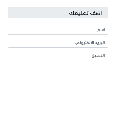
أضف تعليقك