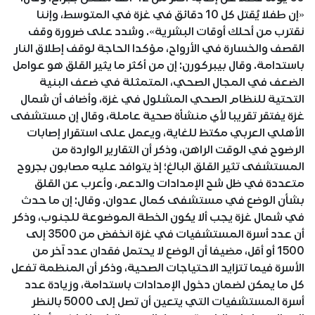
«إن طفلا يُقتل كل 10 دقائق في غزة في المتوسط، وإننا
نقترب من أحلك أوقات البشرية». وشدد على ضرورة وقف
القصف والخسارة في الأرواح، مؤكدا الحاجة لوقف إطلاق النار
باستدامة. وقال بيبركورن: إن من أكثر ما يثير القلق هو عوامل
الضعف في المجال الصحي، المتمثلة في ضعف البنية
التحتية للنظام الصحي المشلول في غزة، وأضاف أن شمال
غزة يفتقر تقريبا لأي منشأة صحية عاملة، وقال إن مستشفى
الأهلي العربي مكتظ للغاية، ويعمل على استقرار إصابات
الرضوح في الوقت الراهن، وذكر أن التقارير الواردة من
المستشفى تثير القلق البالغ؛ إذ يتوافد عليه مصابون بجروح
متعددة في ظل شح الإمدادات والدعم، وأعرب عن القلق
بشأن الوضع في مستشفى كمال عدوان. وقال: إن ما حدث
في شمال غزة يجب ألا يكون الخطة الموضوعة للجنوب، وذكر
أن عدد أسرة المستشفيات في غزة انخفض من 3500 إلى
1500 أو أقل، مضيفا أن الوضع لا يحتمل فقدان عدد آخر من
الأسرة فيما تتزايد الاحتياجات الصحية، وذكر أن المنظمة تفعل
كل ما يمكن لضمان دخول الإمدادات باستدامة، وزيادة عدد
أسرة المستشفيات التي يتعين أن تصل إلى 5000 بالنظر