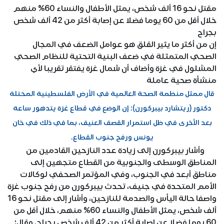
مقتل نحو 16 ألف شخص، يمثل الأطفال والنساء 60% منهم
خلال أقل من 60 يوما فضلا عن إصابة أكثر من 42 ألف شخص
بجراح
إن من أكثر ما يثير القلق هو عوامل الضعف في المجال
الصحي المتمثلة في ضعف البنية التحتية للنظام الصحي
المشلول في غزة وأضاف أن شمال غزة يفتقر تقريبا لأي
منشأة صحية عاملة
قال ممثل منظمة الصحة العالمية في الأرض الفلسطينية المحتلة
دكتور (ريتشارد بيبركورن): إن الوضع في قطاع غزة يتدهور ساعة
بعد الأخرى في ظل استمرار القصف العنيف، بما في ذلك في خان
يونس ورفح جنوب القطاع.
وأشار بيبركورن إلى زيادة عدد النازحين القادمين من
المناطق الوسطى والجنوبية من القطاع متجهين إلى
مناطق أبعد في الجنوب، وفي المؤتمر الصحفي لوكالات
الأمم المتحدة في جنيف، تحدث بيبركورن من رفح جنوب غزة
واصفا حالة اليأس والصدمة للنازحين، وأشار إلى مقتل نحو 16
ألف شخص، يمثل الأطفال والنساء 60% منهم، خلال أقل من
60 يوما فضلا عن إصابة أكثر من 42 ألف شخص بجراح. وقال: