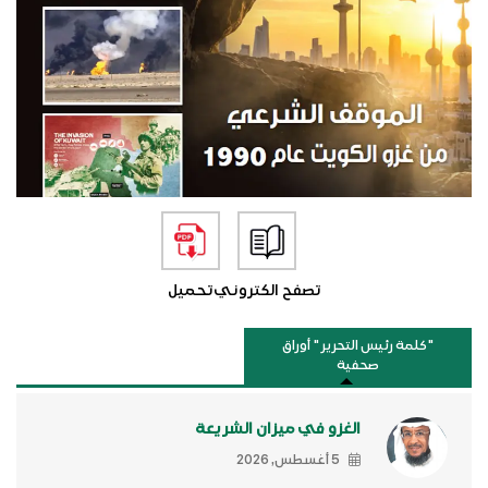
تصفح الكتروني
تحميل
"كلمة رئيس التحرير " أوراق
صحفية
الغزو في ميزان الشريعة
5 أغسطس, 2026