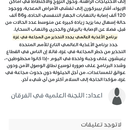
إلى الاحتياجات الراهنة. وحول النزوح والاكتظاظ في أماكن
الإيواء، أشار بيبركورن إلى تفشي الأمراض المعدية، ووجود
120 ألف إصابة بالتهابات الجهاز التنفسي الحادة، و86 ألف
حالة إسهال بما يزيد زيادة كبيرة عن متوسط عدد الحالات من
قبل، فضلا عن الإصابة باليرقان والجدري والتهاب السحايا.
برنامج الأغذية العالمي يجدد التحذير من المجاعة في غزة
جدد برنامج الأغذية العالمي التابع للأمم المتحدة
التحذير من خطر المجاعة في غزة، قائلا إن الناس في القطاع
يعيشون على وجبة واحدة في اليوم «إذا كانوا محظوظين»،
وشدد البرنامج على ضرورة توسيع نطاق الوصول الآمن ودون
عوائق للمساعدات، من أجل الحيلولة دون حدوث مجاعة في
غزة، مؤكدا الحاجة إلى السلام أكثر من أي شيء آخر.
اعداد: اللجنة العلمية في الفرقان
لاتوجد تعليقات