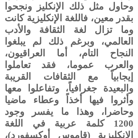
وحاول مثل ذلك الإنكليز ونجحوا
بقدر معين، فاللغة الإنكليزية كانت
وما تزال لغة الثقافة والأدب
العالمي، وبرغم ذلك لم يبلغوا
النجاح التام، أما العراقيون،
والعرب عموما، فقد تعاملوا
إيجابياً مع الثقافات القريبة
والبعيدة جغرافياً، وتفاعلوا معها
وأثروا فيها أخذاً وعطاء ماضيا
وحاضرا، وهذا ما يفسر وجود
1200 كلمة عربية في اللغة
الإنكليزية (قاموس أوكسفورد)،