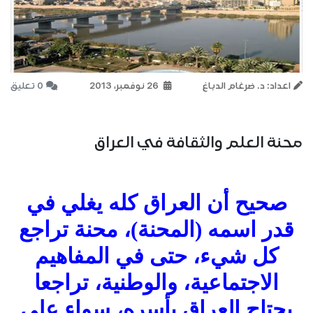
اعداد: د. ضرغام الدباغ
26 نوفمبر، 2013
0 تعليق
محنة العلم والثقافة في العراق
صحيح أن العراق كله يغلي في
قدر اسمه (المحنة)، محنة تراجع
كل شيء، حتى في المفاهيم
الاجتماعية، والوطنية، تراجعا
يجتاح العراق بأسره، سواء على