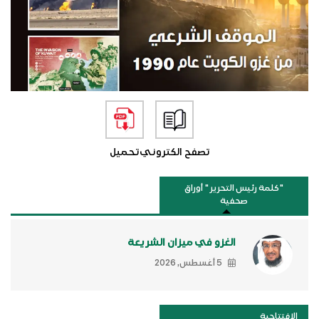
تصفح الكتروني
تحميل
"كلمة رئيس التحرير " أوراق
صحفية
الغزو في ميزان الشريعة
5 أغسطس, 2026
الافتتاحية