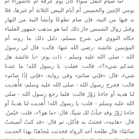
أما صيام النفل سواءً كان يوم عرفة أم عاشوراء أم
يومي الإثنين والخميس أم أيام البيض الثلاثة أم غيرها، فلا
بد فيها من النية، فإن صام تطوعًا وأنشأ النية من النهار
وقبل زوال الشمس جاز ذلك كما هو مذهب جمهور العلماء
حكاه النووي في شرح مسلم، دليل ذلك ما روته أم
المؤمنين عائشة -رضي الله عنها- قالت: قال لي رسول
الله -
صلى الله عليه وسلم
- ذات يوم: «يا عائشة هل
عندكم شيء؟»، قالت: فقلت: يا رسول الله! ما عندنا
شيء، قال: «فإني صائم» وفي رواية: «فإني إذًا صائم»
قالت: فخرج رسول الله -
صلى الله عليه وسلم
- فأُهديت
لنا هدية أو جاءنا زَوْرٌ قالت: فلما رجع رسول الله -
صلى
الله عليه وسلم
- قلت: يا رسول الله! أُهديت لنا هديةٌ أو
جاءنا زَوْرٌ وقد خبأتُ لك شيئًا، قال: «ما هو؟»، قلت: حَيْسٌ،
قال: «هاتيه»، فجئتُ به فأكل، ثم قال: «قد كنتُ أصبحتُ
صائمًا» قال طلحة أحد الرواة فحدثت مُجاهدًا بهذا الحديث