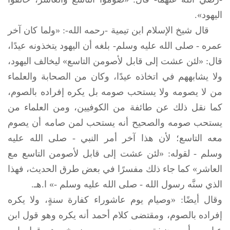
اليهود».
قال شيخ الإسلام ابن تيمية -رحمه الله-: «ولما كان آخر
عمره -
صلى الله عليه وسلم
- بلغه أن اليهود يتخذونه عيدًا،
قال: «لئن عشت إلى قابل لأصومن التاسع» ليخالف اليهود،
ولا يشابههم في اتخاذه عيدًا، وكان من الصحابة والعلماء
من لا يصومه ولا يستحب صومه بل يكره إفراده بالصوم،
كما نقل ذلك عن طائفة من الكوفيين، ومن العلماء من
يستحب صومه والصحيح أنه يستحب لمن صامه أن يصوم
معه التاسع؛ لأن هذا آخر أمر النبي -
صلى الله عليه
وسلم
- لقوله: «لئن عشت إلى قابل لأصومن التاسع مع
العاشر» كما جاء ذلك مفسرًا في بعض طرق الحديث، فهذا
الذي سنَّه رسول الله -
صلى الله عليه وسلم
-» ا.هـ.
وقال أيضًا: «وصيام يوم عاشوراء كفارة سنةٍ، ولا يكره
إفراده بالصوم، ومقتضى كلام أحمد أنه يكره وهو قول ابن