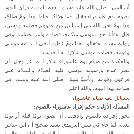
أن النبي -
صلى الله عليه وسلم
- قدم المدينة فرأى اليهود
تصوم يوم عاشوراء فقال: «ما هذا؟» قالوا: هذا يومٌ صالحٌ،
هذا يومٌ نجى الله بني إسرائيل من عدوهم فصامه موسى،
قال: «فأنا أحق بموسى منكم»، فصامه وأمر بصيامه. وفي
رواية مسلم: «فقالوا: هذا يومٌ عظيم أنجى الله فيه موسى
وقومه، فصامه موسى شكرًا...» الحديث.
والحكمة من صيام يوم عاشوراء شكر الله- عز وجل- أن
نصر عبده ورسوله موسى عليه الصلاة والسلام على
فرعون وقومه، وتأسيًا بنبينا -
صلى الله عليه وسلم
- في
صيامه لهذا اليوم، والله أعلم.
مسائل في صيام عاشوراء
المسألة الأولى: حكم إفراد عاشوراء بالصوم:
يجوز إفراده بالصوم والأفضل أن يصوم يومًا قبله أو يومًا
بعده، لما جاء في سنن الترمذي بسند صحيح أن ابن عباس
-رضي الله عنهما- قال: «صوموا التاسع والعاشر، خالفوا