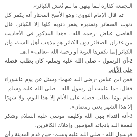
الـجمعة كفارة لـما بينهن ما لـم تُغش الكبائر».
ثم قال الإمام النووي: وهو الأصح المختار أنه يكفر كل
ذنوب الصغائر وتقديره يغفر ذنوبه كلها إلا الكبائر، قال
القاضي عياض -رحمه الله-: «هذا المذكور في الأحاديث
من غفران الصغائر دون الكبائر هو مذهب أهل السنة، وأن
الكبائر إنما تكفرها التوبة أو رحمة الله -تعالى-» ا.هـ.
2-أن الرسول -
صلى الله عليه وسلم
- كان يطلب فضله
على الأيام.
فعن ابن عباس -رضي الله عنهما- وسئل عن يوم عاشوراء
فقال: «ما علمت أن رسول الله -
صلى الله عليه وسلم
-
صام يومًا يطلب فضله على الأيام إلا هذا اليوم، ولا شهرًا
إلا هذا الشهر يعني رمضان».
3-أنه اقتداء بنبي الله وكليمه موسى عليه السلام وشكر
لنعمة الله بانجائه المؤمنين وإهلاك الكافرين.
فرسول الله -
صلى الله عليه وسلم
- حين قدم المدينة رأى