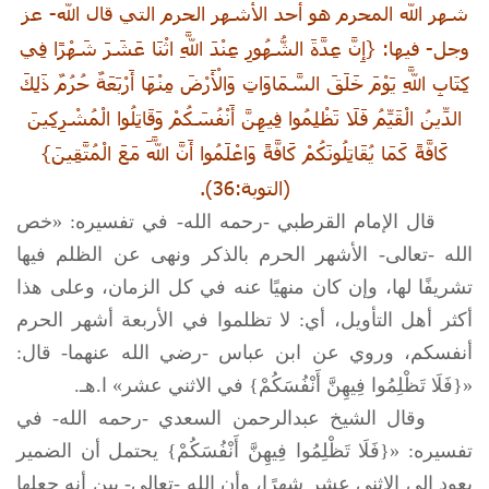
شهر الله المحرم هو أحد الأشهر الحرم التي قال الله- عز
وجل- فيها: {إِنَّ عِدَّةَ الشُّهُورِ عِنْدَ اللَّهِ اثْنَا عَشَرَ شَهْرًا فِي
كِتَابِ اللَّهِ يَوْمَ خَلَقَ السَّمَاوَاتِ وَالْأَرْضَ مِنْهَا أَرْبَعَةٌ حُرُمٌ ذَلِكَ
الدِّينُ الْقَيِّمُ فَلَا تَظْلِمُوا فِيهِنَّ أَنْفُسَكُمْ وَقَاتِلُوا الْمُشْرِكِينَ
كَافَّةً كَمَا يُقَاتِلُونَكُمْ كَافَّةً وَاعْلَمُوا أَنَّ اللَّهَ مَعَ الْمُتَّقِينَ}
(التوبة:36).
قال الإمام القرطبي -رحمه الله- في تفسيره: «خص
الله -تعالى- الأشهر الحرم بالذكر ونهى عن الظلم فيها
تشريفًا لها، وإن كان منهيًا عنه في كل الزمان، وعلى هذا
أكثر أهل التأويل، أي: لا تظلموا في الأربعة أشهر الحرم
أنفسكم، وروي عن ابن عباس -رضي الله عنهما- قال:
«{فَلَا تَظْلِمُوا فِيهِنَّ أَنْفُسَكُمْ} في الاثني عشر» ا.هـ.
وقال الشيخ عبدالرحمن السعدي -رحمه الله- في
تفسيره: «{فَلَا تَظْلِمُوا فِيهِنَّ أَنْفُسَكُمْ} يحتمل أن الضمير
يعود إلى الاثنى عشر شهرًا، وأن الله -تعالى- بين أنه جعلها