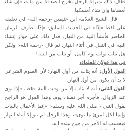
فقال: ذاك بمنزلة الرجل يخرج الصدقة من ماله، فإن شاء
أمضاها وإن شاء أمسكها.
قال الشيخ العلامة ابن عثيمين -رحمه الله- في تعليقه
على لفظ «إذًا» في الحديث السابق: «إذًا» ظرف للزمان
الحاضر فأنشأ النية من النهار، فدل ذلك على جواز إنشاء
النية في النفل في أثناء النهار. ثم قال -رحمه الله-: ولكن
هل يثاب ثواب يوم كامل، أو يثاب من النية؟
في هذا قولان للعلماء:
القول الأول:
أنه يثاب من أول النهار؛ لأن الصوم الشرعي
لا بد أن يكون من أول النهار.
القول الثاني:
أنه لا يثاب إلا من وقت النية فقط، فإذا نوى
عند الزوال، فأجره أجر نصف يوم. وهذا القول هو الراجح
لقول النبي -
صلى الله عليه وسلم
-: «إنما الأعمال بالنيات
وإنما لكل امرئ ما نوى»، وهذا الرجل لم ينو إلا أثناء النهار
فيحسب له الأجر من حين نيته» ا.هـ