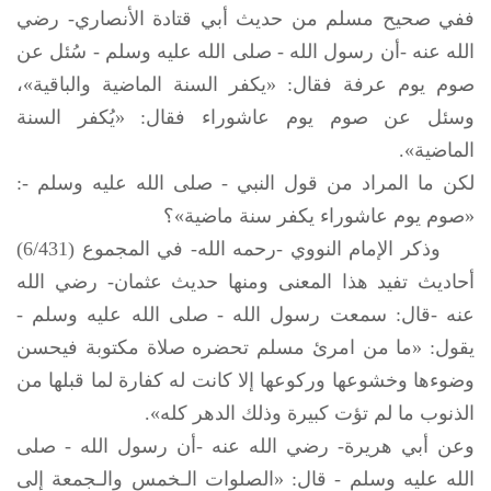
ففي صحيح مسلم من حديث أبي قتادة الأنصاري- رضي
الله عنه -أن رسول الله -
صلى الله عليه وسلم
- سُئل عن
صوم يوم عرفة فقال: «يكفر السنة الماضية والباقية»،
وسئل عن صوم يوم عاشوراء فقال: «يُكفر السنة
الماضية».
لكن ما المراد من قول النبي -
صلى الله عليه وسلم
-:
«صوم يوم عاشوراء يكفر سنة ماضية»؟
وذكر الإمام النووي -رحمه الله- في المجموع (6/431)
أحاديث تفيد هذا المعنى ومنها حديث عثمان- رضي الله
عنه -قال: سمعت رسول الله -
صلى الله عليه وسلم
-
يقول: «ما من امرئ مسلم تحضره صلاة مكتوبة فيحسن
وضوءها وخشوعها وركوعها إلا كانت له كفارة لما قبلها من
الذنوب ما لم تؤت كبيرة وذلك الدهر كله».
وعن أبي هريرة- رضي الله عنه -أن رسول الله -
صلى
الله عليه وسلم
- قال: «الصلوات الـخمس والـجمعة إلى