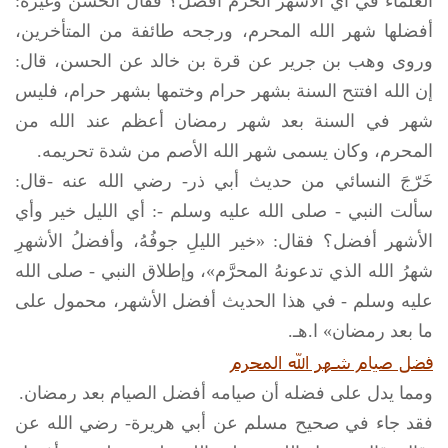
العلماء في أي الأشهر الحرم أفضل؟ فقال الحسن وغيره:
أفضلها شهر الله المحرم، ورجحه طائفة من المتأخرين،
وروى وهب بن جرير عن قرة بن خالد عن الحسن، قال:
إن الله افتتح السنة بشهر حرام وختمها بشهر حرام، فليس
شهر في السنة بعد شهر رمضان أعظم عند الله من
المحرم، وكان يسمى شهر الله الأصم من شدة تحريمه.
خَرّجَ النسائي من حديث أبي ذر- رضي الله عنه -قال:
سألت النبي - صلى الله عليه وسلم -: أي الليل خير وأي
الأشهر أفضل؟ فقال: «خير الليلِ جوفُهُ، وأفضلُ الأشهرِ
شهرُ الله الذي تدعونهُ المحرَّم»، وإطلاق النبي -
صلى الله
عليه وسلم
- في هذا الحديث أفضل الأشهر، محمول على
ما بعد رمضان» ا.هـ.
فضل صيام شهر الله المحرم
ومما يدل على فضله أن صيامه أفضل الصيام بعد رمضان.
فقد جاء في صحيح مسلم عن أبي هريرة- رضي الله عن