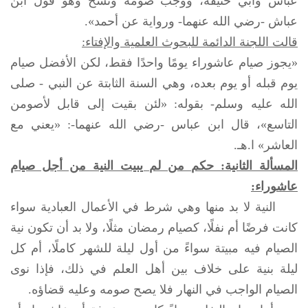
عباس وأبي حنيفة، ووجب صومه ونسخ وهو قول ابن
عباش -رضي الله عنهما- ورواية عن أحمد».
قالت اللجنة الدائمة للبحوث العلمية والإفتاء:
«يجوز صيام عاشوراء يومًا واحدًا فقط، لكن الأفضل صيام
يوم قبله أو يوم بعده، وهي السنة الثابتة عن النبي -
صلى
الله عليه وسلم
- بقوله: «لئن بقيت إلى قابل لأصومن
التاسع»، قال ابن عباس -رضي الله عنهما-: «يعني مع
العاشر» ا.هـ.
المسألة الثانية: حكم من لم يبيت النية من أجل صيام
عاشوراء:
النية لا بد منها وهي شرط في الأعمال العبادية سواء
كانت فرضًا أم نفلًا، كصيام رمضان مثلًا، ولا بد أن تكون نية
الصيام فيه مبيتة سواءً من أول ليلة للشهر كاملًا، أم كل
ليلة بنية على خلاف بين أهل العلم في ذلك، فإذا نوى
الصيام الواجب في النهار فلا يصح صومه وعليه قضاؤه.