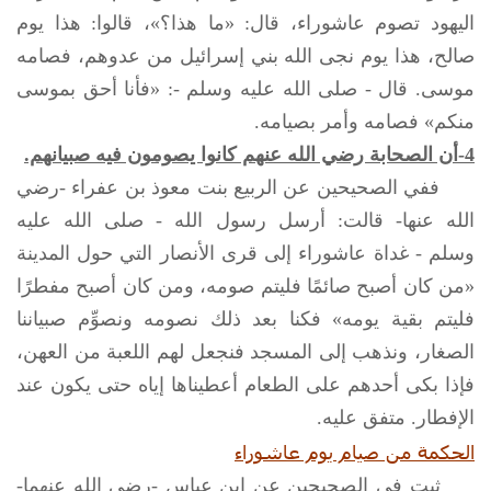
اليهود تصوم عاشوراء، قال: «ما هذا؟»، قالوا: هذا يوم
صالح، هذا يوم نجى الله بني إسرائيل من عدوهم، فصامه
موسى. قال -
صلى الله عليه وسلم
-: «فأنا أحق بموسى
منكم» فصامه وأمر بصيامه.
4-أن الصحابة رضي الله عنهم كانوا يصومون فيه صبيانهم.
ففي الصحيحين عن الربيع بنت معوذ بن عفراء -رضي
الله عنها- قالت: أرسل رسول الله -
صلى الله عليه
وسلم
- غداة عاشوراء إلى قرى الأنصار التي حول المدينة
«من كان أصبح صائمًا فليتم صومه، ومن كان أصبح مفطرًا
فليتم بقية يومه» فكنا بعد ذلك نصومه ونصوِّم صبياننا
الصغار، ونذهب إلى المسجد فنجعل لهم اللعبة من العهن،
فإذا بكى أحدهم على الطعام أعطيناها إياه حتى يكون عند
الإفطار. متفق عليه.
الحكمة من صيام يوم عاشوراء
ثبت في الصحيحين عن ابن عباس -رضي الله عنهما-