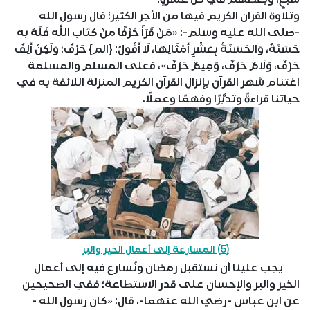
وتلاوة القرآن الكريم فيها من الأجر الكثير؛ قال رسول الله
-صلى الله عليه وسلم-: «مَنْ قَرَأَ حَرْفًا مِنْ كِتَابِ اللَّهِ فَلَهُ بِهِ
حَسَنَةٌ، وَالحَسَنَةُ بِعَشْرِ أَمْثَالِهَا، لَا أَقُولُ: {الم} حَرْفٌ؛ وَلَكِنْ أَلِفٌ
حَرْفٌ، وَلَامٌ حَرْفٌ، وَمِيمٌ حَرْفٌ»، فعلى المسلم والمسلمة
اغتنام شهر القرآن بإنزال القرآن الكريم المنزلة اللائقة به في
حياتنا قراءةً وتدبُّرًا وفهمًا وعملًا.
(5) المسارعة إلى أعمال الخير والبر
يجب علينا أن نستقبل رمضان ونُسارع فيه إلى أعمال
الخير والبر والإحسان على قدر الاستطاعة؛ ففي الصحيحين
عن ابن عباس -رضي الله عنهما-، قال: «كان رسول الله -