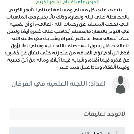
الحرص على اغتنام الشهر الكريم
ينبغي على كل مسلم ومسلمة اغتنام الشهر الكريم
بالمحافظة على ليله ونهاره، وذلك بألَّا يضيع في الملهيات
التي تحجب المسلم عن رحمات الله -تعالى-، أو أن يقضيه
في النوم بالنهار؛ فالمسلم يُحاسب على عُمرهِ أيضًا وليس
على أعماله فقط، فاغتنم عُمرك وشبابك في طاعة الله
-تعالى-، قال رسول الله - صلى الله عليه وسلم-: «لَا يَزُولُ
قَدْمُ ابْنِ آدَمَ يَوْمَ الْقِيَامَةِ مِنْ عِنْدِ رَبِّهِ حَتَّى يُسْأَلَ عَنْ خَمْسٍ:
عَنْ عُمْرِهِ فِيمَا أَفْنَاهُ، وَشَبَابِهِ فِيمَا أَبْلَاهُ، وَمَالِهِ مِنْ أَيْنَ كَسَبَهُ
وَفِيمَا أَنْفَقَهُ، وَمَاذَا عَمِلَ فِيمَا عَلِمَ».
اعداد: اللجنة العلمية في الفرقان
لاتوجد تعليقات