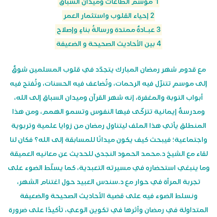
1 موسم الطاعات وميدان السباق
2 إحياء القلوب واستثمار العمر
3 عبـادةٌ ممتدة ورسالةُ بناءٍ وإصلاح
4 بين الأحاديث الصحيحة و الضعيفة
مع قدوم شهر رمضان المبارك يتجدّد في قلوب المسلمين شوقٌ
إلى موسمٍ تتنزّل فيه الرحمات، وتُضاعف فيه الحسنات، وتُفتح فيه
أبواب التوبة والمغفرة، إنه شهر القرآن وميدان السباق إلى الله،
ومدرسةٌ إيمانية تتزكّى فيها النفوس وتسمو الهمم، ومن هذا
المنطلق يأتي هذا الملف ليتناول رمضان من زوايا علمية وتربوية
واجتماعية؛ فيبحث كيف يكون ميدانًا للمسابقة إلى الله؟ فكان لنا
لقاء مع الشيخ د.محمد الحمود النجدي للحديث عن معانيه العميقة
وما ينبغي استحضاره في مسيرته التعبدية، كما يسلّط الضوء على
تجربة المرأة في حوار مع د.سندس العبيد حول اغتنام الشهر،
ونسلط الضوء فيه على قضية الأحاديث الصحيحة والضعيفة
المتداولة في رمضان وأثرها في تكوين الوعي، تأكيدًا على ضرورة