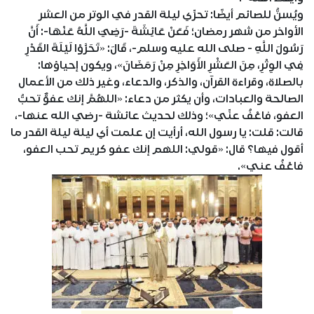
ويُسنُّ للصائم أيضًا: تحرِّي ليلة القدر في الوتر من العشر
الأواخر من شهر رمضان؛ فَعَنْ عَائِشَةَ -رَضِيَ اللَّهُ عَنْهَا-: أَنَّ
رَسُولَ اللَّهِ - صلى الله عليه وسلم-، قَالَ: «تَحَرَّوْا لَيْلَةَ القَدْرِ
فِي الوِتْرِ، مِنَ العَشْرِ الأَوَاخِرِ مِنْ رَمَضَانَ»، ويكون إحياؤها:
بالصلاة، وقراءة القرآن، والذكر، والدعاء، وغير ذلك من الأعمال
الصالحة والعبادات، وأن يكثر من دعاء: «اللهُمَّ إنك عفوٌّ تحبُّ
العفو، فاعْفُ عنِّي»؛ وذلك لحديث عائشة -رضي الله عنها-،
قالت: قلت: يا رسول الله، أرأيت إن علمت أي ليلة ليلة القدر ما
أقول فيها؟ قال: «قولي: اللهم إنك عفو كريم تحب العفو،
فاعْفُ عني».