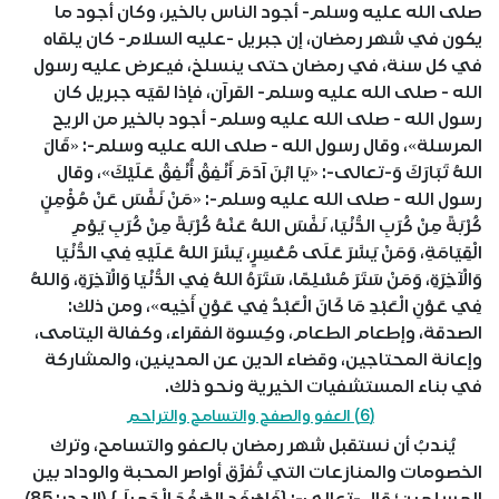
صلى الله عليه وسلم- أجود الناس بالخير، وكان أجود ما
يكون في شهر رمضان، إن جبريل -عليه السلام- كان يلقاه
في كل سنة، في رمضان حتى ينسلخ، فيعرض عليه رسول
الله - صلى الله عليه وسلم- القرآن، فإذا لقيَه جبريل كان
رسول الله - صلى الله عليه وسلم- أجود بالخير من الريح
المرسلة»، وقال رسول الله - صلى الله عليه وسلم-: «قَالَ
اللهُ تَبَارَكَ وَ-تعالى-: «يَا ابْنَ آدَمَ أَنْفِقْ أُنْفِقْ عَلَيْكَ»، وقال
رسول الله - صلى الله عليه وسلم-: «مَنْ نَفَّسَ عَنْ مُؤْمِنٍ
كُرْبَةً مِنْ كُرَبِ الدُّنْيَا، نَفَّسَ اللهُ عَنْهُ كُرْبَةً مِنْ كُرَبِ يَوْمِ
الْقِيَامَةِ، وَمَنْ يَسَّرَ عَلَى مُعْسِرٍ، يَسَّرَ اللهُ عَلَيْهِ فِي الدُّنْيَا
وَالْآخِرَةِ، وَمَنْ سَتَرَ مُسْلِمًا، سَتَرَهُ اللهُ فِي الدُّنْيَا وَالْآخِرَةِ، وَاللهُ
فِي عَوْنِ الْعَبْدِ مَا كَانَ الْعَبْدُ فِي عَوْنِ أَخِيه»، ومن ذلك:
الصدقة، وإطعام الطعام، وكِسوة الفقراء، وكفالة اليتامى،
وإعانة المحتاجين، وقضاء الدين عن المدينين، والمشاركة
في بناء المستشفيات الخيرية ونحو ذلك.
(6) العفو والصفح والتسامح والتراحم
يُندبُ أن نستقبل شهر رمضان بالعفو والتسامح، وترك
الخصومات والمنازعات التي تُفرِّق أواصر المحبة والوداد بين