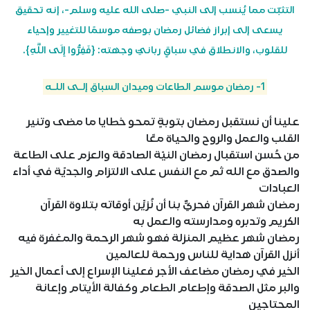
التثبّت مما يُنسب إلى النبي -صلى الله عليه وسلم-، إنه تحقيق
يسعى إلى إبراز فضائل رمضان بوصفه موسمًا للتغيير وإحياء
للقلوب، والانطلاق في سباقٍ ربانيّ وجهته: {فَفِرُّوا إِلَى اللَّهِ}.
1- رمضان موسم الطاعات وميدان السباق إلـى اللـه
علينا أن نستقبل رمضان بتوبةٍ تمحو خطايا ما مضى وتنير
القلب والعمل والروح والحياة معًا
من حُسن استقبال رمضان النيّة الصادقة والعزم على الطاعة
والصدق مع الله ثم مع النفس على الالتزام والجديّة في أداء
العبادات
رمضان شهر القرآن فحريٌّ بنا أن نُزيِّن أوقاته بتلاوة القرآن
الكريم وتدبره ومدارسته والعمل به
رمضان شهر عظيم المنزلة فهو شهر الرحمة والمغفرة فيه
أنزل القرآن هداية للناس ورحمة للعالمين
الخير في رمضان مضاعف الأجر فعلينا الإسراع إلى أعمال الخير
والبر مثل الصدقة وإطعام الطعام وكفالة الأيتام وإعانة
المحتاجين