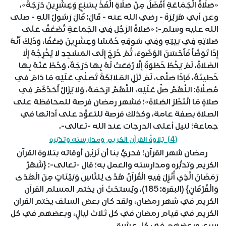
«صَلَاةُ الْجَمَاعَةِ أَفْضَلُ مِنْ صَلَاةِ الْفَذِّ بِسَبْعٍ وَعِشْرِينَ دَرَجَةً»،
وعن أبي هُرَيْرَةَ - رضي الله عنه - قَالَ: قَالَ رَسُولُ اللهِ - صلى
الله عليه وسلم-: «صَلاةُ الرَّجُلِ فِي الجَمَاعَةِ تُضَعَّفُ عَلَى
صَلاتِهِ فِي بَيْتِهِ وَفِي سُوقِهِ خَمْسًا وَعِشْرِينَ ضِعْفًا، وَذَلِكَ أَنَّهُ
إِذَا تَوَضَّأَ فَأَحْسَنَ الوُضُوءَ، ثُمَّ خَرَجَ إِلَى المَسْجِدِ لا يُخْرِجُهُ إِلَّا
الصَّلاةُ، لَمْ يَخْطُ خَطْوَةً إِلَّا رُفِعَتْ لَهُ بِهَا دَرَجَةٌ، وَحُطَّ عَنْهُ بِهَا
خَطِيئَةٌ، فَإِذَا صَلَّى، لَمْ تَزَلِ المَلائِكَةُ تُصَلِّي عَلَيْهِ مَا دَامَ فِي
مُصَلَّاهُ: اللَّهُمَّ صَلِّ عَلَيْهِ، اللَّهُمَّ ارْحَمْهُ، وَلا يَزَالُ أَحَدُكُمْ فِي
صَلاةٍ مَا انْتَظَرَ الصَّلاةَ»؛ فشهر رمضان فرصة للمحافظة على
الصلاة بصفة عامة، وكذلك فرصة للتعوُّد على أدائها في
جماعة؛ لنيل أعلى الدرجات عند الله -تعالى-.
(4) تِلاوةُ القرآن الكريم ومدارسته وتدبّره
رمضان شهر القرآن؛ فحريٌّ بنا أن نُزيِّن أوقاته بتلاوة القرآن
الكريم وتدبُّره ومدارسته والعمل به؛ قال -تعالى-: {شَهْرُ
رَمَضَانَ الَّذِي أُنْزِلَ فِيهِ الْقُرْآنُ هُدًى لِلنَّاسِ وَبَيِّنَاتٍ مِنَ الْهُدَى
وَالْفُرْقَانِ} (البقرة: 185)، ويُستحَبُّ أن يختم المسلم القرآن
الكريم في شهر رمضان، ولقد كان بعض السلف يختم القرآن
الكريم في قيام رمضان في كل ثلاث ليالٍ، وبعضهم في كل
سبعٍ، وبعضهم في كل عشرةٍ.