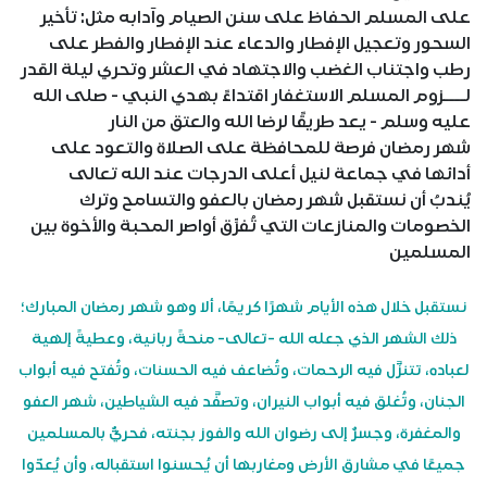
على المسلم الحفاظ على سنن الصيام وآدابه مثل: تأخير
السحور وتعجيل الإفطار والدعاء عند الإفطار والفطر على
رطب واجتناب الغضب والاجتهاد في العشر وتحري ليلة القدر
لــــزوم المسلم الاستغفار اقتداءً بهدي النبي - صلى الله
عليه وسلم - يعد طريقًا لرضا الله والعتق من النار
شهر رمضان فرصة للمحافظة على الصلاة والتعود على
أدائها في جماعة لنيل أعلى الدرجات عند الله تعالى
يُندبُ أن نستقبل شهر رمضان بالعفو والتسامح وترك
الخصومات والمنازعات التي تُفرِّق أواصر المحبة والأخوة بين
المسلمين
نستقبل خلال هذه الأيام شهرًا كريمًا، ألا وهو شهر رمضان المبارك؛
ذلك الشهر الذي جعله الله -تعالى- منحةً ربانية، وعطيةً إلهية
لعباده، تتنزَّل فيه الرحمات، وتُضاعف فيه الحسنات، وتُفتح فيه أبواب
الجنان، وتُغلق فيه أبواب النيران، وتصفَّد فيه الشياطين، شهر العفو
والمغفرة، وجسرٌ إلى رضوان الله والفوز بجنته، فحريٌّ بالمسلمين
جميعًا في مشارق الأرض ومغاربها أن يُحسنوا استقباله، وأن يُعدّوا