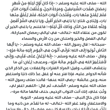
الله - صلى الله عليه وسلم-: «إِذَا كَانَ أَوَّلُ لَيْلَةٍ مِنْ شَهْرِ
رَمَضَانَ صُفِّدَتِ الشَّيَاطِينُ، وَمَرَدَةُ الجِنِّ، وَغُلِّقَتْ أَبْوَابُ النَّارِ،
فَلَمْ يُفْتَحْ مِنْهَا بَابٌ، وَفُتِّحَتْ أَبْوَابُ الجَنَّةِ، فَلَمْ يُغْلَقْ مِنْهَا
بَابٌ، وَيُنَادِي مُنَادٍ: يَا بَاغِيَ الخَيْرِ أَقْبِلْ، وَيَا بَاغِيَ الشَّرِّ أَقْصِرْ،
وَلِلَّهِ عُتَقَاءُ مِنَ النَّارِ، وَذَلكَ كُلَّ لَيْلَةٍ»؛ فاغتنم يا باغي الخير أن
تكون من عتقاء الله -تعالى- في ليالي رمضان المباركة،
ليالي الفضل والخير وامتنان من ربِّ الأرض والسماء
-سبحانه-؛ قال رسول الله - صلى الله عليه وسلم-: «يَا أَيُّهَا
النَّاسُ تُوبُوا إِلَى اللهِ؛ فَإِنِّي أَتُوبُ فِي الْيَوْمِ إِلَيْهِ مِائَةَ مَرَّةٍ»؛
وقال - صلى الله عليه وسلم-: «إِنَّهُ لَيُغَانُ عَلَى قَلْبِي، وَإِنِّي
لَأَسْتَغْفِرُ اللهَ فِي الْيَوْمِ مِائَةَ مَرَّةٍ»، ومعنى: يُغَان: أي ما
يتغشى القلب، وقيل: المراد الفترات والغفلات عن الذكر الذي
شأنه الدوام عليه، فإذا فتر عنه أو غفل عدَّ ذلك ذنبًا واستغفر
منه، وعن عائشة -رضي الله عنها- قالت: صلى رسول الله -
صلى الله عليه وسلم- الضُّحى، ثم قال: «اللهم اغفر لي،
وتُبْ عليَّ، إنك أنت التواب الرحيم، حتى قالها مائة مرة»،
فإذا كان حالُ النبي - صلى الله عليه وسلم- التوبة
والاستغفار، وقد غفر الله -تعالى- له ما تقدَّم من ذنبه وما
تأخَّر، فما بالُنا لا نبادر بالتوبة كل يومٍ وفي كل حالٍ، ولا سيَّما