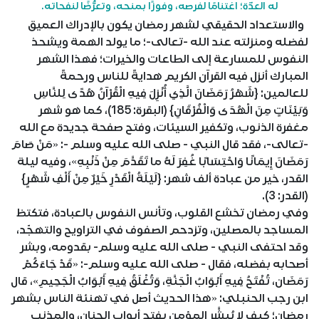
له العدّة؛ اغتنامًا لفرصه، وفوزًا بمنحه، وتعرُّضًا لنفحاته.
والاستعداد الحقيقي لشهر رمضان يكون بالإدراك العميق
لفضله ومنزلته عند الله -تعالى-؛ ما يولد الهمة ويشحذ
النفوس للمسارعة إلى الطاعات والخيرات؛ فهذا الشهر
المبارك أنزل فيه القرآن الكريم هدايةً للناس ورحمةً
للعالمين: {شَهْرُ رَمَضَانَ الَّذِي أُنْزِلَ فِيهِ الْقُرْآنُ هُدًى لِلنَّاسِ
وَبَيِّنَاتٍ مِنَ الْهُدَى وَالْفُرْقَانِ} (البقرة: 185)، كما هو شهر
مغفرة الذنوب، وتكفير السيئات، وفتح صفحة جديدة مع الله
-تعالى-، فقد قال النبي - صلى الله عليه وسلم -: «مَنْ صَامَ
رَمَضَانَ إِيمَانًا وَاحْتِسَابًا غُفِرَ لَهُ ما تَقَدَّمَ مِنْ ذَنْبِهِ»، وفيه ليلة
القدر، خير من عبادة ألف شهر: {لَيْلَةُ الْقَدْرِ خَيْرٌ مِنْ أَلْفِ شَهْرٍ}
(القدر: 3).
وفي رمضان تخشع القلوب، وتأنس النفوس بالعبادة، فتكتظ
المساجد بالمصلين، وتزدحم الصفوف في التراويح والتهجّد،
وقد احتفى النبي - صلى الله عليه وسلم- بقدومه، وبشر
أصحابه بفضله، فقال - صلى الله عليه وسلم-: «قَدْ جَاءَكُمْ
رَمَضَان، تُفْتَحُ فِيهِ أَبْوَابُ الْجَنَّةِ، وَتُغْلَقُ فِيهِ أَبْوَابُ الْجَحِيمِ»، قال
ابن رجب الحنبلي: «هذا الحديث أصل في تهنئة الناس بشهر
رمضان؛ كيف لا يُبشَّر المؤمن بفتح أبواب الجنان، والمذنب