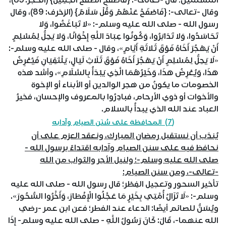
المسلمين؛ قال -تعالى-: {فَاصْفَحِ الصَّفْحَ الْجَمِيلَ} (الحجر: 85)،
وقال -تعالى-: {فَاصْفَحْ عَنْهُمْ وَقُلْ سَلَامٌ} (الزخرف: 89)، وقال
رسول الله - صلى الله عليه وسلم-: «لا تَبَاغَضُوا، وَلا
تَحَاسَدُوا، وَلا تَدَابَرُوا، وَكُونُوا عِبَادَ اللَّهِ إِخْوَانًا، وَلا يَحِلُّ لِمُسْلِمٍ
أَنْ يَهْجُرَ أَخَاهُ فَوْقَ ثَلاثَةِ أَيَّامٍ»، وقال - صلى الله عليه وسلم-:
«لَا يَحِلُّ لِمُسْلِمٍ أَنْ يَهْجُرَ أَخَاهُ فَوْقَ ثَلَاثِ لَيَالٍ، يَلْتَقِيَانِ فَيُعْرِضُ
هَذَا، وَيُعْرِضُ هَذَا، وَخَيْرُهُمَا الَّذِي يَبْدَأُ بِالسَّلَامِ»، وأشد هذه
الخصومات ما يكونُ من هجر الوالدين أو الأبناء أو الإخوة
والأخوات أو ذوي الأرحام، فبادِرُوا بالمعروف والإحسان، فخيرُ
العباد عند الله الذي يبدأُ بالسلام.
(7) المحافظة على سُنَن الصيام وآدابه
يُندَب أن نستقبل رمضان المبارك، ونعقد العزم على أن
نحافظ فيه على سنن الصيام وآدابه اقتداءً برسول الله -
صلى الله عليه وسلم-؛ ولنيل الأجر والثواب من الله
-تعالى-، ومن سنن الصيام:
تأخير السحور وتعجيل الفِطْر؛ قال رسول الله - صلى الله عليه
وسلم-: «لَا تَزَالُ أُمَّتِي بِخَيْرٍ مَا عَجَّلُوا الْإِفْطَارَ، وَأَخَّرُوا السُّحُورَ».
ويُسَنُّ للصائم أيضًا: الدعاء عند الفطر؛ فعن ابن عمر -رضي
الله عنهما-، قَالَ: كَانَ رَسُولُ اللَّهِ - صلى الله عليه وسلم- إِذَا