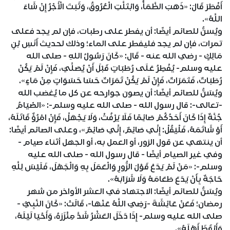
أَفْطَرَ قَالَ: «ذَهَبَ الظَّمَأُ، وَابْتَلَّتِ الْعُرُوقُ، وَثَبَتَ الْأَجْرُ إِنْ شَاءَ
اللَّهُ».
ويُسنُّ للصائم أيضًا: أن يفطر على رطبات، فإن لم يجد فعلى
تمرات، فإن لم يجد فليفطر على الماء؛ وذلك لحديث أَنَسِ بْنِ
مَالِكٍ - رضي الله عنه - قَال: «كَانَ رَسُولُ اللهِ - صلى الله
عليه وسلم- يُفْطِرُ عَلَى رُطَبَاتٍ قَبْلَ أَنْ يُصَلِّيَ، فَإِنْ لَمْ يَكُنْ
رُطَبَاتٌ، فَتَمَرَاتٌ، فَإِنْ لَمْ يَكُنْ تَمَرَاتٌ حَسَا حَسَوَاتٍ مِنْ مَاءٍ».
ويُسَنُّ للصائم أيضًا: أن يصون جوارحه عن كل ما يُغضب الله
-تعالى-: قال رسول الله - صلى الله عليه وسلم-: «الصِّيَامُ
جُنَّةٌ إِذَا كَانَ أَحَدُكُمْ صَائِمًا فَلَا يَرْفُثْ، وَلَا يَجْهَلْ، فَإِنْ امْرُؤٌ قَاتَلَهُ،
أَوْ شَاتَمَهُ، فَلْيَقُلْ: إِنِّي صَائِمٌ، إِنِّي صَائِمٌ»، وعلى الصائم أيضًا:
أن ينتهي عن قول الزور، أو العمل به، أو الجهل أثناء صيام -
وفي غير الصيام أيضًا - قال رسول الله - صلى الله عليه
وسلم-: «مَنْ لَمْ يَدَعْ قَوْلَ الزُّورِ وَالْعَمَلَ بِهِ وَالْجَهْلَ، فَلَيْسَ لِلَّهِ
حَاجَةٌ بِأَنْ يَدَعَ طَعَامَهُ وَلَا شَرَابَهُ».
ويُسَنُّ للصائم أيضًا: الاجتهاد في العشر الأواخر من شهر
رمضان؛ فَعَنْ عَائِشَةَ -رَضِيَ اللَّهُ عَنْهَا-، قَالَتْ: «كَانَ النَّبِيُّ -
صلى الله عليه وسلم- إِذَا دَخَلَ العَشْرُ شَدَّ مِئْزَرَهُ، وَأَحْيَا لَيْلَهُ،
وَأَيْقَظَ أَهْلَهُ».