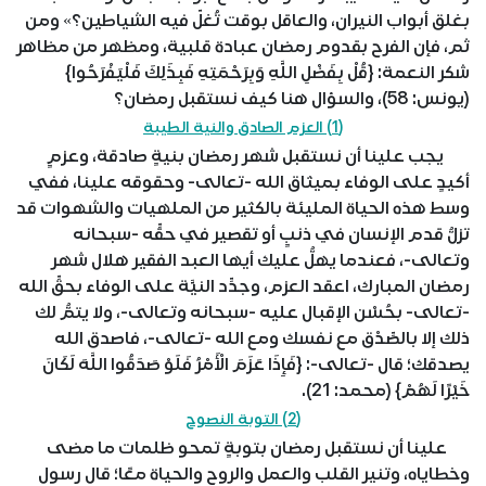
بغلق أبواب النيران، والعاقل بوقت تُغلّ فيه الشياطين؟» ومن
ثم، فإن الفرح بقدوم رمضان عبادة قلبية، ومظهر من مظاهر
شكر النعمة: {قُلْ بِفَضْلِ اللَّهِ وَبِرَحْمَتِهِ فَبِذَلِكَ فَلْيَفْرَحُوا}
(يونس: 58)، والسؤال هنا كيف نستقبل رمضان؟
(1) العزم الصادق والنية الطيبة
يجب علينا أن نستقبل شهر رمضان بنيةٍ صادقة، وعزمٍ
أكيدٍ على الوفاء بميثاق الله -تعالى- وحقوقه علينا، ففي
وسط هذه الحياة المليئة بالكثير من الملهيات والشهوات قد
تزلُّ قدم الإنسان في ذنبٍ أو تقصير في حقِّه -سبحانه
وتعالى-، فعندما يهلُّ عليك أيها العبد الفقير هلال شهر
رمضان المبارك، اعقد العزم، وجدِّد النيَّة على الوفاء بحقِّ الله
-تعالى- بحُسْن الإقبال عليه -سبحانه وتعالى-، ولا يتمُّ لك
ذلك إلا بالصِّدْق مع نفسك ومع الله -تعالى-، فاصدق الله
يصدقك؛ قال -تعالى-: {فَإِذَا عَزَمَ الْأَمْرُ فَلَوْ صَدَقُوا اللَّهَ لَكَانَ
خَيْرًا لَهُمْ} (محمد: 21).
(2) التوبة النصوح
علينا أن نستقبل رمضان بتوبةٍ تمحو ظلمات ما مضى
وخطاياه، وتنير القلب والعمل والروح والحياة معًا؛ قال رسول