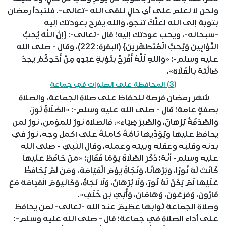
ونحن لا نعلم على أي حالٍ نلقى الله -تعالى-. فلتبدأ رمضان
بتوبة إلى الله لعلَّكَ تنجو، والله يفرح بعودتك إليه
-سبحانه-، ويحب عودتك إليه؛ قال -تعالى-: {إِنَّ اللَّهَ يُحِبُّ
التَّوَّابِينَ وَيُحِبُّ الْمُتَطَهِّرِينَ} (البقرة: 222)، وقال - صلى الله
عليه وسلم-: «وَاللهِ لَلَّهُ أَفْرَحُ بِتَوْبَةِ عَبْدِهِ مِنْ أَحَدِكُمْ يَجِدُ
ضَالَّتَهُ بِالْفَلَاة».
(3) المحافظة على الصلوات في جماعة
شهر رمضان فرصة للحفاظ على صلاة الجماعة، والصلاة
بصفةٍ عامة؛ قال - صلى الله عليه وسلم-: «الصَّلَاةُ نُورٌ،
وَالصَّدَقَةُ بُرْهَانٌ، وَالصَّبْرُ ضِيَاء»، فالصلاة نورٌ للمؤمن، نورٌ لمن
يحافظ عليها ويُؤدِّيها تامَّةً كاملةً على أكمل وجه، نورٌ في
بدنه وقلبه وعقله وبيته وعمله، وقال النَّبِيِّ - صلى الله
عليه وسلم- أَنَّهُ: ذَكَرَ الصَّلَاةَ يَوْمًا فَقَالَ: «مَنْ حَافَظَ عَلَيْهَا
كَانَتْ لَهُ نُورًا، وَبُرْهَانًا، وَنَجَاةً يَوْمَ الْقِيَامَةِ، وَمَنْ لَمْ يُحَافِظْ
عَلَيْهَا لَمْ يَكُنْ لَهُ نُورٌ، وَلَا بُرْهَانٌ، وَلَا نَجَاةٌ، وَكَانَيَوْمَ الْقِيَامَةِ مَعَ
قَارُونَ، وَفِرْعَوْنَ، وَهَامَانَ، وَأُبَيِّ بْنِ خَلَفٍ».
وصلاة الجماعة ثوابها عظيمٌ عند الله -تعالى- لمن يحافظ
على أداء الصلاة في جماعة؛ قال - صلى الله عليه وسلم-: