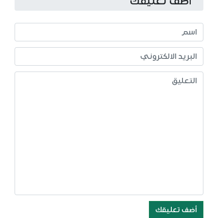
أضف تعليقك
أضف تعليقك