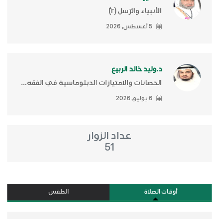
الأنبياء والرّسل (٢)ّ
5 أغسطس, 2026
د.وليد خالد الربيع
الحصانات والامتيازات الدبلوماسية في الفقه...
6 يوليو, 2026
عداد الزوار
51
أوقات الصلاة
الطقس