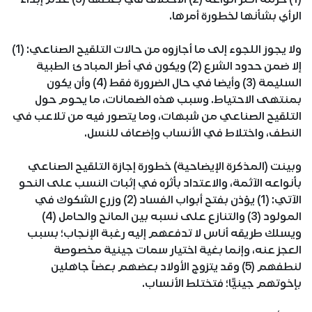
الرأي بشأنها لخطورة أمرها.
ولا يجوز اللجوء إلى ما أجازوه من حالات التلقيح الصناعي: (1)
إلا ضمن حدود الشرع (2) ويكون في أطر المبادئ الطبية
السليمة (3) وأيضا في حال الضرورة فقط (4) وأن يكون
بمنتهى الاحتياط. وسبب هذه الضمانات، ما يحوم حول
التلقيح الصناعي من شبهات، وما يتصور فيه من تلاعب في
النطف، واختلاط في الأنساب وإضعاف للنسل.
وبينت (المذكرة الإيضاحية) خطورة إجازة التلقيح الصناعي
بأنواعه الآثمة، والاعتداد بأثره في إثبات النسب على النحو
الآتي: (1) يؤذن بفتح أبواب الفساد (2) وزرع الشكوك في
المولود (3) والتنازع على نسبه بين المانح والحامل (4)
ويسلك طريقه أناس لا تدفعهم إليه رغبة الإنجاب؛ بسبب
العجز عنه، وإنما بغية اختيار سمات جينية مخصوصة
لنطفهم (5) وقد يتزوج الأولاد بعضهم بعضاً جاهلين
بإخوتهم جينيًّا؛ فتختلط الأنساب.