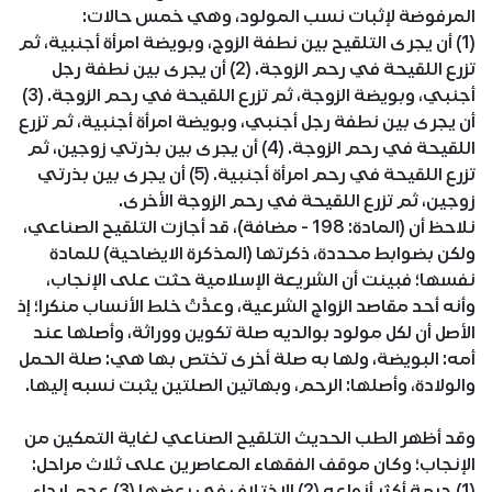
المرفوضة لإثبات نسب المولود، وهي خمس حالات:
(1) أن يجرى التلقيح بين نطفة الزوج، وبويضة امرأة أجنبية، ثم
تزرع اللقيحة في رحم الزوجة. (2) أن يجرى بين نطفة رجل
أجنبي، وبويضة الزوجة، ثم تزرع اللقيحة في رحم الزوجة. (3)
أن يجرى بين نطفة رجل أجنبي، وبويضة امرأة أجنبية، ثم تزرع
اللقيحة في رحم الزوجة. (4) أن يجرى بين بذرتي زوجين، ثم
تزرع اللقيحة في رحم امرأة أجنبية. (5) أن يجرى بين بذرتي
زوجين، ثم تزرع اللقيحة في رحم الزوجة الأخرى.
نلاحظ أن (المادة: 198 - مضافة)، قد أجازت التلقيح الصناعي،
ولكن بضوابط محددة، ذكرتها (المذكرة الايضاحية) للمادة
نفسها؛ فبينت أن الشريعة الإسلامية حثت على الإنجاب،
وأنه أحد مقاصد الزواج الشرعية، وعدَّتْ خلط الأنساب منكرا؛ إذ
الأصل أن لكل مولود بوالديه صلة تكوين ووراثة، وأصلها عند
أمه: البويضة، ولها به صلة أخرى تختص بها هي: صلة الحمل
والولادة، وأصلها: الرحم، وبهاتين الصلتين يثبت نسبه إليها.
وقد أظهر الطب الحديث التلقيح الصناعي لغاية التمكين من
الإنجاب؛ وكان موقف الفقهاء المعاصرين على ثلاث مراحل:
(1) حرمة أكثر أنواعه (2) الاختلاف في بعضها (3) عدم إبداء