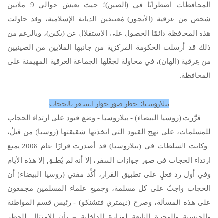
المحافظات اضطرابًا في (الصين)؛ حيث يعيش حوالي 9 ملايين
شخص من عرقية (الأيجور) مُعتنقين الديانة الإسلامية، وقد حاولت
هذه المحافظة دائمًا الحصول على الاستقلال عن (بكين)، وبالرغم من
ذلك قد أرسلت الحكومة المركزية من جانبها الملايين من الصينيين
من عِرقية (الهان)، في محاولة لجعْلها الجماعة العرقية المهيمنة على
المحافظة.
بيلاروسيا: حظر صور جواز السفر بالحجاب
قرَّرت (روسيا البيضاء) - بيلاروسيا - وضع قيود على ارتداء الحجاب
للمسلمات، على نهج القيود التي اتخذتها شقيقتها (روسيا) من قبلُ،
وكانت السلطات في (بيلاروسيا) قد أصدرت قرارًا عام 2008 يمنع
ارتداء الحجاب في صور جوازات السفر، إلا أنه لم يُطبق إلا هذه الأيام
وفي أول رد فعلٍ على تطبيق القرار، أكَّد مفتي (روسيا البيضاء) أن
الحجاب واجبٌ على كل مسلمة، وجميع علماء المسلمين مجمعون
على هذه المسألة، وصرح (ديمتري فتشنكو) - رئيس قسم المواطنة
والجنسية والهجرة التابعة لوزارة الداخلية – بأن الامتثال للحظر