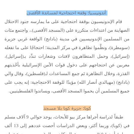
أندونيسيا: وقفه احتجاجية لمساندة الأقصى
قام الإندونيسيون بوقفة احتجاجية على ما يمارسه جنود الاحتلال
الصهاينة من اعتداءات متكررة على (المسجد الأقصى).، واجتمع مئات
من المسلمين الإندونيسيين في مدينة (بادانج) الواقعة غربي جزيرة
(سومطرة)، ونظَّموا تظاهرة في مركز المدينة؛ احتجاجًا على ما تفعله
(إسرائيل)، وحمل المتظاهرون لافتات وشعارات تندِّد بـ(إسرائيل)،
معربين عن احتجاجهم على دخول قوات الأمن الإسرائيلية بأحْذيتهم
القذرة، وخلال التظاهرة تَم جمع المساعدات لـ(فلسطين)، وقال والي
(بادانج) (مهيالدي أنصار الله) مؤيدًا للوقفة الاحتجاجية: إنه يجب على
جميع المسلمين أن يحموا المسجد الأقصى، ويساندوا الفلسطينيين.
كوبا: جزيرة كوبا بلا مسجد
طبقاً لدراسة أجراها مركز بيو للأبحاث، يوجد حوالي 9 آلاف مسلم
في (كوبا)، وربما أكثر، وبعض الدراسات أحصت عددهم إلى 13 ألف