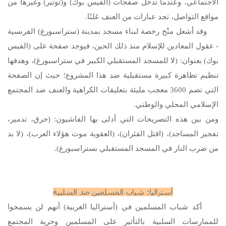
الاجتماعي، وعندما تدخل صفحات (الفيس بوك) و(توتير) وغيرها من
مواقع التواصل، تجد عبارات من العنف عَلنًا.
وقد أشعل منْح رخصة لبناء مسجد بمدينة (ستراسبورغ) الفرنسية
- عقول المعادين للإسلام منذ ذلك الحين، فيوجد صفحة على (الفيس
بوك) بعنوان: (لا للمسجد المستقبلي الكبير في ستراسبورغ)، وهدفها
تنظيم تظاهرة كبيرة مستقبلية ضد هذا المشروع؛ حيث إن الصفحة
التي تضم 3600 معجب مليئة بتعليقات الكراهية والعنف ضد المجتمع
الإسلامي المحلي والوطني.
ومن بين هذه التصريحات التي أدلى بها الفاشيون: (حرق، تدمير،
تفجير المساجد)، (اقتل الفئران)، (العقوبة موت هؤلاء العرب)، (لا بد
من ضرب النار في المسجد المستقبلي بستراسبورغ).
أستراليا: شباب المسلمين ضد السلبية
أكد شباب المسلمين في (أستراليا الغربية) أنهم لن يسمحوا
للممارسات السلبية بالتأثير على المسلمين وحرية المجتمع