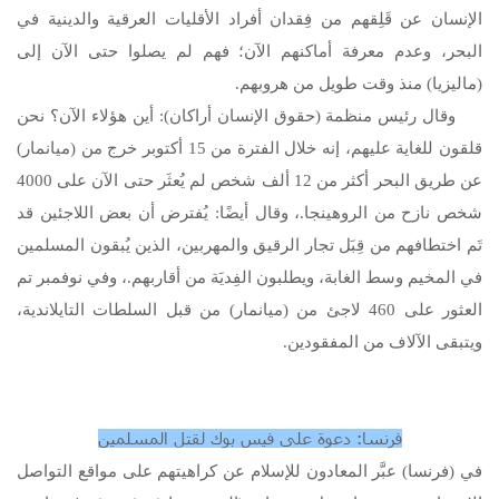
الإنسان عن قَلِقهم من فِقدان أفراد الأقليات العرقية والدينية في
البحر، وعدم معرفة أماكنهم الآن؛ فهم لم يصلوا حتى الآن إلى
(ماليزيا) منذ وقت طويل من هروبهم.
وقال رئيس منظمة (حقوق الإنسان أراكان): أين هؤلاء الآن؟ نحن
قلقون للغاية عليهم، إنه خلال الفترة من 15 أكتوبر خرج من (ميانمار)
عن طريق البحر أكثر من 12 ألف شخص لم يُعثَر حتى الآن على 4000
شخص نازح من الروهينجا.، وقال أيضًا: يُفترض أن بعض اللاجئين قد
تَم اختطافهم من قِبَل تجار الرقيق والمهربين، الذين يُبقون المسلمين
في المخيم وسط الغابة، ويطلبون الفِديَة من أقاربهم.، وفي نوفمبر تم
العثور على 460 لاجئ من (ميانمار) من قبل السلطات التايلاندية،
ويتبقى الآلاف من المفقودين.
فرنسا: دعوة على فيس بوك لقتل المسلمين
في (فرنسا) عبَّر المعادون للإسلام عن كراهيتهم على مواقع التواصل