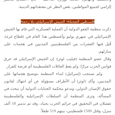
إلزامي لجميع المواطنين، بغض النظر عن معتقداتهم الدينية.
فلسطين المحتلة: الجيش الإسرائيلي بلا رحمة
ذكرت منظمة العفو الدولية أن العملية العسكرية التي قام بها الجيش
الإسرائيلي في شهري يوليو وأغسطس هذا العام في (قطاع غزة)،
قُتِل فيها العشرات من الفلسطينيين المدنيين في هجمات على
منازلهم.
وقال عضو المنظمة (فيليب لوثر): إن الجيش الإسرائيلي قد خرق
قوانين الحرب مرارًا، ولم يعطِ العائلات الفلسطينية أي فرصة للفرار.
ولم تستجب (إسرائيل) لنداء المنظمة بتوضيح هجماتها على
المدنيين، وأكد (لوثر) أن الأطراف مسؤولة عن أي انتهاك لقانون
حقوق الإنسان الدولي، وتدعو محكمة الجنايات الدولية أن تبحث في
المسألة، وترى المنظمة أن السلطات الإسرائيلية والفلسطينية
تفشلان في التحقيق في جرائم الحرب بحياد، وقد تم تدمير 18 ألف
منزل، وقتل 1500 فلسطيني، بينهم 519 طفلاً.