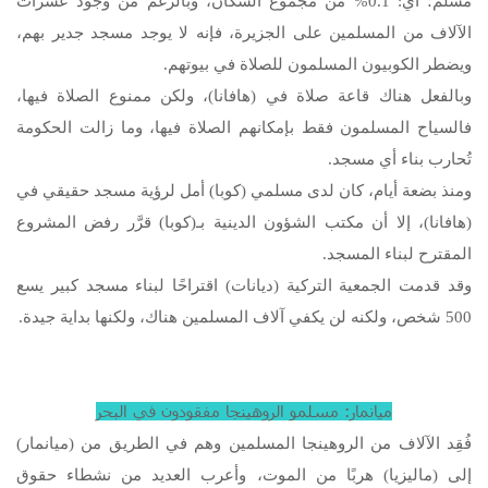
مسلم؛ أي: 0.1% من مجموع السكان، وبالرغم من وجود عشرات
الآلاف من المسلمين على الجزيرة، فإنه لا يوجد مسجد جدير بهم،
ويضطر الكوبيون المسلمون للصلاة في بيوتهم.
وبالفعل هناك قاعة صلاة في (هافانا)، ولكن ممنوع الصلاة فيها،
فالسياح المسلمون فقط بإمكانهم الصلاة فيها، وما زالت الحكومة
تُحارب بناء أي مسجد.
ومنذ بضعة أيام، كان لدى مسلمي (كوبا) أمل لرؤية مسجد حقيقي في
(هافانا)، إلا أن مكتب الشؤون الدينية بـ(كوبا) قرَّر رفض المشروع
المقترح لبناء المسجد.
وقد قدمت الجمعية التركية (ديانات) اقتراحًا لبناء مسجد كبير يسع
500 شخص، ولكنه لن يكفي آلاف المسلمين هناك، ولكنها بداية جيدة.
ميانمار: مسلمو الروهينجا مفقودون في البحر
فُقِد الآلاف من الروهينجا المسلمين وهم في الطريق من (ميانمار)
إلى (ماليزيا) هربًا من الموت، وأعرب العديد من نشطاء حقوق