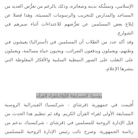
الإسلامي، وتمسُّكه بدينه وشعائره، وذلك بالرغم من تعرُّض العديد من
المساجد والمدارس للتخريب والرسومات المسيئة، وهذا فضلا عن
إبلاغ بعض المسلمين عن تعرُّضهم للاعتداءات أثناء سيرهم في
الشوارع.
وقد أكد عدد من الطلاب أن المسلمين في (أستراليا) يعيشون في
وطنهم، ويعملون ويدفعون الضرائب، ويحيون حياة مسالمة، ويعملون
على التغلب على الصور النمطية السلبية والأفكار المغلوطة التي
ينشرها الإعلام.
روسيا: المسابقة الأولى
لقراء القرآن
أُقيمت في جمهورية (قرشاي - شركيسيا) الفيدرالية الروسية
المسابقة الأولى لقراء القرآن الكريم. وقد تَم تنظيم هذا الحدث من
قِبَل الإدارة الروحية للمسلمين في (قرشاي - شركيسيا)، بدعم من
رئاسة الجمهورية. وصرح نائب رئيس الإدارة الروحية للمسلمين