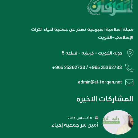
مجلة اسلامية اسبوعية تصدر عن جمعية احياء التراث
الإسلامي-الكويت
دولة الكويت - قرطبة - قطعة 5
+965 25362733 / +965 25362733
admin@al-forqan.net
المشاركات الاخيره
5 أغسطس، 2026
أمين سر جمعية إحياء.