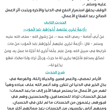
عليه وسلم -.
الوقف يحقق استمرار النفع في الدنيا والآخرة ويثبت أثر العمل
الصالح بعد انقطاع الأعمال.
الحديث الثاني
«أَرْبَعَةٌ تَجْرِي عَلَيْهِمْ أُجُورُهُمْ بَعْدَ الْمَوْتِ»
عَنْ أَبِي أُمَامَةَ - رضي الله عنه -، عَنْ رَسُولِ اللهِ - صلى الله عليه
وسلم - قَالَ: «أَرْبَعَةٌ تَجْرِي عَلَيْهِمْ أُجُورُهُمْ بَعْدَ الْمَوْتِ: مَنْ مَاتَ
مُرَابِطًا فِي سَبِيلِ اللهِ، وَمَنْ عَلِمَ عِلْمًا أُجْرِيَ لَهُ أَجْرُهُ مَا عَمِلَ بِهِ، وَمَنْ
تَصَدَّقَ بِصَدَقَةٍ فَأَجْرُهَا يَجْرِي لَهُ مَا جَرَتْ، وَرَجُلٌ تَرَكَ وَلَدًا صَالِحًا، فَهُوَ
يَدْعُو لَهُ».
شرح الحديث
الأيام تمضي، والعمر قصير، والحياة زائلة، والفرصة في
بذل الخير في الدنيا لن تتكرر، وقد أنعم الله على عباده وهيأ
لهم من الأعمال ما يستمر فيها الأجر إلى ما بعد الممات؛
فجعل الحسنات تزداد للمتصدقين، والمحسنين وهم في
قبورهم، يغنمون من الحسنات ما لم تكن في الحسبان،
ومنهم أناس يكسبون من الحسنات بعد مماتهم أكثر مما