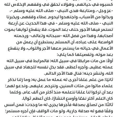
كسبوه في حياتهم، وهؤلاء تحقق في وقفهم الإخلاص لله
-عز وجل-، ومتابعة هدي النبي - صلى الله عليه وسلم -،
وبذلوا من الأسباب، واجتهدوا ليدوم عطاء وقفهم، ويخبرنا
النبي - صلى الله عليه وسلم - في هذا الحديث عن أربعة
تستمر فيها الأجور حتى بعد الموت، فلا ينقطع ثوابها بموت
أصحابها، وهذا من فضل الله -سبحانه وتعالى- ورحمته
الواسعة على عباده، أن المسلم يستطيع أن يعمل من
الأعمال في حياته ما يستمر معها الأجر والثواب، ولا ينقطع
بعد موته، وتفصيلها كما يلي:
أولاً: من مات مرابطًا في سبيل الله: فالمرابط في سبيل الله
عمله عظيم، وأجره أعظم، فقد بذل نفسه للجهاد في سبيل
الله، ولنشر دينه؛ فنال هذا الأجر الدائم.
ثانيًا: من علم علمًا أجرى له عمله ما عمل به: وما زلنا نذكر
علماء ماتوا من مئات السنين، ونترحم عليهم، وندعو لهم؛
بعد أن تركوا لنا علمًا نتعلمه منذ أكثر من ألف عام، وكلما
كان العلم أكثر نفعًا وأوسع انتشارًا، كان أعظم ثوابًا.
ثالثًا: من تصدّق بصدقة فأجرها يجري له ما وجدت: فمن أسس
وقفًا فهو له صدقة جارية، ولو مات الواقف فإن أجره مستمر؛