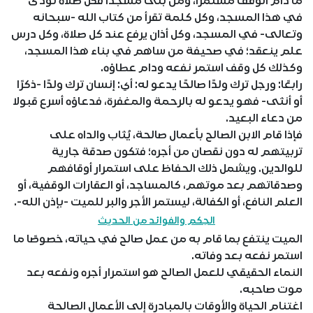
ما دام الوقف مستمرا، ومن بنى مسجدًا فكل صلاة تؤدى
في هذا المسجد، وكل كلمة تقرأ من كتاب الله -سبحانه
وتعالى- في المسجد، وكل أذان يرفع عند كل صلاة، وكل درس
علم ينعقد؛ في صحيفة من ساهم في بناء هذا المسجد،
وكذلك كل وقف استمر نفعه ودام عطاؤه.
رابعًا: ورجل ترك ولدًا صالحًا يدعو له: أي: إنسان ترك ولدًا -ذكرًا
أو أنثى- فهو يدعو له بالرحمة والمغفرة، فدعاؤه أسرع قبولا
من دعاء البعيد.
فإذا قام الابن الصالح بأعمال صالحة، يُثاب والداه على
تربيتهم له دون نقصان من أجره؛ فتكون صدقة جارية
للوالدين. ويشمل ذلك الحفاظ على استمرار أوقافهم
وصدقاتهم بعد موتهم، كالمساجد، أو العقارات الوقفية، أو
العلم النافع، أو الكفالة، ليستمر الأجر والبر للميت -بإذن الله-.
الحِكم والفوائد من الحديث
الميت ينتفع بما قام به من عمل صالح في حياته، خصوصًا ما
استمر نفعه بعد وفاته.
النماء الحقيقي للعمل الصالح هو استمرار أجره ونفعه بعد
موت صاحبه.
اغتنام الحياة والأوقات بالمبادرة إلى الأعمال الصالحة