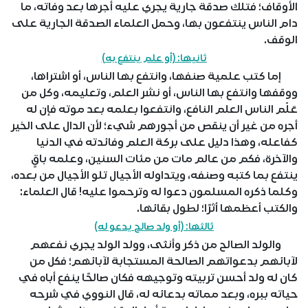
الأوقاف؛ فتلك صدقة جارية يجري عليه أجرها بعد وفاته، ما
دام الناس ينتفعون بها، وحمل العلماء الصدقة الجارية على
الوقف.
ثانيها: (أو علم ينتفع به)
إما كتب علمية صنفها، وانتفع بها الناس، أو اشتراها،
ووقفها وانتفع بها الناس، أو نشر العلم، وتعليمه، وكل من
عَلّم الناس العلم النافع، وانتفعوا بعلمه بعد موته فإن له
أجره من غير أن ينقص من أجورهم شيء؛ لأن الدال على الخير
كفاعله، وهذا دليل على بركة العلم وفائدته في الدنيا
والآخرة، فكم من عالم مات من مئات السنين، وعلمه باقٍ
ينتفع بما كتبه وصنفه، ويتداوله الأجيال تلو الأجيال من بعده،
وكلما ذكره المسلمون دعوا له وترحموا عليه! قال العلماء:
والكتب أعظمها أثرًا؛ لطول بقائها.
ثالثها: (أو ولد صالح يدعو له)
والولد الصالح من ذكر وأنثى، وولد الولد يجري نفعهم
لآبائهم بدعواتهم الصالحة المستجابة لآبائهم؛ فكل من
كان له ولد أحسن تربيته وتوجيهه فكان صالحًا ينفع أباه في
حياته ببره، وبعد مماته بدعائه له، قال النووي في شرحه