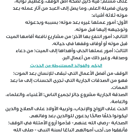
على مسلم: فيه دليل لصحة أصل الوقف، وعظيم ثوابه،
وبيان فضيلة العلم، وما يصل إلى العبد من آثار عمله بعد
موته ثلاثة أشياء:
الأول: أمور عملها غيره بعد موته؛ بسببه وبدعوته
وتوجيهه إليها قبل موته.
الثاني: أمور انتفع بها الآخر؛ من مشاريع نافعة أقامها الميت
قبل موته أو أوقاف وقفها في حياته.
الثالث: أمور عملها الحي وأهداها إلى الميت؛ من دعاء
وصدقة، وغير ذلك من أعمال البر.
الحِكم والفوائد المستنبطة من الحديث
الوقف من أفضل الأعمال التي تبقى للإنسان بعد الموت؛
فهو من الصدقات الجارية التي تجري الحسنات إلى ما بعد
الممات.
الصدقة الجارية مشروع جائز لجميع الناس: الأغنياء، والعلماء،
والعامة.
الحث على الزواج والإنجاب، وتربية الأولاد على الصلاح والدين
ليكونوا خلفًا صالحًا يدعون للوالدين بعد وفاتهم.
الصحابة -رضي الله عنهم- قدّموا أروع الأمثلة في الوقف؛
فأنفقوا من أحب أموالهم اتباعًا لسنة النبي - صلى الله