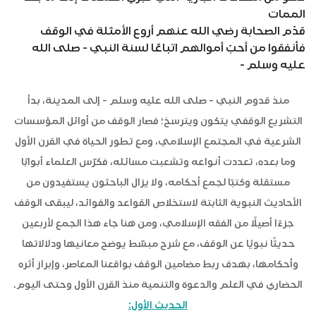
الممات
قدّم الصحابة رضي الله عنهم أروع الأمثلة في الوقف
فأنفقوا من أحبّ أموالهم اتباعًا لسنة النبي - صلى الله
عليه وسلم -
منذ قدوم النبي - صلى الله عليه وسلم - إلى المدينة، بدأ
التشريع الوقفي يتكون ويترسخ؛ فصار الوقف من أوائل المؤسسات
الشرعية في المجتمع الإسلامي، ومع تطور الحياة في القرن الأول
وما بعده، تعددت أنواعه وتشعبت مسائله، فكرّس العلماء أبوابًا
مستقلة وكتبًا لجمع أحكامه، ولا يزال الباحثون يستفيدون من
الأحاديث النبوية الثابتة لاستخلاص القواعد والفوائد، ليبقى الوقف
جزءًا أصيلًا من الفقه الإسلامي، ومن هنا جاء هذا الجمع لأربعين
حديثًا نبويًا عن الوقف، مع شرح مبسّط يوضح معانيها ودلالاتها
وأحكامها، بهدف ربط مضامين الوقف بواقعنا المعاصر، وإبراز أثره
الحضاري في العلم والدعوة والتنمية منذ القرن الأول وحتى اليوم.
الحديث الأول: