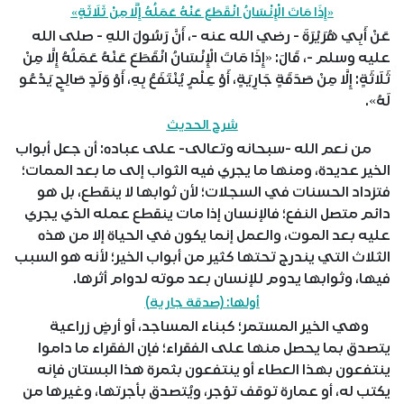
«إِذَا مَاتَ الْإِنْسَانُ انْقَطَعَ عَنْهُ عَمَلُهُ إِلَّا مِنْ ثَلَاثَةٍ»
عَنْ أَبِي هُرَيْرَةَ - رضي الله عنه -، أَنَّ رَسُولَ اللهِ - صلى الله
عليه وسلم -، قَالَ: «إِذَا مَاتَ الْإِنْسَانُ انْقَطَعَ عَنْهُ عَمَلُهُ إِلَّا مِنْ
ثَلَاثَةٍ: إِلَّا مِنْ صَدَقَةٍ جَارِيَةٍ، أَوْ عِلْمٍ يُنْتَفَعُ بِهِ، أَوْ وَلَدٍ صَالِحٍ يَدْعُو
لَهُ».
شرح الحديث
من نعم الله -سبحانه وتعالى- على عباده: أن جعل أبواب
الخير عديدة، ومنها ما يجري فيه الثواب إلى ما بعد الممات؛
فتزداد الحسنات في السجلات؛ لأن ثوابها لا ينقطع، بل هو
دائم متصل النفع؛ فالإنسان إذا مات ينقطع عمله الذي يجري
عليه بعد الموت، والعمل إنما يكون في الحياة إلا من هذه
الثلاث التي يندرج تحتها كثير من أبواب الخير؛ لأنه هو السبب
فيها، وثوابها يدوم للإنسان بعد موته لدوام أثرها.
أولها: (صدقة جارية)
وهي الخير المستمر؛ كبناء المساجد، أو أرضٍ زراعية
يتصدق بما يحصل منها على الفقراء؛ فإن الفقراء ما داموا
ينتفعون بهذا العطاء أو ينتفعون بثمرة هذا البستان فإنه
يكتب له، أو عمارة توقف تؤجر، ويُتصدق بأجرتها، وغيرها من