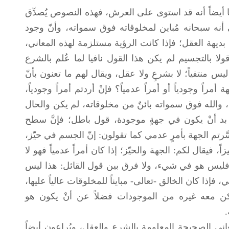
أيضاً أنه قد استوى على العرش، فهذه النصوص يُصدِّق
 أنه سبحانه مُباين لمخلوقاته فوق سمواته، وأنّ وجود
بديهة العقل؛ فإذا كانت الرؤية مستلزمة لهذه المعاني،
قولا بالتجسيم لم يكن هذا القول نافيا لما عُلم بالشرع
س منتفياً؛ لا بشرعٍ ولا عقل، ويقال لهم ما تعنون بأنّ
مراً وجودياً أو أمراً عدمياً؟ فإنْ أردتم أمراً وجودياً،
وق، والله فوق سمواته بائنٌ من مخلوقاته، لم يكن والحال
بد أنْ يكون في جهةٍ موجودة، قول باطل؛ فإنَّ سطح
َرتم الجهة بأمرٍ عدمي كما تقولون: إنّ الجسم في حيّز،
، فيقال لكم: الجهة والحيّز؛ إذا كان أمراً عدمياً فهو لا
ليس هو في شيء، ولا فرق بين قول القائل: هذا ليس
ذا كان الخالق -تعالى- مبايناً للمخلوقات عالياً عليها،
م يكن معه غيره من الموجودات فضلاً عن أنْ يكون هو
 الصحيحة المعلومة بالشرع والعقل، ويُراعون أيضاً