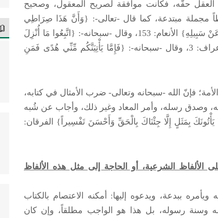
وا العقل حقّه، فكانت موافقة لصريح المعقول، وصحيح
مجملة مبتدعة، كما قال -تعالى-: {وَأَنَّ هَذَا صِرَاطِي
مُسْتَقِيماً فَاتَّبِعُوهُ وَلا تَتَّبِعُوا السُّبُلَ فَتَفَرَّقَ بِكُمْ عَنْ سَبِيلِهِ} الأنعام: 153، وقال -سبحانه-: {اتَّبِعُوا مَا أُنْزِلَ
إِلَيْكُمْ مِنْ رَبِّكُمْ وَلا تَتَّبِعُوا مِنْ دُونِهِ أَوْلِيَاءَ} الأعراف: 3، وقال -سبحانه-: {فَإِمَّا يَأْتِيَنَّكُم مِّنِّي هُدًى فَمَنِ
؛ فإنّ الله -سبحانه وتعالى- ضرب الأمثال في كتابه،
يته، وصدق رسله، وأمر المعاد وغير ذلك، وأجاب عن شُبه
ِمَثَلٍ إِلَّا جِئْنَاكَ بِالْحَقِّ وَأَحْسَنَ تَفْسِيراً} الفرقان:
 الألفاظ الشرعية، أو الحاجة إلى مثل هذه الألفاظ
مره ببدعة، ويدعوه إليها: أمكنه الاعتصام بالكتاب
لله وسنة رسوله، بل هذا هو الواجب مطلقاً، وإن كان