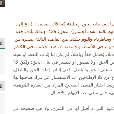
ا إلى بيان الحق وتجليته كما قال -تعالى-: {ادع إلى
سبيل ربك بالحكمة والموعظة الحسنة وجادلهم بالتي هي أحسن} النحل: 125؛ ولذلك تأتي هذه
ومناظرته، واليوم نتكلم عن القاعدة الثالثة عشرة من
يهام في الألفاظ، والاستفصال عند الإجْمال في الكلام.
اً، يَحتمل حقاً وباطلاً، لم يكن لنا إثبات اللفظ أو نفيه،
 الحق، ولا لقصور أو تقصير في بيان الحق؛ ولكنْ لأنّ
 على الحق والباطل، ففي إثباتها إثبات الحق والباطل،
 عن كلا الإطْلاقين، ثم الاستفسار عن مراد صاحبها بها؛
د، وبعد اختيار المعنى الصحيح المراد من العبارة المُوهمة،
 حتى ينتفي عنه الإيهام والإجمال.
امية، التي لا أصل لها في الشرع، ولا هي صحيحة في