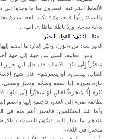
الألفاظ الشرعية، فيعبرون بها ما وجدوا إلى ذل
والسنة؛ ردُّوا عليه، ومَنْ تكلم بلفظ مبتدع يحتم
بدعة ببدعة، وردَّ باطلا بباطل». انتهى.
المثال الثاني: القول بالحيِّز
الحيز لغة: من (حَوَز)، وحيّز الدار: ما انضم إلي
ومن معانيه: الميل من جهة إلى جهة أخرى، كما في 
مُتَحَيِّزاً إِلَى فِئَةٍ}
القتال، لينصروه أو ينصرهم»، قال شيخ الإسلام
حازه يحوزه: إذا جمعه وضمّه، وتحيّز وتفيْعل، كما أن
لطائفة تفيء إلى العدو، فاجتمع إليها وانضم إليها،
وأما عند المتكلمين: فالتحيز أعم منه في ا
عندهم: ما يشار إليه، فتكون السموات والأرض 
متحيزاً في اللغة».
وأول من عُرف عنه إطلاق الألفاظ المبتدعة الم