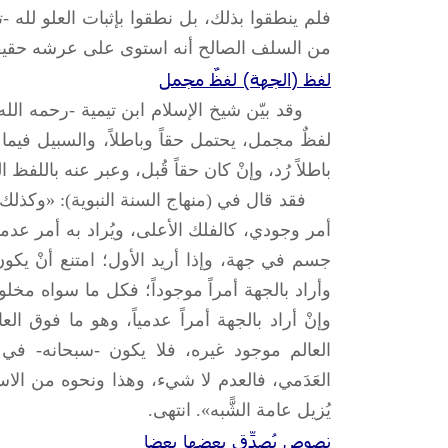
فلم ينطقوا بذلك، بل نطقوا بإثبات العلو لله -
من السلف الصالح أنه استوى على عرشه حقيق
لفظ (الجهة) لفظٌ مجمل
وقد بيّن شيخ الإسلام ابن تيمية -رحمه الله-
لفظٌ مجمل، يحتمل حقاً وباطلاً، والسبيل فيما
باطلاً رُد، وإنْ كان حقاً قُبل، وعبر عنه باللف
فقد قال في (منهاج السنة النبوية): «وكذلك ا
أمر وجودي، كالفلك الأعلى، ويُراد به أمر عدمي،
جسم في جهة، وإذا أريد الأول؛ امتنع أنْ 
وأراد بالجهة أمراً موجوداً؛ فكل ما سواه مخل
وإنْ أراد بالجهة أمراً عدمياً، وهو ما فوق ال
العالم موجود غيره، فلا يكون -سبحانه- في 
العَدَمي، فالعدم لا شيء، وهذا ونحوه من الا
يُزيل عامة الشًّبه». انتهى.
نصوص يُصدِّق بعضها بعضا