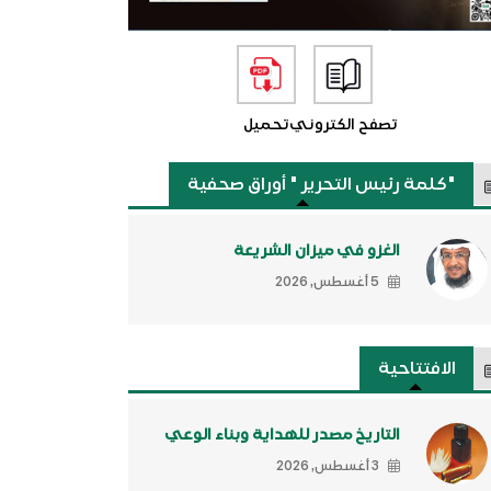
تصفح الكتروني
تحميل
"كلمة رئيس التحرير " أوراق صحفية
الغزو في ميزان الشريعة
5 أغسطس, 2026
الافتتاحية
التاريخ مصدر للهداية وبناء الوعي
3 أغسطس, 2026