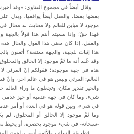
وقال أيضاً في مجموع الفتاوى: «وقد أخبرنا 
بعضها بعضا، والعقل أيضاً يوافقها، ويدل على
موجود لا مباين للعالم ولا محايث له محال في 
فهذا حقٌ؛ وإذا سميتم أنتم هذا قولاً بالجهة و
والعقل، إذا كان معنى هذا القول والحال هذه لي
هذا إثبات للجهة، والجهة ممتنعة؟ أتعنون بالجهة أ
وقد عُلم أنه ما ثَمَّ موجود إلا الخالق والمخل
هذه في جهة موجودة؛ فقولكم إنّ المرئي لا 
العالم: المرئي وليس هو في عالم آخر، وإنْ فسّ
والحيز تقدير مكان، وتجعلون ما وراء العالم حيزاً
شيء، وما كان في جهة عدمية أو حيز عدمي ف
في شيء، وبين قوله هو في العدم أو أمر عدمي، فإ
وما ثَمَّ موجود إلا الخالق أو المخلوق، ل
-سبحانه- في شيء موجود يحصره، أو يحيط به.
فطريقة السلف والأئمة أنهم يراعون المعاني