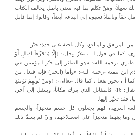
ك سبيلاً، ومَنْ تكلم بما فيه معنى باطل يخالف الكتاب
ل حقاً وباطلاً نسبوه إلى البدعة أيضاً، وقالوا: إنما قابل
ها من المرافق والمنافع، وكل ناحية على حدة: حيّز.
قول الله -عزّ وجل-: {إِلَّا مُتَحَرِّفاً لِقِتَالٍ أَوْ
 الأنفال: 16، قال ابن جرير الطبري -رحمه الله-: «هو الصائر إلى حيّز المؤمنين في
 ابن تيمية -رحمه الله-: «وأما (الحيز) فإنه فيعل من
 يحوز يفعل، كما قال -تعالى-: {وَمَنْ يُوَلِّهِمْ يَوْمَئِذٍ
دُبُرَهُ إِلَّا مُتَحَرِّفاً لِقِتَالٍ أَوْ مُتَحَيِّزاً إِلَى فِئَةٍ} الأنفال: 16، فالمقاتل الذي يترك مكاناً، وينتقل إلى آخر،
 فقد تحيّز إليها.
للغة العربية، فهم يجعلون كل جسم متحيزاً، والجسم
وما بينهما متحيزاً على اصطلاحهم، وإنْ لم يسمَّ ذلك
جملة، نفياً أو إثباتاً: هم أهل الكلام المحدث، الذين