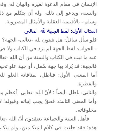
الإنسان في مقام الدعوة لغيره والبيان له، وفي 
والسنة، ويدعو إلى ذلك، وله أن يتكلم مع ذل
وسلم - بالأقيسة العقلية والأمثال المضروبة.
المثال الأول: لفظ الجهة لله -تعالى
فلو سأل سائلٌ: هل تثبتون لله -تعالى- الجهة؟
- الجواب: لفظ الجهة لم يرد في الكتاب ولا في ا
عنه ما ثبت في الكتاب والسنة من أن الله -تعا
فالجِهة: قد يُراد بها جهة سُفل، أو جهة علو تحيط
أما المعنى الأول: فباطل، لمنافاته العلو لله
والفطرة.
والثاني: باطل -أيضاً-؛ لأنّ الله -تعالى- أعظم
وأما المعنى الثالث: فحقٌ يجب إثباته وقبوله؛ ل
مخلوقاته.
فأهل السنة والجماعة يعتقدون أنّ الله -تعالى
هذه؛ فقد جاءت في كلام المتكلمين، ولم يتكلم 