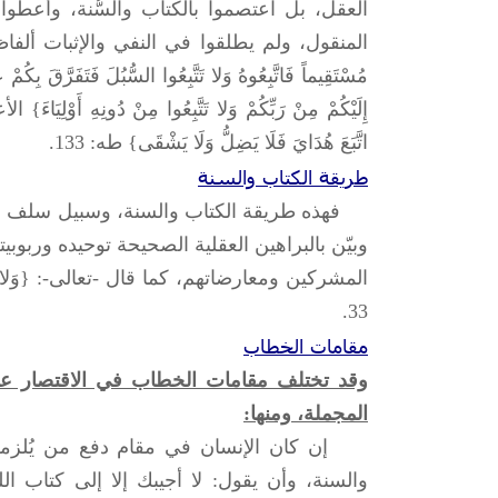
العقل، بل اعتصموا بالكتاب والسُّنة، وأعط
المنقول، ولم يطلقوا في النفي والإثبات ألفاظاً 
اتَّبَعَ هُدَايَ فَلَا يَضِلُّ وَلَا يَشْقَى} طه: 133.
طريقة الكتاب والسنة
فهذه طريقة الكتاب والسنة، وسبيل سلف الأمة
وبيّن بالبراهين العقلية الصحيحة توحيده وربوب
المشركين ومعارضاتهم، كما قال -تعالى-: {وَلا يَأْتُونَكَ ب
33.
مقامات الخطاب
وقد تختلف مقامات الخطاب في الاقتصار على
المجملة، ومنها:
إن كان الإنسان في مقام دفع من يُلزمه ويأ
والسنة، وأن يقول: لا أجيبك إلا إلى كتاب ا