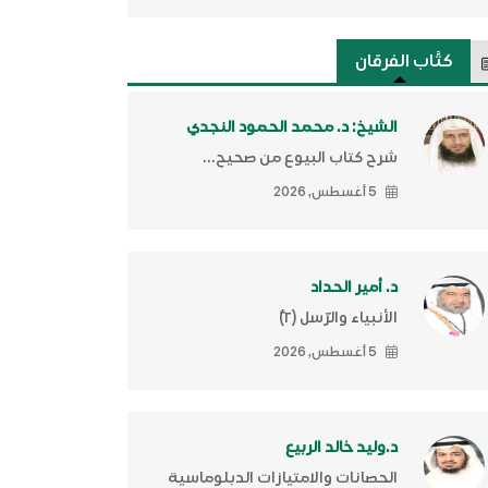
كتَّاب الفرقان
الشيخ: د. محمد الحمود النجدي
شرح كتاب البيوع من صحيح...
5 أغسطس, 2026
د. أمير الحداد
الأنبياء والرّسل (٢)ّ
5 أغسطس, 2026
د.وليد خالد الربيع
الحصانات والامتيازات الدبلوماسية