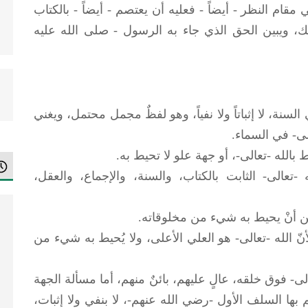
مقام النظر - أيضاً - فعليه أن يعتصم - أيضاً - بالكتاب
ك، ويبين الحق الذي جاء به الرسول - صلى الله عليه
لسنة، لا إثباتاً ولا نفياً، وهو لفظٌ مجمل محتمل، ويغني
لى- في السماء.
 بالله -تعالى-، أو جهة علو لا تحيط به.
 -تعالى- الثابت بالكتاب، والسنة، والإجماع، والعقل،
 مِن أنْ يحيط به شيء من مخلوقاته.
أنّ الله -تعالى- هو العلي الأعلى، ولا يُحيط به شيء من
- فوق خلقه، عالٍ عليهم، بائنٌ منهم، أما مسألة الجهة
بها السلف الأول -رضي الله عنهم-، لا بنفي ولا إثبات،