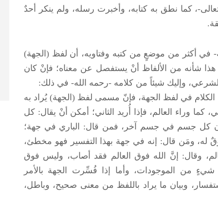
تعالى-، كما نطق به كتابه، وأخبرت رسله، ولم ينكر أحدٌ
ة.
 في أكثر من موضعٍ من كتبه وفتاويه، أن لفظ (الجهة)
 هذا شأنه من الألفاظ أنْ يستفصل عن معناه؛ فإنْ كان
ظ الشرعي، وإليك شيئاً من كلامه -رحمه الله- في ذلك:
لكلام في لفظ الجهة، فإنّ مسمى لفظ (الجهة) يُراد به
 كما وراء العالم، فإذا أُريد الثاني؛ أمكن أنْ يقال: كل
يكون كل جسم في جسم آخر، فمن قال: الباري في جهة؛
وقٌ له، ومَن قال: إنه في جهة بهذا التفسير فهو مخطئ،
عالم، وقال: إنَّ الله فوق العالم فقد أصاب، وليس فوق
شيءٍ من الموجودات، وأما إذا فُسِّرت الجهة بالأمر
ستفسار، وبيان ما يراد باللفظ من معنى صحيح، وباطل،