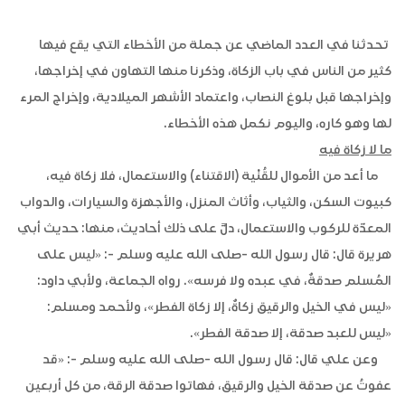
تحدثنا في العدد الماضي عن جملة من الأخطاء التي يقع فيها
كثير من الناس في باب الزكاة، وذكرنا منها التهاون في إخراجها،
وإخراجها قبل بلوغ النصاب، واعتماد الأشهر الميلادية، وإخراج المرء
لها وهو كاره، واليوم نكمل هذه الأخطاء.
ما لا زكاة فيه
ما أعد من الأموال للقُنْية (الاقتناء) والاستعمال، فلا زكاة فيه،
كبيوت السكن، والثياب، وأثاث المنزل، والأجهزة والسيارات، والدواب
المعدّة للركوب والاستعمال، دلَّ على ذلك أحاديث، منها: حديث أبي
هريرة قال: قال رسول الله -صلى الله عليه وسلم -: «ليس على
المُسلم صدقةٌ، في عبده ولا فرسه». رواه الجماعة، ولأبي داود:
«ليس في الخيل والرقيق زكاةٌ، إلا زكاة الفطر»، ولأحمد ومسلم:
«ليس للعبد صدقة، إلا صدقة الفطر».
وعن علي قال: قال رسول الله -
صلى الله عليه وسلم
-: «قد
عفوتُ عن صدقة الخيل والرقيق، فهاتوا صدقة الرقة، من كل أربعين