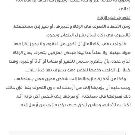
وتنوي به صدقة غير واجبة عليك، ويكون لك أجرها إن شاء الله
تعالى.
التصرف في الزكاة
ومن الأخطاء التصرف في الزكاة وتغييرها، أو بغير إذن مستحقها،
كالتصرف في زكاة المال بشراء الطعام ونحوه.
فالواجب في زكاة المال أنْ تكون من النقود، ولا يجوز إخراجها
مواد عينية، ولا سلعاً غذائية؛ فبعض المزكين يتصرف بمال الزكاة
الذي عنده، بأنْ يشتري ملابس للفقير أو طعاماً أو أثاثاً أو غيره، وهذا
خطأ، بل الواجب دفعها للفقير وهو يتصرف بها كما يشاء.
وكذا من أخذ زكاة لإيصالها إلى شخص معين ممن يستحقها،
وجب عليه أن يؤديها إلى من أرسلت له، دون التصرف بها، فإن خالف
ذلك فصرفها في مصلحته، أو صرفها إلى شخص آخر، فإنه آثمٌ
لخيانته للأمانة، وضامن للحق حتى يؤديه إلى من أرسل إليه.