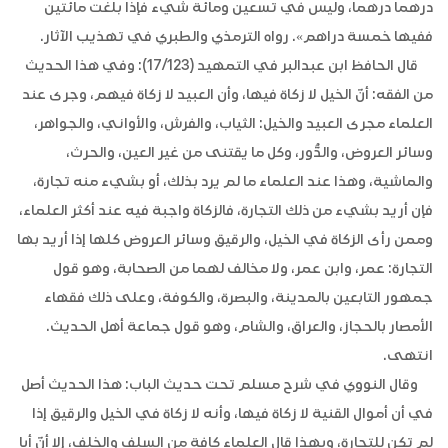
درهما درهما، وليس في تسعين ومائة شيء فإذا بلغت مائتين
ففيها خمسة دراهم». رواه الترمذي والطبري في تهذيب الآثار.
قال الحافظ ابن عبدالبر في التمهيد (17/123): وفي هذا الحديث
من الفقه: أنّ الخيل لا زكاة فيها، وأن العبيد لا زكاة فيهم، وجرى عند
العلماء مجرى العبيد والخيل: الثياب، والفرش، والأواني، والجواهر،
وسائر العروض، والدُّور، وكل ما يقتنى من غير العين، والحرث،
والماشية، وهذا عند العلماء ما لم يرد بذلك، أو بشيء منه تجارة،
فإن أريد بشيء من ذلك التجارة، فالزكاة واجبة فيه عند أكثر العلماء،
وممن رأى الزكاة في الخيل، والرقيق وسائر العروض كلها إذا أريد بها
التجارة: عمر، وابن عمر، ولا مخالف لهما من الصحابة، وهو قول
جمهور التابعين بالمدينة، والبصرة، والكوفة، وعلى ذلك فقهاء
الأمصار بالحجاز، والعراق، والشام، وهو قول جماعة أهل الحديث.
انتهى.
وقال النووي في شرح مسلم تحت حديث الباب: هذا الحديث أصل
في أن أموال القنية لا زكاة فيها، وأنه لا زكاة في الخيل والرقيق إذا
لم تكن للتجارة، وبهذا قال العلماء كافة من السلف والخلف، إلا أنّ أبا