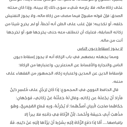
على زكاة ماله، فلا يلزمه شيء سوى ذلك إلا ببينة، وإذا كان محله
الصدق: فإنّ قوله مقبولٌ فيما مضى من زكاة ماله، ولا يجوز التفتيش
خلفه، أو تكذيبه؛ فإنْ غلب على الظن أنه أخطأ، أو لم يخرج شيئا من
زكاته السابقة، فعليك أن تتطلف معه حتى يخرجها هو، أو تخرجها
أنت من ماله.
لا يجوز إسقاط ديون الناس
ومما يجهله بعضهم في باب الزكاة أنه لا يجوز إسقاط ديون
الناس والتجارة والأقساط عن المتعثرين، واعتبارها من الزكاة؛
فإسقاط الدين عن المدين واعتباره زكاة، الجمهور من الفقهاء على
منعه.
قال الحافظ النووي في المجموع: إذَا كَانَ لِرَجُلٍ على مُعْسِرٍ دَيْنٌ
فأَرادَ أَنْ يَجْعَلَهُ عن زَكَاتِهِ، وقال لَهُ جَعَلْتُهُ عَنْ زَكَاتِي، فَوَجْهَانِ:
حَكَاهُمَا صَاحِبُ الْبَيَانِ أَصَحُّهُمَا: لَا يُجْزِئُهُ، وَبِهِ قَطَعَ الصَّيْمَرِيُّ، وَهُوَ
مَذْهَبُ أَبِي حَنِيفَةَ وَأَحْمَدَ، لِأَنَّ الزَّكَاةَ فِي ذِمَّتِهِ فلا يبرأ إلا
بإقباضها.... أَمَّا إذَا دَفَعَ الزَّكَاةَ إلَيْهِ بِشَرْطِ أَنْ يَرُدَّهَا إلَيْهِ عَنْ دَيْنِهِ، فَلَا