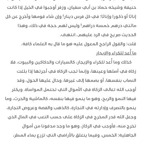
حنيفة وشيخه حماد بن أبي سفيان، وزفر أوجبوا في الخيل إذا كانت
إناثا أو ذكورا وإناثا؛ في كل فرس دينار! وإن شاء قومها وأخرج عن كل
مائتي درهم خمسة دراهم! وليس لهم حجة في ذلك، وهذا
الحديث صريح في الرد عليهم، انتهى.
قلت: والقول الراجح المعول عليه هو ما قال به العلماء كافة.
ما أُعد للكراء والإيجار
كذلك وما أُعد للكراء والإيجار، كالسيارات والدكاكين والبيوت، فلا
زكاة في أصلها وعينها، وإنما تجب الزكاة في أجرتها إذا بلغت
النصاب بنفسها، أو بضمها إلى غيرها، وحال عليها الحول، وقد
أوجب الله تعالى الزكاة في الأموال التي تحتمل المواساة. ويكثر
فيها النمو والربح، وهو ما ينمو فيها بنفسه، كالماشية والحرث، وما
ينمو بالتصرف وإدارته في التجارة، كالذهب والفضة وعروض التجارة،
وجعل الله قدر المخرج في الزكاة على حسب التعب في المال الذي
تخرج منه، فأوجب في الركاز، وهو ما وجد مدفونا من أموال
الجاهلية: الخمس، وفيما يتعلق بالأراضي التي تزرع بماء المطر،