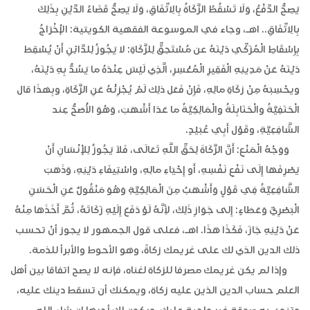
يَصِحُّ الدَّفْعُ، وَلَا تَسْقُطُ الزَّكَاةُ بِالِاتِّفَاقِ، وَلَا يَصِحُّ قَضَاءُ الدَّيْنِ بِذَلِكَ
بِالِاتِّفَاقِ.. اهـ، وجاء في الموسوعة الفقهية الكويتية: الإْخْرَاجُ
بِإِسْقَاطِ الْمُزَكِّي دَيْنَهُ عن مُسْتَحِقٍّ لِلزَّكَاةِ: لا يَجُوزُ لِلدَّائِنِ أَنْ يُسْقِطَ
دَيْنَهُ عَنْ مَدِينِهِ الْفَقِيرِ الْمُعْسِرِ، الَّذِي لَيْسَ عِنْدَهُ ما يَسُدُّ بِهِ دَيْنَهُ،
ويحْسِبَهُ مِنْ زكَاةِ مالِهِ، فَإِنْ فَعَل ذلِك لَمْ يُجْزِئْهُ عَنِ الزَّكَاةِ، وبِهذَا قال
الْحَنَفِيَّةُ والْحَنَابِلَةُ والْمَالِكِيَّةُ ما عَدَا أَشْهَبَ، وَهُوَ الأْصَحُّ عِند
الشَّافِعِيَّةِ، وقَوْل أَبِي عُبَيْدٍ.
وَوَجْهُ الْمَنْعِ: أَنَّ الزَّكَاةَ لِحَقِّ اللَّهِ تَعَالَى، فَلاَ يَجُوزُ لِلإْنْسَانِ أَنْ
يَصْرِفَهَا إِلَى نَفْعِ نَفْسِهِ، أَو إِحْيَاءِ مالِهِ، واسْتِيفَاءِ دَيْنِهِ، وَذَهَبَ
الشَّافِعِيَّةُ فِي قَوْلٍ وَأَشْهَبُ مِنَ الْمَالِكِيَّةِ وَهُوَ مَنْقُولٌ عَنِ الْحَسَنِ
الْبَصْرِيِّ وَعَطَاءٍ: إِلى جَوَازِ ذَلِكَ، لأِنَّهُ لَوْ دَفَعَ إِلَيْهِ زَكَاتَهُ، ثُمَّ أَخَذَهَا مِنْهُ
عَنْ دَيْنِهِ جَازَ، فَكَذَا هَذَا. اهـ، فعلى قول الجمهور لا يجوز أنْ تحسب
ذلك الدين الذي لك على غريمك زكاةً، وهو الأحوط والأبرأ للذمة.
وإذا لم يكن غريمك مصرفا للزكاة لغناه، فإنه لا يصح اتفاقا بين أهل
العلم حساب الدين الذين عليه زكاة، ويمكنك أن تسقط دينك عليه،