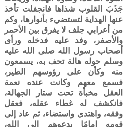
جَذَبَ القلوب شذاها فانجفلت تأخذ
عنها الهداية لتستضيء بأنوارها، وكم
من أعرابي جلف لا يفرق بين الأحمر
والأصفر، وفد عليه فدخله ورأى
أصحاب رسول الله
صلى الله عليه
وسلم
حوله هالة تحف به، يسمعون
منه وكأن على رؤوسهم الطير،
فسمع معهم وكانت عنده نعمة
العقل مخبأة تحت ستار الجهالة،
فانكشف له غطاء عقله، فعقل
وفقه، واهتدى واستضاء، ثم عاد إلى
قومه إمامًا يدعوهم إلى الله،