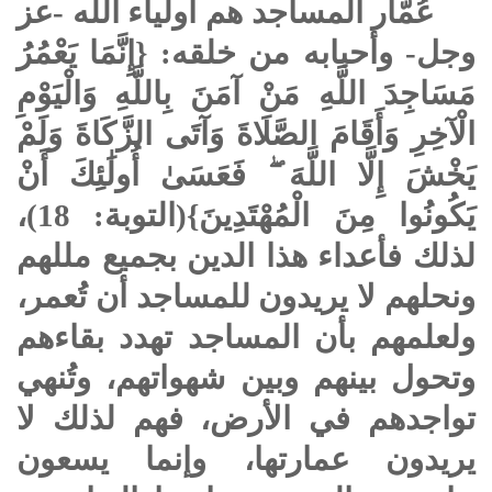
عُمّار المساجد هم أولياء الله -عز
وجل- وأحبابه من خلقه: {إِنَّمَا يَعْمُرُ
مَسَاجِدَ اللَّهِ مَنْ آمَنَ بِاللَّهِ وَالْيَوْمِ
الْآخِرِ وَأَقَامَ الصَّلَاةَ وَآتَى الزَّكَاةَ وَلَمْ
يَخْشَ إِلَّا اللَّهَ ۖ فَعَسَىٰ أُولَٰئِكَ أَنْ
يَكُونُوا مِنَ الْمُهْتَدِينَ}(التوبة: 18)،
لذلك فأعداء هذا الدين بجميع مللهم
ونحلهم لا يريدون للمساجد أن تُعمر،
ولعلمهم بأن المساجد تهدد بقاءهم
وتحول بينهم وبين شهواتهم، وتُنهي
تواجدهم في الأرض، فهم لذلك لا
يريدون عمارتها، وإنما يسعون