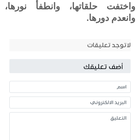
واختفت حلقاتها، وانطفأ نورها،
وانعدم دورها.
لاتوجد تعليقات
أضف تعليقك