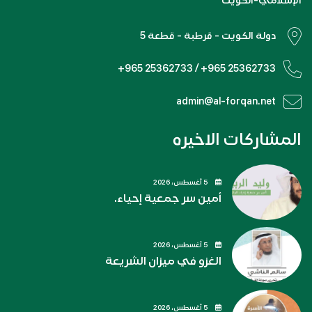
الإسلامي-الكويت
دولة الكويت - قرطبة - قطعة 5
+965 25362733 / +965 25362733
admin@al-forqan.net
المشاركات الاخيره
5 أغسطس، 2026
أمين سر جمعية إحياء.
5 أغسطس، 2026
الغزو في ميزان الشريعة
5 أغسطس، 2026