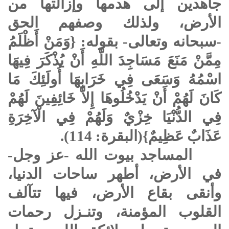
جاهدين إلى هدمها وإزالتها من
الأرض، ولذلك وصفهم الحق
-سبحانه وتعالى- بقوله: {وَمَنْ أَظْلَمُ
مِمَّنْ مَنَعَ مَسَاجِدَ اللَّهِ أَنْ يُذْكَرَ فِيهَا
اسْمُهُ وَسَعَى فِي خَرَابِهَا أُولَئِكَ مَا
كَانَ لَهُمْ أَنْ يَدْخُلُوهَا إِلاَّ خَائِفِينَ لَهُمْ
فِي الدُّنْيَا خِزْيٌ وَلَهُمْ فِي الْآخِرَةِ
عَذَابٌ عَظِيمٌ}(البقرة: 114).
المساجد بيوت الله -عز وجل-
في الأرض، أطهر ساحات الدنيا،
وأنقى بقاع الأرض، فيها تتآلف
القلوب المؤمنة، وتنـزل رحمات