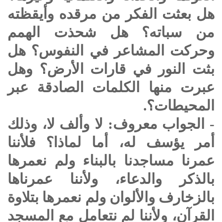
هل بعثت الفكر من مرقده وأيقظته
من سباته؟ هل شحذت الهمم
وحركت المشاعر في النفوس؟ هل
بثت النور في قارات الأرض؟ وهل
عبرت منها الكلمات الصادقة عبر
المحيطات؟.
- الجواب معروف: لا وألف لا، وذلك
أمر يؤسف له، أما لماذا؟ فلأننا
عمرنا مساجدنا بالبناء ولم نعمرها
بالذكر والدعاء، ولأننا عمرناها
بالزخارف والألوان ولم نعمرها بتلاوة
القرآن، ولأننا لم نتعامل مع المسجد