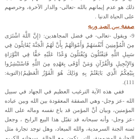
ذلك هو عدم إيمانهم بالله -تعالى- والدار الآخرة، وحرصهم
على الحياة الدنيا .
صفقة بين العبد وربه
9- ويقول -تعالى- في فضل المجاهدين: {إِنَّ اللَّهَ اشْتَرَى
مِنَ الْمُؤْمِنِينَ أَنْفُسَهُمْ وَأَمْوَالَهُمْ بِأَنَّ لَهُمُ الْجَنَّةَ يُقَاتِلُونَ فِي
سَبِيلِ اللَّهِ فَيَقْتُلُونَ وَيُقْتَلُونَ وَعْدًا عَلَيْهِ حَقًّا فِي التَّوْرَاةِ
وَالإِنْجِيلِ وَالْقُرْآنِ وَمَنْ أَوْفَى بِعَهْدِهِ مِنَ اللَّهِ فَاسْتَبْشِرُوا
بِبَيْعِكُمُ الَّذِي بَايَعْتُمْ بِهِ وَذَلِكَ هُوَ الْفَوْزُ الْعَظِيمُ}(التوبة:
111).
ففي هذه الآية الترغيب العظيم في الجهاد في سبيل
الله -عز وجل- وهي الصفقة المعقودة بين الله وبين عباده
المؤمنين، وبيان أنَّ المؤمن قد باع نفسه وماله على الله
-عز وجل- وأنه سبحانه قد تقبّل هذا البيع الرابح ، وجعل
ثمنه الجنة السرمدية، والله الميعاد، وهل توجد تجارة مثل
التجارة المضمونة، التي تكون مع الخالق سبحانه الكريم