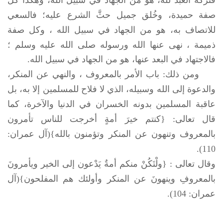
صفة حميدة، وخُلق جميل حثَّ الشرع عليه؛ فالسعي
للاتصاف به، هو من الجهاد في سبيل الله ، وكل صفة
ذميمة ، نهى عنها الله ورسوله
صلى الله عليه وسلم
؛
فالاجتهاد في البعد عنها، هو من الجهاد في سبيل الله.
ومن ذلك: باب الأمر بالمعروف ، والنهي عن المنكر،
والدعوة إلى الله وسبيله، الذي لا فلاح للمسلمين إلا به، بل
عاقبة المسلمين بدونه الخسران في الدنيا والآخرة، كما
قال تعالى: {كنتم خيرَ أمةٍ أخرجت للناس تأمرون
بالمعروف وتنهون عن المنكر وتؤمنون بالله}(آل عمران:
110).
وقال تعالى : {ولْتَكُنْ منكم أمةٌ يَدْعون إلى الخير ويأمرونَ
بالمعروفِ وينهونَ عن المنكر وأولئك هم المفلحون}(آل
عمران: 104).