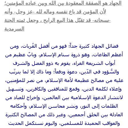
الجهاد هو الصفقة المعقودة بين الله وبين عباده المؤمنين؛
لأن المؤمن قد باع نفسه وماله لله -عز وجل- وأنه
-سبحانه- قد تقبّل هذا البيع الرابح ، وجعل ثمنه الجنة
السرمدية
فضائل الجهاد كثيرة جداً؛ فهو من أفضل القُربات، ومن
أعظم الطاعات، وهو ذروة سنام الإسلام، وبابٌ عظيم من
أبواب الشريعة الغراء، يقوم به ذوو الفضل والشرف
والسُّؤود في الدّين، دعوة ودفعاً؛ وما ذاك إلا لما يترتّب
عليه من مصالح عظيمة لأمة الإسلام، من نصر للمؤمنين،
وإعلاء لكلمة الدين، وقمع للمنافقين والكافرين، وتسهيل
لانتشار الدعوة الإسلامية بين العالمين، وإخراج للعباد من
الظلمات إلى النور، ونشر محاسن الإسلام، وأحكامه
العادلة بين الخلق أجمعين، وغير ذلك من المصالح الكثيرة
والعواقب الحميدة للمسلمين، واليوم نستكمل الحديث