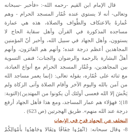
قال الإمام ابن القيم -رحمه الله-: «فأخبر -سبحانه
وتعالى- أنه لا يستوي عنده عُمّار المسجد الحرام - وهم
عُمارهُ بالاعتكاف والطَّواف والصلاة، هذه هي عمارة
مساجده المذكورة في القرآن وأهل سقاية الحاج لا
يستوون، وأهل الجهاد في سبيل الله، وأخبر أنّ المؤمنين
المجاهدين أعظم درجة عنده؛ وأنهم هم الفائزون، وأنهم
أهلُ البشارة بالرحمة والرضوان والجنات؛ فنفى التسوية
بين المجاهدين، وعُمَّار المسجد الحرام مع أنواع العبادة،
مع ثنائه على عُمّاره، بقوله تعالى: {إنما يعمر مساجد الله
من آمن بالله واليوم الآخر وأقام الصلاة وآتى الزكاة ولم
يَخْشَ إلا الله فعسى أولئك أن يكونوا من المهتدين}(التوبة:
18)؛ فهؤلاء هم عمار المساجد، ومع هذا فأهل الجهاد أرفع
درجة عند الله منهم». طريق الهجرتين (ص 623) .
التخلف عن الجهاد قدح في الإيمان
8- وقال سبحانه: {انْفِرُوا خِفَافًا وثِقَالا وجَاهِدُوا بِأَمْوَالِكُمْ