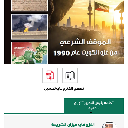
تصفح الكتروني
تحميل
"كلمة رئيس التحرير " أوراق
صحفية
الغزو في ميزان الشريعة