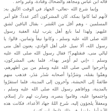
قاله ابن عباس ومجاهد والضحاك وقتادة، وغير واحد .
وإنما شرع الله -تعالى- الجهاد في الوقت الأليق به;
لأنهم لما كانوا بمكة، كان المشركون أكثر عدداً؛ فلو أمر
المسلمين - وهم أقل من العُشر - بقتال الباقين لشق
عليهم; ولهذا لما بايع أهل يثرب ليلة العقبة رسول
الله
صلى الله عليه وسلم
، وكانوا نيفاً وثمانين، قالوا: يا
رسول الله، ألا نميل على أهل الوادي، يعنون أهل منى
ليالي منى، فنقتلهم؟! فقال رسول الله
صلى الله عليه
وسلم
: «إني لم أُؤمر بهذا». فلما بغى المشركون،
وأخرجوا النبي
صلى الله عليه وسلم
من بين أظهرهم،
وهمَّوا بقتله، وشرَّدُوا أصحابه شَذَر مَذَر، فذهب منهم
طائفةٌ إلى الحبشة، وآخرون إلى المدينة، فلما استقرّوا
بالمدينة، ووافاهم رسول الله
صلى الله عليه وسلم
،
واجتمعوا عليه، وقاموا بنصره، وصارت لهم دار إسلام،
ومعقلاً يلجؤون إليه، شَرع اللهُ جهاد الأعداء، فكانت هذه
الآية أول ما نزل في ذلك. (انظر ابن كثير).