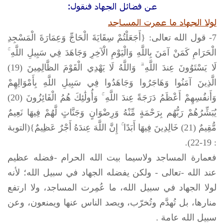
عن فضائل الجهاد فنقول:
لولا الجهاد ما عمرت المساجد
7- قول الله تعالى: {أَجَعَلْتُمْ سِقَايَةَ الْحَاجِّ وَعِمَارَةَ الْمَسْجِدِ
الْحَرَامِ كَمَنْ آمَنَ بِاللَّهِ وَالْيَوْمِ الْآخِرِ وَجَاهَدَ فِي سَبِيلِ اللَّهِ ۚ
لَا يَسْتَوُونَ عِندَ اللَّهِ ۗ وَاللَّهُ لَا يَهْدِي الْقَوْمَ الظَّالِمِينَ (19)
الَّذِينَ آمَنُوا وَهَاجَرُوا وَجَاهَدُوا فِي سَبِيلِ اللَّهِ بِأَمْوَالِهِمْ
وَأَنفُسِهِمْ أَعْظَمُ دَرَجَةً عِندَ اللَّهِ ۚ وَأُولَٰئِكَ هُمُ الْفَائِزُونَ (20)
يُبَشِّرُهُمْ رَبُّهُم بِرَحْمَةٍ مِّنْهُ وَرِضْوَانٍ وَجَنَّاتٍ لَّهُمْ فِيهَا نَعِيمٌ
مُّقِيمٌ (21) خَالِدِينَ فِيهَا أَبَدًا ۚ إِنَّ اللَّهَ عِندَهُ أَجْرٌ عَظِيمٌ}(التوبة
: 19-22).
فعمارة المساجد ولاسيما بيت الله الحرام -فضله عظيم
عند الله -تعالى - ولكن يفضله الجهاد في سبيل الله؛ لأنه
لولا الجهاد في سبيل الله، ما عُمِرت المساجد، ولا ارتفع
منارها، بل تُهدَّم وتُخرّب، ويصد الناس عنها ويمنعون، وعن
سبيل الله عامة .