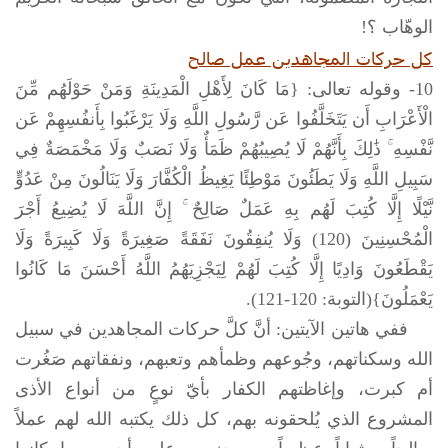
الوهّاب ؟!
كل حركات المجاهدين عمل صالح
10- وقوله تعالى: {مَا كَانَ لِأَهْلِ الْمَدِينَةِ وَمَنْ حَوْلَهُم مِّنَ
الْأَعْرَابِ أَن يَتَخَلَّفُوا عَن رَّسُولِ اللَّهِ وَلَا يَرْغَبُوا بِأَنفُسِهِمْ عَن
نَّفْسِهِ ۚ ذَٰلِكَ بِأَنَّهُمْ لَا يُصِيبُهُمْ ظَمَأٌ وَلَا نَصَبٌ وَلَا مَخْمَصَةٌ فِي
سَبِيلِ اللَّهِ وَلَا يَطَئُونَ مَوْطِئًا يَغِيظُ الْكُفَّارَ وَلَا يَنَالُونَ مِنْ عَدُوٍّ
نَّيْلًا إِلَّا كُتِبَ لَهُم بِهِ عَمَلٌ صَالِحٌ ۚ إِنَّ اللَّهَ لَا يُضِيعُ أَجْرَ
الْمُحْسِنِينَ (120) وَلَا يُنفِقُونَ نَفَقَةً صَغِيرَةً وَلَا كَبِيرَةً وَلَا
يَقْطَعُونَ وَادِيًا إِلَّا كُتِبَ لَهُمْ لِيَجْزِيَهُمُ اللَّهُ أَحْسَنَ مَا كَانُوا
يَعْمَلُونَ}(التوبة: 120-121).
ففي هاتين الآيتين: أنَّ كلَّ حركات المجاهدين في سبيل
الله وسكناتهم، وجُوعهم وظمأهم وتعبهم، ونفقاتهم صَغُرت
أم كبرت، وإغاظتهم الكفار بأيّ نوعٍ من أنواع الأذى
المشروع الذي يُلحقونه بهم، كل ذلك يكتبه الله لهم عملاً