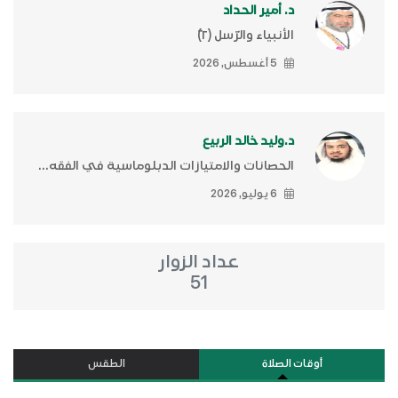
د. أمير الحداد
الأنبياء والرّسل (٢)ّ
5 أغسطس, 2026
د.وليد خالد الربيع
الحصانات والامتيازات الدبلوماسية في الفقه...
6 يوليو, 2026
عداد الزوار
51
أوقات الصلاة
الطقس