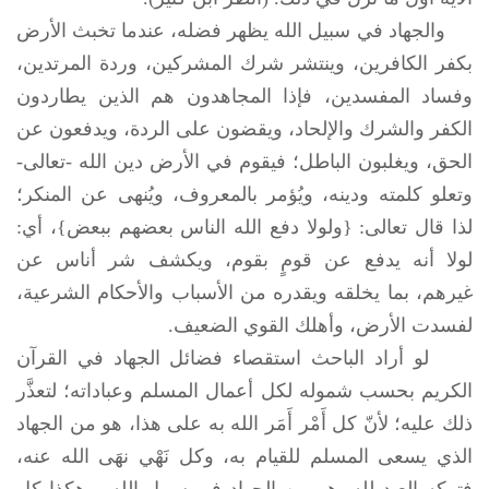
والجهاد في سبيل الله يظهر فضله، عندما تخبث الأرض
بكفر الكافرين، وينتشر شرك المشركين، وردة المرتدين،
وفساد المفسدين، فإذا المجاهدون هم الذين يطاردون
الكفر والشرك والإلحاد، ويقضون على الردة، ويدفعون عن
الحق، ويغلبون الباطل؛ فيقوم في الأرض دين الله -تعالى-
وتعلو كلمته ودينه، ويُؤمر بالمعروف، ويُنهى عن المنكر؛
لذا قال تعالى: {ولولا دفع الله الناس بعضهم ببعض}، أي:
لولا أنه يدفع عن قومٍ بقوم، ويكشف شر أناس عن
غيرهم، بما يخلقه ويقدره من الأسباب والأحكام الشرعية،
لفسدت الأرض، وأهلك القوي الضعيف.
لو أراد الباحث استقصاء فضائل الجهاد في القرآن
الكريم بحسب شموله لكل أعمال المسلم وعباداته؛ لتعذَّر
ذلك عليه؛ لأنّ كل أَمْر أَمَر الله به على هذا، هو من الجهاد
الذي يسعى المسلم للقيام به، وكل نَهْي نهَى الله عنه،
فتركه العبد لله، هو من الجهاد في سبيل الله، وهكذا كل