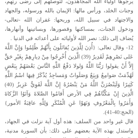
يرجوها أولياء الله المجاهدون، لتُوصلهم إلى رضى ربّهم،
وجنات الخلد، ورأس مالها: الإيمان بالله ورسوله، والجهاد
والاجتهاد في سبيل الله، وربحها: غفران الله -تعالى-
ودخول الجنات، بمساكنها وقصورها، وبساتينها وأنهارها،
يُضاف إلى ذلك: نصر الله لأوليائه على أعدائه في الدنيا .
12- وقال تعالى: {أُذِنَ لِلَّذِينَ يُقاتَلُونَ بِأَنَّهُمْ ظُلِمُوا وَإِنَّ اللَّهَ
عَلى نَصْرِهِمْ لَقَدِيرٌ (39) الَّذِينَ أُخْرِجُوا مِنْ دِيارِهِمْ بِغَيْرِ حَقٍّ
إِلاَّ أَنْ يقولوا رَبُّنَا اللَّهُ وَلولا دَفْعُ اللَّهِ النَّاسَ بَعْضَهُمْ بِبَعْضٍ
لَهُدِّمَتْ صَوامِعُ وَبِيَعٌ وَصَلَواتٌ وَمَساجِدُ يُذْكَرُ فِيهَا اسْمُ اللَّهِ
كَثِيرًا وَلَيَنْصُرَنَّ اللَّهُ مَنْ يَنْصُرُهُ إِنَّ اللَّهَ لَقَوِيٌّ عَزِيزٌ (40)
الَّذِينَ إِنْ مَكَّنَّاهُمْ فِي الأرض أَقامُوا الصَّلاةَ وَآتَوُا الزَّكاةَ
وَأَمَرُوا بِالْمَعْرُوفِ وَنَهَوْا عَنِ الْمُنْكَرِ وَلِلَّهِ عاقِبَةُ الأمور}
(الحج:40-41).
قال غير واحد من السلف: هذه أول آية نزلت في الجهاد،
واستدل بهذه الآية بعضهم على ذلك: بأن السورة مدنية،