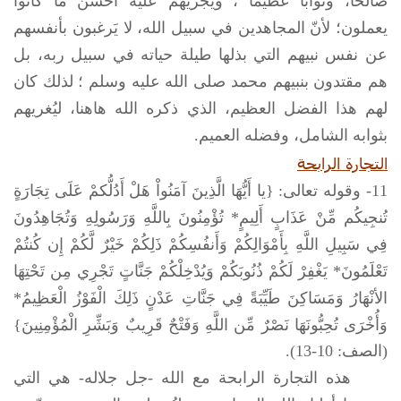
صالحاً، وثواباً عظيماً ، ويجزيهم عليه أحسن ما كانوا
يعملون؛ لأنّ المجاهدين في سبيل الله، لا يَرغبون بأنفسهم
عن نفس نبيهم التي بذلها طيلة حياته في سبيل ربه، بل
هم مقتدون بنبيهم محمد صلى الله عليه وسلم ؛ لذلك كان
لهم هذا الفضل العظيم، الذي ذكره الله هاهنا، ليُغريهم
بثوابه الشامل، وفضله العميم.
التجارة الرابحة
11- وقوله تعالى: {يا أَيُّهَا الَّذِينَ آمَنُواْ هَلْ أَدُلُّكمْ عَلَى تِجَارَةٍ
تُنجِيكُم مِّنْ عَذَابٍ أَلِيمٍ* تُؤْمِنُونَ بِاللَّهِ وَرَسُولِهِ وَتُجَاهِدُونَ
فِي سَبِيلِ اللَّهِ بِأَمْوَالِكُمْ وَأَنفُسِكُمْ ذَلِكُمْ خَيْرٌ لَّكُمْ إِن كُنتُمْ
تَعْلَمُونَ* يَغْفِرْ لَكُمْ ذُنُوبَكُمْ وَيُدْخِلْكُمْ جَنَّاتٍ تَجْرِي مِن تَحْتِهَا
الأنْهَارُ وَمَسَاكِنَ طَيِّبَةً فِي جَنَّاتِ عَدْنٍ ذَلِكَ الْفَوْزُ الْعَظِيمُ*
وَأُخْرَى تُحِبُّونَهَا نَصْرٌ مِّن اللَّهِ وَفَتْحٌ قَرِيبٌ وَبَشِّرِ الْمُؤْمِنِينَ
}
(الصف: 10-13).
هذه التجارة الرابحة مع الله -جل جلاله- هي التي