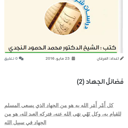
اعداد: الفرقان
23 مايو، 2016
0 تعليق
فَضَائلُ الجِهاد (2)
كل أَمْر أَمَر الله به هو من الجهاد الذي يسعى المسلم
للقيام به، وكل نَهْي نهَى الله عنه، فتركه العبد لله، هو من
الجهاد في سبيل الله