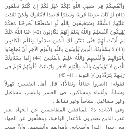
وَأَنْفُسِكُمْ فِي سَبِيلِ اللَّهِ ذَلِكُمْ خَيْرٌ لَكُمْ إِنْ كُنْتُمْ تَعْلَمُونَ
(41) لَوْ كَانَ عَرَضًا قَرِيبًا وَسَفَرًا قَاصِدًا لاتَّبَعُوكَ وَلَكِنْ بَعُدَتْ
عَلَيْهِمُ الشُّقَّةُ وَسَيَحْلِفُونَ بِاللَّهِ لَوِ اسْتَطَعْنَا لَخَرَجْنَا مَعَكُمْ
يُهْلِكُونَ أَنْفُسَهُمْ وَاللَّهُ يَعْلَمُ إِنَّهُمْ لَكَاذِبُونَ (42) عَفَا اللَّهُ عَنْكَ
لِمَ أَذِنْتَ لَهُمْ حَتَّى يَتَبَيَّنَ لَكَ الَّذِينَ صَدَقُوا وَتَعْلَمَ الْكَاذِبِينَ
(43) لا يَسْتَأْذِنُكَ الَّذِينَ يُؤْمِنُونَ بِاللَّهِ وَالْيَوْمِ الآخِرِ أَنْ يُجَاهِدُوا
بِأَمْوَالِهِمْ وَأَنْفُسِهِمْ وَاللَّهُ عَلِيمٌ بِالْمُتَّقِينَ (44) إِنَّمَا يَسْتَأْذِنُكَ
الَّذِينَ لا يُؤْمِنُونَ بِاللَّهِ وَالْيَوْمِ الآخِرِ وَارْتَابَتْ قُلُوبُهُمْ فَهُمْ فِي
رَيْبِهِمْ يَتَرَدَّدُون}( التوبة : 41- 45).
فقوله: {انفروا خفافاً وثقالاً}، قال أهل التفسير: كهولاً
وشباباً، وأغنياء ومساكين، في العسر واليسر، مشاغيل
وغير مشاغيل، نشاطاً وغير نشاط .
وفي الآيات: ذمٌ للمنافقين المتقاعسين عن الجهاد بغير
عذر، الذين يعتذرون بالأعذار الواهية، ويتخلَّفون عن الجهاد
مع رسول الله[ وأصحابه، بأموالهم وأنفسهم، وأنَّ سبب