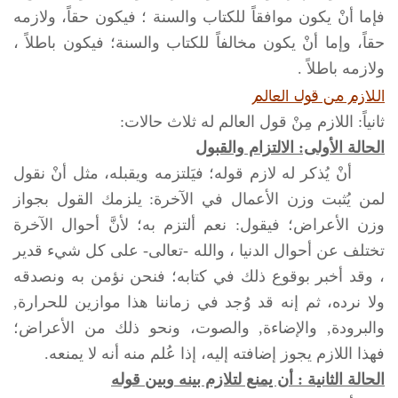
فإما أنْ يكون موافقاً للكتاب والسنة ؛ فيكون حقاً، ولازمه
حقاً، وإما أنْ يكون مخالفاً للكتاب والسنة؛ فيكون باطلاً ،
ولازمه باطلاً .
اللازم من قول العالم
ثانياً: اللازم مِنْ قول العالم له ثلاث حالات:
الحالة الأولى: الالتزام والقبول
أنْ يُذكر له لازم قوله؛ فيَلتزمه ويقبله، مثل أنْ نقول
لمن يُثبت وزن الأعمال في الآخرة: يلزمك القول بجواز
وزن الأعراض؛ فيقول: نعم ألتزم به؛ لأنَّ أحوال الآخرة
تختلف عن أحوال الدنيا ، والله -تعالى- على كل شيء قدير
، وقد أخبر بوقوع ذلك في كتابه؛ فنحن نؤمن به ونصدقه
ولا نرده، ثم إنه قد وُجد في زماننا هذا موازين للحرارة,
والبرودة, والإضاءة, والصوت، ونحو ذلك من الأعراض؛
فهذا اللازم يجوز إضافته إليه، إذا عُلم منه أنه لا يمنعه.
الحالة الثانية : أن يمنع لتلازم بينه وبين قوله