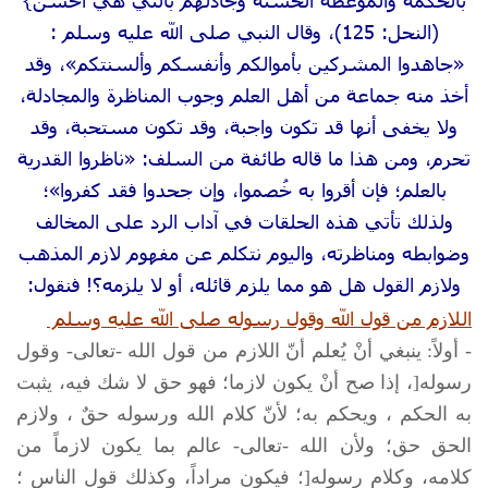
(النحل: 125)، وقال النبي صلى الله عليه وسلم :
«جاهدوا المشركين بأموالكم وأنفسكم وألسنتكم»، وقد
أخذ منه جماعة من أهل العلم وجوب المناظرة والمجادلة،
ولا يخفى أنها قد تكون واجبة، وقد تكون مستحبة، وقد
تحرم، ومن هذا ما قاله طائفة من السلف: «ناظروا القدرية
بالعلم؛ فإن أقروا به خُصموا، وإن جحدوا فقد كفروا»؛
ولذلك تأتي هذه الحلقات في آداب الرد على المخالف
وضوابطه ومناظرته، واليوم نتكلم عن مفهوم لازم المذهب
ولازم القول هل هو مما يلزم قائله، أو لا يلزمه؟! فنقول:
اللازم من قول الله وقول رسوله
صلى الله عليه وسلم
- أولاً: ينبغي أنْ يُعلم أنّ اللازم من قول الله -تعالى- وقول
رسوله[، إذا صح أنْ يكون لازما؛ فهو حق لا شك فيه، يثبت
به الحكم ، ويحكم به؛ لأنّ كلام الله ورسوله حقٌ ، ولازم
الحق حق؛ ولأن الله -تعالى- عالم بما يكون لازماً من
كلامه، وكلام رسوله[؛ فيكون مراداً، وكذلك قول الناس ؛