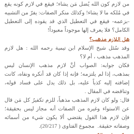
من لازم كون الله يُضل مَن يشاء؛ فيقع في لازم كونه يقع
في مُلكه ما لا يشاء! وكذلك منكر الصفات: يفرّ من التشبيه
-بزعمه- فيقع في التعطيل الذي قد يقوده إلى التعطيل
الكامل؟ فلا يعرف إلها موجوداً معبوداً!
هل اللازم مذهب؟
وقد سُئل شيخ الإسلام ابن تيمية رحمه الله : هل لازم
المذهب مذهب ، أم لا؟
فكان جوابه: الصواب أنَّ لازم مذهب الإنسان ليس
بمذهب، إذا لم يلتزمه؛ فإنه إذا كان قد أنكره ونفاه، كانت
إضافته إليه كذباً عليه، بل ذلك يدل على فساد قوله،
وتناقضه في المقال .
قال: ولو كان لازم المذهب مذهباً، للزم تكفيرُ كل مَن قال
عن الاستواء وغيره من الصفات أنه مجاز ليس بحقيقة؛
فإن لازم هذا القول يقتضي ألا يكون شيء من أسمائه
وصفاته حقيقة. مجموع الفتاوى ( 20/217).