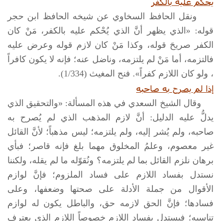
يحكم عليه بالكفر
ونقل الحافظ السخاوي عن شيخه الحافظ ابن حجر
قوله: «الذي يظهر أنَّ الذي يُحْكم عليه بالكفر، مَنْ كان
الكفر صريحَ قوله، وكذا مَنْ كان لازم قوله وعرض عليه
فالتزمه، أما مَنْ لم يلتزمه، وناضل عنه؛ فإنه لا يكون كافراً
، ولو كان اللازم كفراً». فنح المغيث (1/334).
إذا لم يصرح به صاحبه
وقال الشيخ السعدي في هذه المسألة: «والتحقيق الذي
يدلُّ عليه الدليل: أنَّ لازم المذهب الذي لم يُصرح به
صاحبه، ولم يُشر إليه، ولم يلتزمه؛ ليس مذهباً؛ لأنَّ القائل
غير معصوم، وعلمُ المخلوق مهما بلغ فإنه قاصر؛ فبأي
برهان نلزم القائل بما لم يلتزمه؟ ونُقوّله ما لم يقله، ولكننا
نستدل بفساد اللازم على فساد الملزوم؛ فإنَّ لوازم
الأقوال من جملة الأدلة على صحتها وضعفها، وعلى
فسادها؛ فإنَّ الحق لازمه حق، والباطل يكون له لوازم
تناسبه؛ فيستدل بفساد اللازم خصوصاً اللازم الذي يعترف