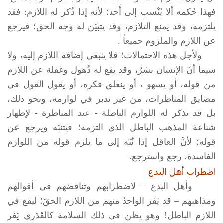
فهذا حُكمه ألا يُنْسب إلى أَحد؛ لأنه إذا ذُكر له اللازم: فقد
يلتزمه، وقد يمنع التلازم، وقد يتبيّن له وجه الحق؛ فيرجع
عن اللازم والملزوم جميعاً .
ولأجل هذه الاحتمالات؛ فلا ينبغي إضافة اللازم إليه، ولا
سيما أنّ الإنسان بشرٌ، وقد يقع له ذُهول وغفلة عن اللازم
من قوله، أو يسهو ، أو ينغلق فكره، أو يقول القول في
مضايق المناظرات، من غير تدبر في لوازمه، ونحو ذلك،
بل قد تذكر له اللوازم الباطلة - عند المناظرة - لإظهار
شناعة المذهب الباطل الذي التزمه؛ فيتنبّه ويرجع عن
قوله؛ لأنَّ العاقل إذا نُبّه إلى ما يلزم قوله من اللوازم
الفاسدة، رجع واسترجع.
اضطراب أهل البدع
وأهل البدع – لاضطرابهم وتناقضهم في أقوالهم
ومذاهبهم – قد يَفر الواحدُ منهم من اللازم الحقّ؛ ليقع في
اللازم الباطل! وهو يظن في ذلك السلامة كالقَدَري يَفر