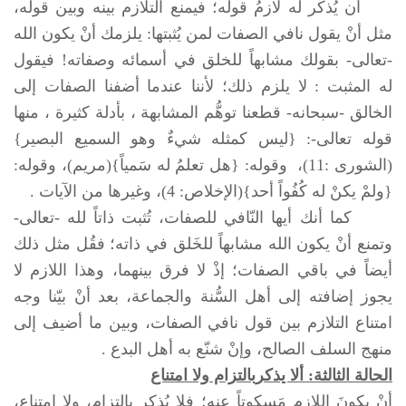
أن يُذكر له لازمُ قوله؛ فيمنع التلازم بينه وبين قوله،
مثل أنْ يقول نافي الصفات لمن يُثبتها: يلزمك أنْ يكون الله
-تعالى- بقولك مشابهاً للخلق في أسمائه وصفاته! فيقول
له المثبت : لا يلزم ذلك؛ لأننا عندما أضفنا الصفات إلى
الخالق -سبحانه- قطعنا توهُّم المشابهة ، بأدلة كثيرة ، منها
قوله تعالى-: {ليس كمثله شيءٌ وهو السميع البصير}
(الشورى :11)، وقوله: {هل تعلمُ له سَمياً}(مريم)، وقوله:
{ولمْ يكنْ له كُفُواً أحد}(الإخلاص: 4)، وغيرها من الآيات .
كما أنك أيها النّافي للصفات، تُثبت ذاتاً لله -تعالى-
وتمنع أنْ يكون الله مشابهاً للخَلق في ذاته؛ فقُل مثل ذلك
أيضاً في باقي الصفات؛ إذْ لا فرق بينهما، وهذا اللازم لا
يجوز إضافته إلى أهل السُّنة والجماعة، بعد أنْ بيّنا وجه
امتناع التلازم بين قول نافي الصفات، وبين ما أضيف إلى
منهج السلف الصالح، وإنْ شنّع به أهل البدع .
الحالة الثالثة: ألا يذكر
بالتزام ولا امتناع
أنْ يكونَ اللازم مَسكوتاً عنه؛ فلا يُذكر بالتزام، ولا امتناع،