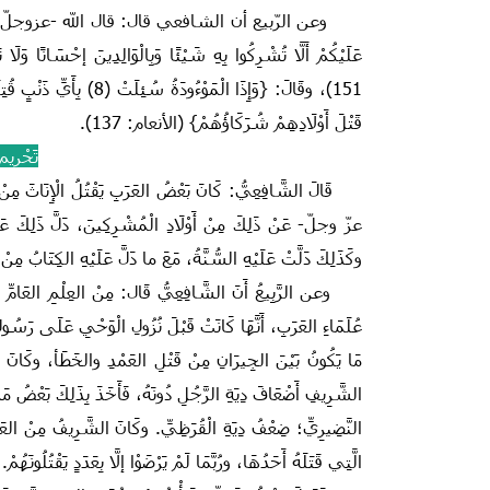
وعن الرّبيع أن الشافعي قال: قال الله -عزوجلّ- لنبيّه - ص
عَلَيْكُمْ أَلَّا تُشْرِكُوا بِهِ شَيْئًا وَبِالْوَالِدِينَ إحْسَانًا وَلَا ت
قَتْلَ أَوْلَادِهِمْ شُرَكَاؤُهُمْ} (الأنعام: 137‏).‏
تَحْرِيم 
قَالَ الشَّافِعِيُّ‏:‏ كَانَ بَعْضُ العَرَبِ يَقْتُلُ الْإِنَاثَ مِنْ وَلَد
عزّ وجلّ- عَنْ ذَلِكَ مِنْ أَوْلَادِ الْمُشْرِكِينَ‏، دَلَّ ذَلِكَ عَ
وكَذَلِكَ دَلَّتْ عَلَيْهِ السُّنَّةُ،‏ مَعَ ما دَلَّ عَلَيْهِ الكِتَابُ مِنْ تَ
وعن الرَّبِيعُ أَنَ الشَّافِعِيُّ‏ قَال‏:‏ مِنْ العِلْمِ العَامِّ الَّذِ
عُلَمَاءِ العَرَبِ، أَنَّهَا كَانَتْ قَبْلَ نُزُولِ الْوَحْيِ عَلَى رَ
مَا يَكُونُ بَيْنَ الجِيرَانِ مِنْ قَتْلِ العَمْدِ والخَطَأ، وكَانَ ب
الشَّرِيفِ أَضْعَافَ دِيَةِ الرَّجُلِ دُونَهُ، فَأَخَذَ بِذَلِكَ بَعْضُ مَنْ 
النَّضِيرِيِّ؛‏ ضِعْفُ دِيَةِ الْقُرَظِيِّ.‏ وكَانَ الشَّرِيفُ مِنْ العَرَ
الَّتِي قَتَلَهُ أَحَدُهَا، ورُبَّمَا لَمْ يَرْضَوْا إلَّا بِعَدَدٍ يَقْتُلُونَهُمْ.‏