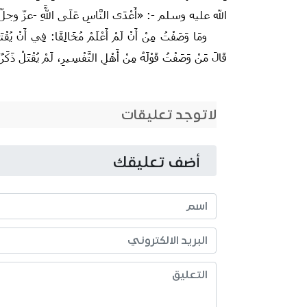
الله عليه وسلم -‏:‏ «أَعْدَى النَّاسِ عَلَى اللَّهِ -عزّ وجلّ-؛
ومَا وَصَفْتُ مِنْ أَنْ لَمْ أَعْلَمْ مُخَالِفًا:‏ فِي أَنْ يُقْتَلَ الر
قَالَ مَنْ وَصَفْتُ قَوْلَهُ مِنْ أَهْلِ التَّفْسِيرِ، لَمْ يُقْتَلْ ذَكَرٌ ب
لاتوجد تعليقات
أضف تعليقك