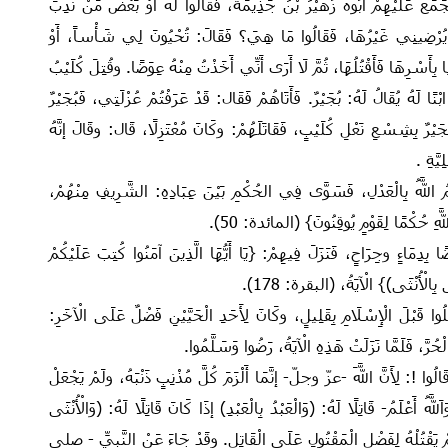
َلَيْهِمْ أَبُوهُ زُهَيْرُ بْنُ جَذِيمَةَ، فَقَالُوا لَهُ أَوْ بَعْضُ مَنْ نُدِبَ
ِينِي غَيْرُهَا، فَقَالُوا مَا هِيَ‏؟‏ فَقَالَ:‏ تُحْيُونَ لِي شَأْساً،‏ أَوْ
ِأَسْرِهَا فَأَقْتُلُهَا،‏ ثُمَّ لَا أَرَى أَنِّي أَخَذْتُ‏ مِنْهُ‏ عِوَضًا.‏ وقُتِلَ كُلَيْبُ
ْنًا لَهُ يُقَالُ لَهُ:‏ بُجَيْرٌ‏.‏ فَأَتَاهُمْ فَقَال‏:‏ قَدْ عَرَفْتُمْ عُزْلَتِي،‏ فَبُجَيْرٌ
جَيْرٌ بِشِسْعِ‏ نَعْلِ‏ كُلَيْبٍ، فَقَاتَلَهُمْ:‏ وكَانَ مُعْتَزِلًا، قَال‏:‏ وقَالَ إنَّهُ
ّةِ ‏.‏
ّهُ بِالْعَدْلِ، فَسَوَّى فِي الحُكْمِ بَيْنَ عِبَادِهِ‏:‏ الشَّرِيفِ مِنْهُمْ،‏
ّهِ حُكْمًا لِقَوْمٍ يُوقِنُونَ} (المائدة: 50‏).‏
ِمَاءٍ وجِرَاحٍ، فَنَزَلَ فِيهِمْ‏:‏ ‏{يَا أَيُّهَا الَّذِينَ آمَنُوا كُتِبَ عَلَيْكُمْ
 بِالْأُنْثَى)} الْآيَةُ، (البقرة: 178).‏
 قَبْلَ الْإِسْلَامِ بِقَلِيلٍ، وكَانَ لِأَحَدِ الْحَيَّيْنِ فَضْلٌ عَلَى الْآخَرِ‏:‏
 الْحُرَّ، فَلَمَّا نَزَلَتْ هَذِهِ الْآيَةُ، رَضُوا وَسَلَّمُوا‏.‏
!:‏ لِأَنَّ اللَّهَ ‏-عزّ وجلّ-‏ إنَّمَا أَلْزَمَ كُلَّ مُذْنِبٍ ذَنْبَهُ، ولَمْ يَجْعَلْ
هُ أَعْلَمُ-‏ قَاتِلًا لَهُ:‏ ‏(‏وَالْعَبْدُ بِالْعَبْدِ)‏ إذَا كَانَ قَاتِلًا لَهُ:‏ ‏(‏وَالْأُنْثَى
نْ ‏لَمْ ‏يَقْتُلْهُ لِفَضْلِ الْمَقْتُولِ عَلَى الْقَاتِلِ. وقَدْ جَاءَ عَنْ النَّبِيِّ - صلى