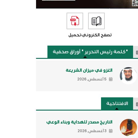
تصفح الكتروني
تحميل
"كلمة رئيس التحرير " أوراق صحفية
الغزو في ميزان الشريعة
5 أغسطس, 2026
الافتتاحية
التاريخ مصدر للهداية وبناء الوعي
3 أغسطس, 2026