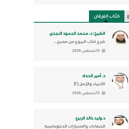
كتَّاب الفرقان
الشيخ: د. محمد الحمود النجدي
شرح كتاب البيوع من صحيح...
5 أغسطس, 2026
د. أمير الحداد
الأنبياء والرّسل (٢)ّ
5 أغسطس, 2026
د.وليد خالد الربيع
الحصانات والامتيازات الدبلوماسية