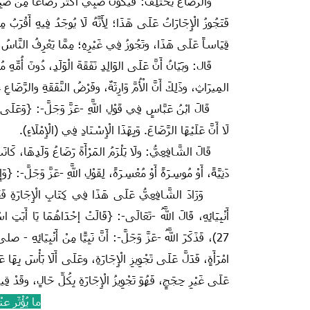
والرَّضَاعُ يَخْتَلِفُ: فَيَكُونُ صَبِيٌّ أَكْثَرَ رَضَاعاً مِنْ صَبِيٍّ،‏ وتَك
فَتَجُوزُ الْإِجَارَاتُ عَلَى هَذَا‏‏؛ لِأَنَّهُ لَا يُوجَدُ فِيهِ أَقْرَبُ 
قِيَاساً عَلَى هَذَا، وتَجُوزُ فِي غَيْرِهِ؛‏ مِمَّا يَعْرِفُ النَّاسُ
قَال:‏ وبَيَانُ أَنَّ عَلَى الوَالِدِ‏ نَفَقَةَ الْوَلَدِ، دُونَ أُمِّهِ مُت
المِيرَاثِ، وذَلِكَ أَنَّ الْأُمَّ وَارِثَةٌ، وفَرْضُ النَّفَقَةِ والرَّضَاعِ 
لَا أَنَّ عَلَيْهَا الرَّضَاعَ‏.‏ وَبِهَذَا الْإِسْنَادِ فِي ‏(الْإِمْلَاءِ)‏.
قَالَ الشَّافِعِيُّ‏:‏ ولَا يَلْزَمُ المَرْأَةَ رَضَاعُ وَلَدِهَا، كَانَتْ
دَنِيَّةً،‏ أَوْ مُوسِرَةً أَوْ مُعْسِرَةً‏، لِقَوْلِ اللَّهِ -عَزَّ وَجَلَّ-‏:‏
وَزَادَ الشَّافِعِيُّ عَلَى هَذَا فِي كِتَابِ الْإِجَارَةِ فَقَال‏:‏ و
أَنْبِيَائِهِ،‏ قَالَ اللَّهُ -تَعَالَى-‏:‏ ‏{قَالَتْ إحْدَاهُمَا يَا أَبَ
27‏)، فَذَكَرَ اللَّهُ ‏-عَزَّ وَجَلَّ-‏:‏ أَنَّ نَبِيًّا مِنْ أَنْبِيَ
امْرَأَةٍ‏، فَدَلَّ عَلَى تَجْوِيزِ الْإِجَارَةِ،‏ وعَلَى أَلَا بَأْسَ بِ
عَلَى غَيْرِ حِجَجٍ، فَهُوَ تَجْوِيزُ الْإِجَارَةِ بِكُلِّ حَالٍ، وقَدْ قِيلَ‏
ما يُؤْثَر 