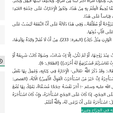
ُونُ امْرَأَةٌ أَكْثَرَ لَبَنًا مِنْ امْرَأَةٍ، ‏ويَخْتَلِفُ لَبَنُهَا فَيَقِلُّ وَيَكْثُرُ‏.‏
مِمَّا يُحِيطُ الْعِلْمُ بِهِ مِنْ هَذَا، وتَجُوزُ الْإِجَارَاتُ عَلَى خِدْمَةِ العَبْدِ؛‏
،‏ قِيَاساً عَلَى هَذَا.
َزَوِّجَةً أَوْ مُطَلَّقَةً.، وَفِي هَذَا دَلَالَةٌ‏ عَلَى أَنَّ النَّفَقَةَ لَيْسَتْ عَلَى
عَلَى الْأَبِ‏ دُونَها‏.
قَالَ ابْنُ عَبَّاسٍ فِي قَوْلِ اللَّهِ -عَزَّ وَجَلَّ-‏:‏ {وَعَلَى الْوَارِثِ مِثْلُ ذَلِكَ} (البقرة: 233). مِنْ أَنْ لَا تُضَارَّ والِدَةٌ بِوَلَدِهَا،
 عِنْدَ زَوْجِهَا،‏ أَوْ لَمْ تَكُنْ، إلَّا إنْ شَاءَتْ، وسَوَاءٌ كَانَتْ شَرِيفَةً‏ أَوْ
 ‏{وَإِنْ تَعَاسَرْتُمْ فَسَتُرْضِعُ لَهُ أُخْرَى)} (الطلاق: 6‏).‏
قَدْ ذَكَرَ اللَّهُ -‏تَعَالَى-‏ الْإِجَارَةَ فِي كِتَابِهِ،‏ وَعَمِلَ بِهَا بَعْضُ
تِ اسْتَأْجِرْهُ إنَّ خَيْرَ مَنْ اسْتَأْجَرْتَ الْقَوِيُّ الْأَمِينُ‏} الْآيَةُ، (القصص:
ائِهِ ‏- صلى الله عليه وسلم -؛ أَجَرَ نَفْسَهُ‏ حِجَجًا مُسَمَّاةً،‏ يَمْلِكُ بِهَا بُضْعَ
هَا عَلَى الحِجَجِ، إذَا كَانَ عَلَى الحِجَجِ اسْتَأْجَرَهُ‏، وإِنْ كَانَ اسْتَأْجَرَهُ
:‏ اسْتَأْجَرَهُ عَلَى أَنْ يَرْعَى لَهُ، واَللَّهُ أَعْلَمُ‏.‏
عنْه في الجِرَاح وغيرِه