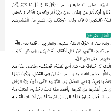
لى الله عليه وسلم -: {قُلْ تَعَالَوْا أَتْلُ مَا حَرَّمَ رَبُّكُمْ
َقْتُلُوا أَوْلَادَكُمْ مِنْ إمْلَاقٍ نَحْنُ نَرْزُقُكُمْ وَإِيَّاهُمْ} الْآيَةُ، (الأنعام:
151)، وقَالَ:‏ ‏{وَإِذَا الْمَوْءُودَةُ سُئِلَتْ (8) بِأَيِّ ذَنْبٍ قُتِلَتْ} (التكوير: 8-9).، وقَالَ:‏ ‏{وَكَذَلِكَ زَيَّنَ لِكَثِيرٍ مِنْ الْمُشْرِكِينَ
الْقَتْلِ بِغَيْرِ حَقٍّ
ِهِ صِغَاراً،‏ خَوْفَ العَيْلَةَ عَلَيْهِمْ،‏ والْعَارِ بِهِنَّ، فَلَمَّا نَهَى اللَّهُ ‏-
لَى تَثْبِيتِ النَّهْيِ عَنْ قَتْلِ أَطْفَالِ الْمُشْرِكِينَ فِي دَارِ الْحَرْبِ،
حْرِيمِ الْقَتْلِ بِغَيْرِ حَقٍّ.‏
ي لَا اخْتِلَافَ فِيهِ بَيْنَ أَحَدٍ لَقِيتُهُ، فَحَدَّثَنِيهِ وَبَلَغَنِي عَنْهُ مِنْ
سُولِ اللَّهِ ‏- صلى الله عليه وسلم -‏:‏ تُبَايِنُ فِي الفَضْلِ،‏ ويَكُونُ بَيْنَهَا
َعْضُها يَعْرِفُ لِبَعْضٍ الفَضْلَ فِي الدِّيَاتِ؛ حَتَّى تَكُونُ دِيَةُ الرَّجُلِ
بَيْنِ أَظْهُرِهَا مِنْ غَيْرِهَا، بِأَقْصَدَ مِمَّا كَانَتْ تَأْخُذُ بِهِ، فَكَانَتْ دِيَةُ
بِ إذَا قُتِلَ، يُجَاوَزُ قَاتِلُهُ إلَى مَنْ لَمْ يَقْتُلْهُ مِنْ أَشْرَافِ الْقَبِيلَةِ