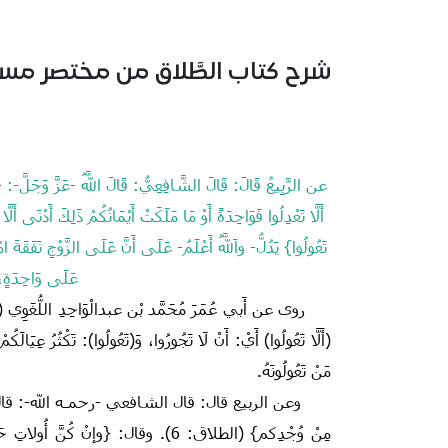
شرح كتاب الطَّلاق من مختصر مسلم
عن الرَّبِيعُ‏ قَالَ‏:‏ قَالَ الشَّافِعِيُّ:‏ قَالَ اللَّهُ -عَزَّ وَجَلَّ-:‏
تَعُولُوا}‏ يَدُلُّ- واَللَّهُ أَعْلَمُ- عَلَى أَنَّ عَلَى الزَّوْجِ‏ نَفَقَةَ امْرَأَ
عَلَى وَاحِدَةٍ،‏ وَ
روى عن أَبي عُمَرَ مُحَمَّد بْن عبدالْوَاحِدِ اللُّغَوِي ‏(‏صَاحِب ثَ
‏(‏أَلَّا تَعُولُوا‏)‏ أَيْ: أَنْ لَا تَجُورُوا، وَ‏(‏تَعُولُوا‏)‏‏:‏ تَكْثُرُ عِيَ
مَنْ تَعُولُونَهُ‏.‏
وعن الربيع قال: قال الشافعي -رحمـه الله-: قال الل