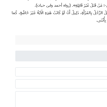
 مَنْ قَتَلَ غَيْرَ قَاتِلِهِ»‏.‏ ‏(رواه أحمد وابن حبان).
َّجُلُ بِالمَرْأَةِ،‏ دَلِيلُ أَنْ لَوْ كَانَتْ هَذِهِ الْآيَةُ غَيْرَ خَاصَّةٍ، كَما
ِأُنْثَى.‏