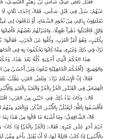
فَقَتَلَ بَعْضُ غَنِيٍّ شَأْسُ بْنَ زُهَيْرٍ العَبْسِيَّ، فَجَمَعَ ع
عَنْهُمْ‏:‏ سَلْ فِي قَتْلِ شأس، فَقَالَ إحْدَى ثَلَاثٍ لَا يُرْض
تَمْلَئؤونَ رِدَائِي مِنْ نُجُومِ السَّمَاءِ،‏ أَوْ تَدْفَعُونَ لِي غَنِيًّا ب
وَائِلٍ فَاقْتَتَلُوا دَهْراً طَوِيلًا،‏ واعْتَزَلَهُمْ بَعْضُهُمْ فَأَصَابُوا اب
بِكُلَيْبٍ، وَهُوَ أَعَزُّ الْعَرَبِ، وكُفُّوا عَنْ الْحَرْبِ.‏ فَقَالُوا:‏ بُ
نَزَلَ فِي ذَلِكَ وَغَيْرِهِ، مِمَّا كَانُوا يَحْكُمُونَ بِهِ فِي الْجَاهِلِيَ
هذَا الحُكْمَ الَّذِي أَحْكِيهِ كُلَّهُ بَعْدَ هَذَا،‏ وَحُكْمُ اللَ
والوَضِيعِ‏:‏ ‏{أَفَحُكْمَ الْجَاهِلِيَّةِ يَبْغُونَ وَمَنْ أَحْسَنُ مِنْ اللَ
فَقَالَ إنَّ الْإِسْلَامَ نَزَلَ‏:‏ وبَعْضُ العَرَبِ يَطْلُبُ بَعْضًا بِد
الْقِصَاصُ فِي الْقَتْلَى الْحُرُّ بِالْحُرِّ وَالْعَبْدُ بِالْعَبْدِ وَالْأُنْثَى
قَال‏:‏ وكَانَ بَدْءُ ذَلِكَ فِي حَيَّيْنِ مِنْ العَرَبِ‏:‏ اقْتَتَلُوا
فَأَقْسَمُوا بِاَللَّهِ:‏ لَيَقْتُلُنَّ بِالْأُنْثَى الذَّكَرَ، وَبِالْعَبْدِ مِنْهُمْ
قَالَ الشَّافِعِيُّ‏:‏ ومَا أَشْبَهَ مَا قَالُوا مِنْ هَذَا بِمَا قَالُوا‏ 
جُرْمَ أَحَدٍ عَلَى غَيْرِهِ‏:‏ فَقَال:‏ ‏(الْحُرُّ بِالْحُرِّ)‏ إذَا كَانَ- وَاَللَّ
بِالْأُنْثَى‏)‏ إذَا كَانَتْ قَاتِلَةً لَها،‏ لَا أَنْ يُقْتَلَ بِأَحَدٍ مِمَّ