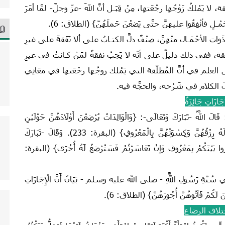
ا يَمْلكُ زَوْجُها رجْعَتها، مِنْ قِبَـل أنَّ اللهَ -عزّ وجلّ- لمَّا أمَرَ
مْـلٍ فأنْفِقُوا عليهنَّ حتَّى يَضعْنَ حَملَهُنّ} (الطلاق: 6).
تِ الأحْمَـال منْهنَّ، صِنْفٌ دلَّ الكتـابُ على ألا نَفَقةَ على غيرِ
 نَفَقة، ففي ذلك دليلٌ على أنّه لا يَجبُ نفقةٌ لمَنْ كـانتْ في غيرِ
ْ أهْـل العلم في أنَّ المُطلّقة التي يَمْلك زوجُها رجْعَتها في معَانِي
الَ الكلام في شَرْحه، والحجَّة فيه.
ِجَارَاتِ جَائِزَةٌ
ّهُ -تَبَارَكَ وَتَعَالَى‏-:‏ {وَالْوَالِدَاتُ يُرْضِعْنَ أَوْلَادَهُنَّ حَوْلَيْنِ
كَامِلَيْنِ لِمَنْ أَرَادَ أَنْ يُتِمَّ الرَّضَاعَةَ وَعَلَى الْمَوْلُودِ لَهُ رِزْقُهُنَّ وَكِسْوَتُهُنَّ بِالْمَعْرُوفِ} (البقرة: 233).‏ وَقَالَ -تَبَارَكَ
مِرُوا بَيْنَكُمْ بِمَعْرُوفِ وَإِنْ تَعَاسَرْتُمْ فَسَتُرْضِعُ لَهُ أُخْرَى} (البقرة:
 سُنَّةِ رَسُولِ اللَّهِ ‏- صلى الله عليه وسلم -‏ بَيَانُ أَنَّ الْإِجَارَاتِ
عْنَ لَكُمْ فَآتُوهُنَّ أُجُورَهُنَّ} (الطلاق: 6).
تلاف الرضاع