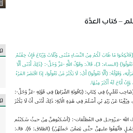
 – كتاب العدَّة
 ‏{فَانْكِحُوا مَا طَابَ لَكُمْ مِنْ النِّسَاءِ مَثْنَى وَثُلَاثَ وَرُبَاعَ فَإِنْ خِفْتُمْ
أَلَّا تَعْدِلُوا فَوَاحِدَةً أَوْ مَا مَلَكَتْ أَيْمَانُكُمْ ذَلِكَ أَدْنَى أَلَّا تَعُولُوا} (النساء: 3)، قَالَ‏:‏ وقَوْلُ اللَّهِ -عَزَّ وَجَلَّ-:‏ ‏{ذَلِكَ أَدْنَى أَلَّا
تِه‏، وَقَوْلُهُ‏:‏ ‏(‏أَلَّا تَعُولُوا)‏‏ أَيْ‏:‏ لَا يَكْثُرَ مَنْ تَعُولُوا، إذَا اقْتَصَرَ المَرْءُ
إِنْ أَبَاحَ لَهُ أَكْثَرَ مِنْهَا‏.‏
عْلَبٍ‏)‏ فِي كِتَابِ:‏ ‏(يَاقُوتَةِ الصِّرَاطِ)‏ فِي قَوْلِهِ -عَزَّ وَجَلَّ-‏:‏
الَكُمْ، ورُوِّينَا عَنْ زَيْدِ بْنِ أَسْلَمَ فِي هَذِهِ الْآيَةِ:‏ ذَلِكَ أَدْنَى أَنْ لَا يَكْثُرَ
ه -عـزّوجـل في المُطلّقات-: {أسْكنُوهنَّ مِنْ حيثُ سَكنْتُم
مِنْ وُجْدِكم} (الطلاق: 6). وقال: {وإنْ كُنَّ أُولاتِ حَمْـلٍ فأنْفِقُوا عليهنَّ حتَّى يَضعْنَ حَملَهُنّ} (الطلاق: 6). قال: