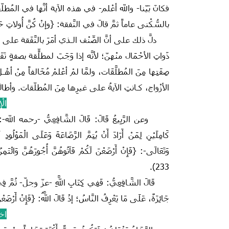
فكانَ بَيّنا- والله أعْلم- في هذه الآية أنَّها في المُطلّقة، ل
بالسُّكْنى عاماً ثمَّ قالَ في النَّفقة: {وإنْ كُنَّ أُولاتِ حَ
دلَّ ذلك على أنَّ الصِّنْف الـذي أمَرَ بالنَّفَقة على ذَوا
ذَواتِ الأحْمَال منْهنّ؛ لأنَّه إذا وَجَبَ لمطلّقةٍ بصفةٍ
صِفَتِها مِنَ المُطلَّقَات، ولمَّا لمْ أعْلمْ مُخَالفاً مِن
الأزْواج، كـانتِ الآيةُ على غيرِها مِنَ المُطلّقات. وأط
الْإ
وعن الرَّبِيعُ‏ قَالَ‏:‏ قَالَ الشَّافِعِيُّ -رحمه الله-‏:‏ قَالَ اللَ
وَتَعَالَى-:‏ ‏{فَإِنْ أَرْضَعْنَ لَكُمْ فَآتُوهُنَّ أُجُورَهُنَّ وَائْتَ
233‏).‏
قَالَ الشَّافِعِيُّ:‏ فَفِي كِتَابِ اللَّهِ ‏-عزّ وجلّ- ثُمَّ فِي
جَائِزَةٌ، عَلَى مَا يَعْرِفُ النَّاسُ‏؛ إذْ قَالَ اللَّهُ:‏ {فَإِنْ أَرْضَ
اخ