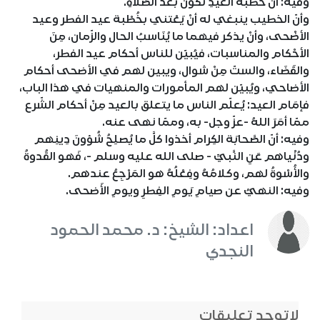
وفيه: أنَّ خُطبةَ العيدِ تكونُ بعْدَ الصَّلاةِ.
وأنّ الخطيب ينبغي له أنْ يَعْتني بخُطْبة عيد الفطر وعيد
الأضْحى، وأنْ يذكر فيهما ما يُنَاسبُ الحال والزّمان، مِنَ
الأحْكام والمناسبات، فيُبيّن للناس أحكام عيد الفطر،
والقَضَاء، والستّ مِنْ شوال، ويبين لهم في الأضحى أحكام
الأضاحي، ويُبيّن لهم المأمورات والمنهيات في هذا الباب،
فإمَام العيد: يُعلّم الناس ما يتعلق بالعيد مِنْ أحكام الشّرع
ممّا أمَرَ اللهُ -عزّ وجل- به، وممّا نهى عنه.
وفيه: أنّ الصَّحابَة الكِرام أخذوا كلَّ ما يُصلِحُ شُؤونَ دِينِهم
ودُنْياهم عَنِ النَّبيِّ - صلى الله عليه وسلم -، فَهو القُدوةُ
والأُسْوةُ لهم، وكلامُهُ وفِعْلُهُ هو المَرْجِعُ عندهم.
وفيه: النهيُ عن صيامِ يَومِ الفِطرِ ويومِ الأَضحى.
اعداد: الشيخ: د. محمد الحمود
النجدي
لاتوجد تعليقات