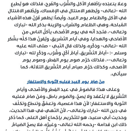
وعلا يتعبّده بإظْهار الأكل والشُّرْب والفَرح، فلذلك هو يُطيع
الله -تعالى- ويُظهر الامتثال في الإمْساك، ويُظْهر الامْتثال
في الأكل والطّعام يوم العيد. وأيضاً: يَظهر قَرْنُ هذه الأشياء
المُباحة، وهي الطّعام والشراب والزينة بذكر الله -تبارك
وتعالى-، فتَجد أنّه في يوم الأضْحى يأكلُ الناس مِنَ
الأضَاحي والهدايا، وفي أيام التّشريق، ويُقرنُ هذا كلّه بشُكر
الله -تعالى- وذِكْره، ولذلك قال النّبي - صلى الله عليه
وسلم -: «أيامُ التّشْريق، أيامُ أكْلٍ وشُرْب، وذِكْرٍ لله -تبارك
وتعالى-». فلذلك حَرُم صَوم يومِ الفِطر، وصوم يوم
الأضحى، وكذلك حَرُمَ صيام أيام التَّشْريق الثلاثة، كما
سيأتي.
منْ صَامَ يوم العيد فعليه التّوبة والاستغفار
وعلى هذا: فالصّومُ في عيد الفِطر والأضْحى وأيامِ
التَّشْريق لا يَنْعَقد ولا يَصحّ، والصّوم باطل، ومَنْ صَامَ فعليه
التّوبة والاستغفار؛ لأنّ هذا مَعصية، وتعمّقٌ وتنطعٌ وتكلّف
في دِين الله -تبارك وتعالى-، لأنّ النّهيَ في هذا الحديث،
وحديث أبي سعيد، هو للتّحْريم بإجْماعِ أهل العلم، كما ذَكر
ذلك ابن قدامة -رحمه الله تعالى- وغيرُه، فلا يصحّ الصّيامُ