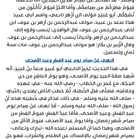
وسلم - قدْ نَهَاكُمْ عن صِيَامِ هَذَيْنِ العِيدَيْنِ، أمَّا أحَدُهُما
فَيَوْمُ فِطْرِكُمْ مِن صِيَامِكُمْ، وأَمَّا الآخَرُ فَيَوْمٌ تَأْكُلُونَ مِن
نُسُكِكُمْ. أَبِو عُبَيْدٍ مَوْلَى ابْنِ أَزْهَرَ تابعي، واسْم أبي عبيد
هذا: سعد بن عبيد، مولى عبدالرحمن بن أزهر بن عوف، ابن
أخي عبدالرحمن بن عوف. قال الواقدي: يُنسب ولاؤه إلى
عبدالرحمن بن أزهر، وأحياناً ينسب إلى عبدالرحمن بن عوف.
وقال الزُّبير بن بكّار: هو مولى عبدالرحمن بن عوف. مات سنةَ
ثمانٍ وتِسعينَ.
النهى عَنْ صِيامِ يَومِ عيدِ الفِطرِ وعيدِ الأضحى
في هذا الحَديثِ: يُخبِرُ التابعيُّ أبو عُبيدٍ سَعدُ بنُ عُبَيدٍ، أنَّه
شَهِدَ صَلاةَ العيدِ يَومَ الأضحى، وهو يومُ العاشِرِ مِن ذي
الحِجَّةِ، مَع عُمرَ بنِ الخَطَّابِ - رضي الله عنه - في عَهدِه
وخلافَتِه، فصَلَّى قبْلَ الخُطبَةِ، ثُمَّ خطَبَ النَّاسَ يَقتدي بِالنَّبيِّ
- صلى الله عليه وسلم - في ذلك، فذكر في خُطبَتِه هذه: أنَّ
رَسولَ اللهِ - صلى الله عليه وسلم - قَدْ نهى عَنْ صِيامِ يَومِ
عيدِ الفِطرِ، وعيدِ الأضحى، فأمَّا عيدُ الفِطرِ، فيَومُ الفِطرِ من
صيامِ شَهرِ رَمَضانَ، وأمَّا يومُ عِيدِ الأضحى، فيَومُ الأكْلِ مِن
الأضاحيِّ. وهذا كما أنّ المسلم تعبّده الله -تبارك وتعالى-
بصيامِ شهر رَمضان، بالإمْساك عن الطّعام والشّراب، فهو جل