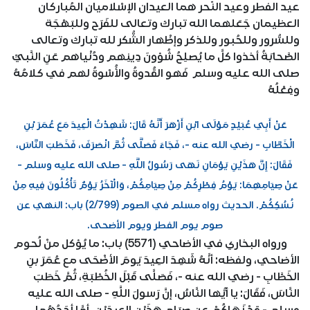
عيد الفطر وعيد النّحر هما العيدان الإسْلاميان المُباركان
العظيمان جَعَلهما الله تبارك وتعالى للفَرَح وللبَهْجَة
وللسُّرور وللحُبور وللذكر وإظْهار الشُّكر لله تبارك وتعالى
الصَّحابَةُ أخذوا كلَّ ما يُصلِحُ شُؤونَ دِينِهم ودُنْياهم عَنِ النَّبيِّ
صلى الله عليه وسلم فَهو القُدوةُ والأُسْوةُ لهم في كلامُهُ
وفِعْلُهُ
عَنْ أَبِي عُبَيْدٍ مَوْلَى ابْنِ أَزْهَرَ أَنَّهُ قَالَ: شَهِدْتُ الْعِيدَ مَعَ عُمَرَ بْنِ
الْخَطَّابِ - رضي الله عنه -، فَجَاءَ فَصَلَّى ثُمَّ انْصَرَفَ، فَخَطَبَ النَّاسَ،
فَقَالَ: إِنَّ هَذَيْنِ يَوْمَانِ نَهَى رَسُولُ اللَّهِ - صلى الله عليه وسلم -
عَنْ صِيَامِهِمَا: يَوْمُ فِطْرِكُمْ مِنْ صِيَامِكُمْ، وَالْآخَرُ يَوْمٌ تَأْكُلُونَ فِيهِ مِنْ
نُسُكِكُمْ. الحديث رواه مسلم في الصوم (2/799) باب: النهي عن
صوم يوم الفطر ويوم الأضحى.
ورواه البخاري في الأضاحي (5571) باب: ما يُؤكل منْ لُحوم
الأضاحي، ولفظه: أنَّهُ شَهِدَ العِيدَ يَومَ الأضْحَى مع عُمَرَ بنِ
الخَطَّابِ - رضي الله عنه -، فَصَلَّى قَبْلَ الخُطْبَةِ، ثُمَّ خَطَبَ
النَّاسَ، فَقَالَ: يا أيُّها النَّاسُ، إنَّ رَسولَ اللَّهِ - صلى الله عليه