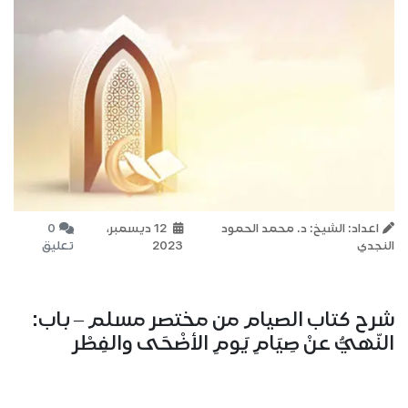
اعداد: الشيخ: د. محمد الحمود
12 ديسمبر،
0
النجدي
2023
تعليق
شرح كتاب الصيام من مختصر مسلم – باب:
النّهيُّ عنْ صِيَامِ يَومِ الأضْحَى والفِطْر