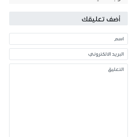
أضف تعليقك