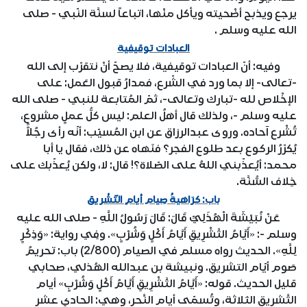
يرجع ويذبح أضْحيته ويأكل منْها، اتباعاً لسنَّة النّبي - صلى
الله عليه وسلم .
العبادات توقيفية
وفيه: أنّ العبادات توقيفية، فلا يصحّ أنْ نتقرّب إلى الله
-تعالى- إلا بما ورد في الشّرع، فمدارُ قبول العَمل: على
الإخْلاص لله -تبارك وتعالى-، ثمّ المُتابعة للنبي - صلى الله
عليه وسلم -، ولذلك قال أهلُ العلم: ليس كلُّ عملٍ مشروعٍ،
تُشْرع آحاده. وروى عبدالرزاق عن ابن المُسيّب: أنّه رأى رجُلاً
يُكرّرُ الركوع بعد طلوع الفجر؟ فنَهاه عن ذلك، فقال يا أبا
محمد: أيُعذّبني اللهُ على الصّلاة؟! قال: لا، ولكن يُعذّبك على
خِلاف السُّنَّة.
باب: كرَاهيةُ صِيام أيامِ التّشْريق
عَنْ نُبَيْشَةَ الْهُذَلِيِّ قَالَ: قَالَ رَسُولُ اللَّهِ - صلى الله عليه
وسلم -: «أَيَّامُ التَّشْرِيقِ أَيَّامُ أَكْلٍ وَشُرْبٍ». وفِي رواية: «وَذِكْرٍ
لِلَّهِ». الحديث رواه مسلم في الصيام (2/800) باب: تحريمُ
صَوم أيّام التشريق. ونبيشة بن عبدالله الهُذلي، صحابي
قليل الحديث. قوله: «أَيَّامُ التَّشْرِيقِ أَيَّامُ أَكْلٍ وَشُرْبٍ» أيام
التَّشريق الثلاثة، وتُسمّى أيام النَّحر، وهي: الحادي عشر