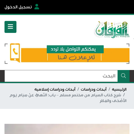
تسجيل الدخول
الرئيسية
أبحاث ودراسات
أبحاث ودراسات إسلامية
شرح كتاب الصيام من مختصر مسلم – باب: النّهيُّ عنْ صِيَامِ يَومِ
الأضْحَى والفِطْر