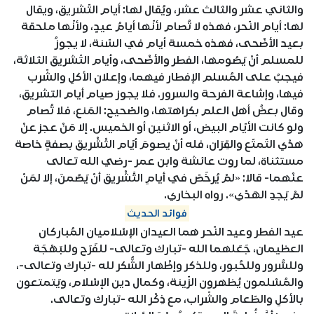
والثاني عشر والثالث عشر، ويُقال لها: أيام التّشريق، ويقال
لها: أيام النّحر، فهذه لا تُصام لأنّها أيامُ عيدٍ، ولأنّها ملحقة
بعيد الأضْحى، فهذه خمسة أيام في السّنة، لا يجوزُ
للمسلم أنْ يَصُومها، الفطر والأضْحى، وأيام التّشريق الثلاثة،
فيجبُ على المُسلم الإفطار فيهما، وإعلان الأكلِ والشّرب
فيها، وإشاعة الفرحة والسرور. فلا يجوز صيام أيام التشريق،
وقال بعضُ أهل العلم بكراهتها، والصّحيح: المَنع، فلا تُصام
ولو كانت الأيّام البيض، أو الاثنين أو الخميس. إلا مَنْ عجز عنْ
هدْي التّمتّع والقِرَان، فله أنْ يصومَ أيّام التَّشْريق بصفةٍ خاصة
مستثناة، لما روت عائشة وابن عمر -رضي الله تعالى
عنْهما- قالا: «لمْ يُرخَصّ في أيامِ التَّشْريق أنْ يَصُمنَ، إلا لمَنْ
لمْ يَجدِ الهَدْي». رواه البخاري.
فوائد الحديث
عيد الفطر وعيد النّحر هما العيدان الإسْلاميان المُباركان
العظيمان، جَعَلهما الله -تبارك وتعالى- للفَرَح وللبَهْجَة
وللسُّرور وللحُبور، وللذكر وإظْهار الشُّكر لله -تبارك وتعالى-،
والمُسْلمون يُظهرون الزّينة، وكمال دين الإسْلام، ويَتمتعون
بالأكلِ والطّعام والشّراب، مع ذِكْر الله -تبارك وتعالى.