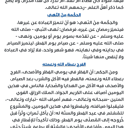
فيها، سواءً كان قضاءً أم نفلاً، أم نَذْراً، كلُّ هذا مُحرّم، ولا يصحّ
كما ذكر أهلُ العلم -رحمهم الله تعالى.
الحِكْمة مِنْ النّهي
والحِكْمة مِنْ النّهي: هو أنْ تتميّز العِبادة عن غيرها،
فيتميّز رمضان عن غيره، فرمَضان: نَهى النّبيّ - صلى الله
عليه وسلم - عن تقدّمه بصومِ يومٍ أو يومين، ونهى -
صلى الله عليه وسلم - عن صيامِ يوم الفِطر، ليتميز الصيام
في بدايته وفي نهايته، فهو شهر واحد، فلا يُزاد في العبادة
ولا يُنقص منها شيئاً.
الفرح بعطاء الله ونعمته
ومِنَ الحِكم: أنّ الفِطْر في يومي الفِطْر والأضحى، الفرح
بعطاء الله ونعمته، فالفطر فيه الأكل والشرب بعد الصيام،
والأضحى فيه الأكل من الهدايا والضّحايا، فالناس في هذين
اليومين أضياف على الكريم الجواد، الملك الرزاق، القوي
المتين -سبحانه وتعالى-، فهم أضياف الله -تبارك وتعالى-،
فليقبلوا ضيافته، وليفطروا في هذين اليومين. والمَشْروع
للمُسْلم في عيد الفِطر والسنَّة له: أنْ يأكل تَمراتٍ وِتْراً قبل
خُروجه إلى المُصلّى يوم الفِطر، وذلك تأكيداً للإفْطار في
هذا اليوم. وأمّا في الأضْحى: فالسُنَّة ألا يطعمَ شيئاً حتّى