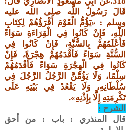
318.عَنْ أَبِي مَسْعُودٍ الْأَنْصَارِيِّ قَالَ:
قَالَ رَسُولُ اللَّه صلى الله عليه
وسلم : «يَؤُمُّ الْقَوْمَ أَقْرَؤُهُمْ لِكِتَابِ
اللَّهِ، فَإِنْ كَانُوا فِي الْقِرَاءَةِ سَوَاءً
فَأَعْلَمُهُمْ بِالسُّنَّةِ، فَإِنْ كَانُوا فِي
السُّنَّةِ سَوَاءً فَأَقْدَمُهُمْ هِجْرَةً، فَإِنْ
كَانُوا فِي الْهِجْرَةِ سَوَاءً فَأَقْدَمُهُمْ
سِلْمًا، وَلَا يَؤُمَّنَّ الرَّجُلُ الرَّجُلَ فِي
سُلْطَانِهِ، وَلَا يَقْعُدْ فِي بَيْتِهِ عَلَى
تَكْرِمَتِهِ إِلَّا بِإِذْنِهِ».
الشرح :
قال المنذري : باب : من أحق
بالإمامة .