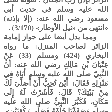
الله عليه وسلم
في حديث أبي
مسعود رضي الله عنه: (إلا بإذنه)
«انتهى من «نيل الأوطار» (3/170) .
ومما يدل أيضا على جواز إمامة
الزائر لصاحب المنزل: ما رواه
البخاري (424) ومسلم (33) عَنْ
عِتْبَانَ بْنِ مَالِكٍ رضي الله عنه: أَنَّ
النَّبِيّ
صلى الله عليه وسلم
أَتَاهُ فِي
مَنْزِلِهِ فَقَالَ: أَيْنَ تُحِبُّ أَنْ أُصَلِّيَ لَكَ
مِنْ بَيْتِكَ؟ قَالَ: فَأَشَرْتُ لَهُ إِلَى
مَكَانٍ، فَكَبَّرَ النَّبِيُّ
صلى الله عليه
وسلم
وَصَفَفْنَا خَلْفَهُ فَصَلَّى رَكْعَتَيْنِ».