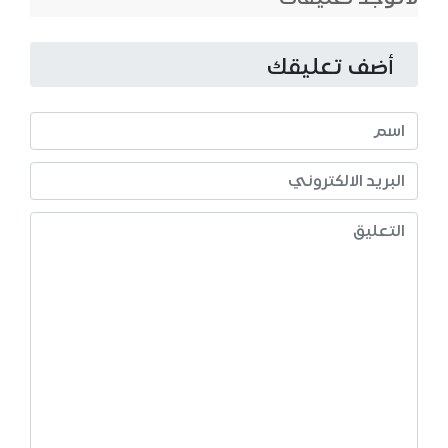
أضف تعليقك