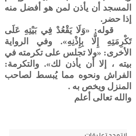
المسجد أن يأذن لمن هو أفضل منه
إذا حضر.
قوله: «وَلَا يَقْعُدْ فِي بَيْتِهِ عَلَى
تَكْرِمَتِهِ إِلَّا بِإِذْنِهِ». وفي الرواية
الأخرى: «ولا تجلس على تكرمته في
بيته ، إلا أن يأذن لك». والتكرمة:
الفراش ونحوه مما يُبسط لصاحب
المنزل ويخص به .
والله تعالى أعلم
لاتوجد تعليقات