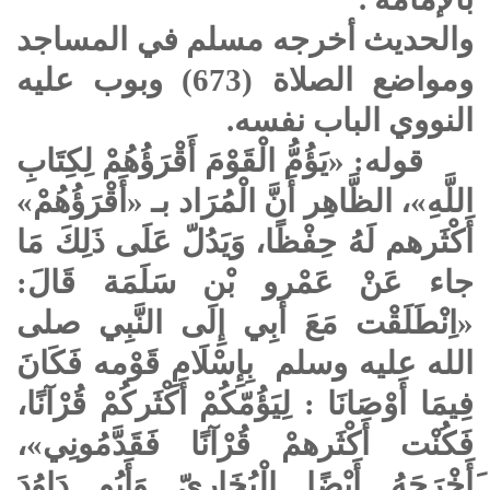
والحديث أخرجه مسلم في المساجد
ومواضع الصلاة (673) وبوب عليه
النووي الباب نفسه.
قوله: «يَؤُمُّ الْقَوْمَ أَقْرَؤُهُمْ لِكِتَابِ
اللَّهِ»، الظَّاهِر أَنَّ الْمُرَاد بـ «أَقْرَؤُهُمْ»
أَكْثَرهم لَهُ حِفْظًا، وَيَدُلّ عَلَى ذَلِكَ مَا
جاء عَنْ عَمْرو بْن سَلَمَة قَالَ:
«اِنْطَلَقْت مَعَ أَبِي إِلَى النَّبِي
صلى
الله عليه وسلم
بِإِسْلَامِ قَوْمه فَكَانَ
فِيمَا أَوْصَانَا : لِيَؤُمّكُمْ أَكْثَركُمْ قُرْآنًا،
فَكُنْت أَكْثَرهمْ قُرْآنًا فَقَدَّمُونِي»،
َأَخْرَجَهُ أَيْضًا الْبُخَارِيّ وَأَبُو دَاوُدَ