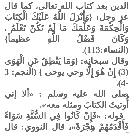
الدين بعد كتاب الله تعالى، كما قال
عز وجل: {وَأَنْزَلَ اللَّهُ عَلَيْكَ الْكِتَابَ
وَالْحِكْمَةَ وَعَلَّمَكَ مَا لَمْ تَكُنْ تَعْلَمُ .
وَكَانَ فَضْلُ اللَّهِ عظيماً}
(النساء:113).
وقال سبحانه: {وَمَا يَنْطِقُ عَنِ الْهَوَى
(3) إِنْ هُوَ إِلَّا وحي يوحى } (النجم: 3
-4).
صلى الله عليه وسلم
: «ألا إني
أُوتيتُ الكتابَ ومثله معه».
قوله: «فَإِنْ كَانُوا فِي السُّنَّةِ سَوَاءً
فَأَقْدَمُهُمْ هِجْرَةً»، قال النووي: قال