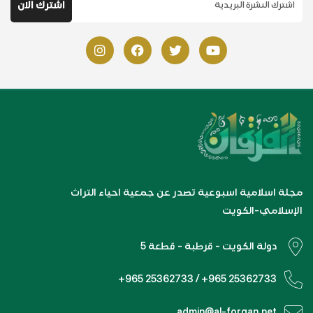
مجلة اسلامية اسبوعية تصدر عن جمعية احياء التراث
الإسلامي-الكويت
دولة الكويت - قرطبة - قطعة 5
+965 25362733 / +965 25362733
admin@al-forqan.net