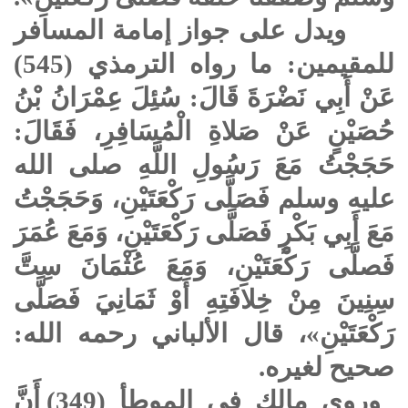
ويدل على جواز إمامة المسافر
للمقيمين: ما رواه الترمذي (545)
عَنْ أَبِي نَضْرَةَ قَالَ: سُئِلَ عِمْرَانُ بْنُ
حُصَيْنٍ عَنْ صَلاةِ الْمُسَافِرِ، فَقَالَ:
حَجَجْتُ مَعَ رَسُولِ اللَّهِ
صلى الله
عليه وسلم
فَصَلَّى رَكْعَتَيْنِ، وَحَجَجْتُ
مَعَ أَبِي بَكْرٍ فَصَلَّى رَكْعَتَيْنِ، وَمَعَ عُمَرَ
فَصلَّى رَكْعَتَيْنِ، وَمَعَ عُثْمَانَ سِتَّ
سِنِينَ مِنْ خِلافَتِهِ أَوْ ثَمَانِيَ فَصَلَّى
رَكْعَتَيْنِ»، قال الألباني رحمه الله:
صحيح لغيره.
وروى مالك في الموطأ (349) أَنَّ