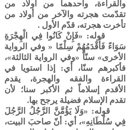
والقراءة، وأحدهما من أولاد من
تقدّمت هجرته والآخر من أولاد من
تأخرت هجرته، قدّم الأول .
قوله: «فَإِنْ كَانُوا فِي الْهِجْرَةِ
سَوَاءً فَأَقْدَمُهُمْ سِلْمًا « وفي الرواية
الأخرى» سنّاً «وفي الرواية الثالثة»،
فأكبرهم سنّا، أي: إذا استويا في
القراءة والفقه والهجرة، يقدم
الأقدم إسلاماً ثم الأكبر سنا؛ لأن
تقدم الإسلام فضيلة يرجح بها.
قوله: «وَلَا يَؤُمَّنَّ الرَّجُلُ الرَّجُلَ
فِي سُلْطَانِهِ»، أي: أنّ صاحبَ البيت،