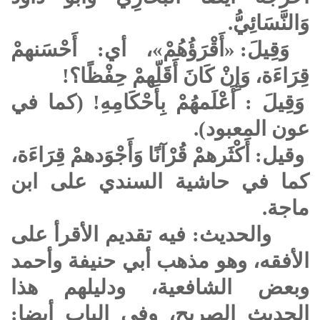
وَالنَّسَائِيُّ.
وَقِيلَ: «أَقْرَؤُهُمْ»، أي: أَحْسَنهمْ
قِرَاءَة، وَإِنْ كَانَ أَقَلّهمْ حِفْظًا؟!
وَقِيلَ : أَعْلَمهُمْ بِأَحْكَامِهِ! (كما في
عون المعبود).
وقيل: أَكْثَرهمْ قُرْآنًا وَأَجْوَدهمْ قِرَاءَة،
كما في حاشية السندي على ابن
ماجة.
والحديث: فيه تقديم الأقرأ على
الأفقه، وهو مذهب أبي حنيفة وأحمد
وبعض الشافعية، ودليلهم هذا
الحديث الصريح، وفي الباب أيضا: