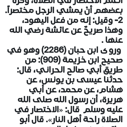
العلم الاختصار في الصلاة، وكره
بعضهم أنْ يمشي الرجل مختصراً.
2- وقيل: إنه من فعل اليهود،
وهذا صريحٌ عن عائشة رضي الله
عنها .
وروى ابن حبان (2286) وهو في
صحيح ابن خزيمة (909): من
طريق أبي صالح الحراني، قال:
حدثنا عيسى بن يونس، عن
هشام، عن محمد، عن أبي
هريرة، أن رسول الله صلى الله
عليه وسلم قال: «الاختصار في
الصلاة راحة أهل النار». قال أبو