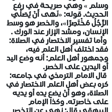
وسلم » وهي صريحة في رفع
الحديث. قوله: «نَهَى أَنْ يُصَلِّيَ
الرَّجُلُ مُخْتَصِرًا»، والخصر هو وسط
الإنسان، ومشد الإزار عند الورك .
وأما تفسير الاختصار في الصلاة:
فقد اختلف أهل العلم فيه،
وجمهور أهل العلم: أنه وضع اليد
أو اليدين على الخصر.
قال الامام الترمذي في جامعه:
كره بعض أهل العلم الاختصار في
الصلاة، وهو أنْ يضع يده أو يديه
على خاصرته. وكذا الإمام
البيهقي قال: نهى عن التخصر