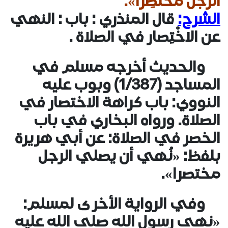
الرَّجُلُ مُخْتَصِرًا».
الشرح:
قال المنذري : باب : النهي
عن الاخْتِصار في الصلاة .
والحديث أخرجه مسلم في
المساجد (1/387) وبوب عليه
النووي: باب كراهة الاختصار في
الصلاة. ورواه البخاري في باب
الخصر في الصلاة: عن أبي هريرة
بلفظ: «نُهي أن يصلي الرجل
مختصرا».
وفي الرواية الأخرى لمسلم:
«نهى رسول الله صلى الله عليه