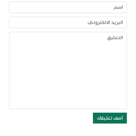
أضف تعليقك