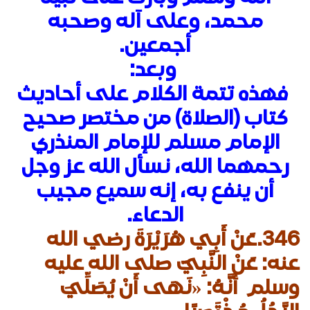
محمد، وعلى آله وصحبه
أجمعين.
وبعد:
فهذه تتمة الكلام على أحاديث
كتاب (الصلاة) من مختصر صحيح
الإمام مسلم للإمام المنذري
رحمهما الله، نسأل الله عز وجل
أن ينفع به، إنه سميع مجيب
الدعاء.
346.عَنْ أَبِي هُرَيْرَةَ رضي الله
عنه: عَنْ النَّبِيّ صلى الله عليه
وسلم أَنَّهُ: «نَهَى أَنْ يُصَلِّيَ