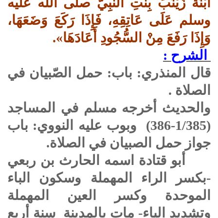
ابْنَةُ زَيْنَبَ بِنْتِ النَّبِيّ صلى الله عليه
وسلم عَلَى عَاتِقِهِ، فَإِذَا رَكَعَ وَضَعَهَا،
وَإِذَا رَفَعَ مِنْ السُّجُودِ أَعَادَهَا».
الشرح :
قال المنذري: باب: حمل الصّبيان في
الصلاة .
والحديث أخرجه مسلم في المساجد
(1/385-386) وبوب عليه النووي: باب
جواز حمل الصبيان في الصلاة.
أبو قتادة اسمه الحارث بن ربعي
-بكسر الراء المهملة وسكون الباء
الموحدة وكسر العين المهملة
وتشديد الياء- مات بالمدينة سنة أربع