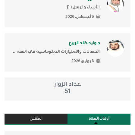
الأنبياء والرّسل (٢)ّ
5 أغسطس, 2026
د.وليد خالد الربيع
الحصانات والامتيازات الدبلوماسية في الفقه...
6 يوليو, 2026
عداد الزوار
51
أوقات الصلاة
الطقس