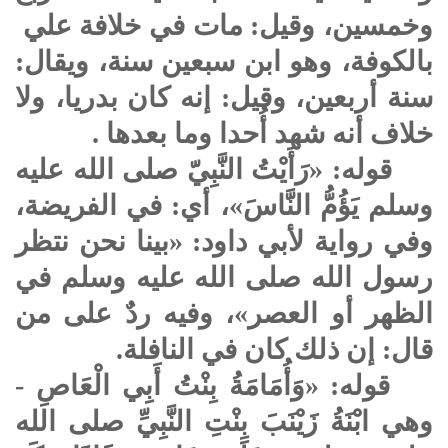
وخمسين، وقيل: مات في خلافة علي
بالكوفة، وهو ابن سبعين سنة، ويقال:
سنة أربعين، وقيل: إنه كان بدريا، ولا
خلاف أنه شهد أُحدا وما بعدها .
قوله: «رَأَيْتُ النَّبِيّ صلى الله عليه
وسلم يَؤُمُّ النَّاسَ»، أي: في الفريضة،
وفي رواية لأبي داود: «بينا نحن نتظر
رسول الله
صلى الله عليه وسلم
في
الظهر أو العصر»، وفيه ردٌ على من
قال: إن ذلك كان في النافلة.
قوله: «وَأُمَامَةُ بِنْتُ أَبِي الْعَاصِ -
وهي ابْنَةُ زَيْنَبَ بِنْتِ النَّبِيِّ
صلى الله