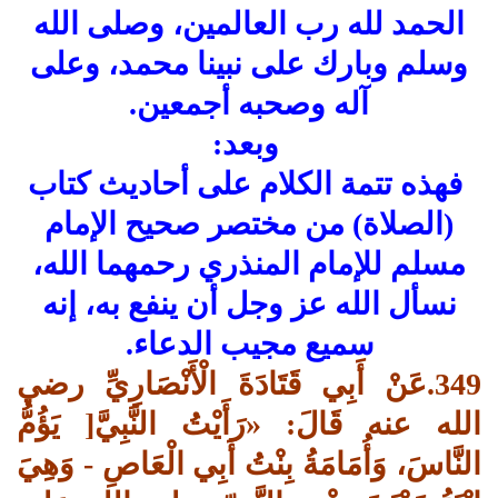
الحمد لله رب العالمين، وصلى الله
وسلم وبارك على نبينا محمد، وعلى
آله وصحبه أجمعين.
وبعد:
فهذه تتمة الكلام على أحاديث كتاب
(الصلاة) من مختصر صحيح الإمام
مسلم للإمام المنذري رحمهما الله،
نسأل الله عز وجل أن ينفع به، إنه
سميع مجيب الدعاء.
349.عَنْ أَبِي قَتَادَةَ الْأَنْصَارِيِّ رضي
الله عنه قَالَ: «رَأَيْتُ النَّبِيَّ[ يَؤُمُّ
النَّاسَ، وَأُمَامَةُ بِنْتُ أَبِي الْعَاصِ - وَهِيَ