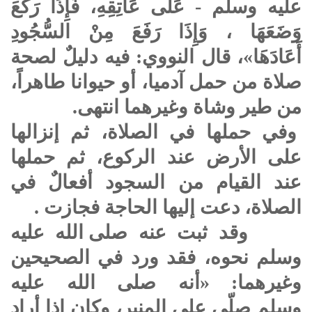
عليه وسلم
- عَلَى عَاتِقِهِ، فَإِذَا رَكَعَ
وَضَعَهَا ، وَإِذَا رَفَعَ مِنْ السُّجُودِ
أَعَادَهَا»، قال النووي: فيه دليلٌ لصحة
صلاة من حمل آدميا، أو حيوانا طاهراً،
من طير وشاة وغيرهما انتهى.
وفي حملها في الصلاة، ثم إنزالها
على الأرض عند الركوع، ثم حملها
عند القيام من السجود أفعالٌ في
الصلاة، دعت إليها الحاجة فجازت .
وقد ثبت عنه
صلى الله عليه
وسلم
نحوه، فقد ورد في الصحيحين
وغيرهما: «أنه
صلى الله عليه
وسلم
صلّى على المنبر، وكان إذا أراد