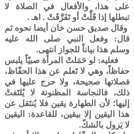
على هذا، والأفعال في الصلاة لا
تبطلها إذا قَلَّتْ أو تَفَرَّقَتْ . اهـ .
وقال صديق حسن خان أيضا نحوه ثم
قال: وفعل النبي
صلى الله عليه
وسلم
هذا بياناً للجواز انتهى.
فعليه: لو حَمَلتْ المرأة صبيّاً يلبس
حفاظاً، وهي لا تَعلم عن هذا الحفّاظ،
فصلاتها صحيحة، ولا حرج عليها في
ذلك، فالنجاسة المظنونة لا يُلتَفتْ
إليها؛ لأن الطهارة يقين فلا يُنتَقل عن
هذا اليقين إلا بيقين، للقاعدة: اليقين
لا يَزول بالشكّ.