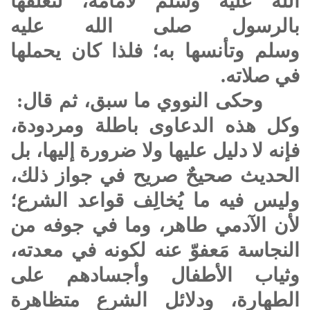
الله عليه وسلم
لأمامة، لتعلّقها
بالرسول
صلى الله عليه
وسلم
وتأنسها به؛ فلذا كان يحملها
في صلاته.
وحكى النووي ما سبق، ثم قال:
وكل هذه الدعاوى باطلة ومردودة،
فإنه لا دليل عليها ولا ضرورة إليها، بل
الحديث صحيحٌ صريح في جواز ذلك،
وليس فيه ما يُخالِف قواعد الشرع؛
لأن الآدمي طاهر، وما في جوفه من
النجاسة مَعفوّ عنه لكونه في معدته،
وثياب الأطفال وأجسادهم على
الطهارة، ودلائل الشرع متظاهرة